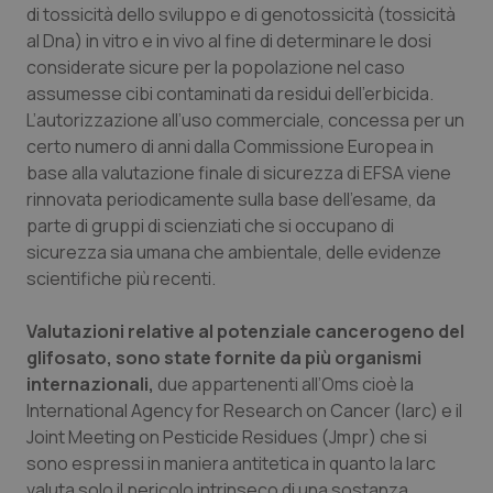
di tossicità dello sviluppo e di genotossicità (tossicità
Piemonte
HIV
al Dna) in vitro e in vivo al fine di determinare le dosi
considerate sicure per la popolazione nel caso
assumesse cibi contaminati da residui dell’erbicida.
Provincia Autonoma di Bolzano
Infezioni & Febbre
L’autorizzazione all’uso commerciale, concessa per un
certo numero di anni dalla Commissione Europea in
Provincia Autonoma di Trento
Ipertensione & Scompenso
base alla valutazione finale di sicurezza di EFSA viene
rinnovata periodicamente sulla base dell’esame, da
Puglia
Malattie rare
parte di gruppi di scienziati che si occupano di
sicurezza sia umana che ambientale, delle evidenze
Sardegna
Malattia di Crohn & Rettocolite Ulcerosa
scientifiche più recenti.
Sicilia
Neuroscienze & patologie neurodegenerative
Valutazioni relative al potenziale cancerogeno del
glifosato, sono state fornite da più organismi
Toscana
Obesità
internazionali,
due appartenenti all’Oms cioè la
International Agency for Research on Cancer (Iarc) e il
Joint Meeting on Pesticide Residues (Jmpr) che si
Umbria
Oftalmologia
sono espressi in maniera antitetica in quanto la Iarc
valuta solo il pericolo intrinseco di una sostanza