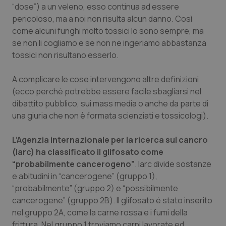
“dose”) a un veleno, esso continua ad essere
pericoloso, ma a noi non risulta alcun danno. Così
come alcuni funghi molto tossici lo sono sempre, ma
se non li cogliamo e se non ne ingeriamo abbastanza
tossici non risultano esserlo.
A complicare le cose intervengono altre definizioni
(ecco perché potrebbe essere facile sbagliarsi nel
dibattito pubblico, sui mass media o anche da parte di
una giuria che non è formata scienziati e tossicologi).
L’Agenzia internazionale per la ricerca sul cancro
(Iarc) ha classificato il glifosato come
“probabilmente cancerogeno”
. Iarc divide sostanze
e abitudini in “cancerogene” (gruppo 1),
“probabilmente” (gruppo 2) e “possibilmente
cancerogene” (gruppo 2B). Il glifosato è stato inserito
nel gruppo 2A, come la carne rossa e i fumi della
frittura. Nel gruppo 1 troviamo carni lavorate ed