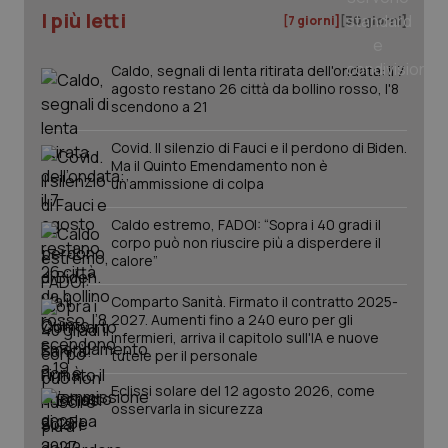
ver
I più letti
[7 giorni]
[30 giorni]
dell
You
__Secure-YNID
.youtube.com
5 mesi 4
Que
Caldo, segnali di lenta ritirata dell'ondata: il 7
settimane
imp
agosto restano 26 città da bollino rosso, l'8
You
scendono a 21
ten
pre
del
Covid. Il silenzio di Fauci e il perdono di Biden.
vid
inco
Ma il Quinto Emendamento non è
può
un’ammissione di colpa
det
vis
web
Caldo estremo, FADOI: “Sopra i 40 gradi il
uti
corpo può non riuscire più a disperdere il
nuo
calore”
ver
dell
You
Comparto Sanità. Firmato il contratto 2025-
YSC
Sessione
Que
2027. Aumenti fino a 240 euro per gli
Google LLC
imp
.youtube.com
infermieri, arriva il capitolo sull'IA e nuove
You
tutele per il personale
ten
vis
vid
Eclissi solare del 12 agosto 2026, come
osservarla in sicurezza
__Secure-
.youtube.com
5 mesi 4
Que
ROLLOUT_TOKEN
settimane
imp
You