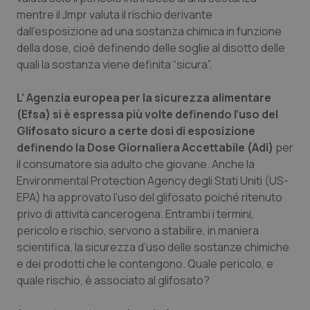
Valle D’Aosta
Oncodermatologia
mentre il Jmpr valuta il rischio derivante
dall’esposizione ad una sostanza chimica in funzione
Veneto
Oncoematologia
della dose, cioè definendo delle soglie al disotto delle
quali la sostanza viene definita “sicura”.
Oncologia & Nutrizione
L’ Agenzia europea per la sicurezza alimentare
Psoriasi & pelle
(Efsa) si è espressa più volte definendo l’uso del
Glifosato sicuro a certe dosi di esposizione
Quotidiano Cardiologia
definendo la Dose Giornaliera Accettabile (Adi)
per
il consumatore sia adulto che giovane. Anche la
Environmental Protection Agency degli Stati Uniti (US-
Quotidiano Chirurgia
EPA) ha approvato l’uso del glifosato poiché ritenuto
privo di attività cancerogena. Entrambi i termini,
Quotidiano Oncologia
pericolo e rischio, servono a stabilire, in maniera
scientifica, la sicurezza d’uso delle sostanze chimiche
Quotidiano Pediatria
e dei prodotti che le contengono. Quale pericolo, e
quale rischio, è associato al glifosato?
Rene & patologie urogenitali