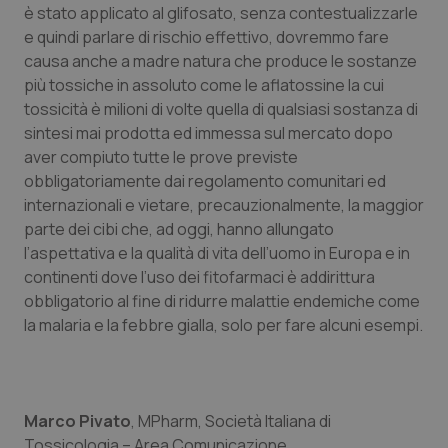
I cookie necessari contribuiscono a rendere fruibile il
è stato applicato al glifosato, senza contestualizzarle
sito web abilitandone funzionalità di base quali la
e quindi parlare di rischio effettivo, dovremmo fare
navigazione sulle pagine e l'accesso alle aree
protette del sito. Il sito web non è in grado di
causa anche a madre natura che produce le sostanze
funzionare correttamente senza questi cookie.
più tossiche in assoluto come le aflatossine la cui
Nome
Fornitore
/
Dominio
Scaden
tossicità è milioni di volte quella di qualsiasi sostanza di
VISITOR_PRIVACY_METADATA
5 mesi
YouTube
sintesi mai prodotta ed immessa sul mercato dopo
settim
.youtube.com
aver compiuto tutte le prove previste
obbligatoriamente dai regolamento comunitari ed
internazionali e vietare, precauzionalmente, la maggior
parte dei cibi che, ad oggi, hanno allungato
l’aspettativa e la qualità di vita dell’uomo in Europa e in
continenti dove l’uso dei fitofarmaci è addirittura
obbligatorio al fine di ridurre malattie endemiche come
la malaria e la febbre gialla, solo per fare alcuni esempi.
Marco Pivato
,
MPharm, Società Italiana di
Tossicologia – Area Comunicazione