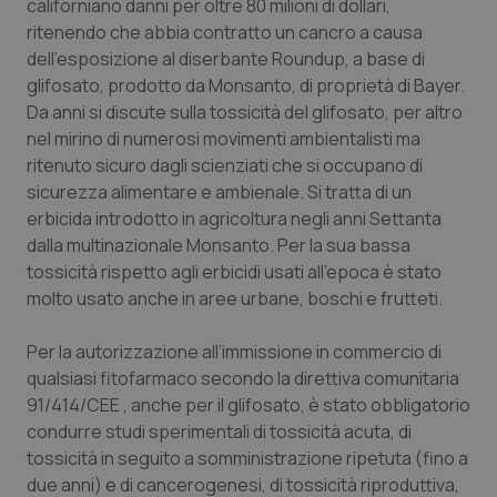
californiano danni per oltre 80 milioni di dollari,
Calabria
Asma & BPCO
ritenendo che abbia contratto un cancro a causa
dell’esposizione al diserbante Roundup, a base di
Campania
Car-T
glifosato, prodotto da Monsanto, di proprietà di Bayer.
Da anni si discute sulla tossicità del glifosato, per altro
Emilia-Romagna
Colesterolo & coronaropatie
nel mirino di numerosi movimenti ambientalisti ma
ritenuto sicuro dagli scienziati che si occupano di
Friuli Venezia Giulia
Dermatite Atopica
sicurezza alimentare e ambienale. Si tratta di un
erbicida introdotto in agricoltura negli anni Settanta
dalla multinazionale Monsanto. Per la sua bassa
Lazio
Diabete & glucometri
tossicità rispetto agli erbicidi usati all’epoca è stato
molto usato anche in aree urbane, boschi e frutteti.
Liguria
Disturbi dell’umore
Per la autorizzazione all’immissione in commercio di
Lombardia
Dolore
qualsiasi fitofarmaco secondo la direttiva comunitaria
91/414/CEE , anche per il glifosato, è stato obbligatorio
Marche
Donna & Salute
condurre studi sperimentali di tossicità acuta, di
tossicità in seguito a somministrazione ripetuta (fino a
Molise
Epatiti
due anni) e di cancerogenesi, di tossicità riproduttiva,