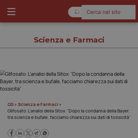
Venerdì 7 Agosto 2026
Scienza e Farmaci
Scienza e Farmaci
Cronache
Governo e Parlamento
QS
»
Scienza e Farmaci
»
Glifosato. L’analisi della Sitox: “Dopo la condanna della Bayer,
tra scienza e bufale, facciamo chiarezza sui dati di tossicità”
Regioni e Asl
Lavoro e Professioni