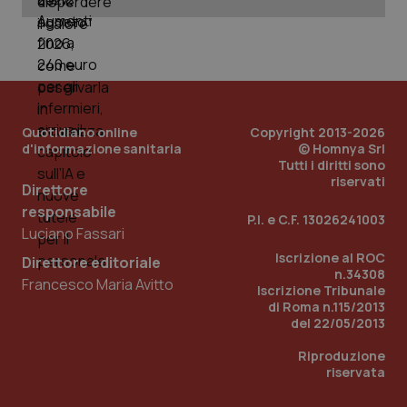
ges
del
e d
per
del
ute
tracking-sites-
www.quotidianosanita.it
4
Que
ironfish-tracking-
settimane
imp
named-enable
2 giorni
dal
Quotidiano online
Copyright 2013-2026
per 
d'informazione sanitaria
© Homnya Srl
sis
sol
Tutti i diritti sono
ute
riservati
Direttore
ide
Wel
responsabile
P.I. e C.F. 13026241003
Luciano Fassari
Iscrizione al ROC
Direttore editoriale
n.34308
Francesco Maria Avitto
Iscrizione Tribunale
di Roma n.115/2013
del 22/05/2013
Riproduzione
riservata