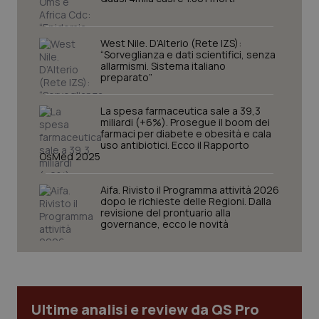
_ga
1 anno
Google LLC
mes
.quotidianosanita.it
West Nile. D’Alterio (Rete IZS):
“Sorveglianza e dati scientifici, senza
allarmismi. Sistema italiano
preparato”
La spesa farmaceutica sale a 39,3
miliardi (+6%). Prosegue il boom dei
farmaci per diabete e obesità e cala
uso antibiotici. Ecco il Rapporto
OsMed 2025
Aifa. Rivisto il Programma attività 2026
dopo le richieste delle Regioni. Dalla
revisione del prontuario alla
governance, ecco le novità
Ultime analisi e review da QS Pro