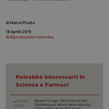
CookieScriptConsent
5 mesi
CookieScript
settim
www.quotidianosanita.it
Marco Pivato
18 Aprile 2019
© Riproduzione riservata
tracking-sites-ironfish-
www.quotidianosanita.it
4
tracking-enable
settim
2 gior
Potrebbe interessarti in
Scienza e Farmaci
tracking-sites-ironfish-
www.quotidianosanita.it
4
session-id
settim
2 gior
Ebola in Congo. Oms e Africa Cdc:
“Epidemia più veloce della risposta”.
Quasi 4mila casi e 1.801 morti