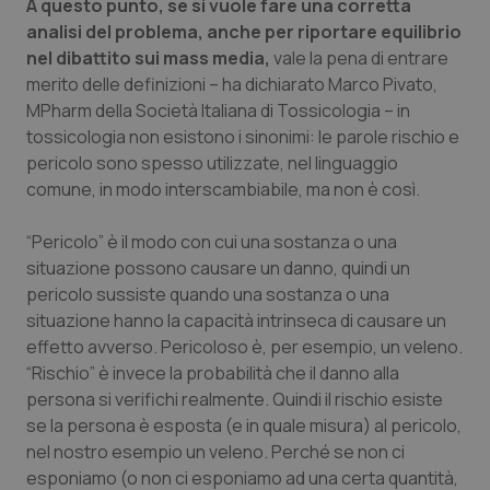
A questo punto, se si vuole fare una corretta
Salute orale & impianti
analisi del problema, anche per riportare equilibrio
nel dibattito sui mass media,
vale la pena di entrare
Sangue & coagulazione
merito delle definizioni – ha dichiarato Marco Pivato,
MPharm della Società Italiana di Tossicologia – in
tossicologia non esistono i sinonimi: le parole rischio e
Tiroide
pericolo sono spesso utilizzate, nel linguaggio
comune, in modo interscambiabile, ma non è così.
Tumore al seno
“Pericolo” è il modo con cui una sostanza o una
Tumore ovarico
situazione possono causare un danno, quindi un
pericolo sussiste quando una sostanza o una
Tumori del Polmone & Testa Collo
situazione hanno la capacità intrinseca di causare un
effetto avverso. Pericoloso è, per esempio, un veleno.
Tumori gastrointestinali
“Rischio” è invece la probabilità che il danno alla
persona si verifichi realmente. Quindi il rischio esiste
Ulcera & Reflusso
se la persona è esposta (e in quale misura) al pericolo,
nel nostro esempio un veleno. Perché se non ci
esponiamo (o non ci esponiamo ad una certa quantità,
Vaccini