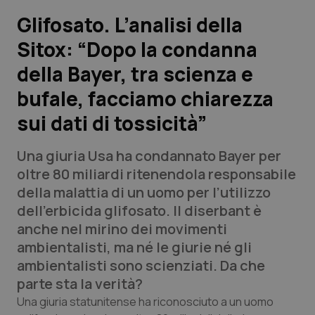
Glifosato. L’analisi della
Scienza e Farmaci
Sitox: “Dopo la condanna
della Bayer, tra scienza e
Studi e Analisi
bufale, facciamo chiarezza
Lettere al direttore
sui dati di tossicità”
Edizioni Regionali
Una giuria Usa ha condannato Bayer per
oltre 80 miliardi ritenendola responsabile
QS Pro
della malattia di un uomo per l’utilizzo
dell’erbicida glifosato. Il diserbant è
Professionisti Sanitari.AI
anche nel mirino dei movimenti
ambientalisti, ma né le giurie né gli
Abruzzo
QS Pro Gold
ambientalisti sono scienziati. Da che
parte sta la verità?
QS Club
Newsletter
Basilicata
Artrite & artrosi
Una giuria statunitense ha riconosciuto a un uomo