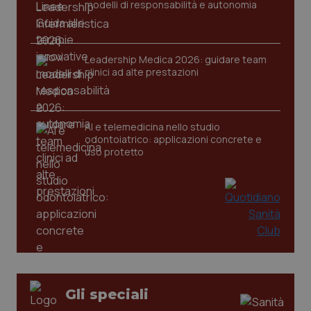
modelli di responsabilità e autonomia
Leadership Medica 2026: guidare team
clinici ad alte prestazioni
AI e telemedicina nello studio
odontoiatrico: applicazioni concrete e
uso protetto
PHPSESSID
Sessio
PHP.net
www.quotidianosanita.it
Gli speciali