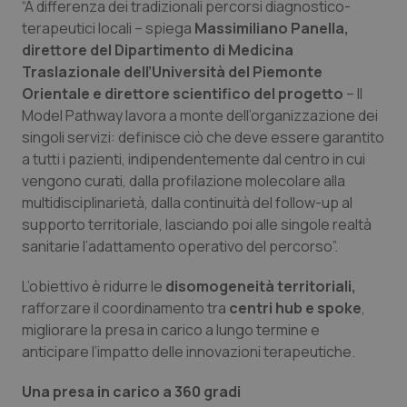
“A differenza dei tradizionali percorsi diagnostico-
Salute orale & impianti
terapeutici locali – spiega
Massimiliano Panella,
direttore del Dipartimento di Medicina
Sangue & coagulazione
Traslazionale dell’Università del Piemonte
Orientale e direttore scientifico del progetto
– Il
Tiroide
Model Pathway lavora a monte dell’organizzazione dei
singoli servizi: definisce ciò che deve essere garantito
a tutti i pazienti, indipendentemente dal centro in cui
Tumore al seno
vengono curati, dalla profilazione molecolare alla
multidisciplinarietà, dalla continuità del follow-up al
Tumore ovarico
supporto territoriale, lasciando poi alle singole realtà
sanitarie l’adattamento operativo del percorso”.
Tumori del Polmone & Testa Collo
L’obiettivo è ridurre le
disomogeneità territoriali,
Tumori gastrointestinali
rafforzare il coordinamento tra
centri hub e spoke
,
migliorare la presa in carico a lungo termine e
Ulcera & Reflusso
anticipare l’impatto delle innovazioni terapeutiche.
Una presa in carico a 360 gradi
Vaccini