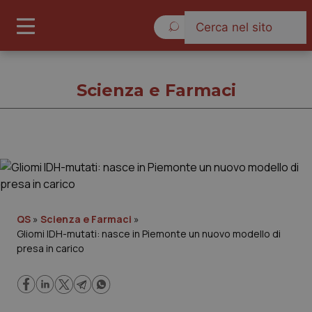
Lunedì 10 Agosto 2026
Scienza e Farmaci
Scienza e Farmaci
Cronache
QS
»
Scienza e Farmaci
»
Gliomi IDH-mutati: nasce in Piemonte un nuovo modello di
Governo e Parlamento
presa in carico
Regioni e Asl
Lavoro e Professioni