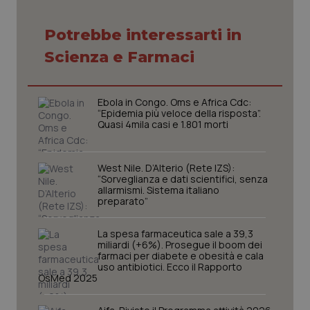
settim
.youtube.com
Potrebbe interessarti in
Scienza e Farmaci
Ebola in Congo. Oms e Africa Cdc:
“Epidemia più veloce della risposta”.
Quasi 4mila casi e 1.801 morti
West Nile. D’Alterio (Rete IZS):
“Sorveglianza e dati scientifici, senza
allarmismi. Sistema italiano
preparato”
CookieScriptConsent
5 mesi
CookieScript
settim
www.quotidianosanita.it
La spesa farmaceutica sale a 39,3
miliardi (+6%). Prosegue il boom dei
farmaci per diabete e obesità e cala
uso antibiotici. Ecco il Rapporto
OsMed 2025