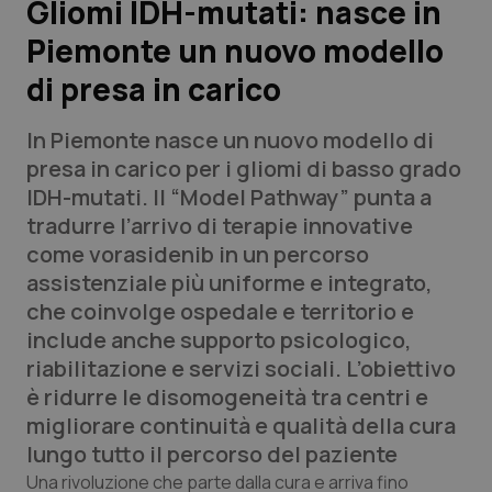
Gliomi IDH-mutati: nasce in
Piemonte un nuovo modello
Scienza e Farmaci
di presa in carico
Studi e Analisi
In Piemonte nasce un nuovo modello di
Lettere al direttore
presa in carico per i gliomi di basso grado
IDH-mutati. Il “Model Pathway” punta a
Edizioni Regionali
tradurre l’arrivo di terapie innovative
come vorasidenib in un percorso
QS Pro
assistenziale più uniforme e integrato,
che coinvolge ospedale e territorio e
Professionisti Sanitari.AI
include anche supporto psicologico,
riabilitazione e servizi sociali. L’obiettivo
Abruzzo
QS Pro Gold
è ridurre le disomogeneità tra centri e
migliorare continuità e qualità della cura
QS Club
Newsletter
Basilicata
Artrite & artrosi
lungo tutto il percorso del paziente
Una rivoluzione che parte dalla cura e arriva fino