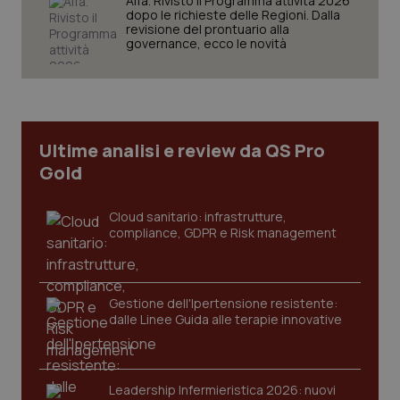
Aifa. Rivisto il Programma attività 2026
dopo le richieste delle Regioni. Dalla
revisione del prontuario alla
governance, ecco le novità
tracking-sites-ironfish-
www.quotidianosanita.it
4
tracking-enable
settim
2 gior
Ultime analisi e review da QS Pro
Gold
tracking-sites-ironfish-
www.quotidianosanita.it
4
Cloud sanitario: infrastrutture,
session-id
settim
2 gior
compliance, GDPR e Risk management
Gestione dell'Ipertensione resistente:
_ga
1 anno
Google LLC
mes
dalle Linee Guida alle terapie innovative
.quotidianosanita.it
Leadership Infermieristica 2026: nuovi