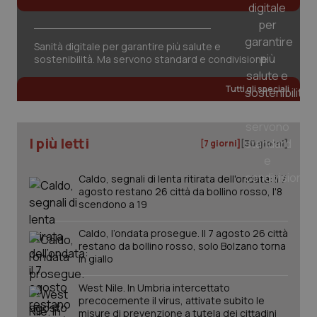
Sanità digitale per garantire più salute e
sostenibilità. Ma servono standard e condivisione
Tutti gli speciali
I più letti
[7 giorni]
[30 giorni]
Caldo, segnali di lenta ritirata dell'ondata: il 7
agosto restano 26 città da bollino rosso, l'8
scendono a 19
_ga_KM60CM4NPH
.quotidianosanita.it
1 anno
Caldo, l’ondata prosegue. Il 7 agosto 26 città
mes
restano da bollino rosso, solo Bolzano torna
in giallo
West Nile. In Umbria intercettato
precocemente il virus, attivate subito le
misure di prevenzione a tutela dei cittadini