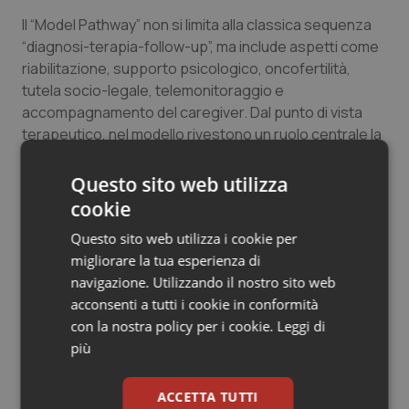
Il “Model Pathway” non si limita alla classica sequenza
“diagnosi-terapia-follow-up”, ma include aspetti come
riabilitazione, supporto psicologico, oncofertilità,
tutela socio-legale, telemonitoraggio e
accompagnamento del caregiver. Dal punto di vista
terapeutico, nel modello rivestono un ruolo centrale la
profilazione molecolare e la valutazione
multidisciplinare.
Particolare attenzione, inoltre, è
Questo sito web utilizza
dedicata ai tumori rari, dove la frammentazione dei
cookie
percorsi può tradursi in ritardi diagnostici e difficoltà di
Questo sito web utilizza i cookie per
accesso alle cure.
migliorare la tua esperienza di
navigazione. Utilizzando il nostro sito web
“Il nuovo Model Pathway punta a trasformare
acconsenti a tutti i cookie in conformità
l’innovazione terapeutica in valore concreto per i
con la nostra policy per i cookie.
Leggi di
pazienti affetti da glioma di basso grado con
più
mutazione IDH, rendendo il percorso di cura più
leggibile, uniforme e vicino alla vita reale delle persone
– conclude
Viviana Ruggieri, External Relations,
ACCETTA TUTTI