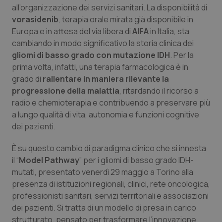
Calabria
Asma & BPCO
all’organizzazione dei servizi sanitari. La disponibilità di
vorasidenib
, terapia orale mirata già disponibile in
Europa e in attesa del via libera di
AIFA
in Italia, sta
Campania
Car-T
cambiando in modo significativo la storia clinica dei
gliomi di basso grado con mutazione IDH
. Per la
Emilia-Romagna
Colesterolo & coronaropatie
prima volta, infatti, una terapia farmacologica è in
grado di
rallentare in maniera rilevante la
Friuli Venezia Giulia
Dermatite Atopica
progressione della malattia
, ritardando il ricorso a
radio e chemioterapia e contribuendo a preservare più
Lazio
Diabete & glucometri
a lungo qualità di vita, autonomia e funzioni cognitive
dei pazienti.
Liguria
Disturbi dell’umore
È su questo cambio di paradigma clinico che si innesta
il “
Model Pathway
” per i gliomi di basso grado IDH-
Lombardia
Dolore
mutati, presentato venerdì 29 maggio a Torino alla
presenza di istituzioni regionali, clinici, rete oncologica,
Marche
Donna & Salute
professionisti sanitari, servizi territoriali e associazioni
dei pazienti. Si tratta di un modello di presa in carico
Molise
Epatiti
strutturato, pensato per trasformare l’innovazione