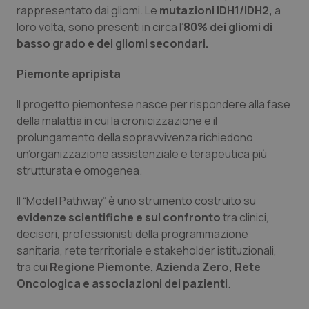
Valle D’Aosta
Oncodermatologia
rappresentato dai gliomi. Le
mutazioni IDH1/IDH2,
a
loro volta, sono presenti in circa l’
80% dei gliomi di
Veneto
Oncoematologia
basso grado e dei gliomi secondari.
Oncologia & Nutrizione
Piemonte apripista
Il progetto piemontese nasce per rispondere alla fase
Psoriasi & pelle
della malattia in cui la cronicizzazione e il
prolungamento della sopravvivenza richiedono
Quotidiano Cardiologia
un’organizzazione assistenziale e terapeutica più
strutturata e omogenea.
Quotidiano Chirurgia
Il “Model Pathway” è uno strumento costruito su
Quotidiano Oncologia
evidenze scientifiche e sul confronto
tra clinici,
decisori, professionisti della programmazione
sanitaria, rete territoriale e stakeholder istituzionali,
Quotidiano Pediatria
tra cui
Regione Piemonte, Azienda Zero, Rete
Oncologica e associazioni dei pazienti
.
Rene & patologie urogenitali