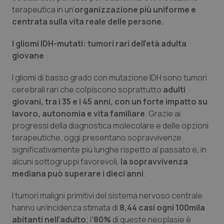
terapeutica in un’
organizzazione più uniforme e
Piemonte
HIV
centrata sulla vita reale delle persone.
Provincia Autonoma di Bolzano
Infezioni & Febbre
I gliomi IDH-mutati: tumori rari dell’età adulta
giovane
Provincia Autonoma di Trento
Ipertensione & Scompenso
I gliomi di basso grado con mutazione IDH sono tumori
cerebrali rari che colpiscono soprattutto
adulti
Puglia
Malattie rare
giovani, tra i 35 e i 45 anni, con un forte impatto su
lavoro, autonomia e vita familiare
. Grazie ai
Sardegna
Malattia di Crohn & Rettocolite Ulcerosa
progressi della diagnostica molecolare e delle opzioni
terapeutiche, oggi presentano sopravvivenze
Sicilia
Neuroscienze & patologie neurodegenerative
significativamente più lunghe rispetto al passato e, in
alcuni sottogruppi favorevoli,
la sopravvivenza
Toscana
Obesità
mediana può superare i dieci anni
.
I tumori maligni primitivi del sistema nervoso centrale
Umbria
Oftalmologia
hanno un’incidenza stimata di
8,44 casi ogni 100mila
abitanti nell’adulto
; l
’80%
di queste neoplasie è