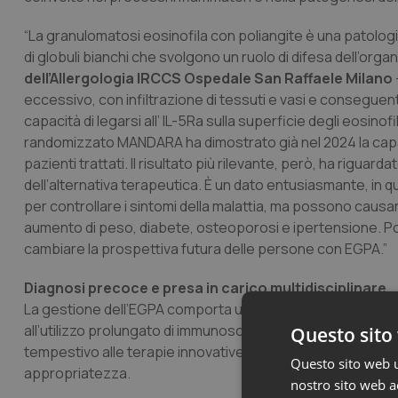
“La granulomatosi eosinofila con poliangite è una patolog
di globuli bianchi che svolgono un ruolo di difesa dell’orga
dell’Allergologia IRCCS Ospedale San Raffaele Milano
eccessivo, con infiltrazione di tessuti e vasi e conseguent
capacità di legarsi all’ IL-5Ra sulla superficie degli eosino
randomizzato MANDARA ha dimostrato già nel 2024 la capaci
pazienti trattati. Il risultato più rilevante, però, ha riguard
dell’alternativa terapeutica. È un dato entusiasmante, in qu
per controllare i sintomi della malattia, ma possono causare 
aumento di peso, diabete, osteoporosi e ipertensione. Poter
cambiare la prospettiva futura delle persone con EGPA.”
Diagnosi precoce e presa in carico multidisciplinare
La gestione dell’EGPA comporta un impatto rilevante anche s
all’utilizzo prolungato di immunosoppressori e corticoster
Questo sito 
tempestivo alle terapie innovative restano elementi centrali
Questo sito web ut
appropriatezza.
nostro sito web ac