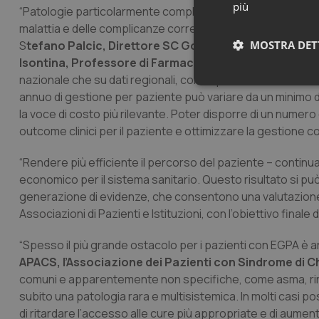
più
“Patologie particolarmente complesse come l’EGPA posso
malattia e delle complicanze correlate anche per il trat
S
tefano Palcic, Direttore SC Governance farmaceutica 
MOSTRA DET
Isontina, Professore di Farmacoeconomia all’Universit
nazionale che su dati regionali, come quella basata sui dat
Neces
annuo di gestione per paziente può variare da un minimo 
la voce di costo più rilevante. Poter disporre di un numer
outcome clinici per il paziente e ottimizzare la gestione c
“Rendere più efficiente il percorso del paziente – continu
economico per il sistema sanitario. Questo risultato si può o
generazione di evidenze, che consentono una valutazione di 
Associazioni di Pazienti e Istituzioni, con l’obiettivo final
I cookie necessari con
e l'accesso alle aree 
“Spesso il più grande ostacolo per i pazienti con EGPA è ar
Nome
APACS, l’Associazione dei Pazienti con Sindrome di 
VISITOR_PRIVACY_
comuni e apparentemente non specifiche, come asma, rin
subito una patologia rara e multisistemica. In molti casi po
di ritardare l’accesso alle cure più appropriate e di aumen