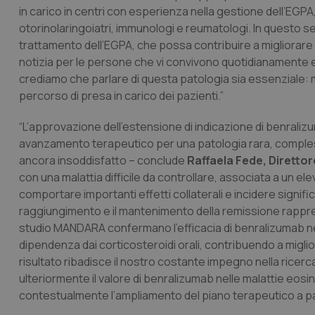
in carico in centri con esperienza nella gestione dell’EGPA
CookieScriptConse
otorinolaringoiatri, immunologi e reumatologi. In questo 
trattamento dell’EGPA, che possa contribuire a migliorare il 
notizia per le persone che vi convivono quotidianamente e
crediamo che parlare di questa patologia sia essenziale: m
tracking-sites-ironf
tracking-enable
percorso di presa in carico dei pazienti.”
tracking-sites-ironf
“L’approvazione dell’estensione di indicazione di benrali
session-id
avanzamento terapeutico per una patologia rara, compless
ancora insoddisfatto – conclude
Raffaela Fede, Diretto
_ga
con una malattia difficile da controllare, associata a un elev
comportare importanti effetti collaterali e incidere significa
raggiungimento e il mantenimento della remissione rapprese
studio MANDARA confermano l’efficacia di benralizumab nel f
dipendenza dai corticosteroidi orali, contribuendo a miglior
PHPSESSID
risultato ribadisce il nostro costante impegno nella ricer
ulteriormente il valore di benralizumab nelle malattie eosi
contestualmente l’ampliamento del piano terapeutico a part