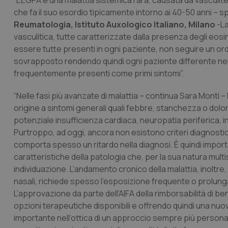
“L’EGPA è una malattia sistemica rara, causata da vasculite 
che fa il suo esordio tipicamente intorno ai 40-50 anni – s
Reumatologia, Istituto Auxologico Italiano, Milano
-La
vasculitica, tutte caratterizzate dalla presenza degli eosin
essere tutte presenti in ogni paziente, non seguire un o
sovrapposto rendendo quindi ogni paziente differente nell
frequentemente presenti come primi sintomi”.
“Nelle fasi più avanzate di malattia – continua Sara Monti – 
origine a sintomi generali quali febbre, stanchezza o dolo
potenziale insufficienza cardiaca, neuropatia periferica, i
Purtroppo, ad oggi, ancora non esistono criteri diagnostici 
comporta spesso un ritardo nella diagnosi. È quindi import
caratteristiche della patologia che, per la sua natura multi
individuazione. L’andamento cronico della malattia, inoltre,
nasali, richiede spesso l’esposizione frequente o prolungata
L’approvazione da parte dell’AIFA della rimborsabilità di 
opzioni terapeutiche disponibili e offrendo quindi una nuo
importante nell’ottica di un approccio sempre più personal