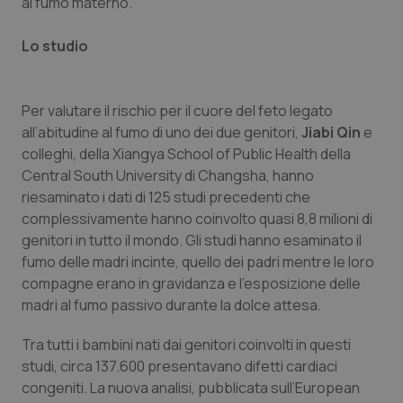
al fumo materno.
Calabria
Asma & BPCO
Lo studio
Campania
Car-T
Emilia-Romagna
Colesterolo & coronaropatie
Per valutare il rischio per il cuore del feto legato
all’abitudine al fumo di uno dei due genitori,
Jiabi Qin
e
Friuli Venezia Giulia
Dermatite Atopica
colleghi, della Xiangya School of Public Health della
Central South University di Changsha, hanno
riesaminato i dati di 125 studi precedenti che
Lazio
Diabete & glucometri
complessivamente hanno coinvolto quasi 8,8 milioni di
genitori in tutto il mondo. Gli studi hanno esaminato il
Liguria
Disturbi dell’umore
fumo delle madri incinte, quello dei padri mentre le loro
compagne erano in gravidanza e l’esposizione delle
Lombardia
Dolore
madri al fumo passivo durante la dolce attesa.
Marche
Donna & Salute
Tra tutti i bambini nati dai genitori coinvolti in questi
studi, circa 137.600 presentavano difetti cardiaci
Molise
Epatiti
congeniti. La nuova analisi, pubblicata sull’European