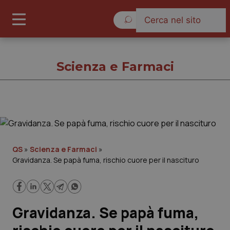
Domenica 9 Agosto 2026
Scienza e Farmaci
Scienza e Farmaci
Cronache
QS
»
Scienza e Farmaci
»
Gravidanza. Se papà fuma, rischio cuore per il nascituro
Governo e Parlamento
Regioni e Asl
Gravidanza. Se papà fuma,
Lavoro e Professioni