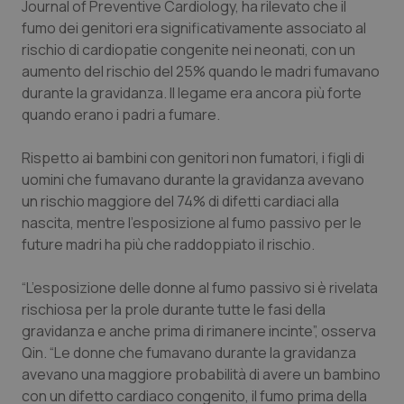
Journal of Preventive Cardiology, ha rilevato che il
fumo dei genitori era significativamente associato al
Piemonte
HIV
rischio di cardiopatie congenite nei neonati, con un
aumento del rischio del 25% quando le madri fumavano
Provincia Autonoma di Bolzano
Infezioni & Febbre
durante la gravidanza. Il legame era ancora più forte
quando erano i padri a fumare.
Provincia Autonoma di Trento
Ipertensione & Scompenso
Rispetto ai bambini con genitori non fumatori, i figli di
Puglia
Malattie rare
uomini che fumavano durante la gravidanza avevano
un rischio maggiore del 74% di difetti cardiaci alla
Sardegna
Malattia di Crohn & Rettocolite Ulcerosa
nascita, mentre l’esposizione al fumo passivo per le
future madri ha più che raddoppiato il rischio.
Sicilia
Neuroscienze & patologie neurodegenerative
“L’esposizione delle donne al fumo passivo si è rivelata
rischiosa per la prole durante tutte le fasi della
Toscana
Obesità
gravidanza e anche prima di rimanere incinte”, osserva
Qin. “Le donne che fumavano durante la gravidanza
Umbria
Oftalmologia
avevano una maggiore probabilità di avere un bambino
con un difetto cardiaco congenito, il fumo prima della