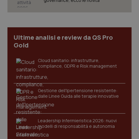
governance, ecco le novità
Necessari
Statistici
Marketing
I cookie necessari contribuiscono a rendere fruibile il
sito web abilitandone funzionalità di base quali la
navigazione sulle pagine e l'accesso alle aree
Ultime analisi e review da QS Pro
protette del sito. Il sito web non è in grado di
funzionare correttamente senza questi cookie.
Gold
Nome
Fornitore
/
Dominio
Scaden
Cloud sanitario: infrastrutture,
VISITOR_PRIVACY_METADATA
5 mesi
YouTube
settim
.youtube.com
compliance, GDPR e Risk management
Gestione dell'Ipertensione resistente:
dalle Linee Guida alle terapie innovative
Leadership Infermieristica 2026: nuovi
modelli di responsabilità e autonomia