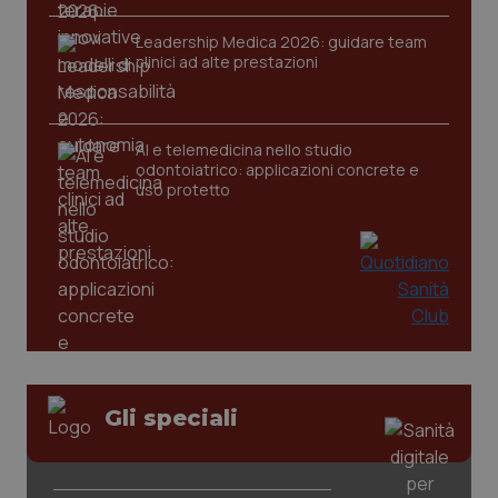
Leadership Medica 2026: guidare team
clinici ad alte prestazioni
CookieScriptConsent
5 mesi
CookieScript
settim
www.quotidianosanita.it
AI e telemedicina nello studio
odontoiatrico: applicazioni concrete e
uso protetto
tracking-sites-ironfish-
www.quotidianosanita.it
4
tracking-enable
settim
2 gior
Gli speciali
tracking-sites-ironfish-
www.quotidianosanita.it
4