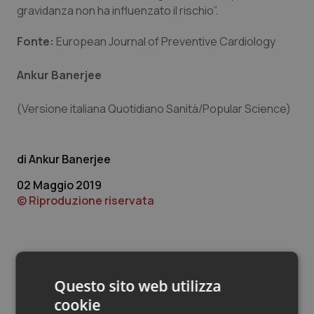
Valle D’Aosta
Oncodermatologia
gravidanza non ha influenzato il rischio”.
Veneto
Oncoematologia
Fonte:
European Journal of Preventive Cardiology
Oncologia & Nutrizione
Ankur Banerjee
(Versione italiana Quotidiano Sanità/Popular Science)
Psoriasi & pelle
Quotidiano Cardiologia
Ankur Banerjee
Quotidiano Chirurgia
02 Maggio 2019
© Riproduzione riservata
Quotidiano Oncologia
Quotidiano Pediatria
Questo sito web utilizza
Rene & patologie urogenitali
cookie