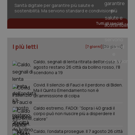
session-id
settim
2 gior
Sanità digitale per garantire più salute e
sostenibilità. Ma servono standard e condivisione
Tutti gli speciali
_ga
1 anno
Google LLC
mes
.quotidianosanita.it
I più letti
[7 giorni]
[30 giorni]
Caldo, segnali di lenta ritirata dell'ondata: il 7
agosto restano 26 città da bollino rosso, l'8
scendono a 19
Covid. Il silenzio di Fauci e il perdono di Biden.
Ma il Quinto Emendamento non è
un’ammissione di colpa
Caldo estremo, FADOI: “Sopra i 40 gradi il
corpo può non riuscire più a disperdere il
calore”
Caldo, l’ondata prosegue. Il 7 agosto 26 città