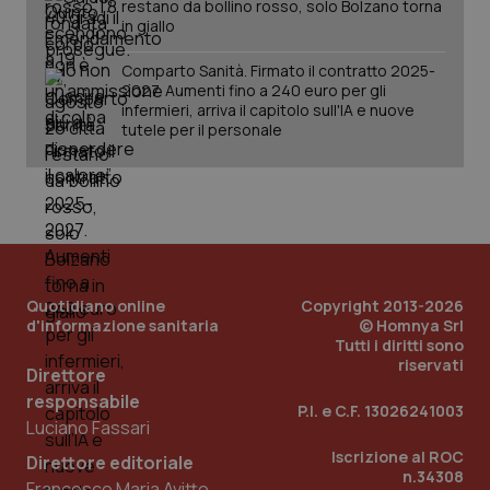
restano da bollino rosso, solo Bolzano torna
in giallo
Comparto Sanità. Firmato il contratto 2025-
2027. Aumenti fino a 240 euro per gli
infermieri, arriva il capitolo sull'IA e nuove
tutele per il personale
PHPSESSID
Sessio
PHP.net
www.quotidianosanita.it
Quotidiano online
Copyright 2013-2026
d'informazione sanitaria
© Homnya Srl
Tutti i diritti sono
riservati
Direttore
responsabile
P.I. e C.F. 13026241003
Luciano Fassari
Iscrizione al ROC
Direttore editoriale
n.34308
Francesco Maria Avitto