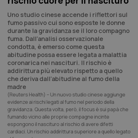
rischio cuore per il nascituro
Uno studio cinese accende i riflettori sul
Scienza e Farmaci
fumo passivo cui sono esposte le donne
durante la gravidanza se il loro compagno
Studi e Analisi
fuma. Dall’analisi osservazionale
condotta, è emerso come questa
Lettere al direttore
abitudine possa essere legata a malattia
coronarica nei nascituri. Il rischio è
Edizioni Regionali
addirittura più elevato rispetto a quello
che deriva dall’abitudine al fumo della
QS Pro
madre
Professionisti Sanitari.AI
(Reuters Health)
– Un nuovo studio cinese aggiunge
evidenze ai rischi legati al fumo nel periodo della
gravidanza. Questa volta, però, il focus è sui papà che
Abruzzo
QS Pro Gold
fumando vicino alle proprie compagne incinte
espongono il nascituro al rischio di avere difetti
QS Club
Newsletter
Basilicata
Artrite & artrosi
cardiaci. Un rischio addirittura superiore a quello legato