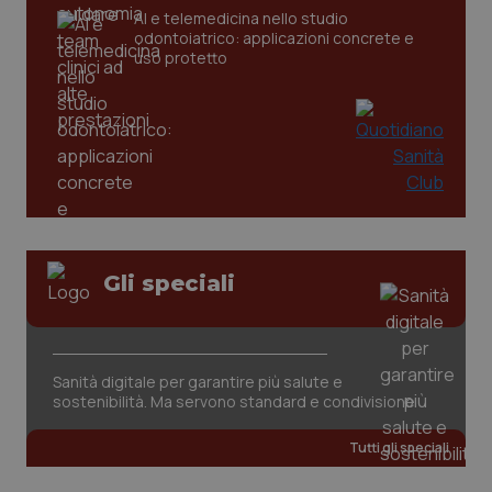
AI e telemedicina nello studio
odontoiatrico: applicazioni concrete e
_ga
1 anno
Google LLC
uso protetto
mes
.quotidianosanita.it
Gli speciali
Sanità digitale per garantire più salute e
sostenibilità. Ma servono standard e condivisione
Tutti gli speciali