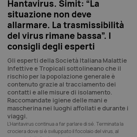
Hantavirus. Simit: “La
situazione non deve
Scienza e Farmaci
allarmare. La trasmissibilità
Studi e Analisi
del virus rimane bassa”. I
consigli degli esperti
Lettere al direttore
Gli esperti della Società Italiana Malattie
Edizioni Regionali
Infettive e Tropicali sottolineano che il
rischio per la popolazione generale è
QS Pro
contenuto grazie al tracciamento dei
contatti e alle misure di isolamento.
Professionisti Sanitari.AI
Raccomandate igiene delle mani e
mascherina nei luoghi affollati e durante i
Abruzzo
QS Pro Gold
viaggi.
QS Club
Newsletter
L’Hantavirus continua a far parlare di sé. Terminata la
Basilicata
Artrite & artrosi
crociera dove si è sviluppato il focolaio del virus, al