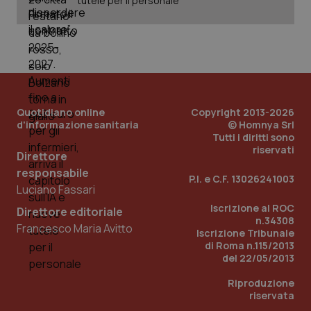
tutele per il personale
_ga_KM60CM4NPH
.quotidianosanita.it
1 anno
mes
Quotidiano online
Copyright 2013-2026
d'informazione sanitaria
© Homnya Srl
Tutti i diritti sono
Fornitore
/
riservati
Nome
Scadenza
Descrizion
Direttore
Dominio
Nome
Fornitore
/
Dominio
Scadenza
Des
responsabile
_ga_0VMQEQKQ1N
.quotidianosanita.it
1 anno 1
Questo
P.I. e C.F. 13026241003
mese
cookie
VISITOR_INFO1_LIVE
5 mesi 4
Que
Google LLC
Luciano Fassari
viene
settimane
imp
.youtube.com
utilizzato
You
Iscrizione al ROC
Direttore editoriale
da Google
ten
n.34308
Analytics
pre
Francesco Maria Avitto
Iscrizione Tribunale
per
del
mantener
vid
di Roma n.115/2013
lo stato
inco
del 22/05/2013
della
può
sessione.
det
Riproduzione
vis
web
riservata
uti