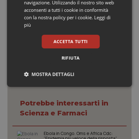
virus non circolanti in Italia. In generale, mascherina e
navigazione. Utilizzando il nostro sito web
igiene delle mani restano le due misure più efficaci. Non
acconsenti a tutti i cookie in conformità
ci sono altri consigli specifici oltre a questi”,
con la nostra policy per i cookie.
Leggi di
conclude
Andreoni
.
più
ACCETTA TUTTI
11 Maggio 2026
© Riproduzione riservata
RIFIUTA
MOSTRA DETTAGLI
Necessari
Statistici
Marketing
Potrebbe interessarti in
Scienza e Farmaci
Necessari
Statistici
Marketing
Ebola in Congo. Oms e Africa Cdc:
“Epidemia più veloce della risposta”.