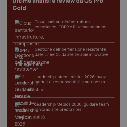
Ultime analisi e review da QS Pro
CookieScriptConsent
5 mesi
CookieScript
Gold
settim
www.quotidianosanita.it
Cloud sanitario: infrastrutture,
compliance, GDPR e Risk management
Gestione dell'Ipertensione resistente:
dalle Linee Guida alle terapie innovative
tracking-sites-ironfish-
www.quotidianosanita.it
4
Leadership Infermieristica 2026: nuovi
tracking-enable
settim
modelli di responsabilità e autonomia
2 gior
Leadership Medica 2026: guidare team
tracking-sites-ironfish-
www.quotidianosanita.it
4
clinici ad alte prestazioni
session-id
settim
2 gior