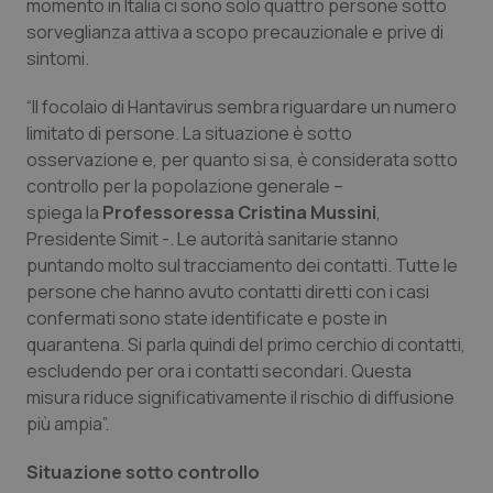
momento in Italia ci sono solo quattro persone sotto
Calabria
Asma & BPCO
sorveglianza attiva a scopo precauzionale e prive di
sintomi.
Campania
Car-T
“Il focolaio di Hantavirus sembra riguardare un numero
Emilia-Romagna
Colesterolo & coronaropatie
limitato di persone. La situazione è sotto
osservazione e, per quanto si sa, è considerata sotto
controllo per la popolazione generale –
Friuli Venezia Giulia
Dermatite Atopica
spiega la
Professoressa
Cristina
Mussini
,
Presidente Simit -. Le autorità sanitarie stanno
Lazio
Diabete & glucometri
puntando molto sul tracciamento dei contatti. Tutte le
persone che hanno avuto contatti diretti con i casi
Liguria
Disturbi dell’umore
confermati sono state identificate e poste in
quarantena. Si parla quindi del primo cerchio di contatti,
Lombardia
Dolore
escludendo per ora i contatti secondari. Questa
misura riduce significativamente il rischio di diffusione
Marche
Donna & Salute
più ampia”.
Situazione sotto controllo
Molise
Epatiti