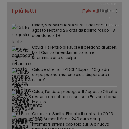
I più letti
[7 giorni]
[30 giorni]
Caldo, segnali di lenta ritirata dell'ondata: il 7
PHPSESSID
Sessio
PHP.net
agosto restano 26 città da bollino rosso, l'8
www.quotidianosanita.it
scendono a 19
Covid. Il silenzio di Fauci e il perdono di Biden.
Ma il Quinto Emendamento non è
un’ammissione di colpa
Caldo estremo, FADOI: “Sopra i 40 gradi il
corpo può non riuscire più a disperdere il
calore”
Caldo, l’ondata prosegue. Il 7 agosto 26 città
restano da bollino rosso, solo Bolzano torna
in giallo
Comparto Sanità. Firmato il contratto 2025-
2027. Aumenti fino a 240 euro per gli
infermieri, arriva il capitolo sull'IA e nuove