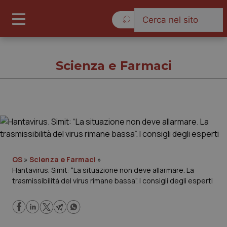
Domenica 9 Agosto 2026
Scienza e Farmaci
Scienza e Farmaci
Cronache
QS
»
Scienza e Farmaci
»
Hantavirus. Simit: “La situazione non deve allarmare. La
Governo e Parlamento
trasmissibilità del virus rimane bassa”. I consigli degli esperti
Regioni e Asl
Lavoro e Professioni