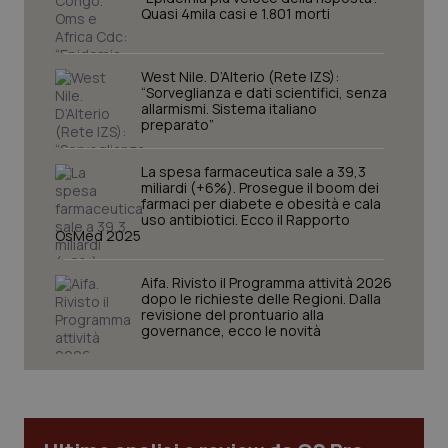
I cookie necessari contribuiscono a rendere fruibile il
Quasi 4mila casi e 1.801 morti
sito web abilitandone funzionalità di base quali la
navigazione sulle pagine e l'accesso alle aree
protette del sito. Il sito web non è in grado di
West Nile. D’Alterio (Rete IZS):
funzionare correttamente senza questi cookie.
“Sorveglianza e dati scientifici, senza
Nome
Fornitore
/
Dominio
Scaden
allarmismi. Sistema italiano
preparato”
VISITOR_PRIVACY_METADATA
5 mesi
YouTube
settim
.youtube.com
La spesa farmaceutica sale a 39,3
miliardi (+6%). Prosegue il boom dei
farmaci per diabete e obesità e cala
uso antibiotici. Ecco il Rapporto
OsMed 2025
Aifa. Rivisto il Programma attività 2026
dopo le richieste delle Regioni. Dalla
revisione del prontuario alla
governance, ecco le novità