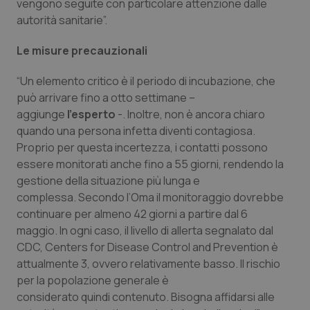
Valle D’Aosta
Oncodermatologia
vengono seguite con particolare attenzione dalle
autorità sanitarie”.
Veneto
Oncoematologia
Le misure precauzionali
Oncologia & Nutrizione
“Un elemento critico è il periodo di incubazione, che
può arrivare fino a otto settimane –
Psoriasi & pelle
aggiunge
l’esperto
-. Inoltre, non è ancora chiaro
quando una persona infetta diventi contagiosa.
Quotidiano Cardiologia
Proprio per questa incertezza, i contatti possono
essere monitorati anche fino a 55 giorni, rendendo la
gestione della situazione più lunga e
Quotidiano Chirurgia
complessa. Secondo l’Oma il monitoraggio dovrebbe
continuare per almeno 42 giorni a partire dal 6
Quotidiano Oncologia
maggio. In ogni caso, il livello di allerta segnalato dal
CDC, Centers for Disease Control and Prevention è
Quotidiano Pediatria
attualmente 3, ovvero relativamente basso. Il rischio
per la popolazione generale è
Rene & patologie urogenitali
considerato quindi contenuto. Bisogna affidarsi alle