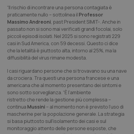
“Il rischio di incontrare una persona contagiata è
Piemonte
HIV
praticamente nullo – sottolinea il
Professor
Massimo
Andreoni
, past President SIMIT-. Anche in
Provincia Autonoma di Bolzano
Infezioni & Febbre
passato non si sono mai verificati grandi focolai, solo
piccoli episodi isolati. Nel 2025 si sono registrati 229
Provincia Autonoma di Trento
Ipertensione & Scompenso
casi in Sud America, con 59 decessi. Questo ci dice
che la letalità è piuttosto alta, intorno al 25%, ma la
Puglia
Malattie rare
diffusibilità del virus rimane modesta.
I casi riguardano persone che si trovavano su una nave
Sardegna
Malattia di Crohn & Rettocolite Ulcerosa
da crociera. Tra questi una persona francese e una
americana che al momento presentano dei sintomi e
Sicilia
Neuroscienze & patologie neurodegenerative
sono sotto sorveglianza. “È l’ambiente
ristretto che rende la gestione più complessa –
Toscana
Obesità
continua
Mussini
– al momento non è previsto l’uso di
mascherine per la popolazione generale. La strategia
Umbria
Oftalmologia
si basa piuttosto sull’isolamento dei casi e sul
monitoraggio attento delle persone esposte, che