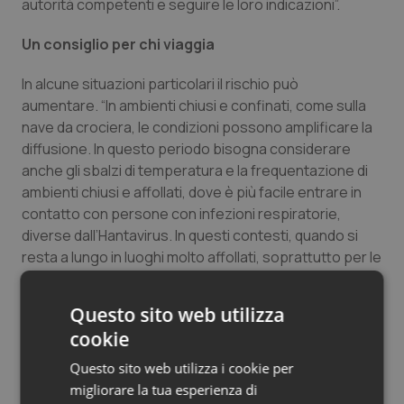
autorità competenti e seguire le loro indicazioni”.
Salute orale & impianti
Un consiglio per chi viaggia
Sangue & coagulazione
In alcune situazioni particolari il rischio può
aumentare. “In ambienti chiusi e confinati, come sulla
Tiroide
nave da crociera, le condizioni possono amplificare la
diffusione. In questo periodo bisogna considerare
Tumore al seno
anche gli sbalzi di temperatura e la frequentazione di
ambienti chiusi e affollati, dove è più facile entrare in
Tumore ovarico
contatto con persone con infezioni respiratorie,
diverse dall’Hantavirus. In questi contesti, quando si
Tumori del Polmone & Testa Collo
resta a lungo in luoghi molto affollati, soprattutto per le
persone fragili, è consigliato l’uso della mascherina
insieme al lavaggio frequente delle mani. Le stesse
Tumori gastrointestinali
Questo sito web utilizza
precauzioni valgono durante i viaggi in aereo o nelle
cookie
aree di attesa di stazioni e aeroporti, dove si entra in
Ulcera & Reflusso
contatto con persone provenienti da diverse parti
Questo sito web utilizza i cookie per
del mondo e dove può esserci esposizione anche a
migliorare la tua esperienza di
Vaccini