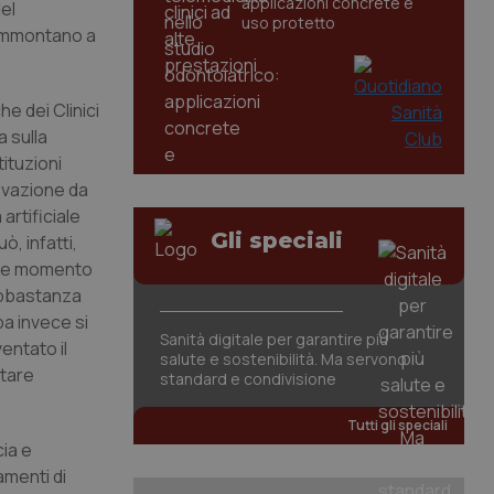
applicazioni concrete e
el
uso protetto
e ammontano a
e dei Clinici
a sulla
tituzioni
rovazione da
artificiale
Gli speciali
, infatti,
cile momento
 Abbastanza
pa invece si
Sanità digitale per garantire più
ventato il
salute e sostenibilità. Ma servono
stare
standard e condivisione
Tutti gli speciali
ia e
amenti di