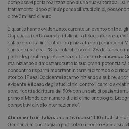
complessivi per la realizzazione di una nuova terapia. Dal 
trattamento, dopo gli indispensabili studi clinici, possono
oltre 2 miliardi di euro.
È quanto hanno evidenziato, durante un evento on line, gli 
Ospedalieri ed Universitari Italiani. La teleconferenza, dal
salute dei cittadini, è stata organizzata nei giorni scorsi. V
sanitarie nazionali. “Si calcola che solo il 12% dei farmaci 
parte degli enti regolatori – ha sottolineato
Francesco Co
sta iniziando a dimostrare tutte le sue grandi potenzialità 
consentire risparmi importanti in termini di tempo e di r
storico. I Paesi Occidentali stanno iniziando a subire, anc
evidente è il caso degli studi clinici contro il cancro avviat
sono ridotti addirittura del 50% con un calo di pazienti arruo
primo al Mondo per numero di trial clinici oncologici. Bis
competitivi a livello internazionale”.
Al momento in Italia sono attivi quasi 1.100 studi clinic
Germania. In oncologia in particolare il nostro Paese si col