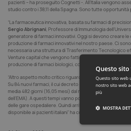
pazienti – ha proseguito Cognetti -. All’Italia vengono asse
studio contro i 38,11 della Spagna. Sono tutte opportunità
“La farmaceutica innovativa, basata su farmaci di precis
Sergio Abrignani
, Professore di Immunologia dell’Università
generatore di farmaci innovativi. Oggi si devono creare le co
produzione di farmaci innovativi nel nostro paese. Ci so
necessaria una struttura di Trasferimento Tecnologico effic
Venture capital che vengono fatti nel settore biomedico. I
produzione di farmaci biologici, cosa che oggi in Italia è p
Questo sito 
“Altro aspetto molto critico riguarda la durata complessiva 
Questo sito web ut
Su 84 nuovi farmaci, il cui decreto di rimborso è stato pub
nostro sito web ac
media 482 giorni (16,05 mesi) dal momento della domanda d
più
dell’EMA). A questi tempi vanno poi aggiunti quelli di inser
delle gare ospedaliere. Quindi arriviamo alla fine ad un to
MOSTRA DET
disponibile ai pazienti italiani” ha concluso Cognetti.
Neces