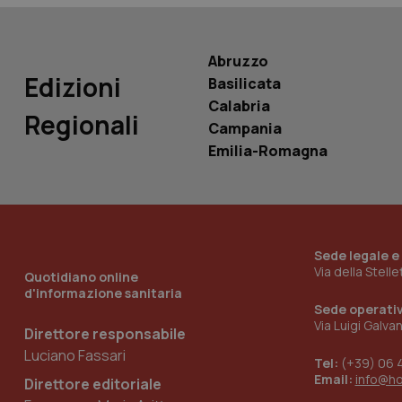
Nome
VISITOR_INFO1_LIV
_ga_0VMQEQKQ1N
Abruzzo
Edizioni
Basilicata
__Secure-YNID
Calabria
Regionali
Campania
Emilia-Romagna
YSC
__Secure-
ROLLOUT_TOKEN
Sede legale e
tracking-sites-
Via della Stell
Quotidiano online
ironfish-tracking-
named-enable
d'informazione sanitaria
Sede operati
Via Luigi Galva
Direttore responsabile
Luciano Fassari
Tel:
(+39) 06 
Email:
info@h
Direttore editoriale