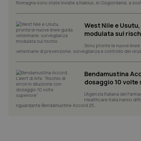
Romagna sono state inviate a Nablus, in Cisgiordania, a sost
tracking-sites-ironf
session-id
West Nile e Usutu,
_ga
modulata sul risch
Sono pronte le nuove linee 
veterinarie di prevenzione, sorveglianza e controllo dei viru
PHPSESSID
Bendamustina Accord
dosaggio 10 volte 
L'Agenzia Italiana del Farma
Healthcare Italia hanno diff
riguardante Bendamustine Accord 25...
_ga_KM60CM4NPH
Nome