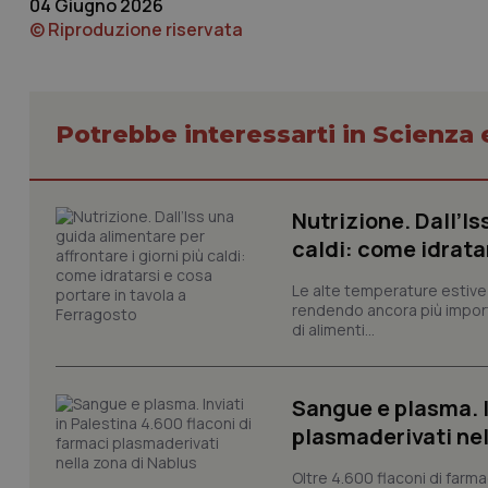
04 Giugno 2026
© Riproduzione riservata
Potrebbe interessarti in Scienza
I cookie necessari con
e l'accesso alle aree 
Nutrizione. Dall’Is
Nome
caldi: come idrata
VISITOR_PRIVACY_
Le alte temperature estive 
rendendo ancora più importa
di alimenti...
CookieScriptConse
Sangue e plasma. I
plasmaderivati nel
tracking-sites-ironf
tracking-enable
Oltre 4.600 flaconi di farma