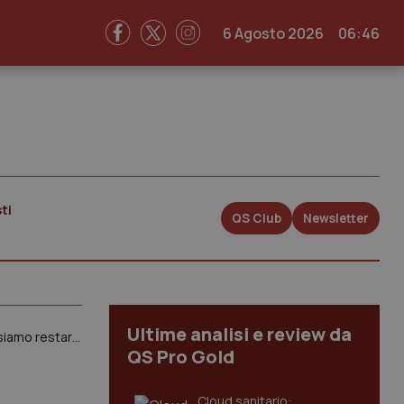
6 Agosto 2026
06:46
ti
QS Club
Newsletter
Ultime analisi e review da
IA. Può ridurre del 25% i costi per lo sviluppo di un nuovo farmacI. FoSSC: “Con le tecnologie innovative possiamo restare competitivi”
QS Pro Gold
Cloud sanitario: