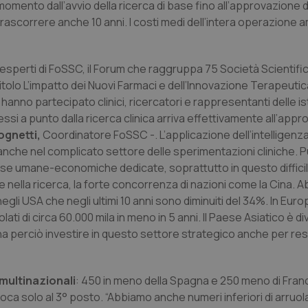
momento dall’avvio della ricerca di base fino all’approvazione d
 trascorrere anche 10 anni. I costi medi dell’intera operazion
esperti di FoSSC, il Forum che raggruppa 75 Società Scientifich
 titolo L’impatto dei Nuovi Farmaci e dell’Innovazione Terapeutic
i hanno partecipato clinici, ricercatori e rappresentanti delle is
messi a punto dalla ricerca clinica arriva effettivamente all’app
gnetti,
Coordinatore FoSSC -. L’applicazione dell’intelligenza 
anche nel complicato settore delle sperimentazioni cliniche. Può
isorse umane-economiche dedicate, soprattutto in questo diffi
he nella ricerca, la forte concorrenza di nazioni come la Cina.
i negli USA che negli ultimi 10 anni sono diminuiti del 34%. In Euro
lati di circa 60.000 mila in meno in 5 anni. Il Paese Asiatico è di
ogna perciò investire in questo settore strategico anche per re
i multinazionali
: 450 in meno della Spagna e 250 meno di Franc
loca solo al 3° posto. “Abbiamo anche numeri inferiori di arruol