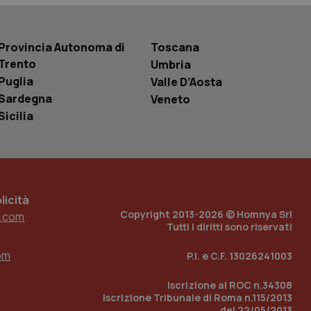
 tenere traccia
i Youtube incorporati
tics per mantenere
tore del sito web sta
ell'interfaccia di
Provincia Autonoma di
Toscana
Trento
Umbria
 tenere traccia
Puglia
Valle D’Aosta
i Youtube incorporati
tore del sito web sta
Sardegna
Veneto
ell'interfaccia di
Sicilia
 tenere traccia
r la gestione
one dell’esperienza
icità
e per abilitare il
Copyright 2013-2026 © Homnya Srl
loggato con identity
.com
Tutti i diritti sono riservati
om
P.I. e C.F. 13026241003
Iscrizione al ROC n.34308
Iscrizione Tribunale di Roma n.115/2013
del 22/05/2013