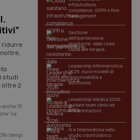
infrastrutture,
compliance, GDPR e Risk
management
I.
tivi”
Gestione
dell'Ipertensione
 ridurre
resistente: dalle Linee
Guida alle terapie
Inoltre,
innovative
Leadership Infermieristica
nto
2026: nuovi modelli di
i studi
responsabilità e
autonomia
 oltre 2
Leadership Medica 2026:
guidare team clinici ad
o anche 10
alte prestazioni
iche” ha
AI e telemedicina nello
40% i tempi
studio odontoiatrico: