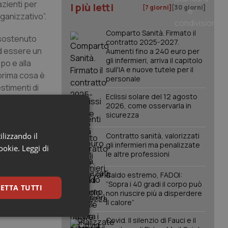
azienti per
I più letti
[7 giorni]
[30 giorni]
ganizzativo”.
Comparto Sanità. Firmato il
 sostenuto
contratto 2025-2027.
 ad essere un
Aumenti fino a 240 euro per
gli infermieri, arriva il capitolo
po e alla
sull'IA e nuove tutele per il
prima cosa è
personale
stimenti di
Eclissi solare del 12 agosto
per la
2026, come osservarla in
sicurezza
 regionale.
ilizzando il
Contratto sanità, valorizzati
gli infermieri ma penalizzate
 trascorsi in
cookie.
Leggi di
le altre professioni
si dopo l’ok
ggiudicazione
Caldo estremo, FADOI:
nte
“Sopra i 40 gradi il corpo può
ETTA TUTTI
non riuscire più a disperdere
il calore”
keting
Covid. Il silenzio di Fauci e il