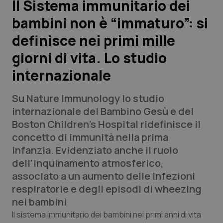
Il Sistema immunitario dei
bambini non è “immaturo”: si
Scienza e Farmaci
definisce nei primi mille
Studi e Analisi
giorni di vita. Lo studio
internazionale
Lettere al direttore
Su
Nature Immunology
lo studio
Edizioni Regionali
internazionale del Bambino Gesù e del
Boston Children’s Hospital ridefinisce il
QS Pro
concetto di immunità nella prima
infanzia. Evidenziato anche il ruolo
Professionisti Sanitari.AI
dell’inquinamento atmosferico,
associato a un aumento delle infezioni
Abruzzo
QS Pro Gold
respiratorie e degli episodi di wheezing
nei bambini
QS Club
Newsletter
Basilicata
Artrite & artrosi
Il sistema immunitario dei bambini nei primi anni di vita