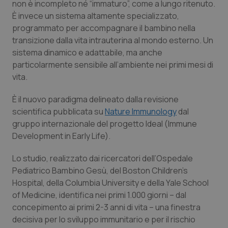
non è incompleto né “immaturo”, come a lungo ritenuto.
Calabria
Asma & BPCO
È invece un sistema altamente specializzato,
programmato per accompagnare il bambino nella
Campania
Car-T
transizione dalla vita intrauterina al mondo esterno. Un
sistema dinamico e adattabile, ma anche
Emilia-Romagna
Colesterolo & coronaropatie
particolarmente sensibile all’ambiente nei primi mesi di
vita.
Friuli Venezia Giulia
Dermatite Atopica
È il nuovo paradigma delineato dalla revisione
scientifica pubblicata su
Nature Immunology
dal
Lazio
Diabete & glucometri
gruppo internazionale del progetto Ideal (Immune
Development in Early Life).
Liguria
Disturbi dell’umore
Lo studio, realizzato dai ricercatori dell’Ospedale
Lombardia
Dolore
Pediatrico Bambino Gesù, del Boston Children’s
Hospital, della Columbia University e della Yale School
Marche
Donna & Salute
of Medicine, identifica nei primi 1.000 giorni – dal
concepimento ai primi 2-3 anni di vita – una finestra
Molise
Epatiti
decisiva per lo sviluppo immunitario e per il rischio