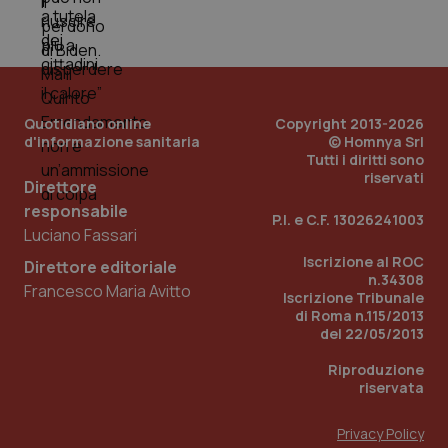
dell
You
__Secure-YNID
.youtube.com
5 mesi 4
Que
settimane
imp
You
ten
pre
Quotidiano online
Copyright 2013-2026
del
vid
d'informazione sanitaria
© Homnya Srl
inco
Tutti i diritti sono
può
riservati
det
Direttore
vis
web
responsabile
P.I. e C.F. 13026241003
uti
Luciano Fassari
nuo
ver
Iscrizione al ROC
dell
Direttore editoriale
You
n.34308
Francesco Maria Avitto
Iscrizione Tribunale
YSC
Sessione
Que
Google LLC
di Roma n.115/2013
imp
.youtube.com
del 22/05/2013
You
ten
vis
Riproduzione
vid
riservata
__Secure-
.youtube.com
5 mesi 4
Que
ROLLOUT_TOKEN
settimane
imp
Privacy Policy
You
ges