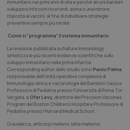
Valle D’Aosta
Oncodermatologia
immunitario nei primi anni di vita e perché alcuni bambini
sviluppino infezioni ricorrenti, asma o una minore
Veneto
Oncoematologia
risposta ai vaccini, al fine di individuare strategie
preventive sempre più mirate.
Oncologia & Nutrizione
Come si “programma” il sistema immunitario
Psoriasi & pelle
La revisione pubblicata su
Nature Immunology
sintetizza le più recenti evidenze scientifiche sullo
Quotidiano Cardiologia
sviluppo immunitario nella prima infanzia.
Corresponding author dello studio sono
Paolo Palma
,
Quotidiano Chirurgia
responsabile dell’Unità operativa complessa di
Immunologia clinica e vaccinologia del Bambino Gesù e
Professore di Pediatria presso l’Università di Roma Tor
Quotidiano Oncologia
Vergata, e
Ofer Levy,
direttore del Precision Vaccines
Program del Boston Children’s Hospital e Professore di
Quotidiano Pediatria
Pediatria presso l’Harvard Medical School.
Rene & patologie urogenitali
Gravidanza, anticorpi materni, latte materno,