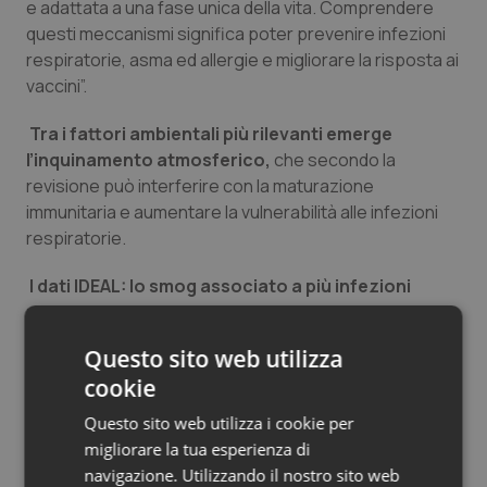
e adattata a una fase unica della vita. Comprendere
questi meccanismi significa poter prevenire infezioni
respiratorie, asma ed allergie e migliorare la risposta ai
vaccini”.
Tra i fattori ambientali più rilevanti emerge
l’inquinamento atmosferico,
che secondo la
revisione può interferire con la maturazione
immunitaria e aumentare la vulnerabilità alle infezioni
respiratorie.
I dati IDEAL: lo smog associato a più infezioni
respiratorie
Questo sito web utilizza
A confermarlo sono anche i primi risultati della coorte
cookie
romana del progetto IDEAL, presentati al congresso
Pediatric Academic Societies 2026 di Boston. I dati
Questo sito web utilizza i cookie per
preliminari del Bambino Gesù mostrano
migliorare la tua esperienza di
un’associazione significativa tra esposizione agli
navigazione. Utilizzando il nostro sito web