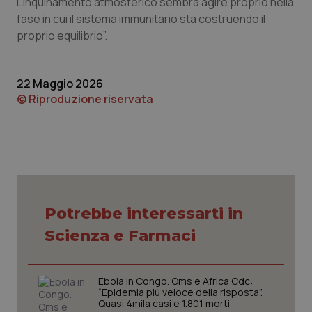
L’inquinamento atmosferico sembra agire proprio nella
sito web abilitandone funzionalità di base quali la
fase in cui il sistema immunitario sta costruendo il
navigazione sulle pagine e l'accesso alle aree
protette del sito. Il sito web non è in grado di
proprio equilibrio”.
funzionare correttamente senza questi cookie.
Nome
Fornitore
/
Dominio
Scaden
VISITOR_PRIVACY_METADATA
5 mesi
YouTube
22 Maggio 2026
settim
.youtube.com
© Riproduzione riservata
Potrebbe interessarti in
Scienza e Farmaci
Ebola in Congo. Oms e Africa Cdc:
“Epidemia più veloce della risposta”.
Quasi 4mila casi e 1.801 morti
CookieScriptConsent
5 mesi
CookieScript