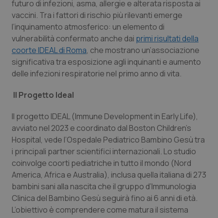
futuro di infezioni, asma, allergie e alterata risposta ai
vaccini. Tra i fattori di rischio più rilevanti emerge
Piemonte
HIV
l’inquinamento atmosferico: un elemento di
vulnerabilità confermato anche dai
primi risultati della
Provincia Autonoma di Bolzano
Infezioni & Febbre
coorte IDEAL di Roma
, che mostrano un’associazione
significativa tra esposizione agli inquinanti e aumento
Provincia Autonoma di Trento
Ipertensione & Scompenso
delle infezioni respiratorie nel primo anno di vita.
Puglia
Malattie rare
Il Progetto Ideal
Il progetto IDEAL (Immune Development in Early Life),
Sardegna
Malattia di Crohn & Rettocolite Ulcerosa
avviato nel 2023 e coordinato dal Boston Children’s
Hospital, vede l’Ospedale Pediatrico Bambino Gesù tra
Sicilia
Neuroscienze & patologie neurodegenerative
i principali partner scientifici internazionali. Lo studio
coinvolge coorti pediatriche in tutto il mondo (Nord
Toscana
Obesità
America, Africa e Australia), inclusa quella italiana di 273
bambini sani alla nascita che il gruppo d’Immunologia
Umbria
Oftalmologia
Clinica del Bambino Gesù seguirà fino ai 6 anni di età.
L’obiettivo è comprendere come matura il sistema