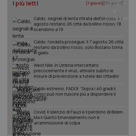
I più letti
mes
[7 giorni]
[30 giorni]
Caldo, segnali di lenta ritirata dell'ondata: il 7
agosto restano 26 città da bollino rosso, l'8
scendono a 19
Caldo, l’ondata prosegue. Il 7 agosto 26 città
restano da bollino rosso, solo Bolzano torna
in giallo
Fornitore
/
Nome
Scadenza
Descrizion
Dominio
West Nile. In Umbria intercettato
Nome
Fornitore
/
Dominio
Scadenza
Des
precocemente il virus, attivate subito le
_ga_0VMQEQKQ1N
.quotidianosanita.it
1 anno 1
Questo
mese
cookie
VISITOR_INFO1_LIVE
5 mesi 4
Que
misure di prevenzione a tutela dei cittadini
Google LLC
viene
settimane
imp
.youtube.com
utilizzato
You
da Google
Caldo estremo, FADOI: “Sopra i 40 gradi il
ten
Analytics
pre
corpo può non riuscire più a disperdere il
per
del
calore”
mantener
vid
lo stato
inco
della
può
Covid. Il silenzio di Fauci e il perdono di Biden.
sessione.
det
Ma il Quinto Emendamento non è
vis
web
un’ammissione di colpa
uti
nuo
ver