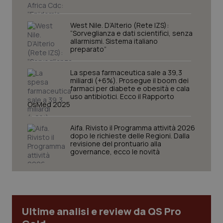
settim
www.quotidianosanita.it
West Nile. D’Alterio (Rete IZS):
“Sorveglianza e dati scientifici, senza
allarmismi. Sistema italiano
preparato”
La spesa farmaceutica sale a 39,3
miliardi (+6%). Prosegue il boom dei
farmaci per diabete e obesità e cala
uso antibiotici. Ecco il Rapporto
OsMed 2025
tracking-sites-ironfish-
www.quotidianosanita.it
4
Aifa. Rivisto il Programma attività 2026
tracking-enable
settim
dopo le richieste delle Regioni. Dalla
2 gior
revisione del prontuario alla
governance, ecco le novità
tracking-sites-ironfish-
www.quotidianosanita.it
4
session-id
settim
2 gior
Ultime analisi e review da QS Pro