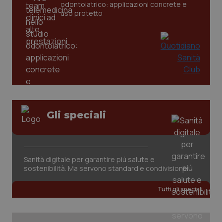
odontoiatrico: applicazioni concrete e
uso protetto
PHPSESSID
Sessio
PHP.net
www.quotidianosanita.it
Gli speciali
Sanità digitale per garantire più salute e
sostenibilità. Ma servono standard e condivisione
Tutti gli speciali
_ga_KM60CM4NPH
.quotidianosanita.it
1 anno