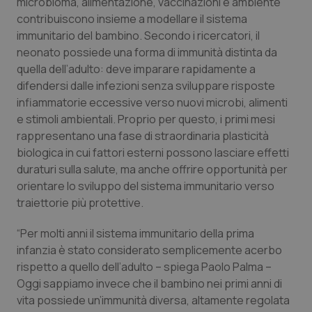
microbioma, alimentazione, vaccinazioni e ambiente
Salute orale & impianti
contribuiscono insieme a modellare il sistema
immunitario del bambino. Secondo i ricercatori, il
Sangue & coagulazione
neonato possiede una forma di immunità distinta da
quella dell’adulto: deve imparare rapidamente a
difendersi dalle infezioni senza sviluppare risposte
Tiroide
infiammatorie eccessive verso nuovi microbi, alimenti
e stimoli ambientali. Proprio per questo, i primi mesi
Tumore al seno
rappresentano una fase di straordinaria plasticità
biologica in cui fattori esterni possono lasciare effetti
Tumore ovarico
duraturi sulla salute, ma anche offrire opportunità per
orientare lo sviluppo del sistema immunitario verso
Tumori del Polmone & Testa Collo
traiettorie più protettive.
Tumori gastrointestinali
“Per molti anni il sistema immunitario della prima
infanzia è stato considerato semplicemente acerbo
rispetto a quello dell’adulto – spiega Paolo Palma –
Ulcera & Reflusso
Oggi sappiamo invece che il bambino nei primi anni di
vita possiede un’immunità diversa, altamente regolata
Vaccini