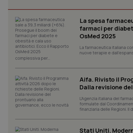
La spesa farmaceut
CookieScriptConse
farmaci per diabete
OsMed 2025
tracking-sites-ironf
La farmaceutica italiana co
tracking-enable
nuove terapie e dall'espan
complessiva per...
tracking-sites-ironf
session-id
Aifa. Rivisto il Pr
_ga
Dalla revisione de
L’Agenzia italiana del farma
formulate dal Coordinamen
finanziaria delle Regioni. Il
PHPSESSID
Stati Uniti. Modern