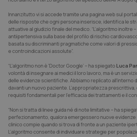
Innanzitutto vi si accede tramite una pagina web sul port
delle risposte che ogni persona inserisce, identifica le st
attuative al giudizio finale del medico. “L’algoritmo inoltre 
antiipertensiva sulla base del profilo di rischio cardiovas
basata su discriminanti pragmatiche come valori di pression
e controindicazioni assolute”.
“L'algoritmo non è 'Doctor Google’ – ha spiegato
Luca Pan
volontà di insegnare ai medici il loro lavoro, ma è un servi
delle evidenze scientifiche. Abbiamo replicato all'interno de
davanti un nuovo paziente. L’appropriatezza prescrittiva, 
requisiti fondamentali per l’efficacia dei trattamenti e il c
“Non si tratta di linee guida né di note limitative – ha spieg
perfezionamento, qualora emergessero nuove evidenze sc
clinico compie quando si trova di fronte a un paziente ipert
L’algoritmo consente di individuare strategie per popolazion