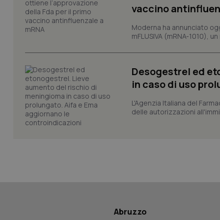
vaccino antinflue
Moderna ha annunciato oggi
mFLUSIVA (mRNA-1010), un nuo
_ga_KM60CM4NPH
Desogestrel ed et
in caso di uso pro
Nome
Nome
VISITOR_INFO1_LIV
L'Agenzia Italiana del Farma
_ga_0VMQEQKQ1N
delle autorizzazioni all'imm
__Secure-YNID
YSC
__Secure-
Abruzzo
ROLLOUT_TOKEN