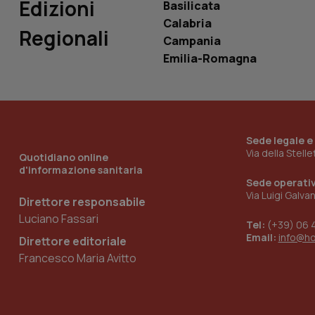
Edizioni
Basilicata
tracking-sites-
Calabria
ironfish-tracking-
Regionali
Campania
named-enable
Emilia-Romagna
Sede legale e
Via della Stell
Quotidiano online
d'informazione sanitaria
Sede operati
Via Luigi Galva
Direttore responsabile
Luciano Fassari
Tel:
(+39) 06 
Email:
info@h
Direttore editoriale
Francesco Maria Avitto