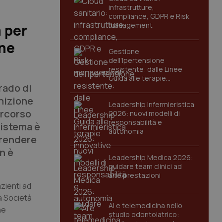
infrastrutture,
compliance, GDPR e Risk
management
a per
one
Gestione
dell'Ipertensione
resistente: dalle Linee
Guida alle terapie
rado di
innovative
inizione
Leadership Infermieristica
ercorso
2026: nuovi modelli di
responsabilità e
sistema è
autonomia
prendere
on è
Leadership Medica 2026:
guidare team clinici ad
alte prestazioni
azienti ad
la Società
AI e telemedicina nello
he
studio odontoiatrico: