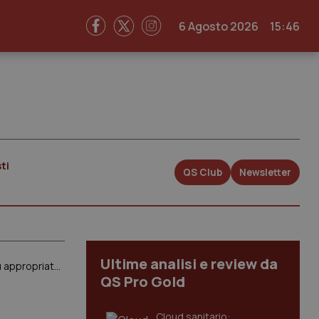
6 Agosto 2026
15:46
ti
QS Club
Newsletter
Ultime analisi e review da
Ipertensione. Ne soffrono 16 mln di italiani. Ecco l’algoritmo Aifa per identificare la strategia terapeutica più appropriata. Ma decisione finale spetta sempre al medico
QS Pro Gold
Cloud sanitario: