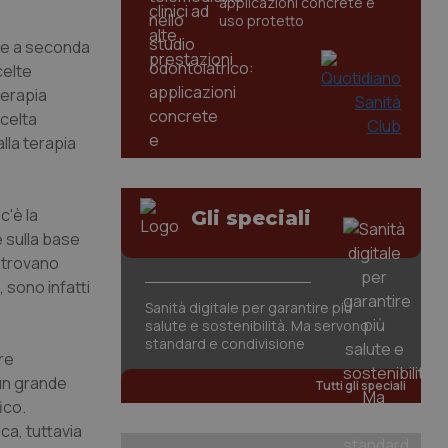
applicazioni concrete e
uso protetto
che a seconda
celte
terapia
scelta
lla terapia
c'è la
Gli speciali
e sulla base
i trovano
 sono infatti
Sanità digitale per garantire più
salute e sostenibilità. Ma servono
standard e condivisione
ore
un grande
Tutti gli speciali
ico.
ca, tuttavia