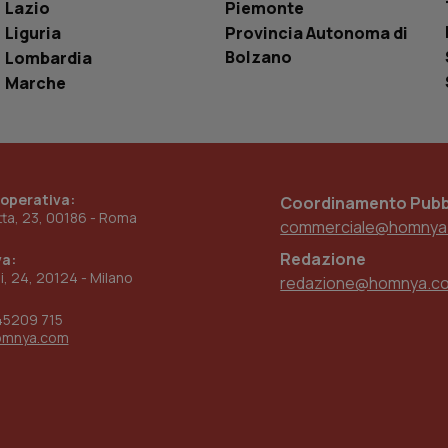
Lazio
Piemonte
www.quotidianosanita.it
4
Questo cookie è impostato dall'applicazion
Liguria
Provincia Autonoma di
settimane
sistema di tracking solo in caso di utenti 
Bolzano
Lombardia
2 giorni
provider WelfareLink.
Marche
 operativa:
Coordinamento Pubbl
etta, 23, 00186 - Roma
commerciale@homnya
Redazione
va:
ni, 24, 20124 - Milano
redazione@homnya.c
45209 715
omnya.com