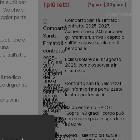
 e utili per
I più letti
[7 giorni]
[30 giorni]
 Ciò che si
aggior parte
Comparto Sanità. Firmato il
contratto 2025-2027.
Aumenti fino a 240 euro per
gli infermieri, arriva il capitolo
 pubbliche e
sull'IA e nuove tutele per il
d una
personale
e dall’altro
Eclissi solare del 12 agosto
2026, come osservarla in
sicurezza
 il medico
Contratto sanità, valorizzati
ico di grande
gli infermieri ma penalizzate
le altre professioni
nsivi, in
Caldo estremo, FADOI:
“Sopra i 40 gradi il corpo può
non riuscire più a disperdere
alenza è in
il calore”
sa di 7,6
Covid. Il silenzio di Fauci e il
o-morbilità