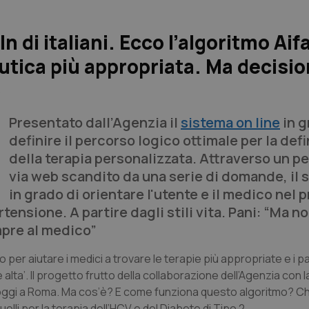
 di italiani. Ecco l’algoritmo Aif
eutica più appropriata. Ma decisi
o
Presentato dall’Agenzia il
sistema on line
in g
definire il percorso logico ottimale per la def
della terapia personalizzata. Attraverso un p
via web scandito da una serie di domande, il 
in grado di orientare l'utente e il medico nel 
rtensione. A partire dagli stili vita. Pani: “Ma n
mpre al medico”
 per aiutare i medici a trovare le terapie più appropriate e i p
 alta’. Il progetto frutto della collaborazione dell’Agenzia con 
to oggi a Roma. Ma cos’è? E come funziona questo algoritmo? C
elli per la terapia dell’HCV e del Diabete di Tipo 2.