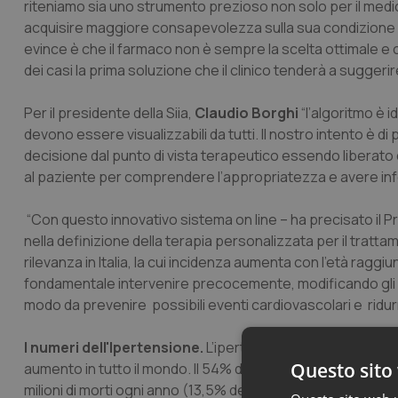
riteniamo sia uno strumento prezioso non solo per il medico
acquisire maggiore consapevolezza sulla sua condizione e p
evince è che il farmaco non è sempre la scelta ottimale e
dei casi la prima soluzione che il clinico tenderà a suggerir
Per il presidente della Siia,
Claudio Borghi
“l’algoritmo è 
devono essere visualizzabili da tutti. Il nostro intento è d
decisione dal punto di vista terapeutico essendo liberato
al paziente per comprendere l’appropriatezza e avere info
“Con questo innovativo sistema on line – ha precisato il Pr
nella definizione della terapia personalizzata per il tratt
rilevanza in Italia, la cui incidenza aumenta con l’età raggiu
fondamentale intervenire precocemente, modificando gli stil
modo da prevenire possibili eventi cardiovascolari e ridurr
I numeri dell'Ipertensione.
L’ipertensione arteriosa colpi
Questo sito 
aumento in tutto il mondo. Il 54% degli ictus e il 47% delle 
milioni di morti ogni anno (13,5% del totale) e di 6,3 milioni