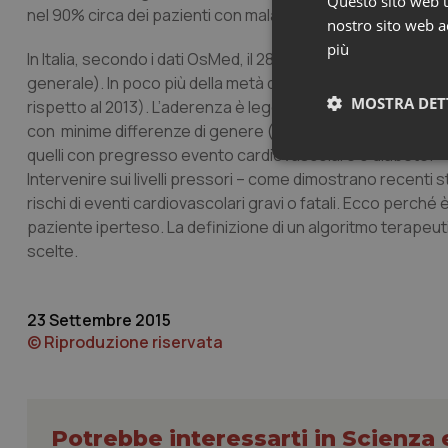
Questo sito web ut
nel 90% circa dei pazienti con malattie cardiovascolari.
nostro sito web ac
più
In Italia, secondo i dati OsMed, il 28,3% della popolazione
generale). In poco più della metà dei pazienti (55,5%) il 
MOSTRA DET
rispetto al 2013). L’aderenza è leggermente superiore al 
con minime differenze di genere (uomini 57,4%; donne 53,9%
quelli con pregresso evento cardiovascolare o diabete.
Neces
Intervenire sui livelli pressori – come dimostrano recenti s
rischi di eventi cardiovascolari gravi o fatali. Ecco perc
paziente iperteso. La definizione di un algoritmo terapeut
scelte.
23 Settembre 2015
© Riproduzione riservata
I cookie necessari con
e l'accesso alle aree 
Nome
VISITOR_PRIVACY_
Potrebbe interessarti in Scienza