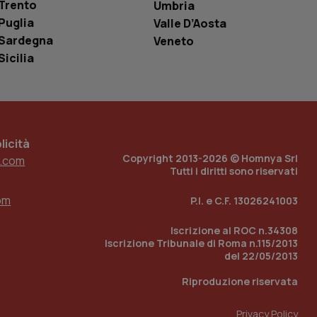
Trento
Umbria
e per abilitare il
Puglia
Valle D’Aosta
loggato con identity
Sardegna
Veneto
Sicilia
icità
Copyright 2013-2026 © Homnya Srl
.com
Tutti i diritti sono riservati
om
P.I. e C.F. 13026241003
Iscrizione al ROC n.34308
Iscrizione Tribunale di Roma n.115/2013
del 22/05/2013
Riproduzione riservata
Privacy Policy