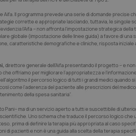
ale Aifa. Il programma prevede una serie di domande precise 
rategie corrette e appropriate lasciando, tuttavia, le singole s
– evidenzia l’Aifa – non affronta l’impostazione strategica della 
colare globale (impostazione delle linee guida) a favore di una 
e, caratteristiche demografiche e cliniche, risposta iniziale a
i,
direttore generale dell'Aifa presentando il progetto – e non 
zio che offriamo per migliorare l’appropriatezza e l’informazion
ll'algoritmo il percorso logico di tutti i grandi medici quando s
così come l’aderenza del paziente alle prescrizioni del medico,
ontenimento della spesa sanitaria”.
ato Pani– ma di un servizio aperto a tutti e suscettibile di ulteri
ientifiche. Uno schema che traduce il percorso logico che 
eso, prima di definire la terapia più appropriata al caso specif
i di pazienti e non è una guida alla scelta della terapia specifi