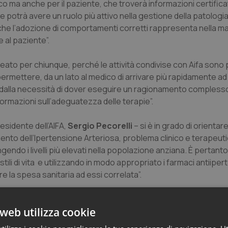
 ma anche per il paziente, che troverà informazioni certificate
otrà avere un ruolo più attivo nella gestione della patologia.
 che l’adozione di comportamenti corretti rappresenta nella m
e al paziente”.
ideato per chiunque, perché le attività condivise con Aifa sono
i permettere, da un lato al medico di arrivare più rapidamente a
 dalla necessità di dover eseguire un ragionamento complesso 
rmazioni sull’adeguatezza delle terapie”.
esidente dell’AIFA,
Sergio Pecorelli
– si è in grado di orientare
amento dell’Ipertensione Arteriosa, problema clinico e terapeut
ngendo i livelli più elevati nella popolazione anziana. È pertanto
i di vita e utilizzando in modo appropriato i farmaci antiiperte
e la spesa sanitaria ad essi correlata”.
sce circa il 40% delle popolazioni industrializzate e la sua prev
web utilizza cookie
malattie coronariche sono attribuibili all’ipertensione, che è cau
 di anni di disabilità (4,4% del totale). È presente inoltre come c