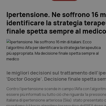
Ipertensione. Ne soffrono 16 mln
identificare la strategia terap
finale spetta sempre al medic
le migliori decisioni sul trattamento dell'ipe
‘Doctor Google’. Decisione finale spetta se
Contro l’ipertensione scende in campo l’Aifa con l’algoritmo
essere più informati su tutto ciò che riguarda ‘la pressione
italiana di ipertensione arteriosa (Siia) stato presenta
ricordiamo è il terzo algoritmo terapeutico dell’AIFA dopo qu