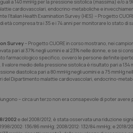
o uguali a 140 mmHg per la pressione sistolica (massima) e/o a
o malattie cardiovascolari, endocrino-metaboliche e invecchiame
ente l’Italian Health Examination Survey (HES) – Progetto CUORE
età compresa tra i 35 e i 74 anni per monitorare lo stato di sa
ation Survey
– Progetto CUORE in corso mostrano, nei campion
vata pari al 37% negli uomini e al 23% nelle donne, e se si con
o farmacologico specifico, ovvero le persone definite ipertes
l valore medio della pressione sistolica è risultato pari a 134
essione diastolica pari a 80 mmHg negli uomini e a 75 mmHg nel
ri del Dipartimento malattie cardiovascolari, endocrino-metab
giungono – circa un terzo non era consapevole di poter avere 
998/2002
e del 2008/2012, è stata osservata una riduzione signif
ni (1998/2002: 136/86 mmHg; 2008/2012: 132/84 mmHg; e 2018/20