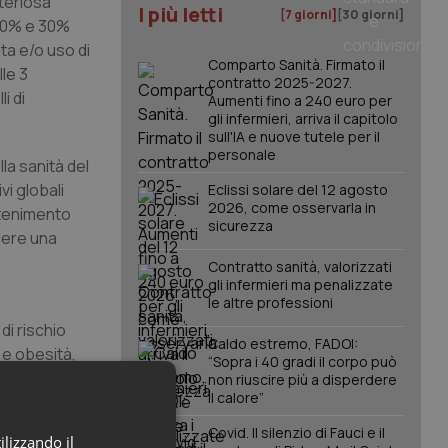
teriosa
I più letti
[7 giorni]
[30 giorni]
 40% e 30%
ta e/o uso di
Comparto Sanità. Firmato il
le 3
contratto 2025-2027.
i di
Aumenti fino a 240 euro per
gli infermieri, arriva il capitolo
sull'IA e nuove tutele per il
personale
la sanità del
i globali
Eclissi solare del 12 agosto
2026, come osservarla in
ntenimento
sicurezza
gere una
Contratto sanità, valorizzati
gli infermieri ma penalizzate
le altre professioni
di rischio
Caldo estremo, FADOI:
 e obesità,
“Sopra i 40 gradi il corpo può
tare può
non riuscire più a disperdere
il calore”
che sono in
Covid. Il silenzio di Fauci e il
ilizzando il