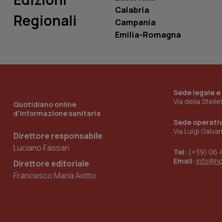
Calabria
tracking-sites-
Regionali
ironfish-tracking-
Campania
named-enable
Emilia-Romagna
Sede legale e
Via della Stell
Quotidiano online
d'informazione sanitaria
Sede operati
Via Luigi Galva
Direttore responsabile
Luciano Fassari
Tel:
(+39) 06 
Email:
info@h
Direttore editoriale
Francesco Maria Avitto