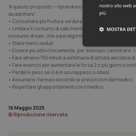
nostro sito web ac
“A questo proposito – riprendono Palmieri e Donfrancesco –
più
da adottare”:
• Consumare più frutta e verdura
• Limitare il consumo di sale mentre si cucina e scegliere c
MOSTRA DET
consumo di sale, che equivalgono a un cucchiaino da thè)
• Stare meno seduti
Neces
• Essere più attivi fisicamente, per esempio camminare, co
• Fare almeno 150 minuti a settimana di attività aerobica di
• Fare esercizi per aumentare la forza 2 o più giorni a set
• Perdere peso se si è in sovrappeso o obesi.
• Assumere i farmaci secondo le prescrizioni del medico
• Rispettare gli appuntamenti con il medico
I cookie necessari con
e l'accesso alle aree 
16 Maggio 2025
© Riproduzione riservata
Nome
VISITOR_PRIVACY_