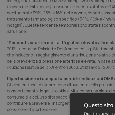
mmHg) che nelle donne (132/82 mmHg, 126/78 mmHg e 122/
elevata (definita come pressione arteriosa sistolica>=
negli uomini e 39%, 25% e 16% nelle donne, rispettivament
trattamento farmacologico specifico (54%, 49% e 44% neg
indagini). Queste tendenze temporali sono state riscontrate
istruzione.
“Per contrastare la mortalità globale dovuta alle malat
2013 – ricordano Palmieri e Donfrancesco – gli Stati membr
che includono il raggiungimento di una riduzione relativa 
della prevalenza di pressione arteriosa elevata, in base a
riduzione relativa del 33% entro il 2030, utilizzando il 2010
L’ipertensione e i comportamenti: le indicazioni OMS sug
Gli elementi che contribuiscono all’aumento della pression
comportamentali legati allo stile di vita, come una dieta di
consumo di alcol, uso di tabacco, inattività fisica e l’espos
contribuire a prevenire l’insorgenza dell’ipertensione arter
Questo sito 
condizione di ipertensione.
Questo sito web ut