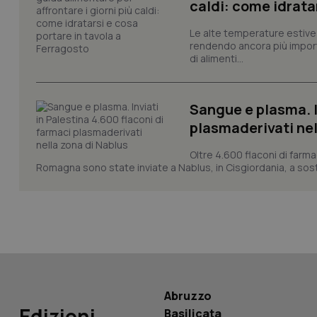
caldi: come idrata
Le alte temperature estive 
rendendo ancora più importa
_ga_KM60CM4NPH
di alimenti...
Sangue e plasma. I
Nome
plasmaderivati nel
Nome
VISITOR_INFO1_LIV
_ga_0VMQEQKQ1N
Oltre 4.600 flaconi di farma
Romagna sono state inviate a Nablus, in Cisgiordania, a sost
__Secure-YNID
YSC
__Secure-
Abruzzo
ROLLOUT_TOKEN
Edizioni
Basilicata