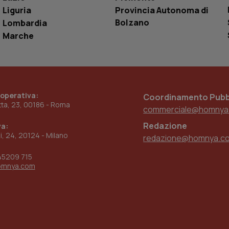
Liguria
Provincia Autonoma di
www.quotidianosanita.it
4
Questo cookie è impostato dall'applicazion
settimane
sistema di tracking solo in caso di utenti 
Bolzano
Lombardia
2 giorni
provider WelfareLink.
Marche
 operativa:
Coordinamento Pubbl
etta, 23, 00186 - Roma
commerciale@homnya
Redazione
va:
ni, 24, 20124 - Milano
redazione@homnya.c
45209 715
omnya.com