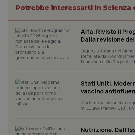
Potrebbe interessarti in Scienza
CookieScriptConse
Aifa. Rivisto il Pr
Dalla revisione de
tracking-sites-ironf
tracking-enable
L’Agenzia italiana del farma
formulate dal Coordinamen
tracking-sites-ironf
finanziaria delle Regioni. Il
session-id
_ga
Stati Uniti. Modern
vaccino antinflue
Moderna ha annunciato oggi
mFLUSIVA (mRNA-1010), un nuo
PHPSESSID
Nutrizione. Dall’Is