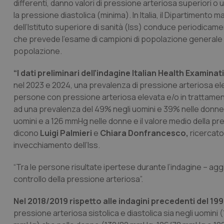
differenti, danno valori di pressione arteriosa superiori 
la pressione diastolica (minima). In Italia, il Dipartiment
dell’Istituto superiore di sanità (Iss) conduce periodicam
che prevede l’esame di campioni di popolazione generale di 
popolazione.
“I dati preliminari dell’indagine Italian Health Examin
nel 2023 e 2024, una prevalenza di pressione arteriosa ele
persone con pressione arteriosa elevata e/o in trattament
ad una prevalenza del 49% negli uomini e 39% nelle donne. I
uomini e a 126 mmHg nelle donne e il valore medio della pr
dicono
Luigi Palmieri
e
Chiara Donfrancesco,
ricercato
invecchiamento dell’Iss.
“Tra le persone risultate ipertese durante l’indagine – ag
controllo della pressione arteriosa”.
Nel 2018/2019 rispetto alle indagini precedenti del 1
pressione arteriosa sistolica e diastolica sia negli uomi