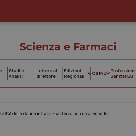
Scienza e Farmaci
e
Studi e
Lettere al
Edizioni
Professionis
QS Pro
Analisi
direttore
Regionali
Sanitari.AI
l 39% delle donne in Italia. E un terzo non sa di esserlo