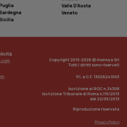
Puglia
Valle D’Aosta
e per abilitare il
loggato con identity
Sardegna
Veneto
Sicilia
icità
Copyright 2013-2026 © Homnya Srl
.com
Tutti i diritti sono riservati
om
P.I. e C.F. 13026241003
Iscrizione al ROC n.34308
Iscrizione Tribunale di Roma n.115/2013
del 22/05/2013
Riproduzione riservata
Privacy Policy