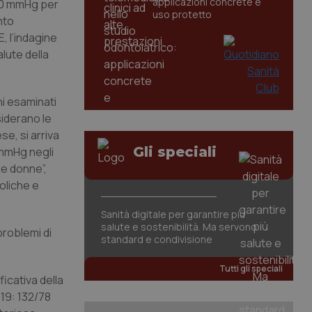
applicazioni concrete e
 90 mmHg per
uso protetto
nto
, l’indagine
lute della
i esaminati
siderano le
e, si arriva
Gli speciali
 mmHg negli
le donne”,
oliche e
Sanità digitale per garantire più
salute e sostenibilità. Ma servono
problemi di
standard e condivisione
Tutti gli speciali
icativa della
19: 132/78