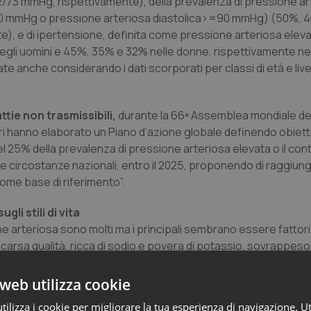
73 mmHg, rispettivamente), della prevalenza di pressione ar
140 mmHg o pressione arteriosa diastolica>=90 mmHg) (50%,
e), e di ipertensione, definita come pressione arteriosa eleva
li uomini e 45%, 35% e 32% nelle donne, rispettivamente nel
 anche considerando i dati scorporati per classi di età e livell
tie non trasmissibili,
durante la 66ª Assemblea mondiale del
i hanno elaborato un Piano d’azione globale definendo obiettiv
del 25% della prevalenza di pressione arteriosa elevata o il co
lle circostanze nazionali, entro il 2025, proponendo di raggiun
 come base di riferimento”.
li stili di vita
e arteriosa sono molti ma i principali sembrano essere fattori 
 scarsa qualità, ricca di sodio e povera di potassio, sovrappeso
izione a stress persistente. L’adozione di uno stile di vita salu
iosa e a gestire i livelli di pressione arteriosa nelle persone 
web utilizza cookie
ilizza i cookie per migliorare la tua esperienza di navigazione. Ut