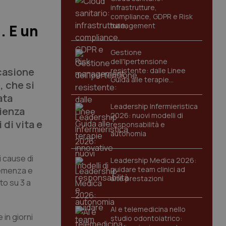
infrastrutture,
compliance, GDPR e Risk
management
. E un
Gestione
dell'Ipertensione
ccasione
resistente: dalle Linee
Guida alle terapie
, che si
innovative
ata
Leadership Infermieristica
cienza
2026: nuovi modelli di
 di vita e
responsabilità e
autonomia
i cause di
Leadership Medica 2026:
guidare team clinici ad
 demenza e
alte prestazioni
to su 3 a
AI e telemedicina nello
in giorni
studio odontoiatrico: