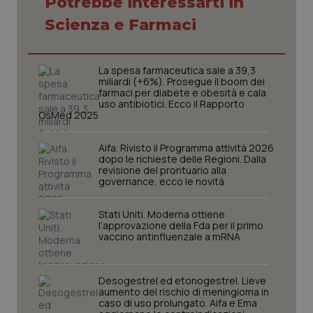
Potrebbe interessarti in
Scienza e Farmaci
_ga_KM60CM4NPH
.quotidianosanita.it
1 anno
mes
La spesa farmaceutica sale a 39,3
miliardi (+6%). Prosegue il boom dei
farmaci per diabete e obesità e cala
uso antibiotici. Ecco il Rapporto
OsMed 2025
Aifa. Rivisto il Programma attività 2026
dopo le richieste delle Regioni. Dalla
revisione del prontuario alla
governance, ecco le novità
Fornitore
/
Nome
Scadenza
Descrizion
Dominio
Nome
Fornitore
/
Dominio
Scadenza
Des
Stati Uniti. Moderna ottiene
_ga_0VMQEQKQ1N
.quotidianosanita.it
1 anno 1
Questo
l’approvazione della Fda per il primo
mese
cookie
VISITOR_INFO1_LIVE
5 mesi 4
Que
Google LLC
vaccino antinfluenzale a mRNA
viene
settimane
imp
.youtube.com
utilizzato
You
da Google
ten
Analytics
pre
per
del
Desogestrel ed etonogestrel. Lieve
mantener
vid
aumento del rischio di meningioma in
lo stato
inco
caso di uso prolungato. Aifa e Ema
della
può