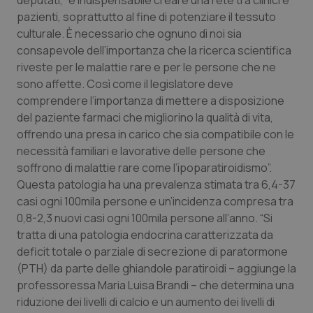
deputati, “è indispensabile creare una rete tra clinici e
Salute orale & impianti
pazienti, soprattutto al fine di potenziare il tessuto
culturale. È necessario che ognuno di noi sia
consapevole dell’importanza che la ricerca scientifica
Sangue & coagulazione
riveste per le malattie rare e per le persone che ne
sono affette. Così come il legislatore deve
Tiroide
comprendere l’importanza di mettere a disposizione
del paziente farmaci che migliorino la qualità di vita,
Tumore al seno
offrendo una presa in carico che sia compatibile con le
necessità familiari e lavorative delle persone che
Tumore ovarico
soffrono di malattie rare come l’ipoparatiroidismo”.
Questa patologia ha una prevalenza stimata tra 6,4-37
Tumori del Polmone & Testa Collo
casi ogni 100mila persone e un’incidenza compresa tra
0,8-2,3 nuovi casi ogni 100mila persone all’anno. “Si
Tumori gastrointestinali
tratta di una patologia endocrina caratterizzata da
deficit totale o parziale di secrezione di paratormone
(PTH) da parte delle ghiandole paratiroidi – aggiunge la
Ulcera & Reflusso
professoressa Maria Luisa Brandi – che determina una
riduzione dei livelli di calcio e un aumento dei livelli di
Vaccini