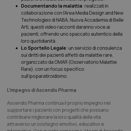
Documentando la malattia
: realizzati in
collaborazione con l’Area Media Design and New
Technologies di NABA, Nuova Accademia di Belle
CookieScriptConsent
5 mesi
CookieScript
settim
www.quotidianosanita.it
Arti, questi video racconti daranno voce ai
pazienti, offrendo uno spaccato autentico della
loro quotidianità.
Lo Sportello Legale
: un servizio di consulenza
sui diritti dei pazienti affetti da malattie rare,
organizzato da OMAR (Osservatorio Malattie
Rare), con un focus specifico
sull’ipoparatiroidismo.
L’impegno di Ascendis Pharma
tracking-sites-ironfish-
www.quotidianosanita.it
4
tracking-enable
settim
Ascendis Pharma continua il proprio impegno nel
2 gior
supportare i pazienti con progetti che possano
contribuire migliorare la loro qualità della vita
attraverso un sostegno emotivo, educativo e
tracking-sites-ironfish-
www.quotidianosanita.it
4