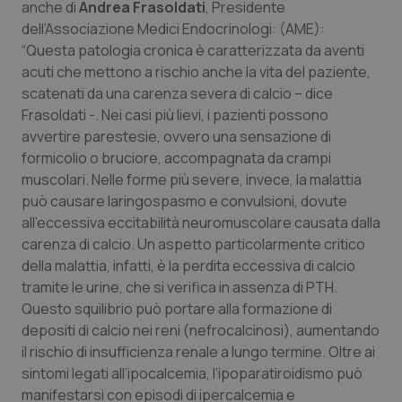
anche di
Andrea Frasoldati
, Presidente
dell’Associazione Medici Endocrinologi: (AME):
“Questa patologia cronica è caratterizzata da aventi
acuti che mettono a rischio anche la vita del paziente,
scatenati da una carenza severa di calcio – dice
Frasoldati -. Nei casi più lievi, i pazienti possono
avvertire parestesie, ovvero una sensazione di
formicolio o bruciore, accompagnata da crampi
muscolari. Nelle forme più severe, invece, la malattia
può causare laringospasmo e convulsioni, dovute
all’eccessiva eccitabilità neuromuscolare causata dalla
carenza di calcio. Un aspetto particolarmente critico
della malattia, infatti, è la perdita eccessiva di calcio
tramite le urine, che si verifica in assenza di PTH.
Questo squilibrio può portare alla formazione di
depositi di calcio nei reni (nefrocalcinosi), aumentando
il rischio di insufficienza renale a lungo termine. Oltre ai
sintomi legati all’ipocalcemia, l’ipoparatiroidismo può
manifestarsi con episodi di ipercalcemia e