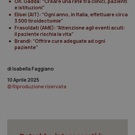
On. Gadda: “Creare una rete tra clinici, pazienti
e istituzioni”
Elisei (AIT): “Ogni anno, in Italia, effettuare circa
3.500 tiroidectomie”
Frasoldati (AME): “Attenzione agli eventi acuti:
il paziente rischia la vita”
Brandi: “Offrire cure adeguate ad ogni
paziente”
PHPSESSID
Sessio
PHP.net
www.quotidianosanita.it
Isabella Faggiano
10 Aprile 2025
© Riproduzione riservata