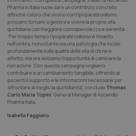
informativo. Con questa campagna, il team di Ascendis
session-id
settim
2 gior
Pharma in Italia vuole dare un contributo concreto
affinché coloro che vivono con l’ipoparatiroidismo
possano tornare a gestire e vivere la propria vita
quotidiana con maggiore consapevolezza e serenità.
_ga
1 anno
Google LLC
mes
.quotidianosanita.it
“Per troppo tempo l’ipoparatiroidismo è rimasto
nell’ombra, nonostante sia una patologia che incide
profondamente sulla qualità della vita di chi ne è
affetto, ma ora abbiamo l’opportunità di cambiare la
narrazione. Con questa campagna vogliamo
contribuire a un cambiamento tangibile, offrendo ai
pazienti il supporto e le informazioni necessarie per
affrontare al meglio la quotidianità”, conclude
Thomas
Carlo Maria Topini
, General Manager di Ascendis
Pharma Italia.
Isabella Faggiano