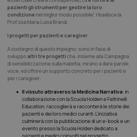
essenziale creare consapevolezza
e fornire ai
pazienti gli strumenti per gestire la loro
Necessari
Statistici
Marketing
condizione
nel miglior modo possibile”, ribadisce la
Prof.ssa Maria Luisa Brandi.
I cookie necessari contribuiscono a rendere fruibile il
sito web abilitandone funzionalità di base quali la
navigazione sulle pagine e l'accesso alle aree
I progetti per pazienti e caregiver
protette del sito. Il sito web non è in grado di
funzionare correttamente senza questi cookie.
A sostegno di questo impegno, sono in fase di
Nome
Fornitore
/
Dominio
Scaden
sviluppo
altri tre progetti
che, insieme alla Campagna
VISITOR_PRIVACY_METADATA
5 mesi
YouTube
di sensibilizzazione sulla malattia, mirano a dare parole,
settim
.youtube.com
voce, ed offrire un supporto concreto per i pazienti e
per i caregiver:
Il vissuto attraverso la Medicina Narrativa
: in
collaborazione con la Scuola Holden e Feltrinelli
Education, raccoglierà e racconterà le storie dei
pazienti e dei loro medici curanti. L’iniziativa
culminerà con la pubblicazione di un e-book e un
evento presso la Scuola Holden dedicato a
pazienti e medici coinvolti nel progetto.