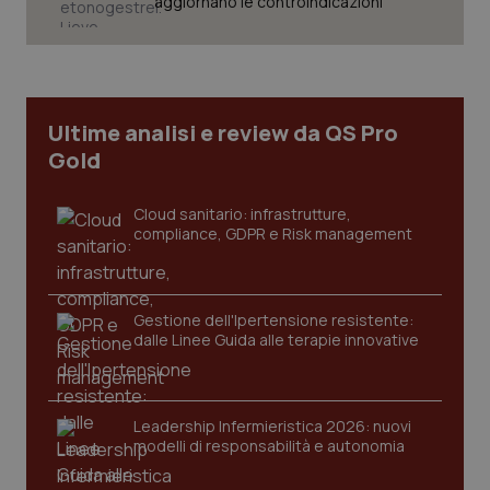
aggiornano le controindicazioni
sessione.
det
vis
web
uti
nuo
ver
dell
You
Ultime analisi e review da QS Pro
__Secure-YNID
.youtube.com
5 mesi 4
Que
Gold
settimane
imp
You
ten
pre
Cloud sanitario: infrastrutture,
del
compliance, GDPR e Risk management
vid
inco
può
det
vis
web
Gestione dell'Ipertensione resistente:
uti
dalle Linee Guida alle terapie innovative
nuo
ver
dell
You
YSC
Sessione
Que
Google LLC
Leadership Infermieristica 2026: nuovi
imp
.youtube.com
modelli di responsabilità e autonomia
You
ten
vis