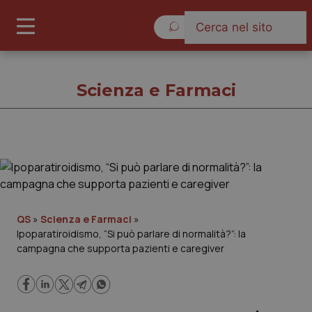
Giovedì 6 Agosto 2026
Scienza e Farmaci
Scienza e Farmaci
Cronache
QS
»
Scienza e Farmaci
»
Ipoparatiroidismo, “Si può parlare di normalità?”: la
Governo e Parlamento
campagna che supporta pazienti e caregiver
Regioni e Asl
Lavoro e Professioni