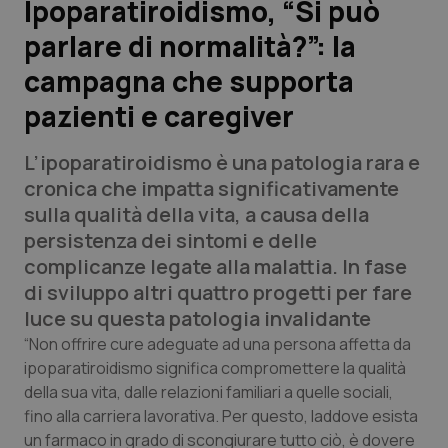
Ipoparatiroidismo, “Si può
parlare di normalità?”: la
Scienza e Farmaci
campagna che supporta
Studi e Analisi
pazienti e caregiver
Lettere al direttore
L’ipoparatiroidismo è una patologia rara e
cronica che impatta significativamente
Edizioni Regionali
sulla qualità della vita, a causa della
persistenza dei sintomi e delle
QS Pro
complicanze legate alla malattia. In fase
di sviluppo altri quattro progetti per fare
Professionisti Sanitari.AI
luce su questa patologia invalidante
“Non offrire cure adeguate ad una persona affetta da
Abruzzo
QS Pro Gold
ipoparatiroidismo significa compromettere la qualità
della sua vita, dalle relazioni familiari a quelle sociali,
QS Club
Newsletter
Basilicata
Artrite & artrosi
fino alla carriera lavorativa. Per questo, laddove esista
un farmaco in grado di scongiurare tutto ciò, è dovere