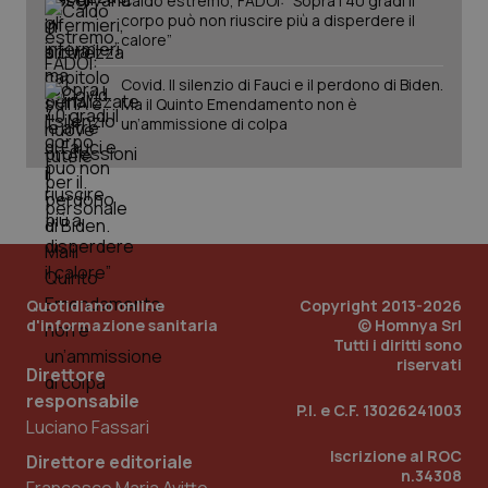
Caldo estremo, FADOI: “Sopra i 40 gradi il
corpo può non riuscire più a disperdere il
calore”
Covid. Il silenzio di Fauci e il perdono di Biden.
Ma il Quinto Emendamento non è
un’ammissione di colpa
Quotidiano online
Copyright 2013-2026
d'informazione sanitaria
© Homnya Srl
Tutti i diritti sono
riservati
Direttore
responsabile
P.I. e C.F. 13026241003
Luciano Fassari
Iscrizione al ROC
Direttore editoriale
n.34308