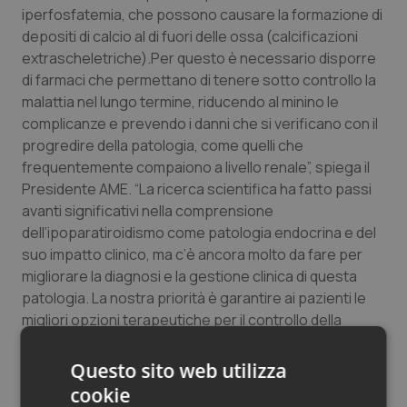
iperfosfatemia, che possono causare la formazione di
depositi di calcio al di fuori delle ossa (calcificazioni
extrascheletriche).Per questo è necessario disporre
di farmaci che permettano di tenere sotto controllo la
malattia nel lungo termine, riducendo al minino le
complicanze e prevendo i danni che si verificano con il
progredire della patologia, come quelli che
frequentemente compaiono a livello renale”, spiega il
Presidente AME. “La ricerca scientifica ha fatto passi
avanti significativi nella comprensione
dell’ipoparatiroidismo come patologia endocrina e del
suo impatto clinico, ma c’è ancora molto da fare per
migliorare la diagnosi e la gestione clinica di questa
patologia. La nostra priorità è garantire ai pazienti le
migliori opzioni terapeutiche per il controllo della
malattia e le sue complicanze a lungo termine”,
aggiunge il Prof.
Gianluca Aimaretti
, Presidente SIE, la
Questo sito web utilizza
Società Italiana di Endocrinologia.
cookie