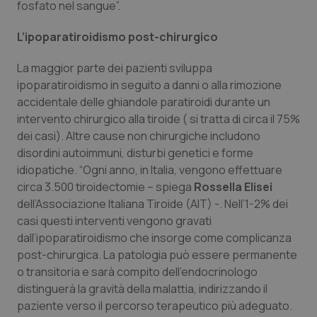
fosfato nel sangue”.
L’ipoparatiroidismo post-chirurgico
La maggior parte dei pazienti sviluppa
ipoparatiroidismo in seguito a danni o alla rimozione
accidentale delle ghiandole paratiroidi durante un
intervento chirurgico alla tiroide ( si tratta di circa il 75%
dei casi). Altre cause non chirurgiche includono
disordini autoimmuni, disturbi genetici e forme
idiopatiche. “Ogni anno, in Italia, vengono effettuare
circa 3.500 tiroidectomie – spiega
Rossella Elisei
dell’Associazione Italiana Tiroide (AIT) -. Nell’1-2% dei
casi questi interventi vengono gravati
dall’ipoparatiroidismo che insorge come complicanza
post-chirurgica. La patologia può essere permanente
o transitoria e sarà compito dell’endocrinologo
distinguerà la gravità della malattia, indirizzando il
paziente verso il percorso terapeutico più adeguato.