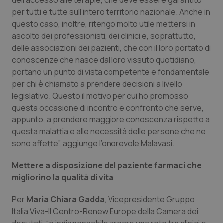
dell’accesso alle terapie, che deve essere garantito
Valle D’Aosta
Oncodermatologia
per tutti e tutte sull’intero territorio nazionale. Anche in
questo caso, inoltre, ritengo molto utile mettersi in
Veneto
Oncoematologia
ascolto dei professionisti, dei clinici e, soprattutto,
delle associazioni dei pazienti, che con il loro portato di
Oncologia & Nutrizione
conoscenze che nasce dal loro vissuto quotidiano,
portano un punto di vista competente e fondamentale
Psoriasi & pelle
per chi è chiamato a prendere decisioni a livello
legislativo. Questo il motivo per cui ho promosso
Quotidiano Cardiologia
questa occasione di incontro e confronto che serve,
appunto, a prendere maggiore conoscenza rispetto a
Quotidiano Chirurgia
questa malattia e alle necessità delle persone che ne
sono affette”, aggiunge l’onorevole Malavasi.
Quotidiano Oncologia
Mettere a disposizione del paziente farmaci che
migliorino la qualità di vita
Quotidiano Pediatria
Per
Maria Chiara Gadda
, Vicepresidente Gruppo
Rene & patologie urogenitali
Italia Viva-Il Centro-Renew Europe della Camera dei