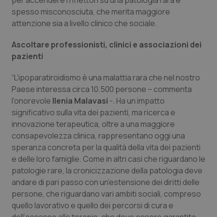
per accendere i riflettori su una patologia rara e
spesso misconosciuta, che merita maggiore
Piemonte
HIV
attenzione sia a livello clinico che sociale.
Provincia Autonoma di Bolzano
Infezioni & Febbre
Ascoltare professionisti, clinici e associazioni dei
pazienti
Provincia Autonoma di Trento
Ipertensione & Scompenso
“L’ipoparatiroidismo è una malattia rara che nel nostro
Paese interessa circa 10.500 persone – commenta
Puglia
Malattie rare
l’onorevole
Ilenia Malavasi
-. Ha un impatto
significativo sulla vita dei pazienti, ma ricerca e
Sardegna
Malattia di Crohn & Rettocolite Ulcerosa
innovazione terapeutica, oltre a una maggiore
consapevolezza clinica, rappresentano oggi una
Sicilia
Neuroscienze & patologie neurodegenerative
speranza concreta per la qualità della vita dei pazienti
e delle loro famiglie. Come in altri casi che riguardano le
Toscana
Obesità
patologie rare, la cronicizzazione della patologia deve
andare di pari passo con un’estensione dei diritti delle
Umbria
Oftalmologia
persone, che riguardano vari ambiti sociali, compreso
quello lavorativo e quello dei percorsi di cura e