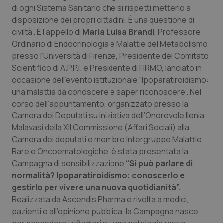
Calabria
Asma & BPCO
di ogni Sistema Sanitario che si rispetti metterlo a
disposizione dei propri cittadini. È una questione di
civiltà”. È l’appello di
Maria Luisa Brandi
, Professore
Campania
Car-T
Ordinario di Endocrinologia e Malattie del Metabolismo
presso l’Università di Firenze, Presidente del Comitato
Emilia-Romagna
Colesterolo & coronaropatie
Scientifico di A.P.P.I. e Presidente di FIRMO, lanciato in
occasione dell’evento istituzionale “Ipoparatiroidismo:
Friuli Venezia Giulia
Dermatite Atopica
una malattia da conoscere e saper riconoscere”. Nel
corso dell’appuntamento, organizzato presso la
Lazio
Diabete & glucometri
Camera dei Deputati su iniziativa dell’Onorevole Ilenia
Malavasi della XII Commissione (Affari Sociali) alla
Liguria
Disturbi dell’umore
Camera dei deputati e membro Intergruppo Malattie
Rare e Oncoematologiche, è stata presentata la
Lombardia
Dolore
Campagna di sensibilizzazione
“Si può parlare di
normalità? Ipoparatiroidismo: conoscerlo e
gestirlo per vivere una nuova quotidianità”.
Marche
Donna & Salute
Realizzata da Ascendis Pharma e rivolta a medici,
pazienti e all’opinione pubblica, la Campagna nasce
Molise
Epatiti