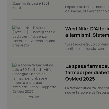
L’epidemia di Ebola nella R
del Paese, sta avanzando pi
I cookie necessari con
e l'accesso alle aree 
Nome
West Nile. D’Alteri
VISITOR_PRIVACY_
allarmismi. Sistem
“La stagione 2026 conferma
territorio nazionale, con un
CookieScriptConse
La spesa farmaceut
farmaci per diabete
tracking-sites-ironf
OsMed 2025
tracking-enable
La farmaceutica italiana co
tracking-sites-ironf
nuove terapie e dall'espan
session-id
complessiva per...
_ga