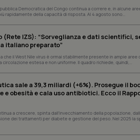
Necessari
Statistici
Marketing
epubblica Democratica del Congo continua a correre e, in alcune aree
ù rapidamente della capacità di risposta. Al 4 agosto sono...
tribuiscono a rendere fruibile il sito web abilitandone funzionalità di base quali la nav
protette del sito. Il sito web non è in grado di funzionare correttamente senza questi coo
Fornitore
/
Dominio
Scadenza
Descrizione
o (Rete IZS): “Sorveglianza e dati scientifici, 
METADATA
5 mesi 4
Questo cookie viene utilizzato p
YouTube
a italiano preparato”
settimane
scelte di consenso e privacy dell'
.youtube.com
interazione con il sito. Registra i
del visitatore riguardo a varie pol
 che il West Nile virus è ormai stabilmente presente in ampie aree 
impostazioni sulla privacy, garan
preferenze siano onorate nelle se
a circolazione estesa e non uniforme. Il quadro richiede, quindi,...
nt
5 mesi 3
Questo cookie viene utilizzato da
CookieScript
settimane
Script.com per ricordare le pref
www.quotidianosanita.it
sui cookie dei visitatori. È neces
ica sale a 39,3 miliardi (+6%). Prosegue il bo
dei cookie di Cookie-Script.com 
correttamente.
 e obesità e cala uso antibiotici. Ecco il Rapp
ish-
www.quotidianosanita.it
4
Questo cookie è impostato dall'a
settimane
abilitare il sistema di tracking a
2 giorni
ntinua a crescere, spinta dall'invecchiamento della popolazione, dall'
ish-
www.quotidianosanita.it
4
Questo cookie è impostato dall'a
sione dei trattamenti per diabete e gestione del peso. Nel 2025 la 
settimane
assegnare un identificatore generi
2 giorni
1 anno 1
Questo nome di cookie è associa
Google LLC
mese
Universal Analytics, che è un a
.quotidianosanita.it