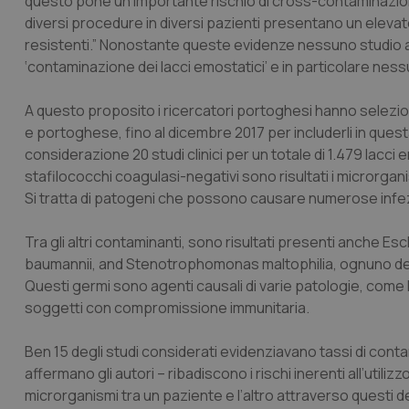
questo pone un importante rischio di cross-contaminazion
diversi procedure in diversi pazienti presentano un eleva
resistenti.” Nonostante queste evidenze nessuno studio a
‘contaminazione dei lacci emostatici’ e in particolare nessu
A questo proposito i ricercatori portoghesi hanno selezionat
e portoghese, fino al dicembre 2017 per includerli in quest
considerazione 20 studi clinici per un totale di 1.479 lacci 
stafilococchi coagulasi-negativi sono risultati i microrgani
Si tratta di patogeni che possono causare numerose infezio
Tra gli altri contaminanti, sono risultati presenti anche
Esch
baumannii
, and
Stenotrophomonas maltophilia
, ognuno de
Questi germi sono agenti causali di varie patologie, come
soggetti con compromissione immunitaria.
Ben 15 degli studi considerati evidenziavano tassi di contami
affermano gli autori – ribadiscono i rischi inerenti all’util
microrganismi tra un paziente e l’altro attraverso questi
d