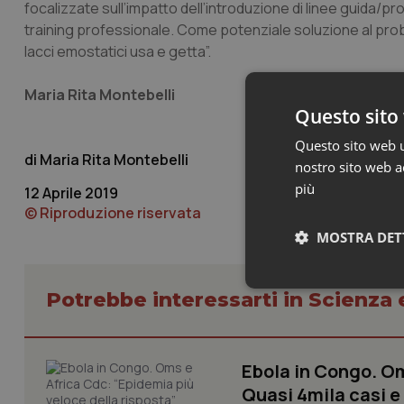
focalizzate sull’impatto dell’introduzione di linee guida/pr
training
professionale. Come potenziale soluzione al prob
lacci emostatici usa e getta”.
Maria Rita Montebelli
Questo sito 
Questo sito web ut
Maria Rita Montebelli
nostro sito web ac
più
12 Aprile 2019
© Riproduzione riservata
MOSTRA DET
Neces
Potrebbe interessarti in Scienza
Ebola in Congo. Om
Quasi 4mila casi e