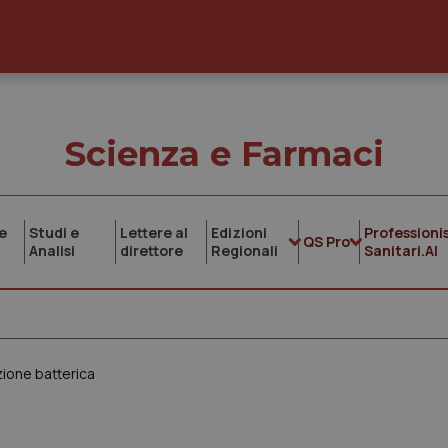
Scienza e Farmaci
e
Studi e
Lettere al
Edizioni
Professionis
QS Pro
Analisi
direttore
Regionali
Sanitari.AI
zione batterica