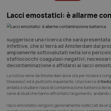
Lacci emostatici: è allarme co
suggerisce una ricerca che sarà presentata 
infettive, che si terrà ad Amsterdam dal pros
ampiamente sottovalutati nella loro pericolos
stafilococchi coagulasi-negativi; necessar
decontaminazione o affidarsi ai lacci emosta
La notizia viene da Amsterdam dove sta per iniziare il co
Diseases
) ed è piuttosto inquietante. Una ricerca di
Nadi
andata a studiare i tassi di contaminazione batterica dei lac
serie di studi che hanno affrontato l’argomento, andando a
I lacci emostatici vengono generalmente riutilizzati da un p