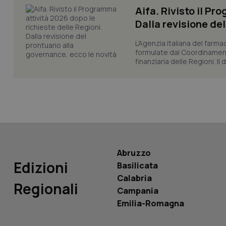
Aifa. Rivisto il Pr
Dalla revisione de
L’Agenzia italiana del farma
formulate dal Coordinamen
PHPSESSID
finanziaria delle Regioni. Il
_ga_KM60CM4NPH
Abruzzo
Edizioni
Basilicata
Nome
Nome
Calabria
Regionali
VISITOR_INFO1_LIV
Campania
_ga_0VMQEQKQ1N
Emilia-Romagna