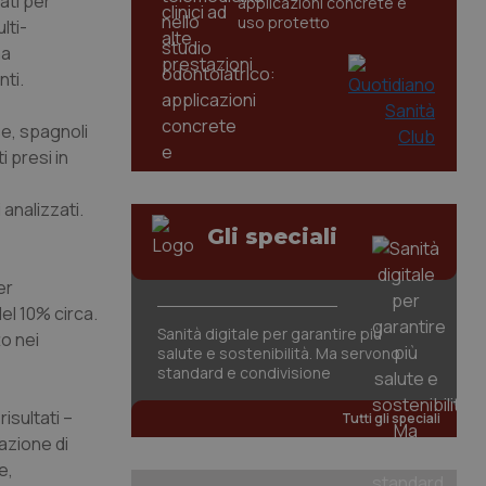
ati per
applicazioni concrete e
uso protetto
lti-
ma
nti.
se, spagnoli
 presi in
analizzati.
Gli speciali
er
el 10% circa.
Sanità digitale per garantire più
o nei
salute e sostenibilità. Ma servono
standard e condivisione
isultati –
Tutti gli speciali
nazione di
e,