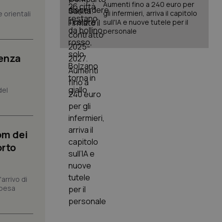
Aumenti fino a 240 euro per
gli infermieri, arriva il capitolo
 orientali
sull'IA e nuove tutele per il
igazione sulle pagine
personale
kie.
senza
er memorizzare le
utente per la loro
 dati sul consenso
itiche e
del
tendo che le loro
ssioni future.
l servizio Cookie-
erenze di consenso
sario che il banner
om dei
funzioni
orto
pplicazione per
nonimo.
arrivo di
pplicazione per
spesa
co al visitatore.
to a Google
ggiornamento