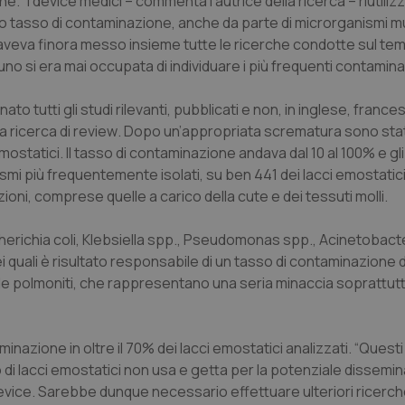
e. “I
device
medici – commenta l’autrice della ricerca – riutilizz
to tasso di contaminazione, anche da parte di microrganismi mu
veva finora messo insieme tutte le ricerche condotte sul te
no si era mai occupata di individuare i più frequenti contamina
o tutti gli studi rilevanti, pubblicati e non, in inglese, france
a ricerca di
review
. Dopo un’appropriata scrematura sono stati
emostatici. Il tasso di contaminazione andava dal 10 al 100% e gli
smi più frequentemente isolati, su ben 441 dei lacci emostatici 
ni, comprese quelle a carico della cute e dei tessuti molli.
erichia coli
,
Klebsiella
spp.,
Pseudomonas
spp.,
Acinetobact
i quali è risultato responsabile di un tasso di contaminazione d
 le polmoniti, che rappresentano una seria minaccia soprattutt
nazione in oltre il 70% dei lacci emostatici analizzati. “Questi r
izzo di lacci emostatici non usa e getta per la potenziale dissemi
evice
. Sarebbe dunque necessario effettuare ulteriori ricerch