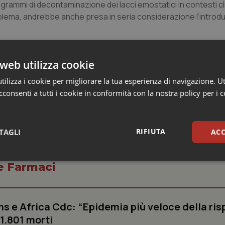
ogrammi di decontaminazione dei lacci emostatici in contesti clin
lema, andrebbe anche presa in seria considerazione l’introdu
web utilizza cookie
ilizza i cookie per migliorare la tua esperienza di navigazione. Ut
consenti a tutti i cookie in conformità con la nostra policy per i 
RIFIUTA
TAGLI
ACC
sari
Statistici
Mar
 e Farmaci
s e Africa Cdc: “Epidemia più veloce della ris
 1.801 morti