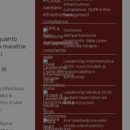
infrastrutture,
compliance, GDPR e Risk
management
Gestione
dell'Ipertensione
quanto
resistente: dalle Linee
e malattie
Guida alle terapie
innovative
i
Leadership Infermieristica
2026: nuovi modelli di
 di
responsabilità e
autonomia
 Infectious
Leadership Medica 2026:
llo) è
guidare team clinici ad
ori, in una
alte prestazioni
.
AI e telemedicina nello
tipo e
studio odontoiatrico: