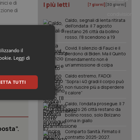
ici e di
I più letti
[7 giorni]
[30 giorni]
zione di
Caldo, segnali di lenta ritirata
dell'ondata: il 7 agosto
restano 26 città da bollino
rosso, l'8 scendono a 19
Covid. Il silenzio di Fauci e il
ilizzando il
perdono di Biden. Ma il Quinto
cookie.
Leggi di
Emendamento non è
un’ammissione di colpa
Caldo estremo, FADOI:
“Sopra i 40 gradi il corpo può
ETTA TUTTI
non riuscire più a disperdere
il calore”
keting
Caldo, l’ondata prosegue. Il 7
agosto 26 città restano da
bollino rosso, solo Bolzano
torna in giallo
posta”.
Comparto Sanità. Firmato il
contratto 2025-2027.