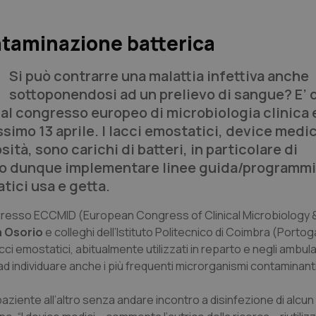
ntaminazione batterica
Si può contrarre una malattia infettiva anche
sottoponendosi ad un prelievo di sangue? E’ 
al congresso europeo di microbiologia clinica 
simo 13 aprile. I lacci emostatici, device medic
ità, sono carichi di batteri, in particolare di
io dunque implementare linee guida/programmi
tici usa e getta.
ngresso ECCMID (
European Congress of Clinical Microbiology &
a Osorio
e colleghi dell’Istituto Politecnico di Coimbra (Portoga
ci emostatici, abitualmente utilizzati in reparto e negli ambulat
d individuare anche i più frequenti microrganismi contaminanti
aziente all’altro senza andare incontro a disinfezione di alcun 