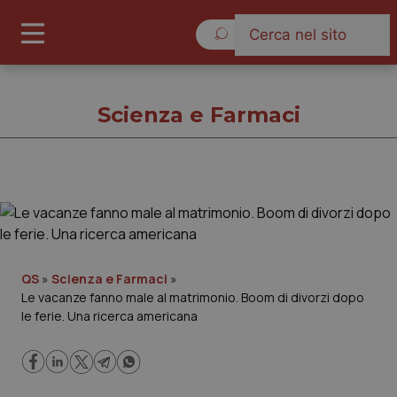
Sabato 8 Agosto 2026
Scienza e Farmaci
Scienza e Farmaci
Cronache
QS
»
Scienza e Farmaci
»
Le vacanze fanno male al matrimonio. Boom di divorzi dopo
Governo e Parlamento
le ferie. Una ricerca americana
Regioni e Asl
Lavoro e Professioni