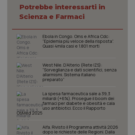
Potrebbe interessarti in
Scienza e Farmaci
Ebola in Congo. Oms e Africa Cdc:
“Epidemia più veloce della risposta”.
Quasi 4mila casi e 1.801 morti
West Nile. D’Alterio (Rete IZS):
“Sorveglianza e dati scientifici, senza
allarmismi. Sistema italiano
preparato”
CookieScriptConsent
5 mesi
CookieScript
La spesa farmaceutica sale a 39,3
settim
www.quotidianosanita.it
miliardi (+6%). Prosegue il boom dei
farmaci per diabete e obesità e cala
uso antibiotici. Ecco il Rapporto
OsMed 2025
Aifa. Rivisto il Programma attività 2026
dopo le richieste delle Regioni. Dalla