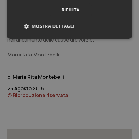
sono stati tra gli Stati più colpiti dalla crisi del mercato
immobiliare, mentre l’Ohio ha presentato in media i
RIFIUTA
tassi di disoccupazione più elevati. Nonostante tutte
queste importanti differenze, anche in questi Stati è
MOSTRA DETTAGLI
stato riscontrato lo stesso pattern annuale
nell’andamento delle cause di divorzio.
Necessari
Statistici
Marketing
Maria Rita Montebelli
Maria Rita Montebelli
Necessari
Statistici
Marketing
25 Agosto 2016
© Riproduzione riservata
I cookie necessari contribuiscono a rendere fruibile il
sito web abilitandone funzionalità di base quali la
navigazione sulle pagine e l'accesso alle aree
protette del sito. Il sito web non è in grado di
funzionare correttamente senza questi cookie.
Nome
Fornitore
/
Dominio
Scaden
VISITOR_PRIVACY_METADATA
5 mesi
YouTube
settim
.youtube.com