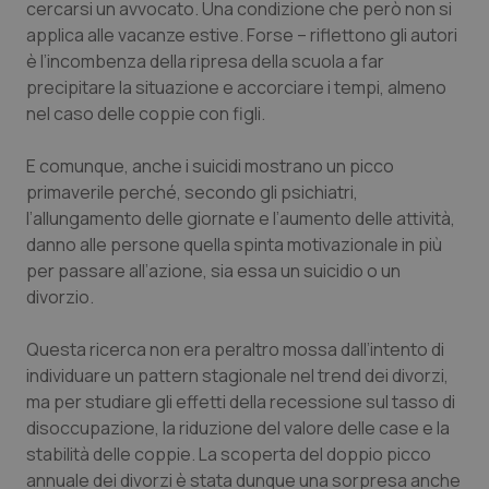
Valle D’Aosta
Oncodermatologia
cercarsi un avvocato. Una condizione che però non si
applica alle vacanze estive. Forse – riflettono gli autori
Veneto
Oncoematologia
è l’incombenza della ripresa della scuola a far
precipitare la situazione e accorciare i tempi, almeno
nel caso delle coppie con figli.
Oncologia & Nutrizione
E comunque, anche i suicidi mostrano un picco
Psoriasi & pelle
primaverile perché, secondo gli psichiatri,
l’allungamento delle giornate e l’aumento delle attività,
Quotidiano Cardiologia
danno alle persone quella spinta motivazionale in più
per passare all’azione, sia essa un suicidio o un
Quotidiano Chirurgia
divorzio.
Quotidiano Oncologia
Questa ricerca non era peraltro mossa dall’intento di
individuare un pattern stagionale nel trend dei divorzi,
Quotidiano Pediatria
ma per studiare gli effetti della recessione sul tasso di
disoccupazione, la riduzione del valore delle case e la
stabilità delle coppie. La scoperta del doppio picco
Rene & patologie urogenitali
annuale dei divorzi è stata dunque una sorpresa anche