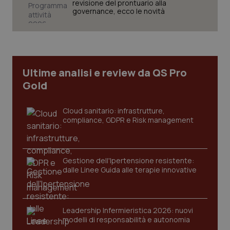
revisione del prontuario alla
governance, ecco le novità
tracking-sites-ironfish-
www.quotidianosanita.it
4
tracking-enable
settim
Ultime analisi e review da QS Pro
2 gior
Gold
Cloud sanitario: infrastrutture,
tracking-sites-ironfish-
www.quotidianosanita.it
4
compliance, GDPR e Risk management
session-id
settim
2 gior
Gestione dell'Ipertensione resistente:
dalle Linee Guida alle terapie innovative
_ga
1 anno
Google LLC
mes
.quotidianosanita.it
Leadership Infermieristica 2026: nuovi
modelli di responsabilità e autonomia