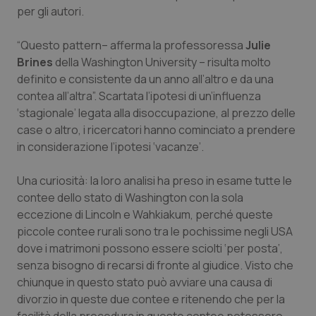
per gli autori.
Salute orale & impianti
“Questo pattern– afferma la professoressa
Julie
Sangue & coagulazione
Brines
della Washington University – risulta molto
definito e consistente da un anno all’altro e da una
Tiroide
contea all’altra”. Scartata l’ipotesi di un’influenza
‘stagionale’ legata alla disoccupazione, al prezzo delle
Tumore al seno
case o altro, i ricercatori hanno cominciato a prendere
in considerazione l’ipotesi ‘vacanze’.
Tumore ovarico
Una curiosità: la loro analisi ha preso in esame tutte le
contee dello stato di Washington con la sola
Tumori del Polmone & Testa Collo
eccezione di Lincoln e Wahkiakum, perché queste
piccole contee rurali sono tra le pochissime negli USA
Tumori gastrointestinali
dove i matrimoni possono essere sciolti ‘per posta’,
senza bisogno di recarsi di fronte al giudice. Visto che
Ulcera & Reflusso
chiunque in questo stato può avviare una causa di
divorzio in queste due contee e ritenendo che per la
Vaccini