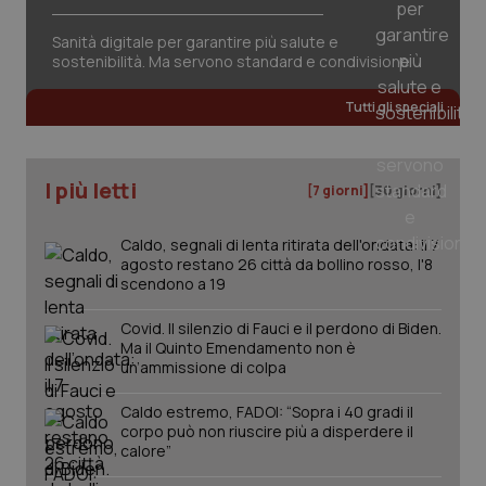
Sanità digitale per garantire più salute e
sostenibilità. Ma servono standard e condivisione
Tutti gli speciali
I più letti
[7 giorni]
[30 giorni]
Caldo, segnali di lenta ritirata dell'ondata: il 7
agosto restano 26 città da bollino rosso, l'8
scendono a 19
Covid. Il silenzio di Fauci e il perdono di Biden.
_ga_KM60CM4NPH
.quotidianosanita.it
1 anno
Ma il Quinto Emendamento non è
mes
un’ammissione di colpa
Caldo estremo, FADOI: “Sopra i 40 gradi il
corpo può non riuscire più a disperdere il
calore”