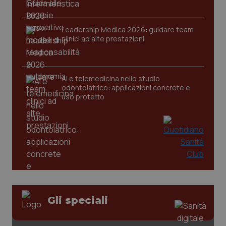
Leadership Medica 2026: guidare team
clinici ad alte prestazioni
AI e telemedicina nello studio
odontoiatrico: applicazioni concrete e
uso protetto
PHPSESSID
Sessio
PHP.net
Gli speciali
www.quotidianosanita.it