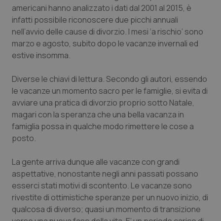
Calabria
Asma & BPCO
americani hanno analizzato i dati dal 2001 al 2015, è
infatti possibile riconoscere due picchi annuali
nell’avvio delle cause di divorzio. I mesi ‘a rischio’ sono
Campania
Car-T
marzo e agosto, subito dopo le vacanze invernali ed
estive insomma.
Emilia-Romagna
Colesterolo & coronaropatie
Diverse le chiavi di lettura. Secondo gli autori, essendo
Friuli Venezia Giulia
Dermatite Atopica
le vacanze un momento sacro per le famiglie, si evita di
avviare una pratica di divorzio proprio sotto Natale,
Lazio
Diabete & glucometri
magari con la speranza che una bella vacanza in
famiglia possa in qualche modo rimettere le cose a
Liguria
Disturbi dell’umore
posto.
Lombardia
Dolore
La gente arriva dunque alle vacanze con grandi
aspettative, nonostante negli anni passati possano
esserci stati motivi di scontento. Le vacanze sono
Marche
Donna & Salute
rivestite di ottimistiche speranze per un nuovo inizio, di
qualcosa di diverso; quasi un momento di transizione
Molise
Epatiti