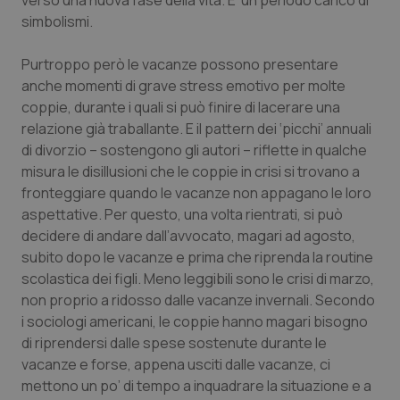
verso una nuova fase della vita. E’ un periodo carico di
simbolismi.
Piemonte
HIV
Purtroppo però le vacanze possono presentare
Provincia Autonoma di Bolzano
Infezioni & Febbre
anche momenti di grave stress emotivo per molte
coppie, durante i quali si può finire di lacerare una
Provincia Autonoma di Trento
Ipertensione & Scompenso
relazione già traballante. E il pattern dei ‘picchi’ annuali
di divorzio – sostengono gli autori – riflette in qualche
Puglia
Malattie rare
misura le disillusioni che le coppie in crisi si trovano a
fronteggiare quando le vacanze non appagano le loro
aspettative. Per questo, una volta rientrati, si può
Sardegna
Malattia di Crohn & Rettocolite Ulcerosa
decidere di andare dall’avvocato, magari ad agosto,
subito dopo le vacanze e prima che riprenda la routine
Sicilia
Neuroscienze & patologie neurodegenerative
scolastica dei figli. Meno leggibili sono le crisi di marzo,
non proprio a ridosso dalle vacanze invernali. Secondo
Toscana
Obesità
i sociologi americani, le coppie hanno magari bisogno
di riprendersi dalle spese sostenute durante le
Umbria
Oftalmologia
vacanze e forse, appena usciti dalle vacanze, ci
mettono un po’ di tempo a inquadrare la situazione e a