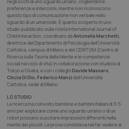
negli occhi di uno sguardo umano, cogliendone
Calabria
Asma & BPCO
preferenze e intenzioni, mentre non riconoscono
questo tipo di comunicazione non verbale nello
Campania
Car-T
sguardo di un umanoide. È quanto scoperto in uno
studio pubblicato sulla rivista International
Journal of
Emilia-Romagna
Colesterolo & coronaropatie
Child Interaction
, coordinato da
Antonella Marchetti,
direttrice del Dipartimento di Psicologia dell’Università
Friuli Venezia Giulia
Dermatite Atopica
Cattolica, campus di Milano e del CERITOM (Centro di
Ricerca sulla Teoria della Mente e le competenze
sociali nel ciclo di vita) in collaborazione con studiosi di
Lazio
Diabete & glucometri
Tokyo e Osaka, e con i colleghi
Davide Massaro
,
Cinzia Di Dio, Federico Manzi
dell’Università
Liguria
Disturbi dell’umore
Cattolica, sede di Milano.
Lombardia
Dolore
LO STUDIO
La ricerca ha coinvolto bambine e bambini italiani di 3-5
Marche
Donna & Salute
anni per esplorare come uno sguardo umano o di un
robot possano suscitare impressioni differenti nella
Molise
Epatiti
mente dei piccoli. La prova consisteva nel far vedere ai