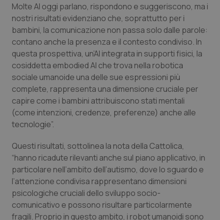
Molte AI oggi parlano, rispondono e suggeriscono, ma i
Salute orale & impianti
nostri risultati evidenziano che, soprattutto per i
bambini, la comunicazione non passa solo dalle parole:
Sangue & coagulazione
contano anche la presenza e il contesto condiviso. In
questa prospettiva, un’AI integrata in supporti fisici, la
Tiroide
cosiddetta embodied AI che trova nella robotica
sociale umanoide una delle sue espressioni più
Tumore al seno
complete, rappresenta una dimensione cruciale per
capire come i bambini attribuiscono stati mentali
(come intenzioni, credenze, preferenze) anche alle
Tumore ovarico
tecnologie”.
Tumori del Polmone & Testa Collo
Questi risultati, sottolinea la nota della Cattolica,
“hanno ricadute rilevanti anche sul piano applicativo, in
Tumori gastrointestinali
particolare nell’ambito dell’autismo, dove lo sguardo e
l’attenzione condivisa rappresentano dimensioni
Ulcera & Reflusso
psicologiche cruciali dello sviluppo socio-
comunicativo e possono risultare particolarmente
Vaccini
fragili. Proprio in questo ambito, i robot umanoidi sono