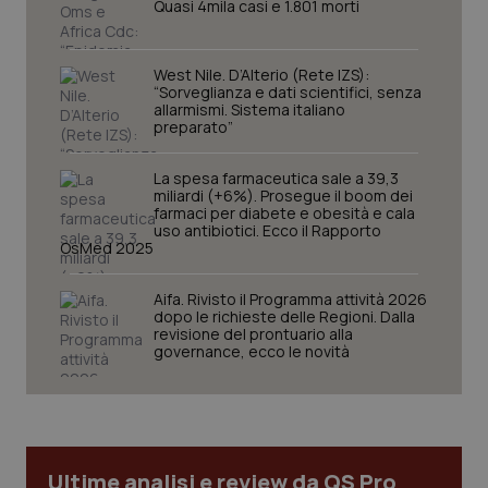
Quasi 4mila casi e 1.801 morti
West Nile. D’Alterio (Rete IZS):
“Sorveglianza e dati scientifici, senza
allarmismi. Sistema italiano
preparato”
La spesa farmaceutica sale a 39,3
miliardi (+6%). Prosegue il boom dei
farmaci per diabete e obesità e cala
uso antibiotici. Ecco il Rapporto
OsMed 2025
CookieScriptConsent
5 mesi
CookieScript
settim
www.quotidianosanita.it
Aifa. Rivisto il Programma attività 2026
dopo le richieste delle Regioni. Dalla
revisione del prontuario alla
governance, ecco le novità
Ultime analisi e review da QS Pro