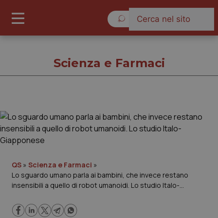
Sabato 8 Agosto 2026
Scienza e Farmaci
Scienza e Farmaci
Cronache
Governo e Parlamento
QS
»
Scienza e Farmaci
»
Lo sguardo umano parla ai bambini, che invece restano
insensibili a quello di robot umanoidi. Lo studio Italo-
Regioni e Asl
Giapponese
Lavoro e Professioni