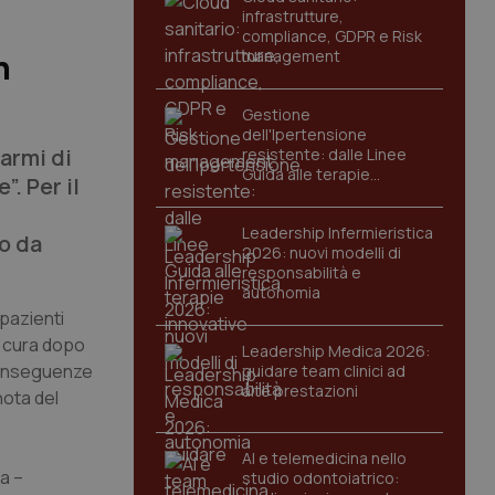
infrastrutture,
compliance, GDPR e Risk
management
n
Gestione
dell'Ipertensione
armi di
resistente: dalle Linee
Guida alle terapie
”. Per il
innovative
Leadership Infermieristica
to da
2026: nuovi modelli di
responsabilità e
autonomia
 pazienti
a cura dopo
Leadership Medica 2026:
 conseguenze
guidare team clinici ad
alte prestazioni
nota del
AI e telemedicina nello
a –
studio odontoiatrico: