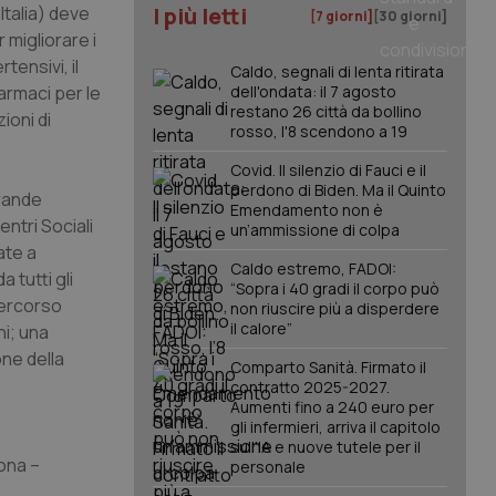
 Italia) deve
I più letti
[7 giorni]
[30 giorni]
r migliorare i
tensivi, il
Caldo, segnali di lenta ritirata
farmaci per le
dell'ondata: il 7 agosto
restano 26 città da bollino
ioni di
rosso, l'8 scendono a 19
Covid. Il silenzio di Fauci e il
perdono di Biden. Ma il Quinto
grande
Emendamento non è
entri Sociali
un’ammissione di colpa
ate a
Caldo estremo, FADOI:
 tutti gli
“Sopra i 40 gradi il corpo può
 percorso
non riuscire più a disperdere
il calore”
ni; una
one della
Comparto Sanità. Firmato il
contratto 2025-2027.
Aumenti fino a 240 euro per
gli infermieri, arriva il capitolo
sull'IA e nuove tutele per il
ona –
personale