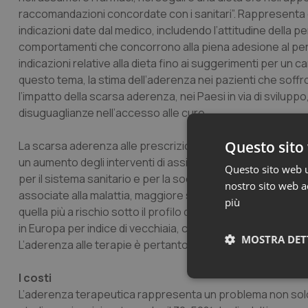
raccomandazioni concordate con i sanitari”. Rappresenta qui
indicazioni date dal medico, includendo l’attitudine della p
comportamenti che concorrono alla piena adesione al percor
indicazioni relative alla dieta fino ai suggerimenti per un 
questo tema, la stima dell’aderenza nei pazienti che soffro
l’impatto della scarsa aderenza, nei Paesi in via di sviluppo,
disuguaglianze nell’accesso alle cure.
Questo sito 
La scarsa aderenza alle prescrizioni del medico è la princ
un aumento degli interventi di assistenza sanitaria, della m
Questo sito web ut
per il sistema sanitario e per la società. Maggior aderenza
nostro sito web ac
associate alla malattia, maggiore sicurezza ed efficacia de
più
quella più a rischio sotto il profilo dell’aderenza alle tera
in Europa per indice di vecchiaia, con intuibili conseguenze
MOSTRA DET
L’aderenza alle terapie è pertanto fondamentale per la sost
I costi
Neces
L’aderenza terapeutica rappresenta un problema non solo c