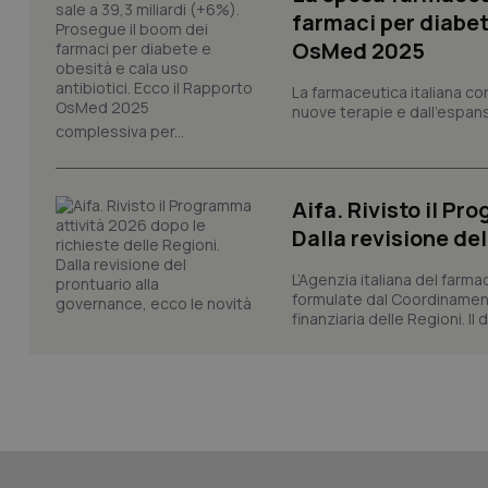
VISITOR_INFO1_LIV
farmaci per diabete
_ga_0VMQEQKQ1N
OsMed 2025
La farmaceutica italiana co
__Secure-YNID
nuove terapie e dall'espan
complessiva per...
YSC
Aifa. Rivisto il Pr
Dalla revisione de
__Secure-
ROLLOUT_TOKEN
L’Agenzia italiana del farma
formulate dal Coordinamen
tracking-sites-
ironfish-tracking-
finanziaria delle Regioni. Il
named-enable