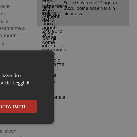
Eclissi solare del 12 agosto
 e le
2026, come osservarla in
 quei
sicurezza
alle
nteramente a
ti, mentre
 le
associata a
azienti che
ilizzando il
plicanze
cookie.
Leggi di
one anziana è
econdo posto
 cronici.
ETTA TUTTI
keting
: alcuni