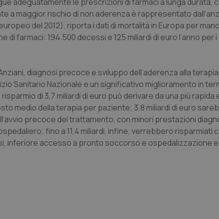
egue adeguatamente le prescrizioni di farmaci a lunga durata, 
aziente a maggior rischio di non aderenza è rappresentato dall’anz
uropeo del 2012), riporta i dati di mortalità in Europa per man
di farmaci: 194.500 decessi e 125 miliardi di euro l’anno per i 
Necessari
Statistici
Marketing
tribuiscono a rendere fruibile il sito web abilitandone funzionalità di base quali la nav
erAnziani, diagnosi precoce e sviluppo dell’aderenza alla terap
protette del sito. Il sito web non è in grado di funzionare correttamente senza questi coo
vizio Sanitario Nazionale e un significativo miglioramento in term
Fornitore
/
Dominio
Scadenza
Descrizione
n risparmio di 3,7 miliardi di euro può derivare da una più rapid
METADATA
5 mesi 4
Questo cookie viene utilizzato p
YouTube
to medio della terapia per paziente; 3,8 miliardi di euro sare
settimane
scelte di consenso e privacy dell'
.youtube.com
ell’avvio precoce del trattamento, con minori prestazioni diagn
interazione con il sito. Registra i
del visitatore riguardo a varie pol
pedaliero; fino a 11,4 miliardi, infine, verrebbero risparmiati c
impostazioni sulla privacy, garan
preferenze siano onorate nelle se
rsi, inferiore accesso a pronto soccorso e ospedalizzazione 
nt
5 mesi 3
Questo cookie viene utilizzato da
CookieScript
settimane
Script.com per ricordare le pref
www.quotidianosanita.it
sui cookie dei visitatori. È neces
dei cookie di Cookie-Script.com 
correttamente.
ish-
www.quotidianosanita.it
4
Questo cookie è impostato dall'a
settimane
abilitare il sistema di tracking a
2 giorni