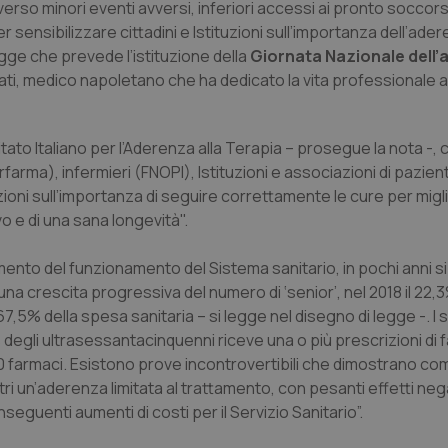
averso minori eventi avversi, inferiori accessi ai pronto soccor
sensibilizzare cittadini e Istituzioni sull’importanza dell’ade
gge che prevede l’istituzione della
Giornata Nazionale dell
ti, medico napoletano che ha dedicato la vita professionale 
tato Italiano per l’Aderenza alla Terapia – prosegue la nota -, 
rma), infermieri (FNOPI), Istituzioni e associazioni di pazienti
tituzioni sull’importanza di seguire correttamente le cure per migli
vo e di una sana longevità".
nto del funzionamento del Sistema sanitario, in pochi anni s
una crescita progressiva del numero di ‘senior’, nel 2018 il 22,3
7,5% della spesa sanitaria – si legge nel disegno di legge -. I 
% degli ultrasessantacinquenni riceve una o più prescrizioni di 
≥10 farmaci. Esistono prove incontrovertibili che dimostrano co
ri un’aderenza limitata al trattamento, con pesanti effetti nega
guenti aumenti di costi per il Servizio Sanitario”.