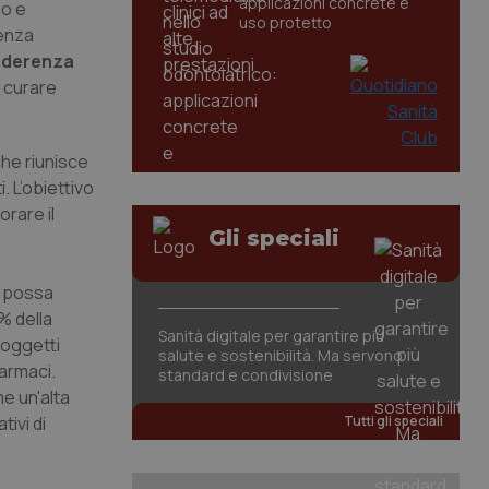
applicazioni concrete e
so e
uso protetto
renza
’aderenza
a curare
che riunisce
. L’obiettivo
orare il
Gli speciali
i possa
% della
Sanità digitale per garantire più
soggetti
salute e sostenibilità. Ma servono
farmaci.
standard e condivisione
me un'alta
tivi di
Tutti gli speciali