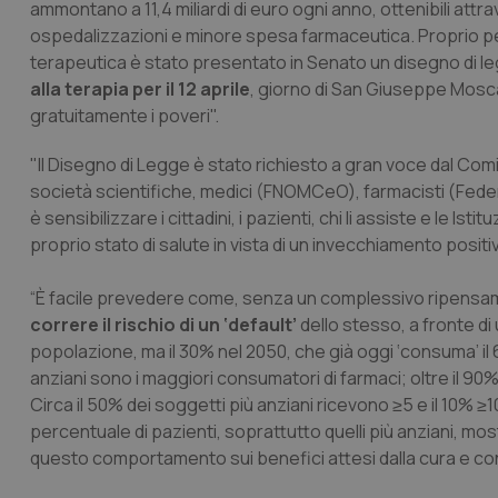
ammontano a 11,4 miliardi di euro ogni anno, ottenibili attr
ospedalizzazioni e minore spesa farmaceutica. Proprio per 
terapeutica è stato presentato in Senato un disegno di le
alla terapia per il 12 aprile
, giorno di San Giuseppe Mosca
gratuitamente i poveri".
"Il Disegno di Legge è stato richiesto a gran voce dal Comi
società scientifiche, medici (FNOMCeO), farmacisti (Federfa
è sensibilizzare i cittadini, i pazienti, chi li assiste e le Is
proprio stato di salute in vista di un invecchiamento positi
“È facile prevedere come, senza un complessivo ripensame
correre il rischio di un ‘default’
dello stesso, a fronte di 
popolazione, ma il 30% nel 2050, che già oggi ‘consuma’ il 6
anziani sono i maggiori consumatori di farmaci; oltre il 90
Circa il 50% dei soggetti più anziani ricevono ≥5 e il 10% 
percentuale di pazienti, soprattutto quelli più anziani, most
questo comportamento sui benefici attesi dalla cura e conse