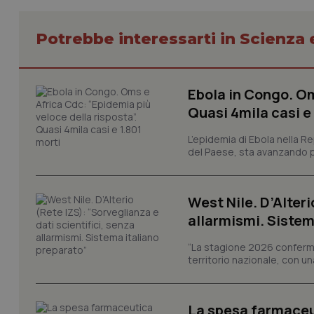
tracking-sites-ironf
session-id
Potrebbe interessarti in Scienza
_ga
Ebola in Congo. Om
Quasi 4mila casi e
L’epidemia di Ebola nella R
PHPSESSID
del Paese, sta avanzando pi
West Nile. D’Alteri
allarmismi. Sistem
_ga_KM60CM4NPH
“La stagione 2026 conferma
territorio nazionale, con un
Nome
Nome
La spesa farmaceut