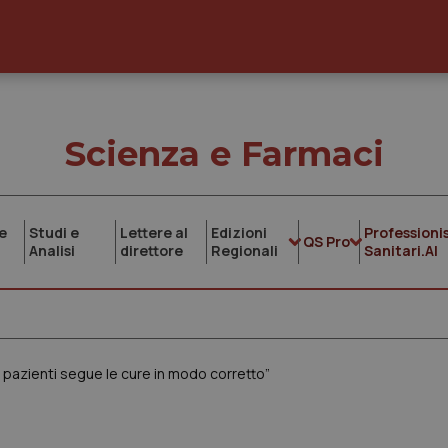
Scienza e Farmaci
e
Studi e
Lettere al
Edizioni
Professionis
QS Pro
Analisi
direttore
Regionali
Sanitari.AI
ei pazienti segue le cure in modo corretto”