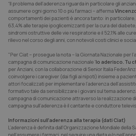
“Il problema dell’aderenza riguarda in particolare gli anziani
assumere ogni giorno 10 o più farmaci – afferma
Vincenz
comportamenti dei pazienti è ancora tanto: in particolare, in 
63,4% alle terapie ipoglicemizzanti per la cura del diabete, 
sindromi ostruttive delle vie respiratorie e il 52,1% alle c
rilievo nel corso degli anni, con notevoli costi clinici e sociali
"Per Ciat – prosegue la nota – la Giornata Nazionale per l
campagna di comunicazione nazionale '
Io aderisco. Tu c
per Anziani, con la collaborazione di Senior Italia FederAnzia
coinvolgere i caregiver (dai figli ai nipoti) insieme a pazien
attori focalizzati per implementare l’aderenza dell’assistit
formativo tale da sensibilizzare i giovani sul tema aderenza 
campagna di comunicazione attraverso la realizzazione di ma
campagna sull’aderenza è il cantante e conduttore televisi
Informazioni sull’aderenza alla terapia (dati Ciat)
L’aderenza è definita dall’Organizzazione Mondiale della S
nell’assumere i farmaci, nel seguire una dieta e/o nell’appo