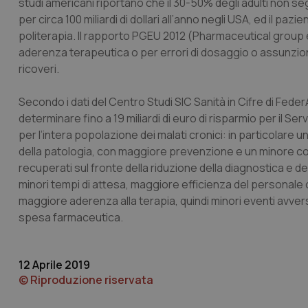
studi americani riportano che il 30-50% degli adulti non s
per circa 100 miliardi di dollari all’anno negli USA, ed il p
politerapia. Il rapporto PGEU 2012 (Pharmaceutical group e
aderenza terapeutica o per errori di dosaggio o assunzione 
ricoveri.
I cookie necessari con
Secondo i dati del Centro Studi SIC Sanità in Cifre di Fed
e l'accesso alle aree 
determinare fino a 19 miliardi di euro di risparmio per il Ser
Nome
per l’intera popolazione dei malati cronici: in particolare u
VISITOR_PRIVACY_
della patologia, con maggiore prevenzione e un minore cos
recuperati sul fronte della riduzione della diagnostica e d
minori tempi di attesa, maggiore efficienza del personale os
maggiore aderenza alla terapia, quindi minori eventi avve
CookieScriptConse
spesa farmaceutica.
12 Aprile 2019
tracking-sites-ironf
© Riproduzione riservata
tracking-enable