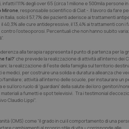
, infatti l’11% degli over 65 (circa 1 milione e 500mila persone in
o Mirone
, responsabile scientifico di Ciat -. Il lavoro da fare pe
Italia, solo il 57,7% dei pazienti aderisce ai trattamenti antiper
il 40,3% alle cure antidepressive, il 13,4% ai trattamenti con i 
ure contro l’osteoporosi. Percentuali che non hanno subito variaz
”.
’aderenza alla terapia rappresenta il punto di partenza per la 
he fai?
' che prevede la realizzazione di attività all’interno dei C
ni; la realizzazione di Feste della famiglia sul territorio destin
ti e medici, per costruire una solida e duratura alleanza che veda
o/familiare; attività all’interno delle scuole, per instaurare un
e sul loro ruolo di 'guardiani' della salute dei loro genitori/non
teriali a fumetti e spot televisivi. Tra i testimonial d’eccezi
vo Claudio Lippi".
anità (OMS) come “il grado in cui il comportamento di una pers
rtare cambiamenti al proprio stile di vita – corrisponde alle