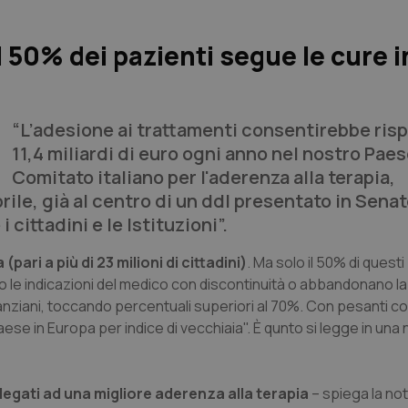
l 50% dei pazienti segue le cure i
“L’adesione ai trattamenti consentirebbe risp
11,4 miliardi di euro ogni anno nel nostro Paese
Comitato italiano per l'aderenza alla terapia,
prile, già al centro di un ddl presentato in Sena
 cittadini e le Istituzioni”.
a
(pari a più di 23 milioni di cittadini)
. Ma solo il 50% di questi
o le indicazioni del medico con discontinuità o abbandonano l
 anziani, toccando percentuali superiori al 70%. Con pesanti
ese in Europa per indice di vecchiaia". È qunto si legge in una 
e legati ad una migliore aderenza alla terapia
– spiega la not