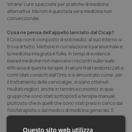
'strane' cure spacciate per pratiche di medicina
alternativa. Ma non è questa la vera medicina non
convenzionale.
Cosa ne pensa dell'appello lanciato dal Cicap?
Il Cicap non è composto di soli medici, al suo interno si
trova di tutto. Mettere in correlazione il paranormale e
la medicina integrata è follia. In tempi di evidence
based medicine non mancano i riscontri sulla reale
efficacia di queste terapie. In alcuni trial randomizzati e
controllati condotti dall'Oms si è dimostrato come, per
il trattamento delle cervicalgie, si siano ottenuti
risultati migliori, anche in termini economici, in quei
gruppi che sono stati sottoposti a terapie manuali,
piuttosto che in quelli che sono stati presi in carico dal
fisioterapista o dal medico di medicina generale. E
ancora, un altro studio ha dimostrato come il medico di
medicina generale con formazione anche in medicina
Questo sito web utilizza
complementare e integrata abbia pazienti con tassi di