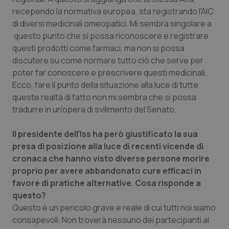
Valle D’Aosta
Oncodermatologia
recependo la normativa europea, sta registrando l'AIC
di diversi medicinali omeopatici. Mi sembra singolare a
Veneto
Oncoematologia
questo punto che si possa riconoscere e registrare
questi prodotti come farmaci, ma non si possa
Oncologia & Nutrizione
discutere su come normare tutto ciò che serve per
poter far conoscere e prescrivere questi medicinali.
Psoriasi & pelle
Ecco, fare il punto della situazione alla luce di tutte
queste realtà di fatto non mi sembra che si possa
Quotidiano Cardiologia
tradurre in un'opera di svilimento del Senato.
Il presidente dell'Iss ha però giustificato la sua
Quotidiano Chirurgia
presa di posizione alla luce di recenti vicende di
cronaca che hanno visto diverse persone morire
Quotidiano Oncologia
proprio per avere abbandonato cure efficaci in
favore di pratiche alternative. Cosa risponde a
Quotidiano Pediatria
questo?
Questo è un pericolo grave e reale di cui tutti noi siamo
Rene & patologie urogenitali
consapevoli. Non troverà nessuno dei partecipanti al