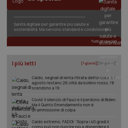
Sanità digitale per garantire più salute e
sostenibilità. Ma servono standard e condivisione
_ga_KM60CM4NPH
.quotidianosanita.it
1 anno
mes
Tutti gli speciali
I più letti
[7 giorni]
[30 giorni]
Caldo, segnali di lenta ritirata dell'ondata: il 7
agosto restano 26 città da bollino rosso, l'8
Fornitore
/
scendono a 19
Nome
Scadenza
Descrizion
Dominio
Nome
Fornitore
/
Dominio
Scadenza
Des
_ga_0VMQEQKQ1N
.quotidianosanita.it
1 anno 1
Questo
Covid. Il silenzio di Fauci e il perdono di Biden.
mese
cookie
VISITOR_INFO1_LIVE
5 mesi 4
Que
Google LLC
Ma il Quinto Emendamento non è
viene
settimane
imp
.youtube.com
un’ammissione di colpa
utilizzato
You
da Google
ten
Analytics
pre
Caldo estremo, FADOI: “Sopra i 40 gradi il
per
del
corpo può non riuscire più a disperdere il
mantener
vid