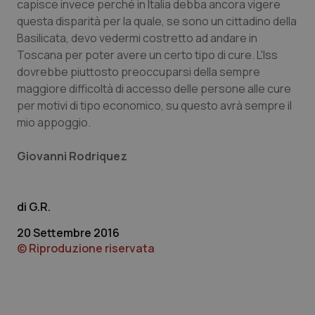
capisce invece perché in Italia debba ancora vigere
questa disparità per la quale, se sono un cittadino della
Basilicata, devo vedermi costretto ad andare in
Necessari
Statistici
Marketing
Toscana per poter avere un certo tipo di cure. L'Iss
dovrebbe piuttosto preoccuparsi della sempre
I cookie necessari contribuiscono a rendere fruibile il
sito web abilitandone funzionalità di base quali la
maggiore difficoltà di accesso delle persone alle cure
navigazione sulle pagine e l'accesso alle aree
per motivi di tipo economico, su questo avrà sempre il
protette del sito. Il sito web non è in grado di
funzionare correttamente senza questi cookie.
mio appoggio.
Nome
Fornitore
/
Dominio
Scaden
Giovanni Rodriquez
VISITOR_PRIVACY_METADATA
5 mesi
YouTube
settim
.youtube.com
G.R.
20 Settembre 2016
© Riproduzione riservata