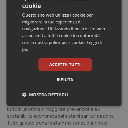
cookie
mortalità più bassi e con minori costi in carico
all'assistito grazie a più bassi tassi di ospedalizzazione
Questo sito web utilizza i cookie per
ed un minor ricorso ai farmaci.
migliorare la tua esperienza di
navigazione. Utilizzando il nostro sito web
C'è da dire che di recente, a fine 2013, anche l'Oms
acconsenti a tutti i cookie in conformità
si è occupata del tema emanando il “
World Health
con la nostra policy per i cookie.
Leggi di
Organization Traditional Medicine Strategy 2014-
più
2023
”, un rapporto sulle strategie in tema di
Medicine tradizionali e non convenzionali (T&CM)
ACCETTA TUTTI
…
Esattamente. Anche in quel contesto l'Oms ha lanciato
RIFIUTA
alcuni obiettivi, quali una maggiore conoscenza e uno
sviluppo organico di politiche nazionali sulle medicine
MOSTRA DETTAGLI
non convenzionai. E poi la sicurezza, attraverso la
regolamentazione e la copertura sanitaria universale. Il
Necessari
Statistici
Marketing
tutto in un'ottica di maggiore prevenzione e di
sostenibilità economica dei sistemi sanitari nazionali.
Tutto questo è una realtà in molte nazioni, non si