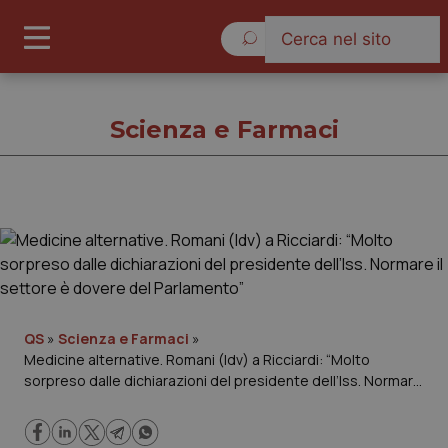
Venerdì 7 Agosto 2026
Scienza e Farmaci
Scienza e Farmaci
Cronache
Governo e Parlamento
QS
»
Scienza e Farmaci
»
Medicine alternative. Romani (Idv) a Ricciardi: “Molto
sorpreso dalle dichiarazioni del presidente dell’Iss. Normare
Regioni e Asl
il settore è dovere del Parlamento”
Lavoro e Professioni