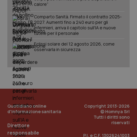
lo stato
inco
calore”
della
può
sessione.
det
vis
Comparto Sanità. Firmato il contratto 2025-
web
2027. Aumenti fino a 240 euro per gli
uti
infermieri, arriva il capitolo sull'IA e nuove
nuo
tutele per il personale
ver
dell
You
Eclissi solare del 12 agosto 2026, come
osservarla in sicurezza
__Secure-YNID
.youtube.com
5 mesi 4
Que
settimane
imp
You
ten
pre
del
vid
inco
può
det
vis
web
uti
Quotidiano online
Copyright 2013-2026
nuo
ver
d'informazione sanitaria
© Homnya Srl
dell
Tutti i diritti sono
You
riservati
Direttore
YSC
Sessione
Que
Google LLC
responsabile
imp
.youtube.com
P.I. e C.F. 13026241003
You