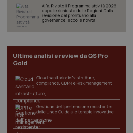
Aifa. Rivisto il Programma attività 2026
tracking-sites-ironfish-
www.quotidianosanita.it
4
session-id
dopo le richieste delle Regioni. Dalla
settim
2 gior
revisione del prontuario alla
governance, ecco le novità
_ga
1 anno
Google LLC
mes
.quotidianosanita.it
Ultime analisi e review da QS Pro
Gold
Cloud sanitario: infrastrutture,
compliance, GDPR e Risk management
Gestione dell'Ipertensione resistente:
dalle Linee Guida alle terapie innovative