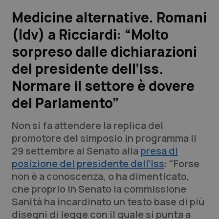
Medicine alternative. Romani
Scienza e Farmaci
(Idv) a Ricciardi: “Molto
sorpreso dalle dichiarazioni
Studi e Analisi
del presidente dell’Iss.
Lettere al direttore
Normare il settore è dovere
Edizioni Regionali
del Parlamento”
QS Pro
Non si fa attendere la replica del
promotore del simposio in programma il
Professionisti Sanitari.AI
29 settembre al Senato alla
presa di
posizione del presidente dell'Iss
: "Forse
non è a conoscenza, o ha dimenticato,
Abruzzo
QS Pro Gold
che proprio in Senato la commissione
QS Club
Newsletter
Sanità ha incardinato un testo base di più
Basilicata
Artrite & artrosi
disegni di legge con il quale si punta a