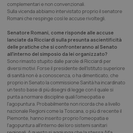
complementari e non convenzionali.
Piemonte
HIV
Sulla vicenda abbiamo intervistato proprio il senatore
Romani che respinge così le accuse rivoltegli.
Provincia Autonoma di Bolzano
Infezioni & Febbre
Senatore Romani, come risponde alle accuse
lanciate da Ricciardi sulla presunta ascientificità
Provincia Autonoma di Trento
Ipertensione & Scompenso
delle pratiche che si confronteranno al Senato
all'interno del simposio da lei organizzato?
Puglia
Malattie rare
Sono rimasto stupito dalle parole di Ricciardi per
diversi motivi. Forse il presidente dell'Istituto superiore
Sardegna
Malattia di Crohn & Rettocolite Ulcerosa
di sanità non è a conoscenza, o ha dimenticato, che
proprio in Senato la commissione Sanità ha incardinato
Sicilia
Neuroscienze & patologie neurodegenerative
un testo base di più disegni di legge con il quale si
punta a normare discipline quali l'omeopatia e
Toscana
Obesità
l'agopuntura. Probabilmente non ricorda che a livello
nazionale Regioni come la Toscana, o più di recente il
Piemonte, hanno inserito proprio l'omeopatia e
Umbria
Oftalmologia
l'agopuntura all'interno dei loro sistemi sanitari
regionali. A questo si aggiunga che la stessa Aifa,