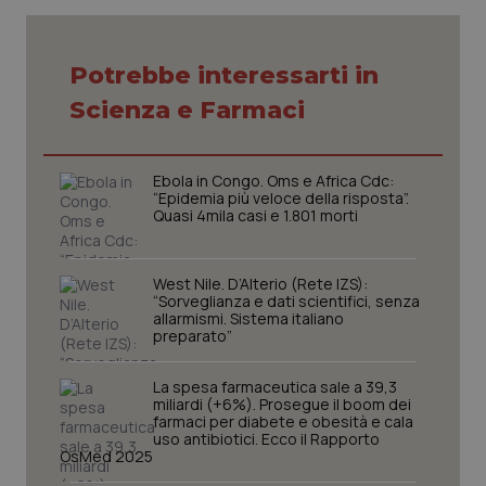
Potrebbe interessarti in
Scienza e Farmaci
CookieScriptConsent
5 mesi
CookieScript
settim
www.quotidianosanita.it
Ebola in Congo. Oms e Africa Cdc:
“Epidemia più veloce della risposta”.
Quasi 4mila casi e 1.801 morti
West Nile. D’Alterio (Rete IZS):
“Sorveglianza e dati scientifici, senza
allarmismi. Sistema italiano
preparato”
tracking-sites-ironfish-
La spesa farmaceutica sale a 39,3
www.quotidianosanita.it
4
tracking-enable
settim
miliardi (+6%). Prosegue il boom dei
2 gior
farmaci per diabete e obesità e cala
uso antibiotici. Ecco il Rapporto
OsMed 2025