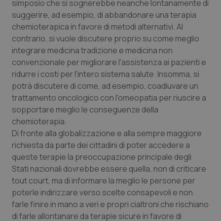
simposio che si sognerebbe neanche lontanamente di
Salute orale & impianti
suggerire, ad esempio, di abbandonare una terapia
chemioterapica in favore di metodi alternativi. Al
Sangue & coagulazione
contrario, si vuole discutere proprio su come meglio
integrare medicina tradizione e medicina non
convenzionale per migliorare l'assistenza ai pazienti e
Tiroide
ridurre i costi per l'intero sistema salute. Insomma, si
potrà discutere di come, ad esempio, coadiuvare un
Tumore al seno
trattamento oncologico con l'omeopatia per riuscire a
sopportare meglio le conseguenze della
Tumore ovarico
chemioterapia.
Di fronte alla globalizzazione e alla sempre maggiore
Tumori del Polmone & Testa Collo
richiesta da parte dei cittadini di poter accedere a
queste terapie la preoccupazione principale degli
Tumori gastrointestinali
Stati nazionali dovrebbe essere quella, non di criticare
tout court, ma di informare la meglio le persone per
Ulcera & Reflusso
poterle indirizzare verso scelte consapevoli e non
farle finire in mano a veri e propri cialtroni che rischiano
di farle allontanare da terapie sicure in favore di
Vaccini