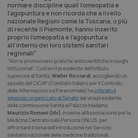
normare discipline quali l'omeopatia e
Calabria
Asma & BPCO
l'agopuntura e non ricorda che a livello
nazionale Regioni come la Toscana, o più
Campania
Car-T
di recente il Piemonte, hanno inserito
proprio l'omeopatia e l'agopuntura
Emilia-Romagna
Colesterolo & coronaropatie
all'interno dei loro sistemi sanitari
regionali"
Friuli Venezia Giulia
Dermatite Atopica
"Non si promuovano pratiche antiscientifiche in luoghi
istituzionali". Così ieri il presidente dell'Istituto
Lazio
Diabete & glucometri
superiore di Sanità,
Walter Ricciardi
, accogliendo un
appello del CICAP (Comitato Italiano per il Controllo
Liguria
Disturbi dell’umore
delle Affermazioni sul Paranormale) ha
criticato il
simposio organizzato al Senato
dal vicepresidente
Lombardia
Dolore
della commissione Sanità di Palazzo Madama,
Maurizio Romani (Idv)
, insieme all’Associazione per la
Marche
Donna & Salute
Medicina Centrata sulla Persona ONLUS, per
affrontare il tema dell’introduzione nel Servizio
Molise
Epatiti
sanitario nazionale delle medicine tradizionali,