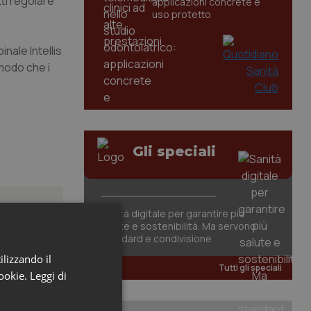
ti regolare
applicazioni concrete e
uso protetto
nale Intellis
 modo che i
Gli speciali
Sanità digitale per garantire più
salute e sostenibilità. Ma servono
standard e condivisione
ilizzando il
posta”.
Tutti gli speciali
cookie.
Leggi di