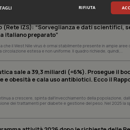
epubblica Democratica del Congo continua a correre e, in alcune aree
ù rapidamente della capacità di risposta. Al 4 agosto sono...
RIFIUTA
TAGLI
ACC
sari
Statistici
Mar
o (Rete IZS): “Sorveglianza e dati scientifici, 
a italiano preparato”
 che il West Nile virus è ormai stabilmente presente in ampie aree 
a circolazione estesa e non uniforme. Il quadro richiede, quindi,...
Necessari
Statistici
Marketing
ica sale a 39,3 miliardi (+6%). Prosegue il bo
tribuiscono a rendere fruibile il sito web abilitandone funzionalità di base quali la nav
 e obesità e cala uso antibiotici. Ecco il Rapp
protette del sito. Il sito web non è in grado di funzionare correttamente senza questi coo
Fornitore
/
Dominio
Scadenza
Descrizione
ntinua a crescere, spinta dall'invecchiamento della popolazione, dall'
METADATA
5 mesi 4
Questo cookie viene utilizzato p
YouTube
settimane
scelte di consenso e privacy dell'
sione dei trattamenti per diabete e gestione del peso. Nel 2025 la 
.youtube.com
interazione con il sito. Registra i
del visitatore riguardo a varie pol
impostazioni sulla privacy, garan
preferenze siano onorate nelle se
nt
5 mesi 3
Questo cookie viene utilizzato da
CookieScript
ogramma attività 2026 dopo le richieste delle Re