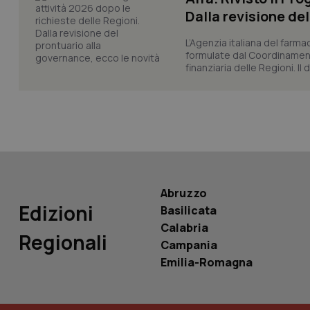
Dalla revisione de
L’Agenzia italiana del farma
tracking-sites-ironf
formulate dal Coordinamen
tracking-enable
finanziaria delle Regioni. Il
tracking-sites-ironf
session-id
_ga
Abruzzo
Edizioni
Basilicata
Calabria
PHPSESSID
Regionali
Campania
Emilia-Romagna