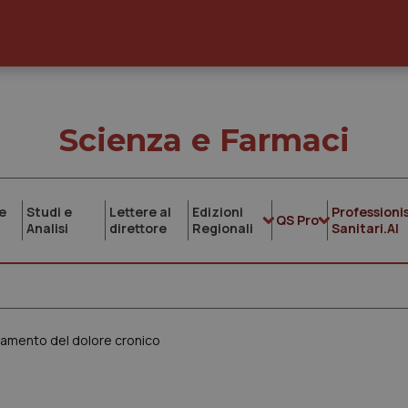
Scienza e Farmaci
e
Studi e
Lettere al
Edizioni
Professionis
QS Pro
Analisi
direttore
Regionali
Sanitari.AI
ttamento del dolore cronico