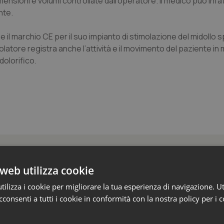
nsioni e volumi controllate dall’operatore. Il medico può infat
nte.
il marchio CE per il suo impianto di stimolazione del midollo spi
molatore registra anche l’attività e il movimento del paziente in
dolorifico.
 e Farmaci
web utilizza cookie
ilizza i cookie per migliorare la tua esperienza di navigazione. Ut
s e Africa Cdc: “Epidemia più veloce della ris
consenti a tutti i cookie in conformità con la nostra policy per i 
 1.801 morti