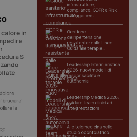
infrastrutture,
compliance, GDPR e Risk
management
co
 calore in
Gestione
dell'Ipertensione
impedire
resistente: dalle Linee
n
Guida alle terapie
innovative
ocedura S
izzando
Leadership Infermieristica
2026: nuovi modelli di
ollate
responsabilità e
autonomia
 dolore
Leadership Medica 2026:
 ‘bruciare’
guidare team clinici ad
llare la
alte prestazioni
AI e telemedicina nello
 RF
studio odontoiatrico: