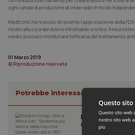
raffreddate internamente per creare lesioni nervose di dime
ogni canale di produzione di onde radio in modo indipende
Medtronic ha ricevuto di recente l’approvazione della FDA e 
mirato alla cura del dolore intrattabile cronico. Il neurosti
medici possano monitorare l’efficacia del trattamento anti
01 Marzo 2019
© Riproduzione riservata
Potrebbe interessarti in Scienza
Questo sito 
Questo sito web ut
Ebola in Congo. Om
nostro sito web ac
Quasi 4mila casi e
più