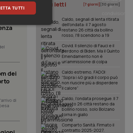
 orientali
I più letti
[7 giorni]
[30 giorni]
ETTA TUTTI
Caldo, segnali di lenta ritirata
dell'ondata: il 7 agosto
keting
senza
restano 26 città da bollino
rosso, l'8 scendono a 19
Covid. Il silenzio di Fauci e il
del
perdono di Biden. Ma il Quinto
Emendamento non è
un’ammissione di colpa
Caldo estremo, FADOI:
om dei
“Sopra i 40 gradi il corpo può
igazione sulle pagine
orto
non riuscire più a disperdere
kie.
il calore”
Caldo, l’ondata prosegue. Il 7
arrivo di
er memorizzare le
agosto 26 città restano da
utente per la loro
spesa
bollino rosso, solo Bolzano
 dati sul consenso
itiche e
torna in giallo
tendo che le loro
ssioni future.
Comparto Sanità. Firmato il
contratto 2025-2027.
l servizio Cookie-
gioni.