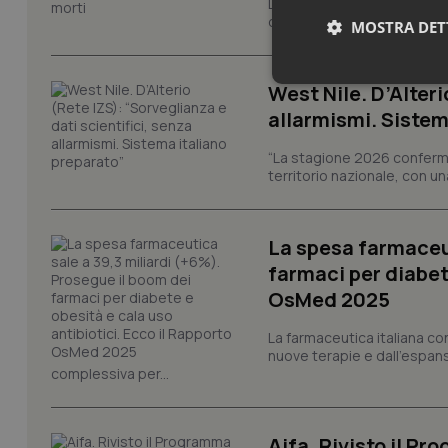
L’epidemia di Ebola nella R
del Paese, sta avanzando pi
MOSTRA DET
Neces
West Nile. D’Alteri
allarmismi. Sistem
“La stagione 2026 conferma
territorio nazionale, con un
La spesa farmaceut
I cookie necessari con
farmaci per diabete
e l'accesso alle aree 
OsMed 2025
Nome
La farmaceutica italiana co
VISITOR_PRIVACY_
nuove terapie e dall'espan
complessiva per...
CookieScriptConse
Aifa. Rivisto il Pr