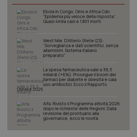
Ebola in Congo. Oms e Africa Cdc:
“Epidemia più veloce della risposta”.
Quasi 4mila casi e 1.801 morti
West Nile. D’Alterio (Rete IZS):
“Sorveglianza e dati scientifici, senza
allarmismi. Sistema italiano
preparato”
La spesa farmaceutica sale a 39,3
miliardi (+6%). Prosegue il boom dei
CookieScriptConsent
5 mesi
CookieScript
farmaci per diabete e obesità e cala
settim
www.quotidianosanita.it
uso antibiotici. Ecco il Rapporto
OsMed 2025
Aifa. Rivisto il Programma attività 2026
dopo le richieste delle Regioni. Dalla
revisione del prontuario alla
governance, ecco le novità