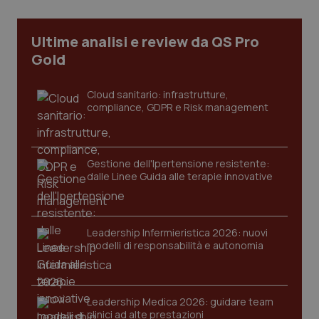
Ultime analisi e review da QS Pro
tracking-sites-ironfish-
www.quotidianosanita.it
4
tracking-enable
settim
Gold
2 gior
Cloud sanitario: infrastrutture,
compliance, GDPR e Risk management
tracking-sites-ironfish-
www.quotidianosanita.it
4
session-id
settim
2 gior
Gestione dell'Ipertensione resistente:
dalle Linee Guida alle terapie innovative
_ga
1 anno
Google LLC
mes
.quotidianosanita.it
Leadership Infermieristica 2026: nuovi
modelli di responsabilità e autonomia
Leadership Medica 2026: guidare team
clinici ad alte prestazioni