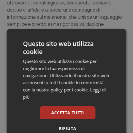
attraverso i canali digitali e, per questo, abbiamo
deciso di affidare ai social una campagna di
informazione sul melanoma, che unisce un linguaggio
semplice e diretto a una rigorosa validazione
scientifica. Oggi più che mai siamo consapevoli di
quanto sia importante adottare comportamenti
Questo sito web utilizza
corretti e strumenti protettivi adeguati, proprio
cookie
perché la prevenzione è il miglior investimento che
possiamo fare per la nostra salute e di quella delle
Questo sito web utilizza i cookie per
Persone che amiamo”, conclude
Nicoletta Luppi
,
migliorare la tua esperienza di
Presidente e Amministratore Delegato di MSD Italia.
navigazione. Utilizzando il nostro sito web
acconsenti a tutti i cookie in conformità
La Campagna #NEIPARTICOLARI Conoscere i ‘nei
con la nostra policy per i cookie.
Leggi di
particolari’ andando nei particolari non è solo un gioco
più
di parole ma è una strategia vincente per prevenire il
melanoma. Sul sito www.neiparticolari.it è possibile
ACCETTA TUTTI
trovare una serie di informazioni utili, scritte con un
linguaggio semplice e diretto ma scientificamente
RIFIUTA
valide. Prevenzione ma non solo, anche consigli,