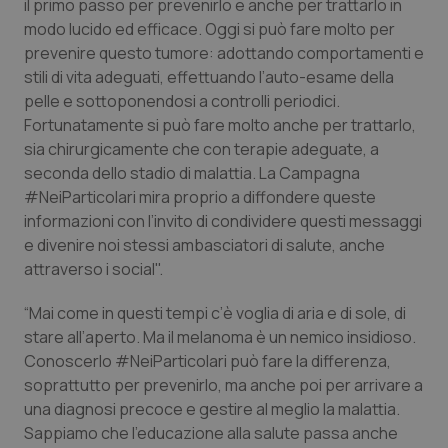
il primo passo per prevenirlo e anche per trattarlo in
Salute orale & impianti
modo lucido ed efficace. Oggi si può fare molto per
prevenire questo tumore: adottando comportamenti e
Sangue & coagulazione
stili di vita adeguati, effettuando l’auto-esame della
pelle e sottoponendosi a controlli periodici.
Fortunatamente si può fare molto anche per trattarlo,
Tiroide
sia chirurgicamente che con terapie adeguate, a
seconda dello stadio di malattia. La Campagna
Tumore al seno
#NeiParticolari mira proprio a diffondere queste
informazioni con l’invito di condividere questi messaggi
Tumore ovarico
e divenire noi stessi ambasciatori di salute, anche
attraverso i social".
Tumori del Polmone & Testa Collo
“Mai come in questi tempi c’è voglia di aria e di sole, di
Tumori gastrointestinali
stare all’aperto. Ma il melanoma è un nemico insidioso.
Conoscerlo #NeiParticolari può fare la differenza,
soprattutto per prevenirlo, ma anche poi per arrivare a
Ulcera & Reflusso
una diagnosi precoce e gestire al meglio la malattia.
Sappiamo che l’educazione alla salute passa anche
Vaccini