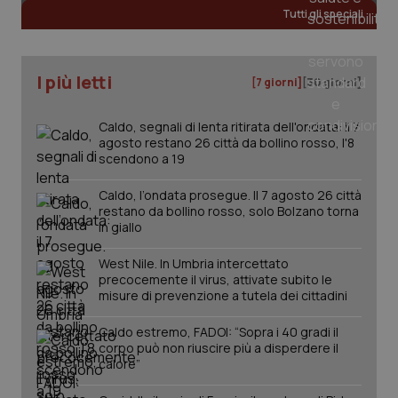
Tutti gli speciali
I più letti
[7 giorni]
[30 giorni]
Caldo, segnali di lenta ritirata dell'ondata: il 7
agosto restano 26 città da bollino rosso, l'8
scendono a 19
Caldo, l’ondata prosegue. Il 7 agosto 26 città
restano da bollino rosso, solo Bolzano torna
in giallo
_ga_KM60CM4NPH
.quotidianosanita.it
1 anno
mes
West Nile. In Umbria intercettato
precocemente il virus, attivate subito le
misure di prevenzione a tutela dei cittadini
Caldo estremo, FADOI: “Sopra i 40 gradi il
corpo può non riuscire più a disperdere il
calore”