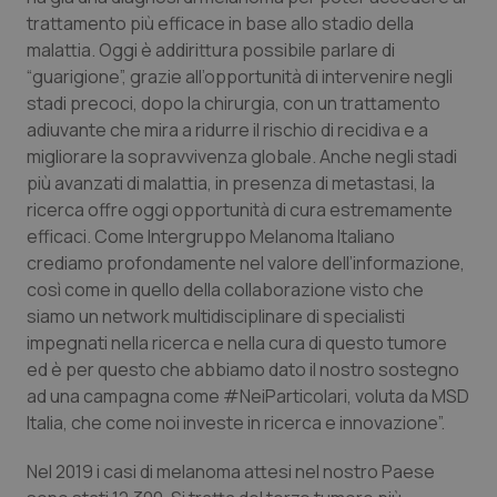
trattamento più efficace in base allo stadio della
Piemonte
HIV
malattia. Oggi è addirittura possibile parlare di
“guarigione”, grazie all’opportunità di intervenire negli
Provincia Autonoma di Bolzano
Infezioni & Febbre
stadi precoci, dopo la chirurgia, con un trattamento
adiuvante che mira a ridurre il rischio di recidiva e a
Provincia Autonoma di Trento
Ipertensione & Scompenso
migliorare la sopravvivenza globale. Anche negli stadi
più avanzati di malattia, in presenza di metastasi, la
ricerca offre oggi opportunità di cura estremamente
Puglia
Malattie rare
efficaci. Come Intergruppo Melanoma Italiano
crediamo profondamente nel valore dell’informazione,
Sardegna
Malattia di Crohn & Rettocolite Ulcerosa
così come in quello della collaborazione visto che
siamo un network multidisciplinare di specialisti
Sicilia
Neuroscienze & patologie neurodegenerative
impegnati nella ricerca e nella cura di questo tumore
ed è per questo che abbiamo dato il nostro sostegno
Toscana
Obesità
ad una campagna come #NeiParticolari, voluta da MSD
Italia, che come noi investe in ricerca e innovazione”.
Umbria
Oftalmologia
Nel 2019 i casi di melanoma attesi nel nostro Paese