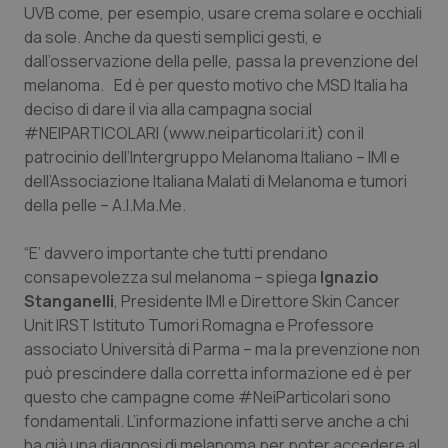
UVB come, per esempio, usare crema solare e occhiali
Calabria
Asma & BPCO
da sole. Anche da questi semplici gesti, e
dall’osservazione della pelle, passa la prevenzione del
Campania
Car-T
melanoma. Ed è per questo motivo che MSD Italia ha
deciso di dare il via alla campagna social
Emilia-Romagna
Colesterolo & coronaropatie
#NEIPARTICOLARI (www.neiparticolari.it) con il
patrocinio dell’Intergruppo Melanoma Italiano – IMI e
Friuli Venezia Giulia
Dermatite Atopica
dell’Associazione Italiana Malati di Melanoma e tumori
della pelle – A.I.Ma.Me.
Lazio
Diabete & glucometri
“E’ davvero importante che tutti prendano
Liguria
Disturbi dell’umore
consapevolezza sul melanoma – spiega
Ignazio
Stanganelli
, Presidente IMI e Direttore Skin Cancer
Unit IRST Istituto Tumori Romagna e Professore
Lombardia
Dolore
associato Università di Parma – ma la prevenzione non
può prescindere dalla corretta informazione ed è per
Marche
Donna & Salute
questo che campagne come #NeiParticolari sono
fondamentali. L’informazione infatti serve anche a chi
Molise
Epatiti
ha già una diagnosi di melanoma per poter accedere al