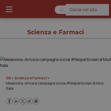
Lunedì 10 Agosto 2026
Scienza e Farmaci
Scienza e Farmaci
Cronache
QS
»
Scienza e Farmaci
»
Melanoma. Arriva la campagna social #Neiparticolari di Msd
Governo e Parlamento
Italia
Regioni e Asl
Lavoro e Professioni