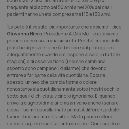
sono stati 12.300. Si tratta del terzo tumore più
Valle D’Aosta
Oncodermatologia
frequente al di sotto dei 50 anni e nel 20% dei casi i
pazienti hanno un’età compresa tra i 15 e i 39 anni.
Veneto
Oncoematologia
“La pelle è il ‘vestito’ più importante che abbiamo – dice
Oncologia & Nutrizione
Giovanna Niero
, Presidente A.I.Ma.Me – e dobbiamo
prendercene cura a qualsiasi età. Perché ci sono delle
Psoriasi & pelle
pratiche di prevenzione (ad iniziare dal proteggersi
adeguatamente quando ci si espone al sole, in tutte le
Quotidiano Cardiologia
stagioni) e di osservazione (i nei che cambiano
aspetto sono campanelli d’allarme) che devono
entrare a far parte della vita quotidiana. Eppure,
Quotidiano Chirurgia
spesso, un neo che cambia forma o colore
nonostante sia quotidianamente sotto i nostri occhi o
Quotidiano Oncologia
sotto quelli di chi ci sta vicino lo ignoriamo. E, quando
arriva la diagnosi di melanoma arrivano anche i sensi di
Quotidiano Pediatria
colpa, i ‘se mi fossi allarmato prima’. A differenza di altri
tumori, il melanoma è lì, visibile. Ma fa paura e allora,
Rene & patologie urogenitali
spesso, si preferisce far finta di niente. Conoscerlo è