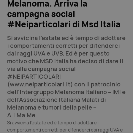
Melanoma. Arriva la
campagna social
Scienza e Farmaci
#Neiparticolari di Msd Italia
Studi e Analisi
Si avvicina l’estate ed è tempo di adottare
Lettere al direttore
i comportamenti corretti per difenderci
dai raggi UVA e UVB. Ed è per questo
Edizioni Regionali
motivo che MSD Italia ha deciso di dare il
via alla campagna social
QS Pro
#NEIPARTICOLARI
(www.neiparticolari.it) con il patrocinio
Professionisti Sanitari.AI
dell’Intergruppo Melanoma Italiano – IMI e
dell’Associazione Italiana Malati di
Abruzzo
QS Pro Gold
Melanoma e tumori della pelle –
A.I.Ma.Me.
QS Club
Newsletter
Basilicata
Artrite & artrosi
Si avvicina l’estate ed è tempo di adottare i
comportamenti corretti per difenderci dai raggi UVA e