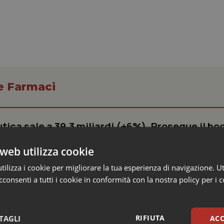
 e Farmaci
ica sale a 39,3 miliardi (+6%). Prosegue il bo
 e obesità e cala uso antibiotici. Ecco il Rapp
web utilizza cookie
ilizza i cookie per migliorare la tua esperienza di navigazione. Ut
ntinua a crescere, spinta dall'invecchiamento della popolazione, dall'
consenti a tutti i cookie in conformità con la nostra policy per i 
sione dei trattamenti per diabete e gestione del peso. Nel 2025 la 
RIFIUTA
TAGLI
ACC