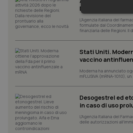
Aifa. Rivisto il Pr
Dalla revisione de
Neces
L’Agenzia italiana del farma
formulate dal Coordinamen
finanziaria delle Regioni. Il
Stati Uniti. Modern
vaccino antinflue
I cookie necessari con
Moderna ha annunciato oggi
e l'accesso alle aree 
mFLUSIVA (mRNA-1010), un nuo
Nome
VISITOR_PRIVACY_
Desogestrel ed et
in caso di uso pro
L'Agenzia Italiana del Farma
CookieScriptConse
delle autorizzazioni all'imm