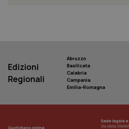
tracking-sites-ironf
tracking-enable
tracking-sites-ironf
session-id
_ga
Abruzzo
Edizioni
Basilicata
Calabria
Regionali
Campania
PHPSESSID
Emilia-Romagna
Sede legale e
_ga_KM60CM4NPH
Via della Stell
Quotidiano online