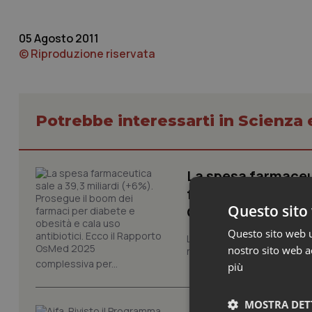
05 Agosto 2011
© Riproduzione riservata
Potrebbe interessarti in Scienza
La spesa farmaceut
farmaci per diabete
Questo sito 
OsMed 2025
Questo sito web ut
La farmaceutica italiana co
nostro sito web ac
nuove terapie e dall'espan
complessiva per...
più
MOSTRA DET