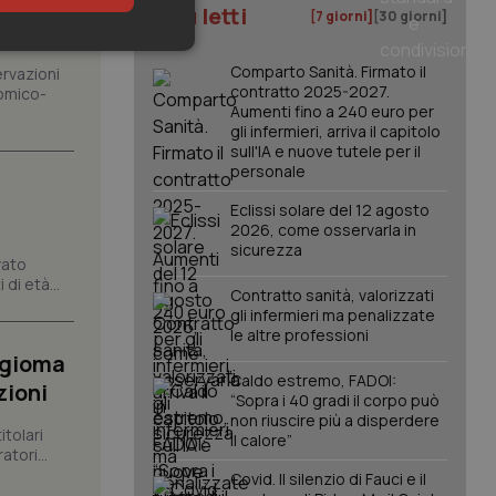
gioni.
I più letti
[7 giorni]
[30 giorni]
keting
Comparto Sanità. Firmato il
ervazioni
contratto 2025-2027.
omico-
Aumenti fino a 240 euro per
gli infermieri, arriva il capitolo
sull'IA e nuove tutele per il
personale
Eclissi solare del 12 agosto
2026, come osservarla in
sicurezza
igazione sulle pagine
vato
kie.
di età...
Contratto sanità, valorizzati
gli infermieri ma penalizzate
le altre professioni
er memorizzare le
utente per la loro
ngioma
 dati sul consenso
Caldo estremo, FADOI:
itiche e
zioni
tendo che le loro
“Sopra i 40 gradi il corpo può
ssioni future.
non riuscire più a disperdere
itolari
il calore”
l servizio Cookie-
tori...
erenze di consenso
sario che il banner
Covid. Il silenzio di Fauci e il
funzioni