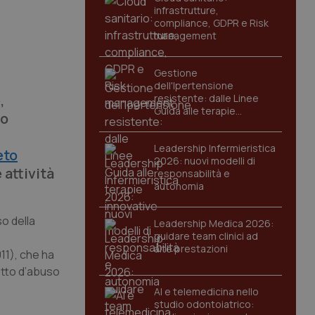
infrastrutture,
compliance, GDPR e Risk
management
Gestione
dell'Ipertensione
,
resistente: dalle Linee
Guida alle terapie
so
innovative
Leadership Infermieristica
eto
2026: nuovi modelli di
 attività
responsabilità e
autonomia
so della
Leadership Medica 2026:
guidare team clinici ad
alte prestazioni
011), che ha
getto d’abuso
AI e telemedicina nello
studio odontoiatrico: