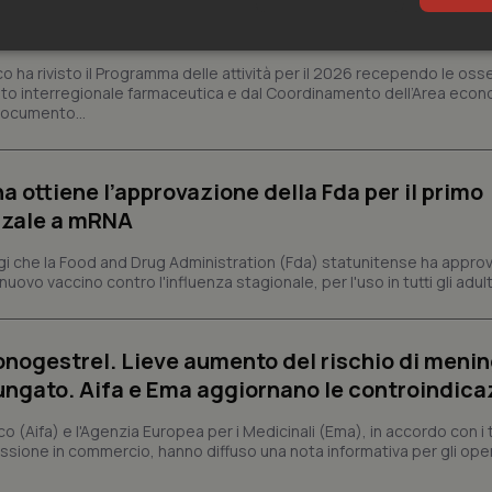
ogramma attività 2026 dopo le richieste delle Re
l prontuario alla governance, ecco le novità
sari
Statistici
Mar
co ha rivisto il Programma delle attività per il 2026 recependo le oss
to interregionale farmaceutica e dal Coordinamento dell’Area econ
 documento...
a ottiene l’approvazione della Fda per il primo
Necessari
Statistici
Marketing
nzale a mRNA
tribuiscono a rendere fruibile il sito web abilitandone funzionalità di base quali la nav
 che la Food and Drug Administration (Fda) statunitense ha appro
protette del sito. Il sito web non è in grado di funzionare correttamente senza questi coo
vo vaccino contro l'influenza stagionale, per l'uso in tutti gli adulti 
Fornitore
/
Dominio
Scadenza
Descrizione
METADATA
5 mesi 4
Questo cookie viene utilizzato p
YouTube
settimane
scelte di consenso e privacy dell'
.youtube.com
onogestrel. Lieve aumento del rischio di meni
interazione con il sito. Registra i
del visitatore riguardo a varie pol
lungato. Aifa e Ema aggiornano le controindica
impostazioni sulla privacy, garan
preferenze siano onorate nelle se
co (Aifa) e l'Agenzia Europea per i Medicinali (Ema), in accordo con i t
nt
5 mesi 3
Questo cookie viene utilizzato da
CookieScript
issione in commercio, hanno diffuso una nota informativa per gli opera
settimane
Script.com per ricordare le pref
www.quotidianosanita.it
sui cookie dei visitatori. È neces
dei cookie di Cookie-Script.com 