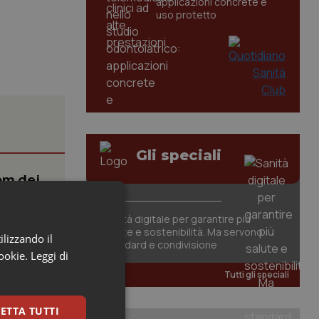
applicazioni concrete e
uso protetto
Gli speciali
om dei
orto
Sanità digitale per garantire più
salute e sostenibilità. Ma servono
ilizzando il
arrivo di
standard e condivisione
cookie.
Leggi di
spesa
Tutti gli speciali
ETTA TUTTI