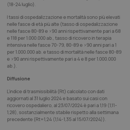
(18-24 luglio).
Piemonte
HIV
I tassi di ospedalizzazione e mortalità sono più elevati
nelle fasce di età più alte (tasso di ospedalizzazione
Provincia Autonoma di Bolzano
Infezioni & Febbre
nelle fasce 80-89 e >90 anni rispettivamente pari a 68
e 118 per 1.000.000 ab., tasso di ricovero in terapia
Provincia Autonoma di Trento
Ipertensione & Scompenso
intensiva nelle fasce 70-79, 80-89 e >90 anni pari a 1
per 1.000.000 ab. e tasso di mortalità nelle fasce 80-89
Puglia
Malattie rare
e >90 anni rispettivamente pari a 4 e 8 per 1.000.000
ab.).
Sardegna
Malattia di Crohn & Rettocolite Ulcerosa
Diffusione
Sicilia
Neuroscienze & patologie neurodegenerative
L’indice di trasmissibilità (Rt) calcolato con dati
aggiornati al 31 luglio 2024 e basato sui casi con
Toscana
Obesità
ricovero ospedaliero, al 23/07/2024 è pari a 1,19 (1,11-
1,28), sostanzialmente stabile rispetto alla settimana
Umbria
Oftalmologia
precedente (Rt=1,24 (1,14-1,35 al 15/07/2024)).