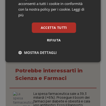
traiettoria evolutiva del virus”
acconsenti a tutti i cookie in conformità
Fiaso: situazione dei ricoveri Covid non
con la nostra policy per i cookie.
Leggi di
preoccupante
più
02 Agosto 2024
ACCETTA TUTTI
© Riproduzione riservata
RIFIUTA
MOSTRA DETTAGLI
Necessari
Statistici
Marketing
Potrebbe interessarti in
Scienza e Farmaci
La spesa farmaceutica sale a 39,3
Necessari
Statistici
Marketing
miliardi (+6%). Prosegue il boom dei
farmaci per diabete e obesità e cala
uso antibiotici. Ecco il Rapporto
I cookie necessari contribuiscono a rendere fruibile il