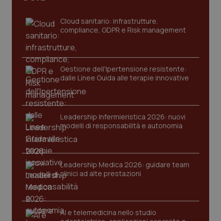
settim
www.quotidianosanita.it
Cloud sanitario: infrastrutture,
compliance, GDPR e Risk management
Gestione dell'Ipertensione resistente:
dalle Linee Guida alle terapie innovative
Leadership Infermieristica 2026: nuovi
tracking-sites-ironfish-
www.quotidianosanita.it
4
modelli di responsabilità e autonomia
tracking-enable
settim
2 gior
Leadership Medica 2026: guidare team
clinici ad alte prestazioni
tracking-sites-ironfish-
www.quotidianosanita.it
4
session-id
settim
2 gior
AI e telemedicina nello studio