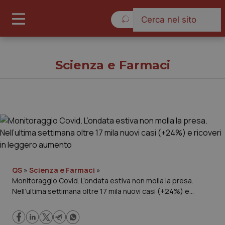
Venerdì 7 Agosto 2026
Scienza e Farmaci
Scienza e Farmaci
Cronache
Governo e Parlamento
QS
»
Scienza e Farmaci
»
Monitoraggio Covid. L’ondata estiva non molla la presa.
Nell’ultima settimana oltre 17 mila nuovi casi (+24%) e
Regioni e Asl
ricoveri in leggero aumento
Lavoro e Professioni