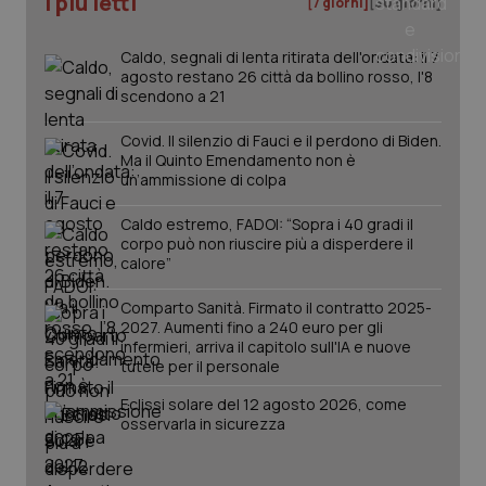
I più letti
[7 giorni]
[30 giorni]
Caldo, segnali di lenta ritirata dell'ondata: il 7
agosto restano 26 città da bollino rosso, l'8
PHPSESSID
Sessio
PHP.net
scendono a 21
www.quotidianosanita.it
Covid. Il silenzio di Fauci e il perdono di Biden.
Ma il Quinto Emendamento non è
un’ammissione di colpa
Caldo estremo, FADOI: “Sopra i 40 gradi il
corpo può non riuscire più a disperdere il
calore”
Comparto Sanità. Firmato il contratto 2025-
2027. Aumenti fino a 240 euro per gli
infermieri, arriva il capitolo sull'IA e nuove
tutele per il personale
Eclissi solare del 12 agosto 2026, come
osservarla in sicurezza
_ga_KM60CM4NPH
.quotidianosanita.it
1 anno