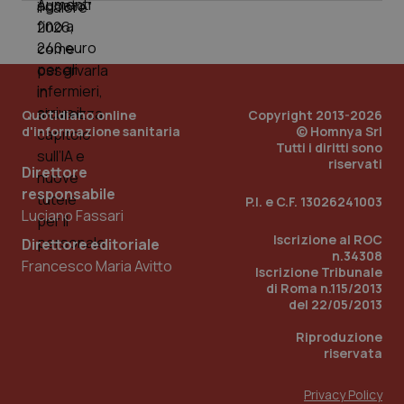
mes
Quotidiano online
Copyright 2013-2026
d'informazione sanitaria
© Homnya Srl
Tutti i diritti sono
riservati
Direttore
Fornitore
/
Nome
Scadenza
Descrizion
Dominio
responsabile
Nome
Fornitore
/
Dominio
Scadenza
Des
P.I. e C.F. 13026241003
_ga_0VMQEQKQ1N
.quotidianosanita.it
1 anno 1
Questo
Luciano Fassari
mese
cookie
VISITOR_INFO1_LIVE
5 mesi 4
Que
Google LLC
viene
Iscrizione al ROC
settimane
imp
.youtube.com
Direttore editoriale
utilizzato
You
n.34308
da Google
Francesco Maria Avitto
ten
Iscrizione Tribunale
Analytics
pre
di Roma n.115/2013
per
del
mantener
vid
del 22/05/2013
lo stato
inco
della
può
Riproduzione
sessione.
det
riservata
vis
web
uti
nuo
Privacy Policy
ver