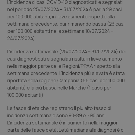
Valle D’Aosta
Oncodermatologia
L’incidenza di casi COVID-19 diagnosticati e segnalati
nel periodo 25/07/2024 – 31/07/2024 è pari a 29 casi
Veneto
Oncoematologia
per 100.000 abitanti, in lieve aumento rispetto alla
settimana precedente, pur rimanendo bassa (23 casi
per 100.000 abitanti nella settimana 18/07/2024 –
Oncologia & Nutrizione
24/07/2024).
Psoriasi & pelle
L’incidenza settimanale (25/07/2024 – 31/07/2024) dei
casi diagnosticati e segnalati risulta in lieve aumento
Quotidiano Cardiologia
nella maggior parte delle Regioni/PPAA rispetto alla
settimana precedente. L’incidenza più elevata è stata
Quotidiano Chirurgia
riportata nella regione Campania (55 casi per 100.000
abitanti) e la più bassa nelle Marche (1 caso per
Quotidiano Oncologia
100.000 abitanti).
Le fasce di età che registrano il più alto tasso di
Quotidiano Pediatria
incidenza settimanale sono 80-89 e >90 anni.
L’incidenza settimanale è in aumento nella maggior
Rene & patologie urogenitali
parte delle fasce d’età. L’età mediana alla diagnosi è di