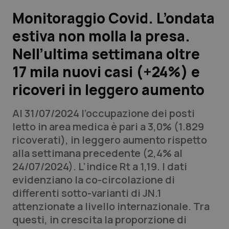
Monitoraggio Covid. L’ondata
Scienza e Farmaci
estiva non molla la presa.
Nell’ultima settimana oltre
Studi e Analisi
17 mila nuovi casi (+24%) e
Lettere al direttore
ricoveri in leggero aumento
Edizioni Regionali
Al 31/07/2024 l’occupazione dei posti
letto in area medica è pari a 3,0% (1.829
QS Pro
ricoverati), in leggero aumento rispetto
alla settimana precedente (2,4% al
Professionisti Sanitari.AI
24/07/2024). L’indice Rt a 1,19. I dati
evidenziano la co-circolazione di
Abruzzo
QS Pro Gold
differenti sotto-varianti di JN.1
attenzionate a livello internazionale. Tra
QS Club
Newsletter
Basilicata
Artrite & artrosi
questi, in crescita la proporzione di