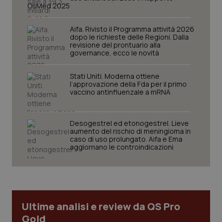
OsMed 2025
sito web abilitandone funzionalità di base quali la
navigazione sulle pagine e l'accesso alle aree
protette del sito. Il sito web non è in grado di
Aifa. Rivisto il Programma attività 2026
funzionare correttamente senza questi cookie.
dopo le richieste delle Regioni. Dalla
Nome
Fornitore
/
Dominio
Scaden
revisione del prontuario alla
governance, ecco le novità
VISITOR_PRIVACY_METADATA
5 mesi
YouTube
settim
.youtube.com
Stati Uniti. Moderna ottiene
l’approvazione della Fda per il primo
vaccino antinfluenzale a mRNA
Desogestrel ed etonogestrel. Lieve
aumento del rischio di meningioma in
caso di uso prolungato. Aifa e Ema
aggiornano le controindicazioni
Ultime analisi e review da QS Pro
Gold
CookieScriptConsent
5 mesi
CookieScript