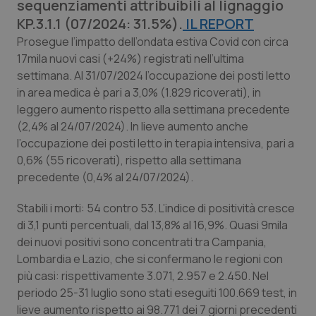
sequenziamenti attribuibili al lignaggio
Calabria
Asma & BPCO
KP.3.1.1 (07/2024: 31.5%).
IL REPORT
Prosegue l’impatto dell’ondata estiva Covid con circa
Campania
Car-T
17mila nuovi casi (+24%) registrati nell’ultima
settimana. Al 31/07/2024 l’occupazione dei posti letto
Emilia-Romagna
Colesterolo & coronaropatie
in area medica è pari a 3,0% (1.829 ricoverati), in
leggero aumento rispetto alla settimana precedente
Friuli Venezia Giulia
Dermatite Atopica
(2,4% al 24/07/2024). In lieve aumento anche
l’occupazione dei posti letto in terapia intensiva, pari a
Lazio
Diabete & glucometri
0,6% (55 ricoverati), rispetto alla settimana
precedente (0,4% al 24/07/2024).
Liguria
Disturbi dell’umore
Stabili i morti: 54 contro 53. L’indice di positività cresce
di 3,1 punti percentuali, dal 13,8% al 16,9%. Quasi 9mila
Lombardia
Dolore
dei nuovi positivi sono concentrati tra Campania,
Lombardia e Lazio, che si confermano le regioni con
Marche
Donna & Salute
più casi: rispettivamente 3.071, 2.957 e 2.450. Nel
periodo 25-31 luglio sono stati eseguiti 100.669 test, in
Molise
Epatiti
lieve aumento rispetto ai 98.771 dei 7 giorni precedenti