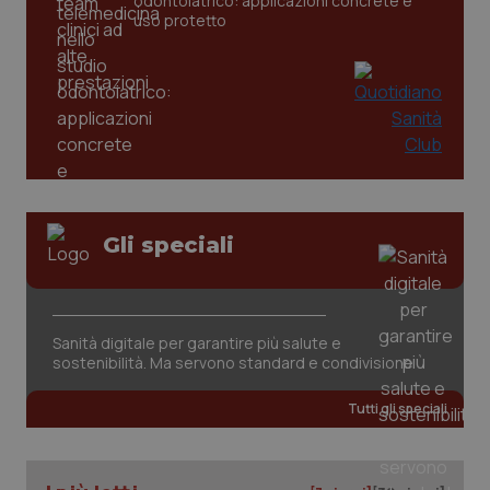
odontoiatrico: applicazioni concrete e
uso protetto
_ga
1 anno
Google LLC
mes
.quotidianosanita.it
Gli speciali
Sanità digitale per garantire più salute e
sostenibilità. Ma servono standard e condivisione
Tutti gli speciali