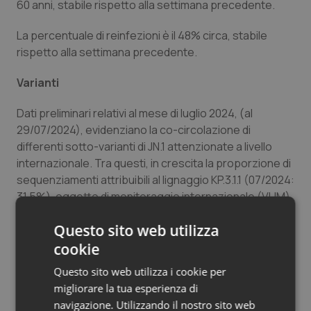
60 anni, stabile rispetto alla settimana precedente.
Salute orale & impianti
La percentuale di reinfezioni è il 48% circa, stabile
Sangue & coagulazione
rispetto alla settimana precedente.
Varianti
Tiroide
Dati preliminari relativi al mese di luglio 2024, (al
Tumore al seno
29/07/2024), evidenziano la co-circolazione di
differenti sotto-varianti di JN.1 attenzionate a livello
Tumore ovarico
internazionale. Tra questi, in crescita la proporzione di
sequenziamenti attribuibili al lignaggio KP.3.1.1 (07/2024:
Tumori del Polmone & Testa Collo
31.5%), oggetto di monitoraggio internazionale (VUM),
caratterizzato dalla delezione del residuo di serina in
Questo sito web utilizza
posizione 31 della proteina spike.
Tumori gastrointestinali
cookie
Ulcera & Reflusso
Questo sito web utilizza i cookie per
migliorare la tua esperienza di
Maggi (Spallanzani): “Fenomeno previsto nella
Vaccini
navigazione. Utilizzando il nostro sito web