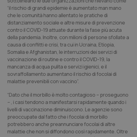
sottolineano le due organizzazioni che rilevano come
“il rischio di grandi epidemie è aumentato man mano
Piemonte
HIV
che le comunità hanno allentato le pratiche di
distanziamento sociale e altre misure di prevenzione
Provincia Autonoma di Bolzano
Infezioni & Febbre
contro il COVID-19 attuate durante la fase più acuta
della pandemia. Inoltre, con milioni di persone sfollate a
Provincia Autonoma di Trento
Ipertensione & Scompenso
causa di conflitti e crisi, tra cui in Ucraina, Etiopia,
Somalia e Afghanistan, le interruzioni dei servizi di
Puglia
Malattie rare
vaccinazione di routine e contro il COVID-19, la
mancanza di acqua pulita e servizi igienici, e il
sovraffollamento aumentano il rischio di focolai di
Sardegna
Malattia di Crohn & Rettocolite Ulcerosa
malattie prevenibili con vaccino”.
Sicilia
Neuroscienze & patologie neurodegenerative
“Dato che il morbillo è molto contagioso – proseguono
– , i casi tendono a manifestarsi rapidamente quando i
Toscana
Obesità
livelli di vaccinazione diminuiscono. Le agenzie sono
preoccupate dal fatto che i focolai di morbillo
Umbria
Oftalmologia
potrebbero anche preannunciare focolai di altre
malattie che non si diffondono così rapidamente. Oltre