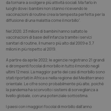
da tornare a svolgere più attività sociali. Ma farlo in
Salute orale & impianti
luoghi dove i bambini non stanno ricevendo le
vaccinazioni di routine crea la tempesta perfetta per la
Sangue & coagulazione
diffusione di una malattia come il morbillo”.
Nel 2020, 23 milioni di bambini hanno saltato le
Tiroide
vaccinazioni di base dell’infanzia tramite i servizi
sanitari di routine, il numero più alto dal 2009 e 3,7
Tumore al seno
milioni in più rispetto al 2019.
Tumore ovarico
A partire da aprile 2022, le agenzie registrano 21 grandi
e dirompenti focolai di morbillo in tutto il mondo negli
Tumori del Polmone & Testa Collo
ultimi 12 mesi. La maggior parte dei casi di morbillo sono
stati riportati in Africa e nella regione del Mediterraneo
Tumori gastrointestinali
orientale. Le cifre sono probabilmente più alte, poiché
la pandemia ha sconvolto i sistemi di sorveglianza a
livello globale, con una potenziale sottostima.
Ulcera & Reflusso
I paesi con i maggiori focolai di morbillo dall’anno
Vaccini