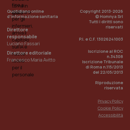
del
ute
Quotidiano online
Copyright 2013-2026
d'informazione sanitaria
© Homnya Srl
tracking-sites-
www.quotidianosanita.it
4
Que
ironfish-tracking-
settimane
imp
Tutti i diritti sono
named-enable
2 giorni
dal
riservati
per 
Direttore
sis
responsabile
sol
P.I. e C.F. 13026241003
ute
Luciano Fassari
ide
Wel
Iscrizione al ROC
Direttore editoriale
n.34308
Francesco Maria Avitto
Iscrizione Tribunale
di Roma n.115/2013
del 22/05/2013
Riproduzione
riservata
Privacy Policy
Cookie Policy
Accessibilità