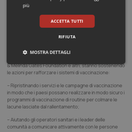
interruzioni legate alla pandemia da COVID-19 hanno
più
ritardato l’introduzione della seconda dose del vaccino
contro il morbillo in molti paesi.
ACCETTA TUTTI
Mentre i paesi lavorano per rispondere ai focolai di
morbillo e di altre malattie prevenibili con vaccino e per
RIFIUTA
recuperare il terreno perduto, l’UNICEF e l’OMS,
insieme a partner come Gavi, l’Alleanza per i vaccini, i
MOSTRA DETTAGLI
partner della Measles & Rubella Initiative (M&RI), la Bill
& Melinda Gates Foundation e altri, stanno sostenendo
Necessari
Statistici
Marketing
le azioni per rafforzare i sistemi di vaccinazione:
– Ripristinando i servizi e le campagne di vaccinazione
in modo che i paesi possano realizzare in modo sicuro i
programmi di vaccinazione di routine per colmare le
lacune lasciate dal rallentamento;
Necessari
Statistici
Marketing
I cookie necessari contribuiscono a rendere fruibile il
– Aiutando gli operatori sanitari e i leader delle
sito web abilitandone funzionalità di base quali la
comunità a comunicare attivamente con le persone
navigazione sulle pagine e l'accesso alle aree
protette del sito. Il sito web non è in grado di