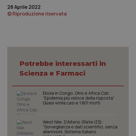
28 Aprile 2022
© Riproduzione riservata
tracking-sites-ironfish-
www.quotidianosanita.it
4
Potrebbe interessarti in
tracking-enable
settim
2 gior
Scienza e Farmaci
Ebola in Congo. Oms e Africa Cdc:
tracking-sites-ironfish-
www.quotidianosanita.it
4
“Epidemia più veloce della risposta”.
session-id
settim
Quasi 4mila casi e 1.801 morti
2 gior
West Nile. D’Alterio (Rete IZS):
“Sorveglianza e dati scientifici, senza
_ga
1 anno
Google LLC
allarmismi. Sistema italiano
mes
.quotidianosanita.it