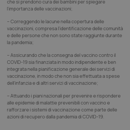
che si prendono cura dei bambini per spiegare
funzionare correttamente senza questi cookie.
l’importanza delle vaccinazioni;
Nome
Fornitore
/
Dominio
Scaden
– Correggendo le lacune nella copertura delle
VISITOR_PRIVACY_METADATA
5 mesi
YouTube
settim
.youtube.com
vaccinazioni, compresa l’identificazione delle comunità
e delle persone che non sono state raggiunte durante
la pandemia;
– Assicurando che la consegna del vaccino contro il
COVID-19 sia finanziata in modo indipendente e ben
integrata nella pianificazione generale dei servizi di
vaccinazione, in modo che non sia effettuata a spese
dell’infanzia e di altri servizi di vaccinazione;
– Attuando i piani nazionali per prevenire e rispondere
alle epidemie di malattie prevenibili con vaccino e
rafforzare i sistemi di vaccinazione come parte delle
CookieScriptConsent
5 mesi
CookieScript
azioni di recupero dalla pandemia di COVID-19.
settim
www.quotidianosanita.it