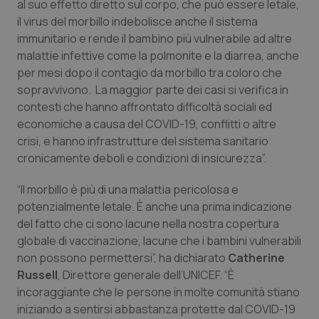
Valle D’Aosta
Oncodermatologia
al suo effetto diretto sul corpo, che può essere letale,
il virus del morbillo indebolisce anche il sistema
immunitario e rende il bambino più vulnerabile ad altre
Veneto
Oncoematologia
malattie infettive come la polmonite e la diarrea, anche
per mesi dopo il contagio da morbillo tra coloro che
Oncologia & Nutrizione
sopravvivono. La maggior parte dei casi si verifica in
contesti che hanno affrontato difficoltà sociali ed
Psoriasi & pelle
economiche a causa del COVID-19, conflitti o altre
crisi, e hanno infrastrutture del sistema sanitario
Quotidiano Cardiologia
cronicamente deboli e condizioni di insicurezza”.
Quotidiano Chirurgia
“Il morbillo è più di una malattia pericolosa e
potenzialmente letale. È anche una prima indicazione
del fatto che ci sono lacune nella nostra copertura
Quotidiano Oncologia
globale di vaccinazione, lacune che i bambini vulnerabili
non possono permettersi”, ha dichiarato
Catherine
Quotidiano Pediatria
Russell
, Direttore generale dell’UNICEF. “È
incoraggiante che le persone in molte comunità stiano
Rene & patologie urogenitali
iniziando a sentirsi abbastanza protette dal COVID-19