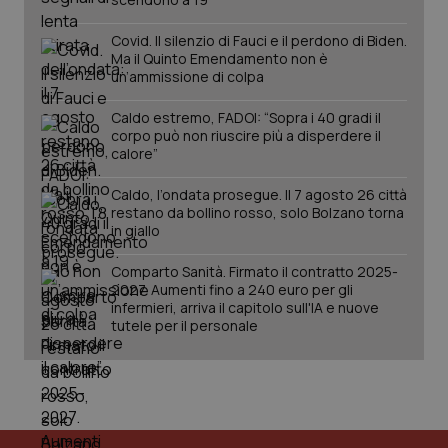
__Secure-YNID
.youtube.com
5 mesi 4
Que
settimane
imp
Covid. Il silenzio di Fauci e il perdono di Biden.
You
ten
Ma il Quinto Emendamento non è
pre
un’ammissione di colpa
del
vid
inco
Caldo estremo, FADOI: “Sopra i 40 gradi il
può
corpo può non riuscire più a disperdere il
det
vis
calore”
web
uti
Caldo, l’ondata prosegue. Il 7 agosto 26 città
nuo
ver
restano da bollino rosso, solo Bolzano torna
dell
in giallo
You
YSC
Sessione
Que
Google LLC
Comparto Sanità. Firmato il contratto 2025-
imp
.youtube.com
2027. Aumenti fino a 240 euro per gli
You
infermieri, arriva il capitolo sull'IA e nuove
ten
vis
tutele per il personale
vid
__Secure-
.youtube.com
5 mesi 4
Que
ROLLOUT_TOKEN
settimane
imp
You
ges
del
e d
per