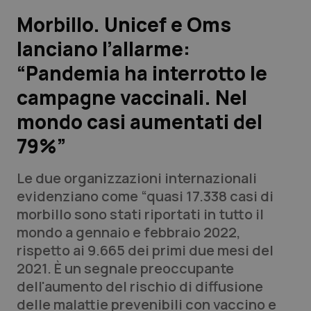
Morbillo. Unicef e Oms
Scienza e Farmaci
lanciano l’allarme:
“Pandemia ha interrotto le
Studi e Analisi
campagne vaccinali. Nel
Lettere al direttore
mondo casi aumentati del
Edizioni Regionali
79%”
QS Pro
Le due organizzazioni internazionali
evidenziano come “quasi 17.338 casi di
Professionisti Sanitari.AI
morbillo sono stati riportati in tutto il
mondo a gennaio e febbraio 2022,
rispetto ai 9.665 dei primi due mesi del
Abruzzo
QS Pro Gold
2021. È un segnale preoccupante
QS Club
Newsletter
dell'aumento del rischio di diffusione
Basilicata
Artrite & artrosi
delle malattie prevenibili con vaccino e