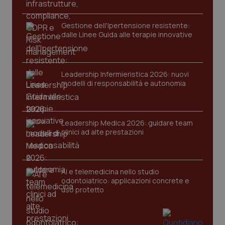
PHPSESSID
Sessio
PHP.net
Gestione dell'Ipertensione resistente:
www.quotidianosanita.it
dalle Linee Guida alle terapie innovative
Leadership Infermieristica 2026: nuovi
modelli di responsabilità e autonomia
Leadership Medica 2026: guidare team
clinici ad alte prestazioni
AI e telemedicina nello studio
odontoiatrico: applicazioni concrete e
uso protetto
_ga_KM60CM4NPH
.quotidianosanita.it
1 anno
mes