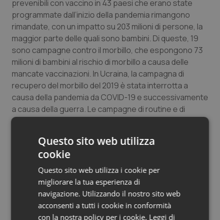
prevenibili con vaccino in 43 paesi che erano state
programmate dall’inizio della pandemia rimangono
rimandate, con un impatto su 203 milioni di persone, la
maggior parte delle quali sono bambini. Di queste, 19
sono campagne contro il morbillo, che espongono 73
milioni di bambini al rischio di morbillo a causa delle
mancate vaccinazioni. In Ucraina, la campagna di
recupero del morbillo del 2019 è stata interrotta a
causa della pandemia da COVID-19 e successivamente
a causa della guerra. Le campagne di routine e di
recupero sono necessarie ovunque sia possibile
l’accesso per aiutare a garantire che non ci siano
Questo sito web utilizza
focolai ripetuti come nel 2017-2019, quando si sono
cookie
registrati oltre 115.000 casi di morbillo e 41 morti nel
paese – la più alta incidenza in Europa.
Questo sito web utilizza i cookie per
migliorare la tua esperienza di
Una copertura pari o superiore al 95% con due dosi del
navigazione. Utilizzando il nostro sito web
vaccino sicuro ed efficace contro il morbillo può
acconsenti a tutti i cookie in conformità
proteggere i bambini da tale malattia. Tuttavia, le
con la nostra policy per i cookie.
Leggi di