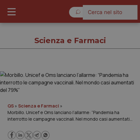
Domenica 9 Agosto 2026
Scienza e Farmaci
Scienza e Farmaci
Cronache
Governo e Parlamento
QS
»
Scienza e Farmaci
»
Morbillo. Unicef e Oms lanciano l’allarme: “Pandemia ha
interrotto le campagne vaccinali. Nel mondo casi aumentati
Regioni e Asl
del 79%”
Lavoro e Professioni