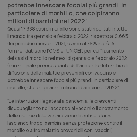
potrebbe innescare focolai più grandi, in
Calabria
Asma & BPCO
particolare di morbillo, che colpiranno
milioni di bambini nel 2022”.
Campania
Car-T
Quasi 17.338 casi di morbillo sono stati riportati in tutto
il mondo tra gennaio e febbraio 2022, rispetto ai 9.665
Emilia-Romagna
Colesterolo & coronaropatie
dei primi due mesi del 2021, ovvero il 79% in più. A
fornire i dati sono l’OMS e l’UNICEF, per cui “l’aumento
Friuli Venezia Giulia
Dermatite Atopica
dei casi di morbillo nei mesi di gennaio e febbraio 2022
è un segnale preoccupante dell’aumento del rischio di
Lazio
Diabete & glucometri
diffusione delle malattie prevenibili con vaccino e
potrebbe innescare focolai più grandi, in particolare di
Liguria
Disturbi dell’umore
morbillo, che colpiranno milioni di bambini nel 2022”.
Lombardia
Dolore
“Le interruzioni legate alla pandemia, le crescenti
disuguaglianze nell’accesso ai vaccini e il dirottamento
delle risorse dalle vaccinazioni di routine stanno
Marche
Donna & Salute
lasciando troppi bambini senza protezione contro il
morbillo e altre malattie prevenibili con i vaccini”,
Molise
Epatiti