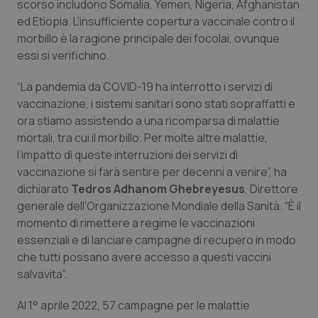
scorso includono Somalia, Yemen, Nigeria, Afghanistan
ed Etiopia. L’insufficiente copertura vaccinale contro il
morbillo è la ragione principale dei focolai, ovunque
essi si verifichino.
“La pandemia da COVID-19 ha interrotto i servizi di
vaccinazione, i sistemi sanitari sono stati sopraffatti e
ora stiamo assistendo a una ricomparsa di malattie
mortali, tra cui il morbillo. Per molte altre malattie,
l’impatto di queste interruzioni dei servizi di
vaccinazione si farà sentire per decenni a venire”, ha
dichiarato
Tedros Adhanom Ghebreyesus
, Direttore
generale dell’Organizzazione Mondiale della Sanità. “È il
momento di rimettere a regime le vaccinazioni
essenziali e di lanciare campagne di recupero in modo
che tutti possano avere accesso a questi vaccini
salvavita”.
Al 1° aprile 2022, 57 campagne per le malattie