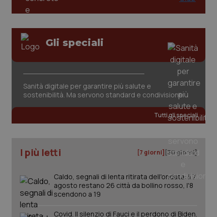
Gli speciali
CookieScriptConsent
5 mesi
CookieScript
settim
www.quotidianosanita.it
Sanità digitale per garantire più salute e
sostenibilità. Ma servono standard e condivisione
Tutti gli speciali
I più letti
[7 giorni]
[30 giorni]
Caldo, segnali di lenta ritirata dell'ondata: il 7
agosto restano 26 città da bollino rosso, l'8
scendono a 19
tracking-sites-ironfish-
www.quotidianosanita.it
4
tracking-enable
settim
2 gior
Covid. Il silenzio di Fauci e il perdono di Biden.