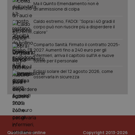
Ma il Quinto Emendamento non è
un’ammissione di colpa
tracking-sites-ironfish-
www.quotidianosanita.it
4
Caldo estremo, FADOI: “Sopra i 40 gradi il
session-id
settim
corpo può non riuscire più a disperdere il
2 gior
calore”
Comparto Sanità. Firmato il contratto 2025-
2027. Aumenti fino a 240 euro per gli
_ga
1 anno
Google LLC
infermieri, arriva il capitolo sull'IA e nuove
mes
.quotidianosanita.it
tutele per il personale
Eclissi solare del 12 agosto 2026, come
osservarla in sicurezza
Quotidiano online
Copyright 2013-2026