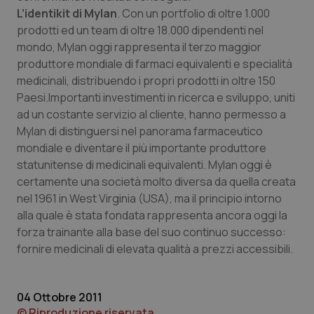
Calabria
Asma & BPCO
L’identikit di Mylan
. Con un portfolio di oltre 1.000
prodotti ed un team di oltre 18.000 dipendenti nel
Campania
Car-T
mondo, Mylan oggi rappresenta il terzo maggior
produttore mondiale di farmaci equivalenti e specialità
medicinali, distribuendo i propri prodotti in oltre 150
Emilia-Romagna
Colesterolo & coronaropatie
Paesi.Importanti investimenti in ricerca e sviluppo, uniti
ad un costante servizio al cliente, hanno permesso a
Friuli Venezia Giulia
Dermatite Atopica
Mylan di distinguersi nel panorama farmaceutico
mondiale e diventare il più importante produttore
Lazio
Diabete & glucometri
statunitense di medicinali equivalenti. Mylan oggi è
certamente una società molto diversa da quella creata
Liguria
Disturbi dell’umore
nel 1961 in West Virginia (USA), ma il principio intorno
alla quale è stata fondata rappresenta ancora oggi la
Lombardia
Dolore
forza trainante alla base del suo continuo successo:
fornire medicinali di elevata qualità a prezzi accessibili.
Marche
Donna & Salute
04 Ottobre 2011
Molise
Epatiti
© Riproduzione riservata