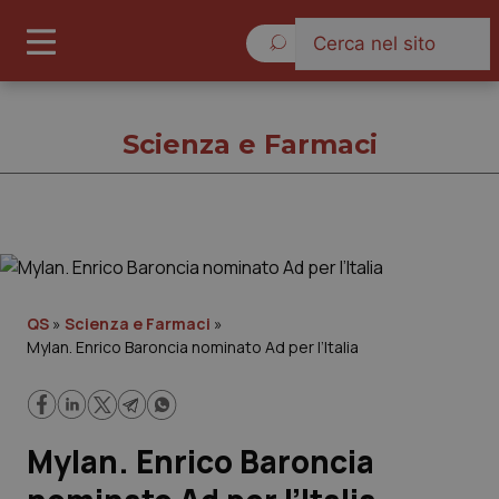
Sabato 8 Agosto 2026
Scienza e Farmaci
Scienza e Farmaci
Cronache
QS
»
Scienza e Farmaci
»
Mylan. Enrico Baroncia nominato Ad per l’Italia
Governo e Parlamento
Regioni e Asl
Mylan. Enrico Baroncia
Lavoro e Professioni