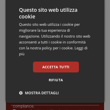
Valle D’Aosta
Oncodermatologia
La spesa farmaceutica sale a 39,3
miliardi (+6%). Prosegue il boom dei
farmaci per diabete e obesità e cala
Questo sito web utilizza
uso antibiotici. Ecco il Rapporto
Veneto
Oncoematologia
cookie
OsMed 2025
Questo sito web utilizza i cookie per
Oncologia & Nutrizione
Aifa. Rivisto il Programma attività 2026
migliorare la tua esperienza di
dopo le richieste delle Regioni. Dalla
revisione del prontuario alla
navigazione. Utilizzando il nostro sito web
Psoriasi & pelle
governance, ecco le novità
acconsenti a tutti i cookie in conformità
con la nostra policy per i cookie.
Leggi di
Quotidiano Cardiologia
più
Quotidiano Chirurgia
ACCETTA TUTTI
Ultime analisi e review da QS Pro
Gold
Quotidiano Oncologia
RIFIUTA
Cloud sanitario: infrastrutture,
Quotidiano Pediatria
compliance, GDPR e Risk management
MOSTRA DETTAGLI
Rene & patologie urogenitali
Necessari
Statistici
Marketing