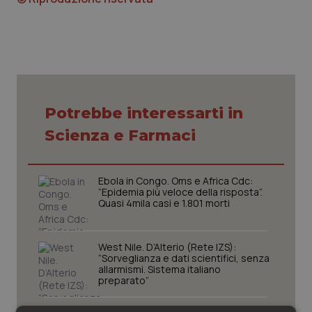
Piemonte
HIV
Provincia Autonoma di Bolzano
Infezioni & Febbre
Provincia Autonoma di Trento
Ipertensione & Scompenso
Potrebbe interessarti in
Puglia
Malattie rare
Scienza e Farmaci
Sardegna
Malattia di Crohn & Rettocolite Ulcerosa
Ebola in Congo. Oms e Africa Cdc:
“Epidemia più veloce della risposta”.
Quasi 4mila casi e 1.801 morti
Sicilia
Neuroscienze & patologie neurodegenerative
Toscana
Obesità
West Nile. D’Alterio (Rete IZS):
“Sorveglianza e dati scientifici, senza
allarmismi. Sistema italiano
Umbria
Oftalmologia
preparato”