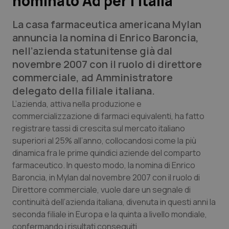
nominato Ad per l’Italia
La casa farmaceutica americana Mylan
Scienza e Farmaci
annuncia la nomina di Enrico Baroncia,
nell’azienda statunitense già dal
Studi e Analisi
novembre 2007 con il ruolo di direttore
commerciale, ad Amministratore
Lettere al direttore
delegato della filiale italiana.
Edizioni Regionali
L’azienda, attiva nella produzione e
commercializzazione di farmaci equivalenti, ha fatto
registrare tassi di crescita sul mercato italiano
QS Pro
superiori al 25% all’anno, collocandosi come la più
dinamica fra le prime quindici aziende del comparto
Professionisti Sanitari.AI
farmaceutico. In questo modo, la nomina di Enrico
Baroncia, in Mylan dal novembre 2007 con il ruolo di
Abruzzo
QS Pro Gold
Direttore commerciale, vuole dare un segnale di
continuità dell’azienda italiana, divenuta in questi anni la
QS Club
Newsletter
Basilicata
Artrite & artrosi
seconda filiale in Europa e la quinta a livello mondiale,
confermando i risultati conseguiti.