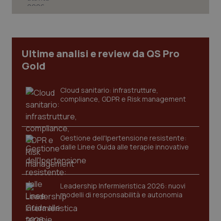
Ultime analisi e review da QS Pro
Gold
Cloud sanitario: infrastrutture,
compliance, GDPR e Risk management
Gestione dell'Ipertensione resistente:
dalle Linee Guida alle terapie innovative
PHPSESSID
Sessio
Leadership Infermieristica 2026: nuovi
PHP.net
www.quotidianosanita.it
modelli di responsabilità e autonomia