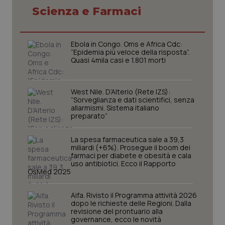
Scienza e Farmaci
Ebola in Congo. Oms e Africa Cdc:
tracking-sites-ironfish-
www.quotidianosanita.it
4
“Epidemia più veloce della risposta”.
tracking-enable
settim
Quasi 4mila casi e 1.801 morti
2 gior
West Nile. D’Alterio (Rete IZS):
“Sorveglianza e dati scientifici, senza
tracking-sites-ironfish-
www.quotidianosanita.it
4
allarmismi. Sistema italiano
session-id
settim
preparato”
2 gior
La spesa farmaceutica sale a 39,3
miliardi (+6%). Prosegue il boom dei
farmaci per diabete e obesità e cala
_ga
1 anno
Google LLC
uso antibiotici. Ecco il Rapporto
mes
.quotidianosanita.it
OsMed 2025
Aifa. Rivisto il Programma attività 2026
dopo le richieste delle Regioni. Dalla
revisione del prontuario alla
governance, ecco le novità