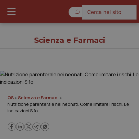
Sabato 8 Agosto 2026
Scienza e Farmaci
Scienza e Farmaci
Cronache
QS
»
Scienza e Farmaci
»
Nutrizione parenterale nei neonati. Come limitare i rischi. Le
Governo e Parlamento
indicazioni Sifo
Regioni e Asl
Lavoro e Professioni