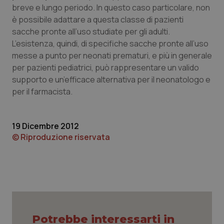
breve e lungo periodo. In questo caso particolare, non
è possibile adattare a questa classe di pazienti
sacche pronte all’uso studiate per gli adulti.
L’esistenza, quindi, di specifiche sacche pronte all’uso
messe a punto per neonati prematuri, e più in generale
per pazienti pediatrici, può rappresentare un valido
supporto e un’efficace alternativa per il neonatologo e
per il farmacista.
19 Dicembre 2012
© Riproduzione riservata
CookieScriptConsent
5 mesi
CookieScript
settim
www.quotidianosanita.it
Potrebbe interessarti in