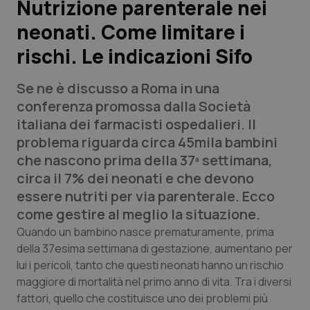
Nutrizione parenterale nei
neonati. Come limitare i
Scienza e Farmaci
rischi. Le indicazioni Sifo
Studi e Analisi
Se ne è discusso a Roma in una
Lettere al direttore
conferenza promossa dalla Società
italiana dei farmacisti ospedalieri. Il
Edizioni Regionali
problema riguarda circa 45mila bambini
che nascono prima della 37ª settimana,
QS Pro
circa il 7% dei neonati e che devono
essere nutriti per via parenterale. Ecco
Professionisti Sanitari.AI
come gestire al meglio la situazione.
Quando un bambino nasce prematuramente, prima
Abruzzo
QS Pro Gold
della 37esima settimana di gestazione, aumentano per
lui i pericoli, tanto che questi neonati hanno un rischio
QS Club
Newsletter
maggiore di mortalità nel primo anno di vita. Tra i diversi
Basilicata
Artrite & artrosi
fattori, quello che costituisce uno dei problemi più