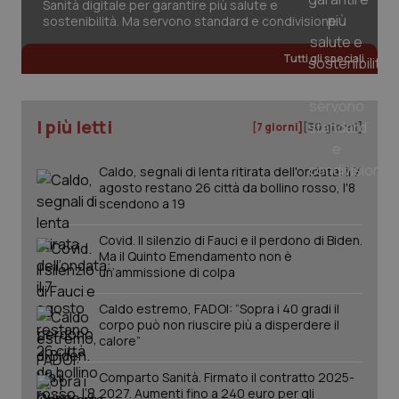
Sanità digitale per garantire più salute e
sostenibilità. Ma servono standard e condivisione
Fornitore
/
Nome
Scadenza
Descrizion
Dominio
Tutti gli speciali
Nome
Fornitore
/
Dominio
Scadenza
Des
_ga_0VMQEQKQ1N
.quotidianosanita.it
1 anno 1
Questo
mese
cookie
VISITOR_INFO1_LIVE
5 mesi 4
Que
Google LLC
viene
settimane
imp
.youtube.com
utilizzato
You
da Google
I più letti
ten
[7 giorni]
[30 giorni]
Analytics
pre
per
del
mantener
vid
Caldo, segnali di lenta ritirata dell'ondata: il 7
lo stato
inco
della
può
agosto restano 26 città da bollino rosso, l'8
sessione.
det
scendono a 19
vis
web
uti
Covid. Il silenzio di Fauci e il perdono di Biden.
nuo
Ma il Quinto Emendamento non è
ver
un’ammissione di colpa
dell
You
Caldo estremo, FADOI: “Sopra i 40 gradi il
__Secure-YNID
.youtube.com
5 mesi 4
Que
corpo può non riuscire più a disperdere il
settimane
imp
You
calore”
ten
pre
del
Comparto Sanità. Firmato il contratto 2025-
vid
2027. Aumenti fino a 240 euro per gli
inco