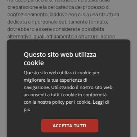
preparazione e la delicatezza del processo di
confezionamento, laddove non ci sia una struttura
dedicata e il personale debitamente formato,
dovrebbero essere considerate possibilità
alternative, quali l’affidamento a strutture idonee
esterne o a prodotti esistenti sul mercato.
Questo sito web utilizza
Il Ministero della Salute nel Marzo 2008 ha
cookie
pubblicato la raccomandazione n. 7
per la
Questo sito web utilizza i cookie per
prevenzione della morte, coma o grave danno derivati
migliorare la tua esperienza di
da errori in terapia farmacologica. Al suo interno si
navigazione. Utilizzando il nostro sito web
legge: “dopo la prescrizione, la preparazione
acconsenti a tutti i cookie in conformità
rappresenta la fase più critica nel processo di
con la nostra policy per i cookie.
Leggi di
gestione del farmaco in ospedale sia in reparto che in
più
Farmacia. L’errata preparazione di un farmaco dipende
da varie cause fra cui: diluizioni e ricostituzioni non
corrette; miscelazione di farmaci fisicamente o
ACCETTA TUTTI
chimicamente incompatibili tra loro o con le soluzioni