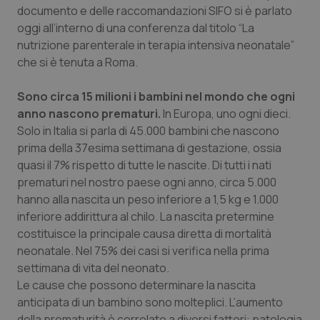
documento e delle raccomandazioni SIFO si è parlato
Piemonte
HIV
oggi all’interno di una conferenza dal titolo “La
nutrizione parenterale in terapia intensiva neonatale”
Provincia Autonoma di Bolzano
Infezioni & Febbre
che si è tenuta a Roma.
Sono circa 15 milioni i bambini nel mondo che ogni
Provincia Autonoma di Trento
Ipertensione & Scompenso
anno nascono prematuri.
In Europa, uno ogni dieci.
Solo in Italia si parla di 45.000 bambini che nascono
Puglia
Malattie rare
prima della 37esima settimana di gestazione, ossia
quasi il 7% rispetto di tutte le nascite. Di tutti i nati
Sardegna
Malattia di Crohn & Rettocolite Ulcerosa
prematuri nel nostro paese ogni anno, circa 5.000
hanno alla nascita un peso inferiore a 1,5 kg e 1.000
Sicilia
Neuroscienze & patologie neurodegenerative
inferiore addirittura al chilo. La nascita pretermine
costituisce la principale causa diretta di mortalità
Toscana
Obesità
neonatale. Nel 75% dei casi si verifica nella prima
settimana di vita del neonato.
Umbria
Oftalmologia
Le cause che possono determinare la nascita
anticipata di un bambino sono molteplici. L’aumento
della prematurità è correlato a diversi fattori: patologia