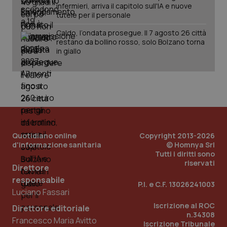
infermieri, arriva il capitolo sull'IA e nuove
può
det
tutele per il personale
vis
web
Caldo, l’ondata prosegue. Il 7 agosto 26 città
uti
restano da bollino rosso, solo Bolzano torna
nuo
ver
in giallo
dell
You
YSC
Sessione
Que
Google LLC
imp
.youtube.com
You
ten
vis
vid
__Secure-
.youtube.com
5 mesi 4
Que
Quotidiano online
Copyright 2013-2026
ROLLOUT_TOKEN
settimane
imp
You
d'informazione sanitaria
© Homnya Srl
ges
Tutti i diritti sono
del
riservati
e d
Direttore
per
del
responsabile
P.I. e C.F. 13026241003
ute
Luciano Fassari
tracking-sites-
www.quotidianosanita.it
4
Que
Iscrizione al ROC
Direttore editoriale
ironfish-tracking-
settimane
imp
n.34308
named-enable
2 giorni
dal
Francesco Maria Avitto
per 
Iscrizione Tribunale