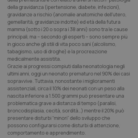
Valle D’Aosta
Oncodermatologia
della gravidanza (ipertensione, diabete, infezioni),
gravidanze a rischio (anomalie anatomiche dell'utero,
Veneto
Oncoematologia
gemellarità, gravidanze indotte) ed età della futura
mamma (sotto i 20 o sopra i 38 anni) sono tra le cause
Oncologia & Nutrizione
principali, ma – secondo gli esperti – sono sempre più
in gioco anche gli stili di vita poco sani (alcolismo,
Psoriasi & pelle
tabagismo, uso di droghe) e la procreazione
medicalmente assistita.
Quotidiano Cardiologia
Grazie ai progressi compiuti dalla neonatologia negli
ultimi anni, oggi un neonato prematuro nel 90% dei casi
Quotidiano Chirurgia
sopravvive. Tuttavia, nonostante i miglioramenti
assistenziali, circa il 10% dei neonati con un peso alla
nascita inferiore a 1.500 grammi può presentare una
Quotidiano Oncologia
problematica grave a distanza di tempo (paralisi,
broncodisplasia, cecità, sordità…) mentre il 20% può
Quotidiano Pediatria
presentare disturbi “minori” dello sviluppo che
possono configurarsi come disturbi di attenzione,
Rene & patologie urogenitali
comportamento e apprendimento.