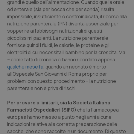
grandi è quello dell'alimentazione. Quando quella orale
Calabria
Asma & BPCO
od enterale (sia per bocca che per sonda) risulta
impossibile, insufficiente o controindicata, il ricorso alla
Campania
Car-T
nutrizione parenterale (PN) diventa essenziale per
sopperire ai fabbisogni nutrizionali di questi
Emilia-Romagna
Colesterolo & coronaropatie
piccolissimi pazienti. La nutrizione parenterale
fornisce quindi i fluidi, le calorie, le proteine e gli
Friuli Venezia Giulia
Dermatite Atopica
elettroliti di cui necessita il bambino per la crescita. Ma
– come fatti di cronaca ci hanno ricordato appena
Lazio
Diabete & glucometri
qualche mese fa
, quando un neonato è morto
all’Ospedale San Giovanni di Roma proprio per
problemi con questo procedimento – la nutrizione
Liguria
Disturbi dell’umore
parenterale non è priva di rischi.
Lombardia
Dolore
Per provare a limitarli, sia la Società Italiana
Farmacisti Ospedalieri (SIFO)
che la Farmacopea
Marche
Donna & Salute
europea hanno messo a punto negli anni alcune
indicazioni relative alla corretta preparazione delle
Molise
Epatiti
sacche, che sono raccolte in un documento. Di questo