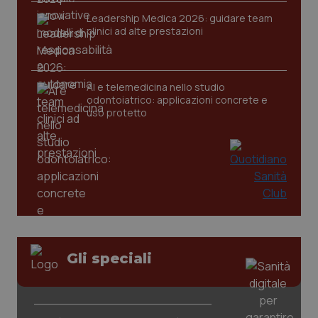
Leadership Medica 2026: guidare team
clinici ad alte prestazioni
AI e telemedicina nello studio
odontoiatrico: applicazioni concrete e
uso protetto
_ga_KM60CM4NPH
.quotidianosanita.it
1 anno
mes
Gli speciali