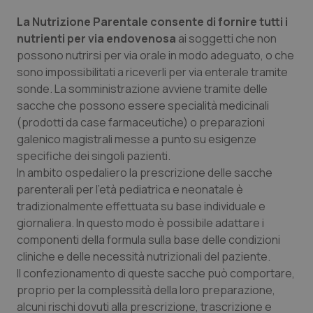
Salute orale & impianti
La Nutrizione Parentale consente di fornire tutti i
nutrienti per via endovenosa
ai soggetti che non
Sangue & coagulazione
possono nutrirsi per via orale in modo adeguato, o che
sono impossibilitati a riceverli per via enterale tramite
Tiroide
sonde. La somministrazione avviene tramite delle
sacche che possono essere specialità medicinali
(prodotti da case farmaceutiche) o preparazioni
Tumore al seno
galenico magistrali messe a punto su esigenze
specifiche dei singoli pazienti.
Tumore ovarico
In ambito ospedaliero la prescrizione delle sacche
parenterali per l'età pediatrica e neonatale è
Tumori del Polmone & Testa Collo
tradizionalmente effettuata su base individuale e
giornaliera. In questo modo è possibile adattare i
Tumori gastrointestinali
componenti della formula sulla base delle condizioni
cliniche e delle necessità nutrizionali del paziente.
Ulcera & Reflusso
Il confezionamento di queste sacche può comportare,
proprio per la complessità della loro preparazione,
Vaccini
alcuni rischi dovuti alla prescrizione, trascrizione e