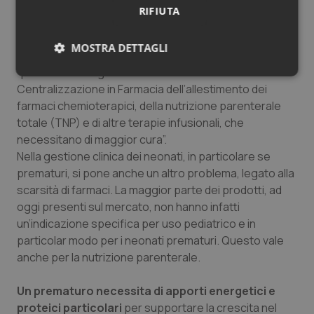
utilizzate per la diluizione; errata compilazione
RIFIUTA
dell’etichetta; deterioramento dei farmaci (farmaco
scaduto o non correttamente conservato)”.
MOSTRA DETTAGLI
Tra le principali azioni da intraprendere c’è quella di
“prevedere adeguati ambienti di lavoro e la
Necessari
Statistici
Marketing
Centralizzazione in Farmacia dell’allestimento dei
farmaci chemioterapici, della nutrizione parenterale
totale (TNP) e di altre terapie infusionali, che
necessitano di maggior cura”.
Nella gestione clinica dei neonati, in particolare se
prematuri, si pone anche un altro problema, legato alla
Necessari
Statistici
Marketing
scarsità di farmaci. La maggior parte dei prodotti, ad
I cookie necessari contribuiscono a rendere fruibile il
oggi presenti sul mercato, non hanno infatti
sito web abilitandone funzionalità di base quali la
un’indicazione specifica per uso pediatrico e in
navigazione sulle pagine e l'accesso alle aree
protette del sito. Il sito web non è in grado di
particolar modo per i neonati prematuri. Questo vale
funzionare correttamente senza questi cookie.
anche per la nutrizione parenterale.
Nome
Fornitore
/
Dominio
Scaden
VISITOR_PRIVACY_METADATA
5 mesi
Un prematuro necessita di apporti energetici e
YouTube
settim
.youtube.com
proteici particolari
per supportare la crescita nel