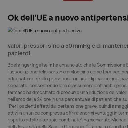
Ok dell’UE a nuovo antipertens
valori pressori sino a 50 mmHg e di mantenere
pazienti.
Boehringer Ingelheim ha annunciato che la Commissione E
l’associazione telmisartan e amlodipina come farmaco per 
adeguato controllo pressorio con amlodipina e in quei paz
separate, consentendo loro di assumere entrambi i principi
farmaco ha dimostrato di produrre una riduzione dei valo
nell’arco delle 24 ore in una percentuale di pazienti che su
“Per i pazienti affetti da ipertensione grave, quindi a magg
attivi in un’unica compressa offrirà enormi vantaggi in ter
rispetto ad altre terapie combinate”, ha dichiarato Michael
dell’Università della Saar, in Germania. “Il farmaco è inoltre