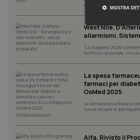
del Paese, sta avanzando pi
MOSTRA DET
West Nile. D’Alteri
Neces
allarmismi. Sistem
“La stagione 2026 conferma
territorio nazionale, con un
La spesa farmaceut
I cookie necessari con
farmaci per diabete
e l'accesso alle aree 
OsMed 2025
Nome
La farmaceutica italiana co
VISITOR_PRIVACY_
nuove terapie e dall'espan
complessiva per...
Aifa. Rivisto il Pr
CookieScriptConse