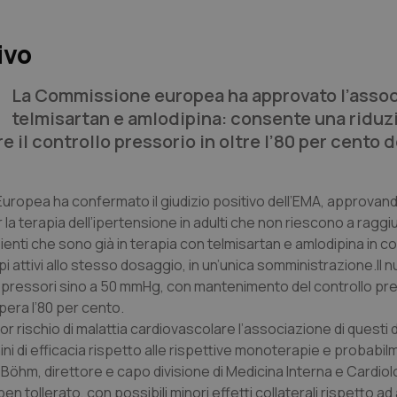
ivo
La Commissione europea ha approvato l’asso
telmisartan e amlodipina: consente una riduz
 il controllo pressorio in oltre l’80 per cento d
uropea ha confermato il giudizio positivo dell’EMA, approvan
la terapia dell’ipertensione in adulti che non riescono a ragg
ienti che sono già in terapia con telmisartan e amlodipina in
 attivi allo stesso dosaggio, in un’unica somministrazione.Il 
ri pressori sino a 50 mmHg, con mantenimento del controllo pr
pera l’80 per cento.
ior rischio di malattia cardiovascolare l’associazione di questi 
mini di efficacia rispetto alle rispettive monoterapie e probab
 Böhm, direttore e capo divisione di Medicina Interna e Cardiol
 ben tollerato, con possibili minori effetti collaterali rispetto a