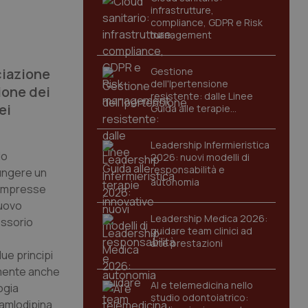
infrastrutture,
compliance, GDPR e Risk
management
ciazione
Gestione
dell'Ipertensione
ione dei
resistente: dalle Linee
ei
Guida alle terapie
innovative
Leadership Infermieristica
do
2026: nuovi modelli di
responsabilità e
iungere un
autonomia
 compresse
nuovo
Leadership Medica 2026:
essorio
guidare team clinici ad
alte prestazioni
due principi
ilmente anche
AI e telemedicina nello
ogia
studio odontoiatrico:
d amlodipina