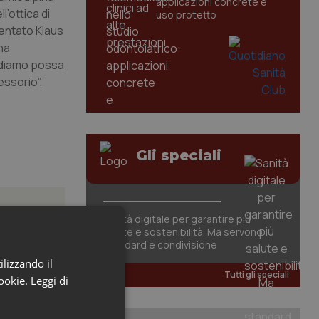
applicazioni concrete e
’ottica di
uso protetto
mentato Klaus
una
rediamo possa
essorio”.
Gli speciali
Sanità digitale per garantire più
salute e sostenibilità. Ma servono
standard e condivisione
ilizzando il
posta”.
Tutti gli speciali
cookie.
Leggi di
 orientali