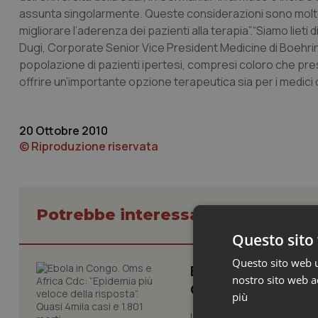
assunta singolarmente. Queste considerazioni sono molto i
migliorare l’aderenza dei pazienti alla terapia”.“Siamo liet
Dugi, Corporate Senior Vice President Medicine di Boehringer 
popolazione di pazienti ipertesi, compresi coloro che pres
offrire un’importante opzione terapeutica sia per i medici 
20 Ottobre 2010
© Riproduzione riservata
Potrebbe interessarti in Scienza
Questo sito 
Questo sito web ut
Ebola in Congo. Om
nostro sito web ac
Quasi 4mila casi e
più
L’epidemia di Ebola nella R