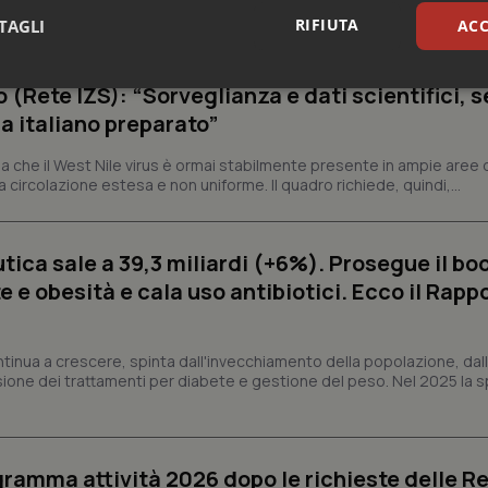
ù rapidamente della capacità di risposta. Al 4 agosto sono...
RIFIUTA
TAGLI
ACC
o (Rete IZS): “Sorveglianza e dati scientifici, 
sari
Statistici
Mar
a italiano preparato”
 che il West Nile virus è ormai stabilmente presente in ampie aree 
a circolazione estesa e non uniforme. Il quadro richiede, quindi,...
Necessari
Statistici
Marketing
ica sale a 39,3 miliardi (+6%). Prosegue il bo
tribuiscono a rendere fruibile il sito web abilitandone funzionalità di base quali la nav
 e obesità e cala uso antibiotici. Ecco il Rapp
protette del sito. Il sito web non è in grado di funzionare correttamente senza questi coo
Fornitore
/
Dominio
Scadenza
Descrizione
ntinua a crescere, spinta dall'invecchiamento della popolazione, dall'
METADATA
5 mesi 4
Questo cookie viene utilizzato p
YouTube
sione dei trattamenti per diabete e gestione del peso. Nel 2025 la 
settimane
scelte di consenso e privacy dell'
.youtube.com
interazione con il sito. Registra i
del visitatore riguardo a varie pol
impostazioni sulla privacy, garan
preferenze siano onorate nelle se
ogramma attività 2026 dopo le richieste delle Re
nt
5 mesi 3
Questo cookie viene utilizzato da
CookieScript