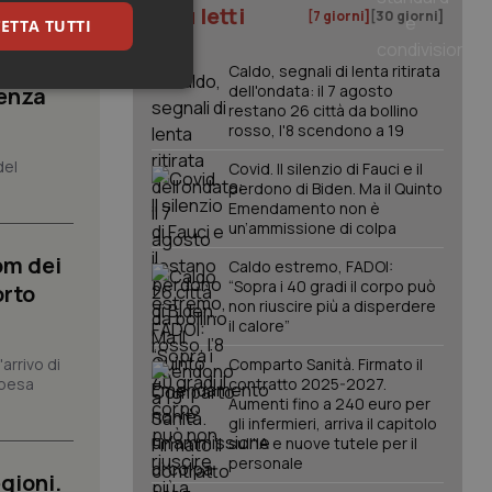
I più letti
[7 giorni]
[30 giorni]
ETTA TUTTI
Caldo, segnali di lenta ritirata
dell'ondata: il 7 agosto
senza
keting
restano 26 città da bollino
rosso, l'8 scendono a 19
del
Covid. Il silenzio di Fauci e il
perdono di Biden. Ma il Quinto
Emendamento non è
un’ammissione di colpa
om dei
Caldo estremo, FADOI:
“Sopra i 40 gradi il corpo può
igazione sulle pagine
orto
non riuscire più a disperdere
kie.
il calore”
arrivo di
Comparto Sanità. Firmato il
er memorizzare le
spesa
contratto 2025-2027.
utente per la loro
 dati sul consenso
Aumenti fino a 240 euro per
itiche e
gli infermieri, arriva il capitolo
tendo che le loro
sull'IA e nuove tutele per il
ssioni future.
personale
gioni.
l servizio Cookie-