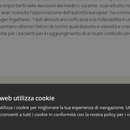
mportanti nelle decisioni del medico curante, soprattutto nell
i di aver ricevuto l’approvazione dell’autorità europee”, ha com
Ingelheim. “I dati dimostrano l’efficacia e la tollerabilità in 
entano ulteriori fattori di rischio quali diabete e obesità e c
che per i pazienti per il raggiungimento di un buon controllo pr
 e Farmaci
web utilizza cookie
ilizza i cookie per migliorare la tua esperienza di navigazione. Ut
s e Africa Cdc: “Epidemia più veloce della ris
consenti a tutti i cookie in conformità con la nostra policy per i 
 1.801 morti
epubblica Democratica del Congo continua a correre e, in alcune aree