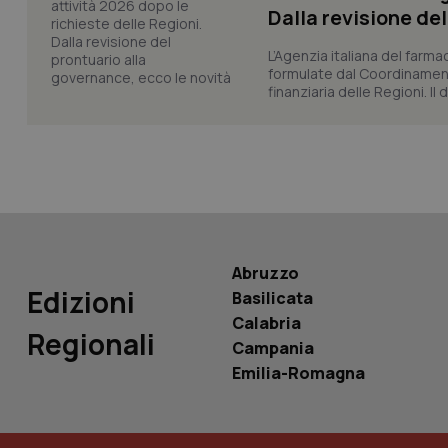
Dalla revisione de
L’Agenzia italiana del farma
formulate dal Coordinamen
tracking-sites-ironf
tracking-enable
finanziaria delle Regioni. Il
tracking-sites-ironf
session-id
_ga
Abruzzo
Edizioni
Basilicata
Calabria
PHPSESSID
Regionali
Campania
Emilia-Romagna