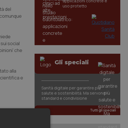
applicazioni concrete e
uso protetto
tà del
ve comunque
chiede
 sui social
inioni’ che
Gli speciali
tato alla
cientifica e
Sanità digitale per garantire più
salute e sostenibilità. Ma servono
standard e condivisione
Tutti gli speciali