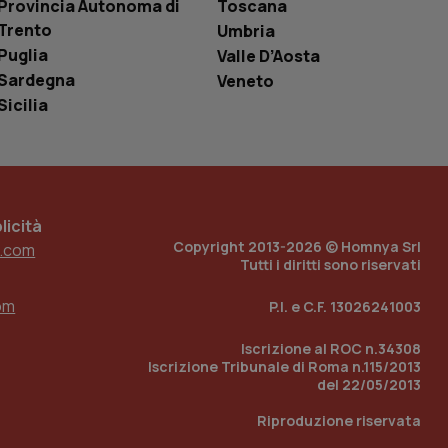
Provincia Autonoma di
Toscana
è un numero
o in cui viene
Trento
Umbria
r il sito, ma un
Puglia
Valle D’Aosta
tato di accesso per
Sardegna
Veneto
a Google Analytics
Sicilia
sione.
 tenere traccia
icità
i Youtube incorporati
tics per mantenere
tore del sito web sta
Copyright 2013-2026 © Homnya Srl
.com
ell'interfaccia di
Tutti i diritti sono riservati
 tenere traccia
om
P.I. e C.F. 13026241003
i Youtube incorporati
tore del sito web sta
ell'interfaccia di
Iscrizione al ROC n.34308
Iscrizione Tribunale di Roma n.115/2013
del 22/05/2013
 tenere traccia
Riproduzione riservata
r la gestione
one dell’esperienza