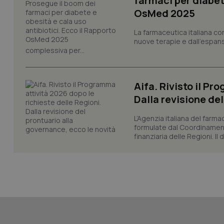
farmaci per diabete
OsMed 2025
La farmaceutica italiana co
CookieScriptConse
nuove terapie e dall'espan
complessiva per...
tracking-sites-ironf
Aifa. Rivisto il Pr
tracking-enable
Dalla revisione de
tracking-sites-ironf
session-id
L’Agenzia italiana del farma
formulate dal Coordinamen
finanziaria delle Regioni. Il
_ga
PHPSESSID