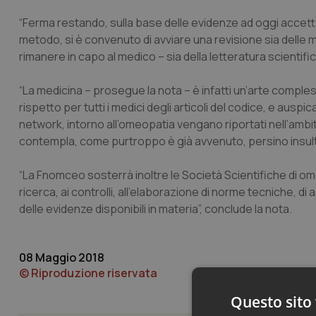
“Ferma restando, sulla base delle evidenze ad oggi accettat
metodo, si è convenuto di avviare una revisione sia delle
rimanere in capo al medico – sia della letteratura scientifi
“La medicina – prosegue la nota – è infatti un’arte compl
rispetto per tutti i medici degli articoli del codice, e auspi
network, intorno all’omeopatia vengano riportati nell’ambi
contempla, come purtroppo è già avvenuto, persino insult
“La Fnomceo sosterrà inoltre le Società Scientifiche di ome
ricerca, ai controlli, all’elaborazione di norme tecniche, di 
delle evidenze disponibili in materia”, conclude la nota.
08 Maggio 2018
© Riproduzione riservata
Questo sito 