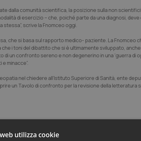
e dalla comunità scientifica, la posizione sulla non scientifici
 modalità di esercizio – che, poiché parte da una diagnosi, de
ca stessa”, scrive la Fnomceo oggi.
essa, che si basa sul rapporto medico- paziente. La Fnomceo 
ca che i toni del dibattito che si è ultimamente sviluppato, anche
to di un confronto sereno e non degenerino in una ‘guerra di op
i e minacce”.
opatia nel chiedere all’Istituto Superiore di Sanità, ente depu
aprire un Tavolo di confronto per la revisione della letteratura s
web utilizza cookie