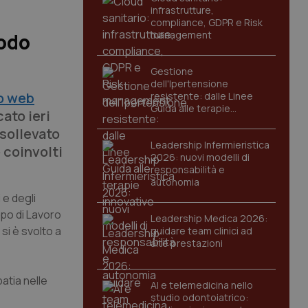
infrastrutture,
compliance, GDPR e Risk
management
todo
Gestione
dell'Ipertensione
to web
resistente: dalle Linee
Guida alle terapie
ato ieri
innovative
sollevato
Leadership Infermieristica
 coinvolti
2026: nuovi modelli di
responsabilità e
autonomia
 e degli
ppo di Lavoro
Leadership Medica 2026:
si è svolto a
guidare team clinici ad
alte prestazioni
atia nelle
AI e telemedicina nello
studio odontoiatrico: