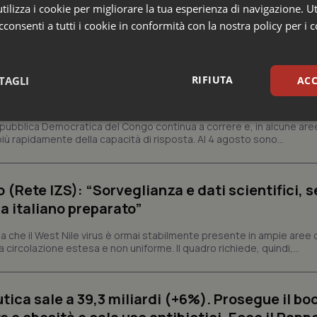
ilizza i cookie per migliorare la tua esperienza di navigazione. Ut
 e Farmaci
consenti a tutti i cookie in conformità con la nostra policy per i 
s e Africa Cdc: “Epidemia più veloce della ris
RIFIUTA
TAGLI
ACC
 1.801 morti
sari
Statistici
Mar
epubblica Democratica del Congo continua a correre e, in alcune aree
ù rapidamente della capacità di risposta. Al 4 agosto sono...
o (Rete IZS): “Sorveglianza e dati scientifici, 
a italiano preparato”
Necessari
Statistici
Marketing
 che il West Nile virus è ormai stabilmente presente in ampie aree 
a circolazione estesa e non uniforme. Il quadro richiede, quindi,...
tribuiscono a rendere fruibile il sito web abilitandone funzionalità di base quali la nav
protette del sito. Il sito web non è in grado di funzionare correttamente senza questi coo
Fornitore
/
Dominio
Scadenza
Descrizione
ica sale a 39,3 miliardi (+6%). Prosegue il bo
METADATA
5 mesi 4
Questo cookie viene utilizzato p
YouTube
settimane
scelte di consenso e privacy dell'
.youtube.com