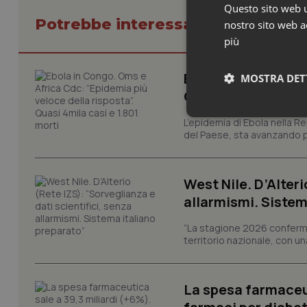
Questo sito web ut
Potrebbe interessarti in Scienza
nostro sito web ac
più
Ebola in Congo. Om
MOSTRA DET
Quasi 4mila casi e
Neces
L’epidemia di Ebola nella R
del Paese, sta avanzando pi
West Nile. D’Alteri
allarmismi. Sistem
“La stagione 2026 conferma
territorio nazionale, con un
I cookie necessari con
e l'accesso alle aree 
Nome
La spesa farmaceut
VISITOR_PRIVACY_