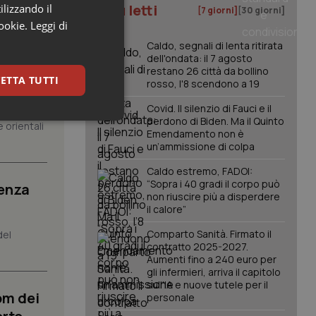
I più letti
ilizzando il
[7 giorni]
[30 giorni]
cookie.
Leggi di
Caldo, segnali di lenta ritirata
dell'ondata: il 7 agosto
restano 26 città da bollino
posta”.
ETTA TUTTI
rosso, l'8 scendono a 19
Covid. Il silenzio di Fauci e il
perdono di Biden. Ma il Quinto
keting
 orientali
Emendamento non è
un’ammissione di colpa
Caldo estremo, FADOI:
“Sopra i 40 gradi il corpo può
senza
non riuscire più a disperdere
il calore”
Comparto Sanità. Firmato il
del
contratto 2025-2027.
igazione sulle pagine
Aumenti fino a 240 euro per
kie.
gli infermieri, arriva il capitolo
sull'IA e nuove tutele per il
om dei
personale
er memorizzare le
utente per la loro