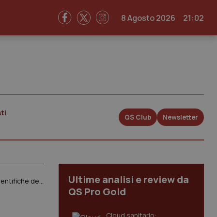
8 Agosto 2026
21:02
ti
QS Club
Newsletter
Ultime analisi e review da
Omeopatia/2. La Fnomceo ribadisce la non scientificità del metodo ma apre al confronto con le Società scientifiche del settore
QS Pro Gold
Cloud sanitario: