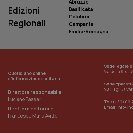
Abruzzo
Edizioni
Basilicata
Calabria
Regionali
Campania
_ga_KM60CM4NPH
Emilia-Romagna
Nome
Nome
VISITOR_INFO1_LIV
Sede legale e
_ga_0VMQEQKQ1N
Via della Stell
Quotidiano online
d'informazione sanitaria
Sede operati
Via Luigi Galva
__Secure-YNID
Direttore responsabile
Luciano Fassari
Tel:
(+39) 06 
Email:
info@h
Direttore editoriale
YSC
Francesco Maria Avitto
__Secure-
ROLLOUT_TOKEN