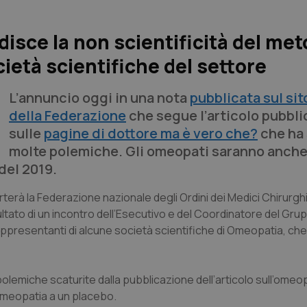
isce la non scientificità del me
ietà scientifiche del settore
L’annuncio oggi in una nota
pubblicata sul si
della Federazione
che segue l’articolo pubblic
sulle
pagine di
dottore ma è vero che?
che ha 
molte polemiche. Gli omeopati saranno anche
del 2019.
erà la Federazione nazionale degli Ordini dei Medici Chirurghi
isultato di un incontro dell’Esecutivo e del Coordinatore del Gru
rappresentanti di alcune società scientifiche di Omeopatia, che 
polemiche scaturite dalla pubblicazione dell’articolo sull’omeop
’omeopatia a un placebo.