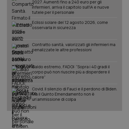
2027. Aumenti fino a 240 euro per gli
infermieri, arriva il capitolo sull'IA e nuove
tutele per il personale
Eclissi solare del 12 agosto 2026, come
osservarla in sicurezza
Contratto sanità, valorizzati gli infermieri ma
Fornitore
/
Nome
Scadenza
Descrizion
penalizzate le altre professioni
Dominio
Nome
Fornitore
/
Dominio
Scadenza
Des
_ga_0VMQEQKQ1N
.quotidianosanita.it
1 anno 1
Questo
mese
cookie
VISITOR_INFO1_LIVE
5 mesi 4
Que
Google LLC
Caldo estremo, FADOI: “Sopra i 40 gradi il
viene
settimane
imp
.youtube.com
utilizzato
You
corpo può non riuscire più a disperdere il
da Google
ten
calore”
Analytics
pre
per
del
mantener
vid
Covid. Il silenzio di Fauci e il perdono di Biden.
lo stato
inco
Ma il Quinto Emendamento non è
della
può
sessione.
un’ammissione di colpa
det
vis
web
uti
nuo
ver
dell
You