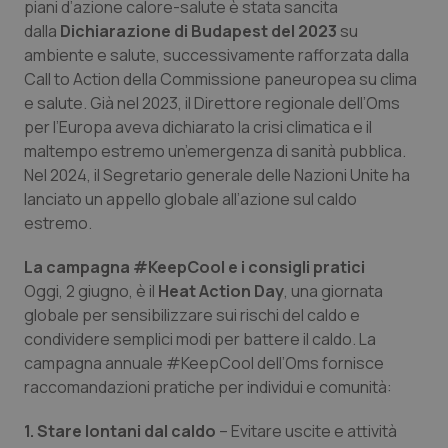
piani d’azione calore-salute è stata sancita
Salute orale & impianti
dalla
Dichiarazione di Budapest del 2023
su
ambiente e salute, successivamente rafforzata dalla
Sangue & coagulazione
Call to Action della Commissione paneuropea su clima
e salute. Già nel 2023, il Direttore regionale dell’Oms
Tiroide
per l’Europa aveva dichiarato la crisi climatica e il
maltempo estremo un’emergenza di sanità pubblica.
Nel 2024, il Segretario generale delle Nazioni Unite ha
Tumore al seno
lanciato un appello globale all’azione sul caldo
estremo.
Tumore ovarico
La campagna #KeepCool e i consigli pratici
Tumori del Polmone & Testa Collo
Oggi, 2 giugno, è il
Heat Action Day
, una giornata
globale per sensibilizzare sui rischi del caldo e
Tumori gastrointestinali
condividere semplici modi per battere il caldo. La
campagna annuale #KeepCool dell’Oms fornisce
Ulcera & Reflusso
raccomandazioni pratiche per individui e comunità:
1. Stare lontani dal caldo
– Evitare uscite e attività
Vaccini