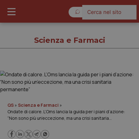
Venerdì 7 Agosto 2026
Scienza e Farmaci
Scienza e Farmaci
Cronache
Governo e Parlamento
QS
»
Scienza e Farmaci
»
Ondate di calore. L’Oms lancia la guida per i piani d’azione:
“Non sono più un’eccezione, ma una crisi sanitaria
Regioni e Asl
permanente”
Lavoro e Professioni