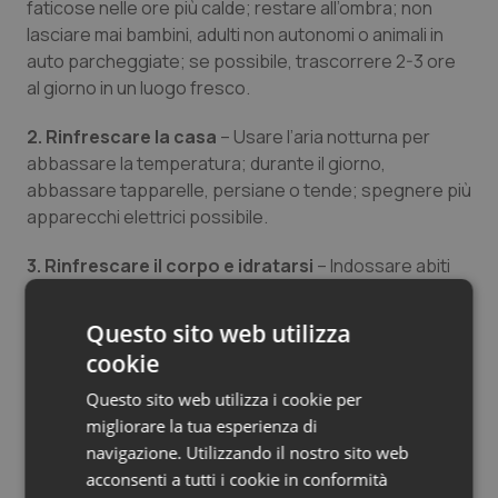
faticose nelle ore più calde; restare all’ombra; non
lasciare mai bambini, adulti non autonomi o animali in
auto parcheggiate; se possibile, trascorrere 2-3 ore
al giorno in un luogo fresco.
2. Rinfrescare la casa
– Usare l’aria notturna per
abbassare la temperatura; durante il giorno,
abbassare tapparelle, persiane o tende; spegnere più
apparecchi elettrici possibile.
3. Rinfrescare il corpo e idratarsi
– Indossare abiti
leggeri e larghi; usare lenzuola leggere; fare docce o
bagni freschi; bere acqua regolarmente, evitando
Questo sito web utilizza
bevande zuccherate, alcoliche o caffeinate.
cookie
4. Mantenere i contatti
– Controllare familiari, amici e
Questo sito web utilizza i cookie per
vicini che passano molto tempo da soli. Le persone più
migliorare la tua esperienza di
a rischio potrebbero aver bisogno di assistenza nelle
navigazione. Utilizzando il nostro sito web
giornate calde. Se qualcuno che conosci è a rischio,
acconsenti a tutti i cookie in conformità