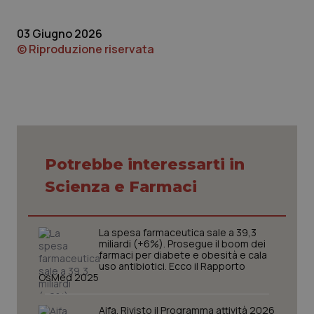
protette del sito. Il sito web non è in grado di
funzionare correttamente senza questi cookie.
03 Giugno 2026
Nome
Fornitore
/
Dominio
Scaden
© Riproduzione riservata
VISITOR_PRIVACY_METADATA
5 mesi
YouTube
settim
.youtube.com
Potrebbe interessarti in
Scienza e Farmaci
La spesa farmaceutica sale a 39,3
miliardi (+6%). Prosegue il boom dei
farmaci per diabete e obesità e cala
uso antibiotici. Ecco il Rapporto
OsMed 2025
CookieScriptConsent
5 mesi
CookieScript
settim
www.quotidianosanita.it
Aifa. Rivisto il Programma attività 2026