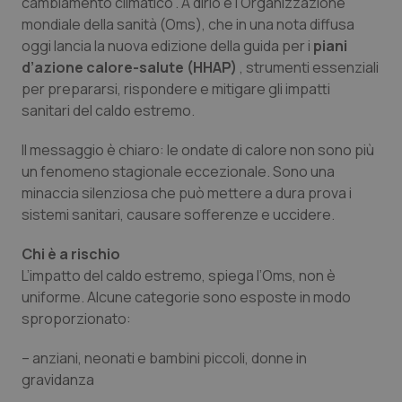
cambiamento climatico”. A dirlo è l’Organizzazione
Calabria
Asma & BPCO
mondiale della sanità (Oms), che in una nota diffusa
oggi lancia la nuova edizione della guida per i
piani
Campania
Car-T
d’azione calore-salute (HHAP)
, strumenti essenziali
per prepararsi, rispondere e mitigare gli impatti
Emilia-Romagna
Colesterolo & coronaropatie
sanitari del caldo estremo.
Il messaggio è chiaro: le ondate di calore non sono più
Friuli Venezia Giulia
Dermatite Atopica
un fenomeno stagionale eccezionale. Sono una
minaccia silenziosa che può mettere a dura prova i
Lazio
Diabete & glucometri
sistemi sanitari, causare sofferenze e uccidere.
Liguria
Disturbi dell’umore
Chi è a rischio
L’impatto del caldo estremo, spiega l’Oms, non è
Lombardia
Dolore
uniforme. Alcune categorie sono esposte in modo
sproporzionato:
Marche
Donna & Salute
– anziani, neonati e bambini piccoli, donne in
gravidanza
Molise
Epatiti