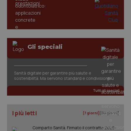
PHPSESSID
Sessio
PHP.net
www.quotidianosanita.it
Gli speciali
Sanità digitale per garantire più salute e
sostenibilità. Ma servono standard e condivisione
Tutti gli speciali
I più letti
[7 giorni]
[30 giorni]
_ga_KM60CM4NPH
.quotidianosanita.it
1 anno
mes
Comparto Sanità. Firmato il contratto 2025-