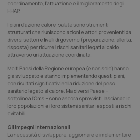
Valle D’Aosta
Oncodermatologia
coordinamento, l’attuazione e il miglioramento degli
HHAP.
Veneto
Oncoematologia
I piani d’azione calore-salute sono strumenti
strutturati che riuniscono azioni e attori provenienti da
Oncologia & Nutrizione
diversi settori e livelli di governo (preparazione, allerta,
risposta) per ridurre i rischi sanitari legati al caldo
Psoriasi & pelle
attraverso un’attuazione coordinata.
Quotidiano Cardiologia
Molti Paesi della Regione europea (e non solo) hanno
già sviluppato e stanno implementando questi piani,
Quotidiano Chirurgia
con risultati significativi nella riduzione del peso
sanitario legato al calore. Ma diversi Paese –
Quotidiano Oncologia
sottolinea l’Oms – sono ancora sprovvisti, lasciando le
loro popolazioni e i loro sistemi sanitari esposti a rischi
evitabili.
Quotidiano Pediatria
Gli impegni internazionali
Rene & patologie urogenitali
La necessità di sviluppare, aggiornare e implementare