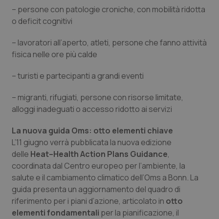
– persone con patologie croniche, con mobilità ridotta
Piemonte
HIV
o deficit cognitivi
Provincia Autonoma di Bolzano
Infezioni & Febbre
– lavoratori all’aperto, atleti, persone che fanno attività
fisica nelle ore più calde
Provincia Autonoma di Trento
Ipertensione & Scompenso
– turisti e partecipanti a grandi eventi
Puglia
Malattie rare
– migranti, rifugiati, persone con risorse limitate,
alloggi inadeguati o accesso ridotto ai servizi
Sardegna
Malattia di Crohn & Rettocolite Ulcerosa
La nuova guida Oms: otto elementi chiave
L’11 giugno verrà pubblicata la nuova edizione
Sicilia
Neuroscienze & patologie neurodegenerative
delle
Heat–Health Action Plans Guidance
,
coordinata dal Centro europeo per l’ambiente, la
Toscana
Obesità
salute e il cambiamento climatico dell’Oms a Bonn. La
guida presenta un aggiornamento del quadro di
Umbria
Oftalmologia
riferimento per i piani d’azione, articolato in
otto
elementi fondamentali
per la pianificazione, il