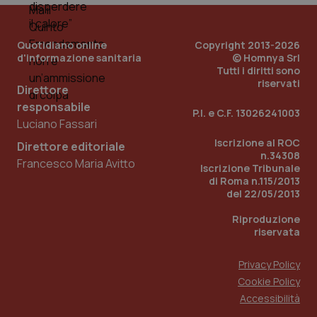
__Secure-YNID
.youtube.com
5 mesi 4
Que
settimane
imp
You
Quotidiano online
Copyright 2013-2026
ten
pre
d'informazione sanitaria
© Homnya Srl
del
Tutti i diritti sono
vid
riservati
inco
Direttore
può
responsabile
det
P.I. e C.F. 13026241003
vis
Luciano Fassari
web
uti
Iscrizione al ROC
Direttore editoriale
nuo
n.34308
ver
Francesco Maria Avitto
dell
Iscrizione Tribunale
You
di Roma n.115/2013
del 22/05/2013
YSC
Sessione
Que
Google LLC
imp
.youtube.com
You
Riproduzione
ten
riservata
vis
vid
Privacy Policy
__Secure-
.youtube.com
5 mesi 4
Que
ROLLOUT_TOKEN
settimane
imp
Cookie Policy
You
ges
Accessibilità
del
e d