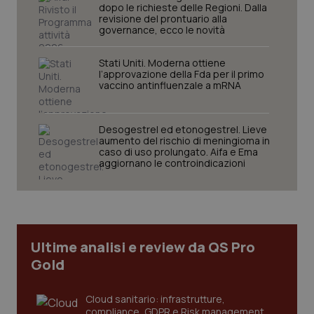
dopo le richieste delle Regioni. Dalla
revisione del prontuario alla
governance, ecco le novità
Stati Uniti. Moderna ottiene
l’approvazione della Fda per il primo
vaccino antinfluenzale a mRNA
Desogestrel ed etonogestrel. Lieve
aumento del rischio di meningioma in
tracking-sites-ironfish-
www.quotidianosanita.it
4
caso di uso prolungato. Aifa e Ema
tracking-enable
settim
aggiornano le controindicazioni
2 gior
tracking-sites-ironfish-
www.quotidianosanita.it
4
session-id
settim
Ultime analisi e review da QS Pro
2 gior
Gold
Cloud sanitario: infrastrutture,
_ga
1 anno
Google LLC
compliance, GDPR e Risk management