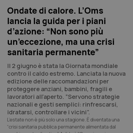
Ondate di calore. L’Oms
Scienza e Farmaci
lancia la guida per i piani
d’azione: “Non sono più
Studi e Analisi
un’eccezione, ma una crisi
Lettere al direttore
sanitaria permanente”
Edizioni Regionali
Il 2 giugno è stata la Giornata mondiale
contro il caldo estremo. Lanciata la nuova
QS Pro
edizione delle raccomandazioni per
proteggere anziani, bambini, fragili e
Professionisti Sanitari.AI
lavoratori all'aperto. “Servono strategie
nazionali e gesti semplici: rinfrescarsi,
Abruzzo
QS Pro Gold
idratarsi, controllare i vicini”.
L’estate non è più solo una stagione. È diventata una
QS Club
Newsletter
Basilicata
Artrite & artrosi
“crisi sanitaria pubblica permanente alimentata dal