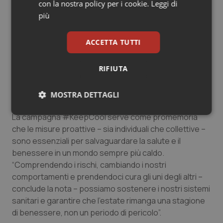
aiutalo a ricevere consigli e supporto.
con la nostra policy per i cookie.
Leggi di
più
Quando chiamare un medico
L’Oms raccomanda di consultare un medico se si
ACCETTA TUTTI
avvertono sintomi insoliti, se i sintomi persistono o se
si sospetta una febbre. Se una persona presenta
RIFIUTA
pelle calda e secca, delirio, convulsioni o è incosciente,
chiamare immediatamente un medico o un’ambulanza.
MOSTRA DETTAGLI
Un messaggio di fondo
Necessari
Statistici
Marketing
La campagna #KeepCool serve come promemoria
che le misure proattive – sia individuali che collettive –
sono essenziali per salvaguardare la salute e il
benessere in un mondo sempre più caldo.
“Comprendendo i rischi, cambiando i nostri
comportamenti e prendendoci cura gli uni degli altri –
Necessari
Statistici
Marketing
conclude la nota – possiamo sostenere i nostri sistemi
sanitari e garantire che l’estate rimanga una stagione
I cookie necessari contribuiscono a rendere fruibile il
di benessere, non un periodo di pericolo”.
sito web abilitandone funzionalità di base quali la
navigazione sulle pagine e l'accesso alle aree