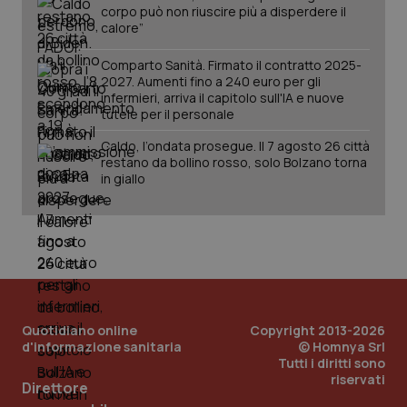
You
corpo può non riuscire più a disperdere il
ten
calore”
vis
vid
Comparto Sanità. Firmato il contratto 2025-
__Secure-
.youtube.com
5 mesi 4
Que
2027. Aumenti fino a 240 euro per gli
ROLLOUT_TOKEN
settimane
imp
You
infermieri, arriva il capitolo sull'IA e nuove
ges
tutele per il personale
del
e d
Caldo, l’ondata prosegue. Il 7 agosto 26 città
per
del
restano da bollino rosso, solo Bolzano torna
ute
in giallo
tracking-sites-
www.quotidianosanita.it
4
Que
ironfish-tracking-
settimane
imp
named-enable
2 giorni
dal
per 
sis
sol
ute
ide
Wel
Quotidiano online
Copyright 2013-2026
d'informazione sanitaria
© Homnya Srl
Tutti i diritti sono
riservati
Direttore