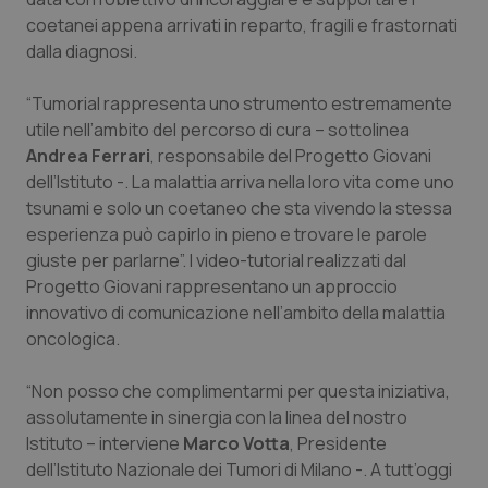
coetanei appena arrivati in reparto, fragili e frastornati
Piemonte
HIV
dalla diagnosi.
Provincia Autonoma di Bolzano
Infezioni & Febbre
“
Tumorial
rappresenta uno strumento estremamente
utile nell’ambito del percorso di cura – sottolinea
Provincia Autonoma di Trento
Ipertensione & Scompenso
Andrea Ferrari
, responsabile del Progetto Giovani
dell’Istituto -. La malattia arriva nella loro vita come uno
Puglia
Malattie rare
tsunami e solo un coetaneo che sta vivendo la stessa
esperienza può capirlo in pieno e trovare le parole
giuste per parlarne”. I video-tutorial realizzati dal
Sardegna
Malattia di Crohn & Rettocolite Ulcerosa
Progetto Giovani rappresentano un approccio
innovativo di comunicazione nell’ambito della malattia
Sicilia
Neuroscienze & patologie neurodegenerative
oncologica.
Toscana
Obesità
“Non posso che complimentarmi per questa iniziativa,
assolutamente in sinergia con la linea del nostro
Umbria
Oftalmologia
Istituto – interviene
Marco Votta
, Presidente
dell’Istituto Nazionale dei Tumori di Milano -. A tutt’oggi