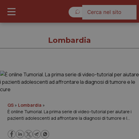
Sabato 8 Agosto 2026
Lombardia
Lombardia
Cronache
Governo e Parlamento
QS
»
Lombardia
»
È online Tumorial. La prima serie di video-tutorial per aiutare i
pazienti adolescenti ad affrontare la diagnosi di tumore e le
Regioni e Asl
cure
Lavoro e Professioni