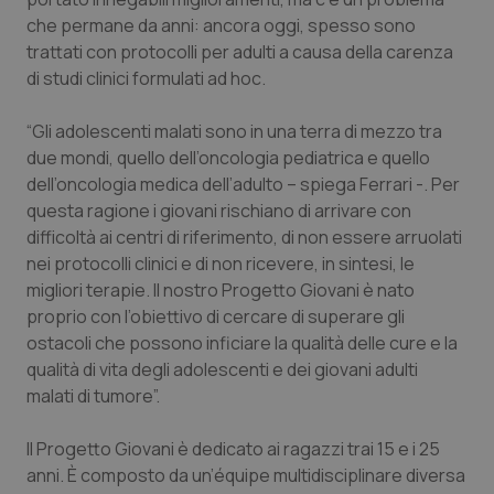
che permane da anni: ancora oggi, spesso sono
trattati con protocolli per adulti a causa della carenza
di studi clinici formulati ad hoc.
Necessari
Statistici
Marketing
I cookie necessari contribuiscono a rendere fruibile il
“Gli adolescenti malati sono in una terra di mezzo tra
sito web abilitandone funzionalità di base quali la
due mondi, quello dell’oncologia pediatrica e quello
navigazione sulle pagine e l'accesso alle aree
protette del sito. Il sito web non è in grado di
dell’oncologia medica dell’adulto – spiega Ferrari -. Per
funzionare correttamente senza questi cookie.
questa ragione i giovani rischiano di arrivare con
Nome
Fornitore
/
Dominio
Scaden
difficoltà ai centri di riferimento, di non essere arruolati
VISITOR_PRIVACY_METADATA
5 mesi
nei protocolli clinici e di non ricevere, in sintesi, le
YouTube
settim
.youtube.com
migliori terapie. Il nostro Progetto Giovani è nato
proprio con l’obiettivo di cercare di superare gli
ostacoli che possono inficiare la qualità delle cure e la
qualità di vita degli adolescenti e dei giovani adulti
malati di tumore”.
Il Progetto Giovani è dedicato ai ragazzi trai 15 e i 25
anni. È composto da un’équipe multidisciplinare diversa