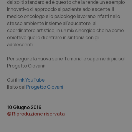
dai soliti standard ed è questo che la rende un esempio
innovativo di approccio al paziente adolescente. Il
medico oncologo e lo psicologo lavorano infatti nello
stesso ambiente insieme all’educatore, al
coordinatore artistico, in un mix sinergico che ha come
CookieScriptConsent
5 mesi
CookieScript
obiettivo quello di entrare in sintonia con gli
settim
www.quotidianosanita.it
adolescenti.
Per seguire la nuova serie
Tumorial
e saperne di più sul
Progetto Giovani:
Qui il
link YouTube
Il sito del
Progetto Giovani
10 Giugno 2019
tracking-sites-ironfish-
www.quotidianosanita.it
4
tracking-enable
settim
© Riproduzione riservata
2 gior