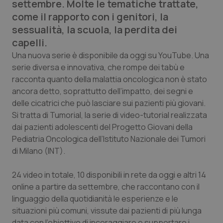
settembre. Molte le tematiche trattate,
Calabria
Asma & BPCO
come il rapporto con i genitori, la
sessualità, la scuola, la perdita dei
Campania
Car-T
capelli.
Una nuova serie è disponibile da oggi su YouTube. Una
Emilia-Romagna
Colesterolo & coronaropatie
serie diversa e innovativa, che rompe dei tabù e
racconta quanto della malattia oncologica non è stato
Friuli Venezia Giulia
Dermatite Atopica
ancora detto, soprattutto dell’impatto, dei segni e
delle cicatrici che può lasciare sui pazienti più giovani.
Lazio
Diabete & glucometri
Si tratta di
Tumorial
, la serie di video-tutorial realizzata
dai pazienti adolescenti del Progetto Giovani della
Liguria
Disturbi dell’umore
Pediatria Oncologica dell’Istituto Nazionale dei Tumori
di Milano (INT).
Lombardia
Dolore
24 video in totale, 10 disponibili in rete da oggi e altri 14
online a partire da settembre, che raccontano con il
Marche
Donna & Salute
linguaggio della quotidianità le esperienze e le
situazioni più comuni, vissute dai pazienti di più lunga
Molise
Epatiti
data con l’obiettivo di incoraggiare e supportare i