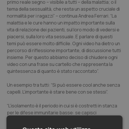
primo reale segno – visibile a tutti – della malattia; o il
tema della sessualità, che resta un aspetto cruciale di
normalità per i ragazzi” – continua Andrea Ferrari. “La
malattia e le cure hanno un impatto importante sulla
vita di relazione dei pazienti, sul loro modo di vedersi e
piacersi, sulla loro vita sessuale. E parlare di questi
temi può essere molto difficile. Ogni video ha dietro un
percorso di riflessione importante, di discussione tutti
insieme. Per questo abbiamo deciso di chiudere ogni
video con una frase su cartello che rappresenta la
quintessenza di quanto è stato raccontato”.
Un esempio tra tutti: “Si può essere cool anche senza
capelli. L’importante è stare bene con se stessi”.
“L’isolamento è il periodo in cui si è costretti in stanza
per le difese immunitarie basse: se capisci
l’importanza delle cure, riesci ad accettarlo” (Yari)