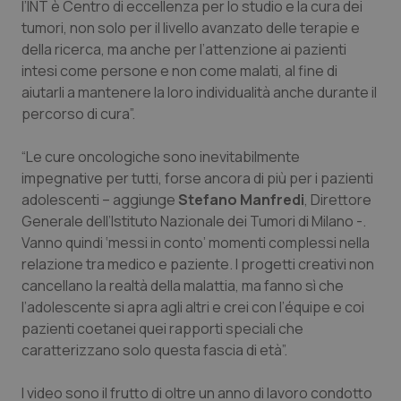
Valle D’Aosta
Oncodermatologia
l’INT è Centro di eccellenza per lo studio e la cura dei
tumori, non solo per il livello avanzato delle terapie e
Veneto
Oncoematologia
della ricerca, ma anche per l’attenzione ai pazienti
intesi come persone e non come malati, al fine di
aiutarli a mantenere la loro individualità anche durante il
Oncologia & Nutrizione
percorso di cura”.
Psoriasi & pelle
“Le cure oncologiche sono inevitabilmente
impegnative per tutti, forse ancora di più per i pazienti
Quotidiano Cardiologia
adolescenti – aggiunge
Stefano Manfredi
, Direttore
Generale dell’Istituto Nazionale dei Tumori di Milano -.
Quotidiano Chirurgia
Vanno quindi ‘messi in conto’ momenti complessi nella
relazione tra medico e paziente. I progetti creativi non
Quotidiano Oncologia
cancellano la realtà della malattia, ma fanno sì che
l’adolescente si apra agli altri e crei con l’équipe e coi
Quotidiano Pediatria
pazienti coetanei quei rapporti speciali che
caratterizzano solo questa fascia di età”.
Rene & patologie urogenitali
I video sono il frutto di oltre un anno di lavoro condotto