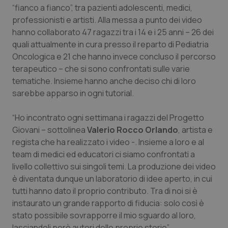
“fianco a fianco”, tra pazienti adolescenti, medici,
Salute orale & impianti
professionisti e artisti. Alla messa a punto dei video
hanno collaborato 47 ragazzi tra i 14 e i 25 anni – 26 dei
Sangue & coagulazione
quali attualmente in cura presso il reparto di Pediatria
Oncologica e 21 che hanno invece concluso il percorso
Tiroide
terapeutico – che si sono confrontati sulle varie
tematiche. Insieme hanno anche deciso chi di loro
Tumore al seno
sarebbe apparso in ogni tutorial.
Tumore ovarico
“Ho incontrato ogni settimana i ragazzi del Progetto
Giovani – sottolinea
Valerio Rocco Orlando
, artista e
regista che ha realizzato i video -. Insieme a loro e al
Tumori del Polmone & Testa Collo
team di medici ed educatori ci siamo confrontati a
livello collettivo sui singoli temi. La produzione dei video
Tumori gastrointestinali
è diventata dunque un laboratorio di idee aperto, in cui
tutti hanno dato il proprio contributo. Tra di noi si è
Ulcera & Reflusso
instaurato un grande rapporto di fiducia: solo così è
stato possibile sovrapporre il mio sguardo al loro,
Vaccini
lasciandoli però autori delle proprie storie”.