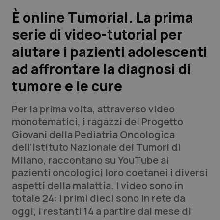
È online Tumorial. La prima
Scienza e Farmaci
serie di video-tutorial per
aiutare i pazienti adolescenti
Studi e Analisi
ad affrontare la diagnosi di
Lettere al direttore
tumore e le cure
Edizioni Regionali
Per la prima volta, attraverso video
monotematici, i ragazzi del Progetto
QS Pro
Giovani della Pediatria Oncologica
dell’Istituto Nazionale dei Tumori di
Professionisti Sanitari.AI
Milano, raccontano su YouTube ai
pazienti oncologici loro coetanei i diversi
Abruzzo
QS Pro Gold
aspetti della malattia. I video sono in
totale 24: i primi dieci sono in rete da
QS Club
Newsletter
Basilicata
Artrite & artrosi
oggi, i restanti 14 a partire dal mese di