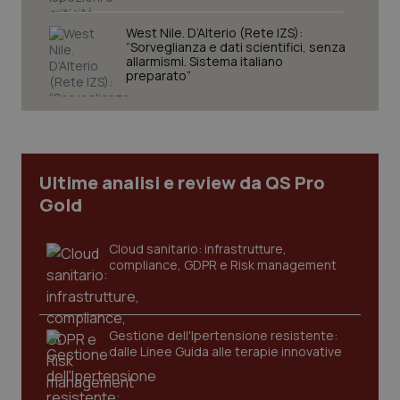
West Nile. D’Alterio (Rete IZS):
“Sorveglianza e dati scientifici, senza
allarmismi. Sistema italiano
preparato”
PHPSESSID
Sessio
Ultime analisi e review da QS Pro
PHP.net
www.quotidianosanita.it
Gold
Cloud sanitario: infrastrutture,
compliance, GDPR e Risk management
Gestione dell'Ipertensione resistente:
dalle Linee Guida alle terapie innovative