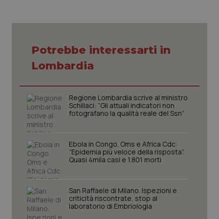
tracking-sites-ironfish-
www.quotidianosanita.it
4
session-id
settim
2 gior
Potrebbe interessarti in
Lombardia
_ga
1 anno
Google LLC
mes
.quotidianosanita.it
Regione Lombardia scrive al ministro
Schillaci: “Gli attuali indicatori non
fotografano la qualità reale del Ssn”
Ebola in Congo. Oms e Africa Cdc:
“Epidemia più veloce della risposta”.
Quasi 4mila casi e 1.801 morti
San Raffaele di Milano. Ispezioni e
criticità riscontrate, stop al
laboratorio di Embriologia