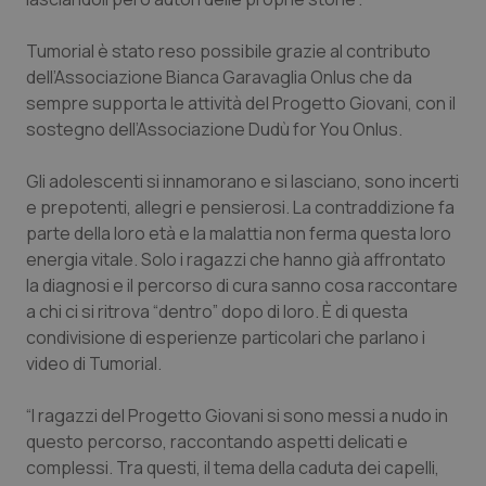
Tumorial è stato reso possibile grazie al contributo
dell’Associazione Bianca Garavaglia Onlus che da
sempre supporta le attività del Progetto Giovani, con il
sostegno dell’Associazione Dudù for You Onlus.
Gli adolescenti si innamorano e si lasciano, sono incerti
e prepotenti, allegri e pensierosi. La contraddizione fa
parte della loro età e la malattia non ferma questa loro
energia vitale. Solo i ragazzi che hanno già affrontato
la diagnosi e il percorso di cura sanno cosa raccontare
a chi ci si ritrova “dentro” dopo di loro. È di questa
condivisione di esperienze particolari che parlano i
video di
Tumorial
.
“I ragazzi del Progetto Giovani si sono messi a nudo in
questo percorso, raccontando aspetti delicati e
complessi. Tra questi, il tema della caduta dei capelli,