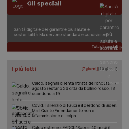
mantener
vid
Gli speciali
lo stato
inco
della
può
sessione.
det
vis
web
uti
Sanità digitale per garantire più salute e
nuo
ver
sostenibilità. Ma servono standard e condivisione
dell
You
Tutti gli speciali
__Secure-YNID
.youtube.com
5 mesi 4
Que
settimane
imp
You
ten
pre
I più letti
[7 giorni]
[30 giorni]
del
vid
inco
può
Caldo, segnali di lenta ritirata dell'ondata: il 7
det
agosto restano 26 città da bollino rosso, l'8
vis
scendono a 19
web
uti
nuo
Covid. Il silenzio di Fauci e il perdono di Biden.
ver
Ma il Quinto Emendamento non è
dell
You
un’ammissione di colpa
YSC
Sessione
Que
Google LLC
imp
Caldo estremo, FADOI: “Sopra i 40 gradi il
.youtube.com