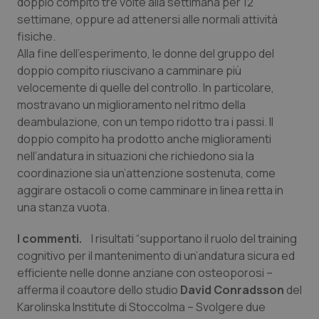
doppio compito tre volte alla settimana per 12
settimane, oppure ad attenersi alle normali attività
Piemonte
HIV
fisiche.
Alla fine dell’esperimento, le donne del gruppo del
Provincia Autonoma di Bolzano
Infezioni & Febbre
doppio compito riuscivano a camminare più
velocemente di quelle del controllo. In particolare,
Provincia Autonoma di Trento
Ipertensione & Scompenso
mostravano un miglioramento nel ritmo della
deambulazione, con un tempo ridotto tra i passi. Il
Puglia
Malattie rare
doppio compito ha prodotto anche miglioramenti
nell’andatura in situazioni che richiedono sia la
Sardegna
Malattia di Crohn & Rettocolite Ulcerosa
coordinazione sia un’attenzione sostenuta, come
aggirare ostacoli o come camminare in linea retta in
una stanza vuota.
Sicilia
Neuroscienze & patologie neurodegenerative
I commenti.
I risultati “supportano il ruolo del training
Toscana
Obesità
cognitivo per il mantenimento di un’andatura sicura ed
efficiente nelle donne anziane con osteoporosi –
Umbria
Oftalmologia
afferma il coautore dello studio
David Conradsson
del
Karolinska Institute di Stoccolma – Svolgere due