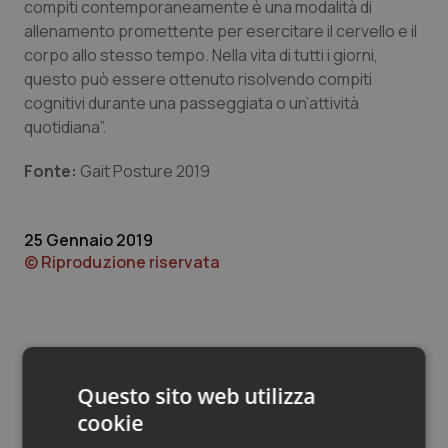
Valle D’Aosta
Oncodermatologia
compiti contemporaneamente è una modalità di
allenamento promettente per esercitare il cervello e il
Veneto
Oncoematologia
corpo allo stesso tempo. Nella vita di tutti i giorni,
questo può essere ottenuto risolvendo compiti
cognitivi durante una passeggiata o un’attività
Oncologia & Nutrizione
quotidiana”.
Psoriasi & pelle
Fonte:
Gait Posture 2019
Quotidiano Cardiologia
25 Gennaio 2019
© Riproduzione riservata
Quotidiano Chirurgia
Quotidiano Oncologia
Quotidiano Pediatria
Questo sito web utilizza
Rene & patologie urogenitali
cookie
Potrebbe interessarti in