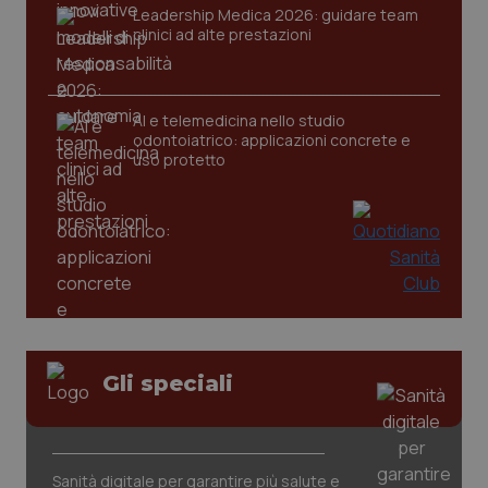
Leadership Medica 2026: guidare team
clinici ad alte prestazioni
CookieScriptConsent
5 mesi
CookieScript
settim
www.quotidianosanita.it
AI e telemedicina nello studio
odontoiatrico: applicazioni concrete e
uso protetto
tracking-sites-ironfish-
www.quotidianosanita.it
4
tracking-enable
settim
2 gior
Gli speciali
tracking-sites-ironfish-
www.quotidianosanita.it
4
session-id
settim
Sanità digitale per garantire più salute e