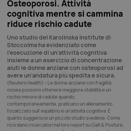
Osteoporosi. Attività
cognitiva mentre si cammina
Scienza e Farmaci
riduce rischio cadute
Studi e Analisi
Uno studio del Karolinska Institute di
Lettere al direttore
Stoccolma ha evidenziato come
l’esecuzione di un’attività cognitiva
Edizioni Regionali
insieme a un esercizio di concentrazione
aiuti le donne anziane con osteoporosi ad
QS Pro
avere un’andatura più spedita e sicura.
(Reuters Health)
– Le donne anziane con fragilità
Professionisti Sanitari.AI
ossea possono ottenere maggiore stabilità e un
rischio minore di cadute quando,
contemporaneamente, praticano un allenamento
Abruzzo
QS Pro Gold
focalizzato sull’ equilibrio e un’attività cognitiva. È
quanto suggerisce un piccolo studio svedese. Come
QS Club
Newsletter
Basilicata
Artrite & artrosi
ricordano i ricercatori nel loro report su Gait & Posture,