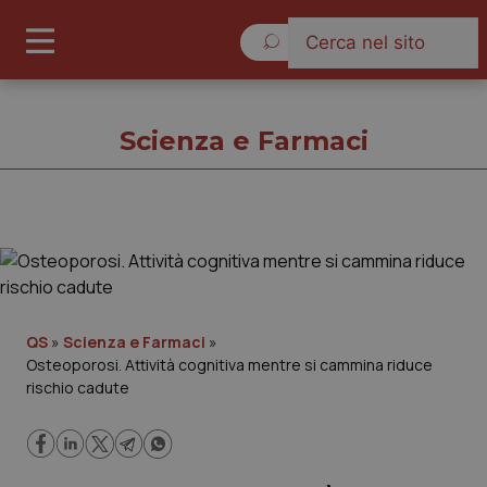
Venerdì 7 Agosto 2026
Scienza e Farmaci
Scienza e Farmaci
Cronache
QS
»
Scienza e Farmaci
»
Osteoporosi. Attività cognitiva mentre si cammina riduce
Governo e Parlamento
rischio cadute
Regioni e Asl
Lavoro e Professioni