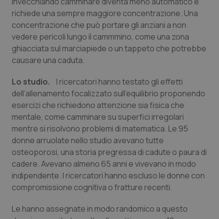
invecchiando camminare diventa meno automatico e
Calabria
Asma & BPCO
richiede una sempre maggiore concentrazione. Una
concentrazione che può portare gli anziani a non
Campania
Car-T
vedere pericoli lungo il cammmino, come una zona
ghiacciata sul marciapiede o un tappeto che potrebbe
Emilia-Romagna
Colesterolo & coronaropatie
causare una caduta.
Lo studio.
I ricercatori hanno testato gli effetti
Friuli Venezia Giulia
Dermatite Atopica
dell’allenamento focalizzato sull’equilibrio proponendo
esercizi che richiedono attenzione sia fisica che
Lazio
Diabete & glucometri
mentale, come camminare su superfici irregolari
mentre si risolvono problemi di matematica. Le 95
Liguria
Disturbi dell’umore
donne arruolate nello studio avevano tutte
osteoporosi, una storia pregressa di cadute o paura di
Lombardia
Dolore
cadere. Avevano almeno 65 anni e vivevano in modo
indipendente. I ricercatori hanno escluso le donne con
Marche
Donna & Salute
compromissione cognitiva o fratture recenti.
Le hanno assegnate in modo randomico a questo
Molise
Epatiti