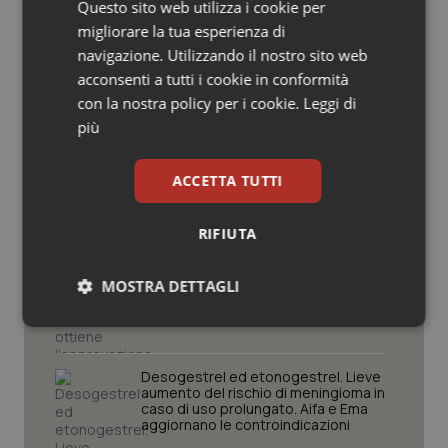
Questo sito web utilizza i cookie per
Scienza e Farmaci
Salute orale & impianti
migliorare la tua esperienza di
navigazione. Utilizzando il nostro sito web
Sangue & coagulazione
La spesa farmaceutica sale a 39,3
acconsenti a tutti i cookie in conformità
miliardi (+6%). Prosegue il boom dei
con la nostra policy per i cookie.
Leggi di
farmaci per diabete e obesità e cala
uso antibiotici. Ecco il Rapporto
Tiroide
più
OsMed 2025
Tumore al seno
ACCETTA TUTTI
Aifa. Rivisto il Programma attività 2026
dopo le richieste delle Regioni. Dalla
revisione del prontuario alla
Tumore ovarico
RIFIUTA
governance, ecco le novità
Tumori del Polmone & Testa Collo
Stati Uniti. Moderna ottiene
MOSTRA DETTAGLI
l’approvazione della Fda per il primo
vaccino antinfluenzale a mRNA
Necessari
Statistici
Marketing
Tumori gastrointestinali
Desogestrel ed etonogestrel. Lieve
Ulcera & Reflusso
aumento del rischio di meningioma in
caso di uso prolungato. Aifa e Ema
aggiornano le controindicazioni
Vaccini