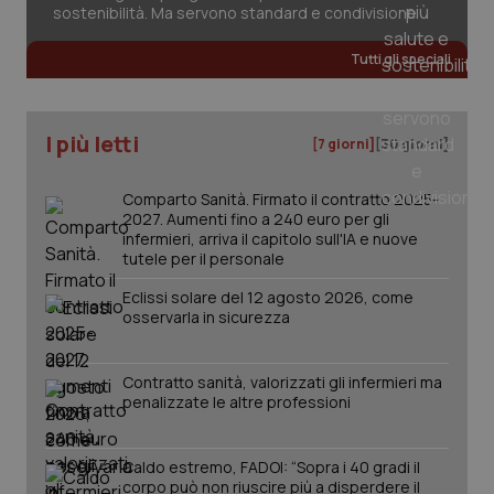
2 gior
sostenibilità. Ma servono standard e condivisione
Tutti gli speciali
_ga
1 anno
Google LLC
mes
.quotidianosanita.it
I più letti
[7 giorni]
[30 giorni]
Comparto Sanità. Firmato il contratto 2025-
2027. Aumenti fino a 240 euro per gli
infermieri, arriva il capitolo sull'IA e nuove
tutele per il personale
Eclissi solare del 12 agosto 2026, come
osservarla in sicurezza
Contratto sanità, valorizzati gli infermieri ma
penalizzate le altre professioni
Caldo estremo, FADOI: “Sopra i 40 gradi il
corpo può non riuscire più a disperdere il