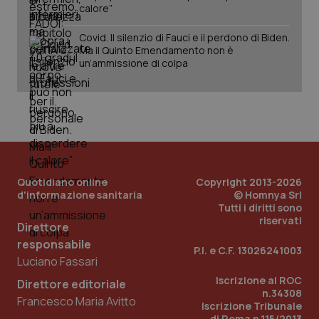
calore”
Covid. Il silenzio di Fauci e il perdono di Biden.
Ma il Quinto Emendamento non è
un’ammissione di colpa
PHPSESSID
Sessio
PHP.net
www.quotidianosanita.it
Quotidiano online
Copyright 2013-2026
d'informazione sanitaria
© Homnya Srl
Tutti i diritti sono
riservati
Direttore
responsabile
P.I. e C.F. 13026241003
Luciano Fassari
Iscrizione al ROC
Direttore editoriale
n.34308
Francesco Maria Avitto
Iscrizione Tribunale
di Roma n.115/2013