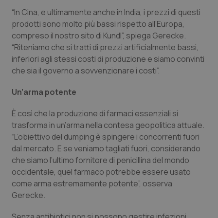
Salute orale & impianti
“In Cina, e ultimamente anche in India, i prezzi di questi
prodotti sono molto più bassi rispetto all’Europa,
compreso il nostro sito di Kundl”, spiega Gerecke.
Sangue & coagulazione
“Riteniamo che si tratti di prezzi artificialmente bassi,
inferiori agli stessi costi di produzione e siamo convinti
Tiroide
che sia il governo a sovvenzionare i costi”.
Tumore al seno
Un’arma potente
Tumore ovarico
È così che la produzione di farmaci essenziali si
trasforma in un’arma nella contesa geopolitica attuale.
“L’obiettivo del dumping è spingere i concorrenti fuori
Tumori del Polmone & Testa Collo
dal mercato. E se veniamo tagliati fuori, considerando
che siamo l’ultimo fornitore di penicillina del mondo
Tumori gastrointestinali
occidentale, quel farmaco potrebbe essere usato
come arma estremamente potente”, osserva
Ulcera & Reflusso
Gerecke.
Vaccini
Senza antibiotici non si possono gestire infezioni