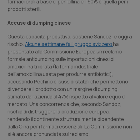
Valle D’Aosta
Oncodermatologia
farmaci orali a base di penicillina e il 50% di quella per i
prodotti sterili.
Veneto
Oncoematologia
Accuse di dumping cinese
Oncologia & Nutrizione
Questa capacità produttiva, sostiene Sandoz, è oggi a
rischio.
Alcune settimane fa il gruppo svizzero
ha
Psoriasi & pelle
presentato alla Commissione Europea un reclamo
formale antidumping sulle importazioni cinesi di
Quotidiano Cardiologia
amoxicillina triidrata (la forma industriale
dell’amoxicillina usata per produrre antibiotici),
accusando Pechino di sussidi statali che permettono
Quotidiano Chirurgia
di vendere il prodotto con un margine di dumping
stimato dall’azienda al 47% rispetto al valore equo di
Quotidiano Oncologia
mercato. Una concorrenza che, secondo Sandoz,
rischia di distruggere la produzione europea,
Quotidiano Pediatria
rendendo il continente strutturalmente dipendente
dalla Cina per i farmaci essenziali. La Commissione non
Rene & patologie urogenitali
si è ancora pronunciata sul reclamo.