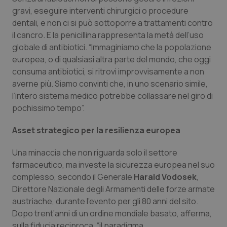
gravi, eseguire interventi chirurgici o procedure
dentali, e non ci si può sottoporre a trattamenti contro
il cancro. E la penicillina rappresenta la metà dell’uso
globale di antibiotici. “Immaginiamo che la popolazione
europea, o di qualsiasi altra parte del mondo, che oggi
consuma antibiotici, si ritrovi improvvisamente a non
averne più. Siamo convinti che, in uno scenario simile,
l’intero sistema medico potrebbe collassare nel giro di
pochissimo tempo”.
Asset strategico per la resilienza europea
Una minaccia che non riguarda solo il settore
farmaceutico, ma investe la sicurezza europea nel suo
complesso, secondo il Generale
Harald Vodosek
,
Direttore Nazionale degli Armamenti delle forze armate
austriache, durante l’evento per gli 80 anni del sito.
Dopo trent’anni di un ordine mondiale basato, afferma,
sulla fiducia reciproca, “il paradigma