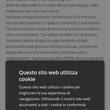
dell’interdipendenza cooperativa (nell’energia, nelle
materie prime, nel commercio,
nell’approvvigionamento farmaceutico) è ormai un
ricordo del passato”. In questo contesto, l’autonomia
farmaceutica europea diventa una questione militare
oltre che sanitaria. “La resilienza delle forze armate
richiede catene di approvvigionamento stabili,
autonomia energetica e infrastrutturale, personale
adeguato e un sistema medico-farmaceutico
indipendente”. Eppure oggi oltre il 90% dei principi attivi
della penicillina è prodotto in Cina: “quello che per
decenni è sembrato un’ottimizzazione guidata dai
Questo sito web utilizza
costi si è rivelato una pericolosa dipendenza
cookie
geopolitica”.
Questo sito web utilizza i cookie per
Per Vodosek, senza antibiotici, in caso di crisi o
migliorare la tua esperienza di
conflitto, crollano sia i sistemi sanitari sia la capacità
navigazione. Utilizzando il nostro sito web
operativa degli stati. “Le competenze e le
acconsenti a tutti i cookie in conformità