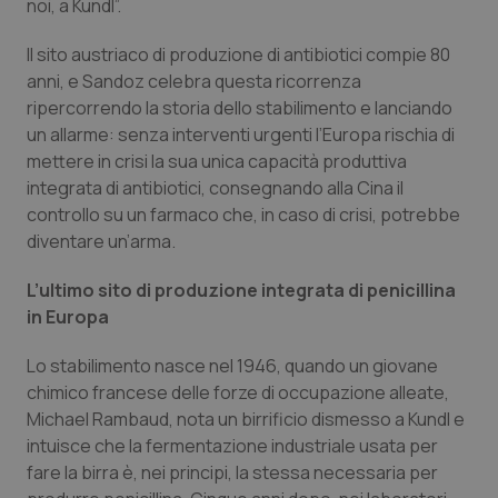
noi, a Kundl”.
Calabria
Asma & BPCO
Il sito austriaco di produzione di antibiotici compie 80
Campania
Car-T
anni, e Sandoz celebra questa ricorrenza
ripercorrendo la storia dello stabilimento e lanciando
Emilia-Romagna
Colesterolo & coronaropatie
un allarme: senza interventi urgenti l’Europa rischia di
mettere in crisi la sua unica capacità produttiva
integrata di antibiotici, consegnando alla Cina il
Friuli Venezia Giulia
Dermatite Atopica
controllo su un farmaco che, in caso di crisi, potrebbe
diventare un’arma.
Lazio
Diabete & glucometri
L’ultimo sito di produzione integrata di penicillina
Liguria
Disturbi dell’umore
in Europa
Lombardia
Dolore
Lo stabilimento nasce nel 1946, quando un giovane
chimico francese delle forze di occupazione alleate,
Michael Rambaud, nota un birrificio dismesso a Kundl e
Marche
Donna & Salute
intuisce che la fermentazione industriale usata per
fare la birra è, nei principi, la stessa necessaria per
Molise
Epatiti