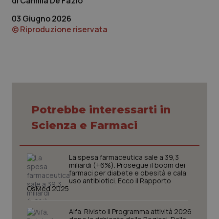
Camilla De Fazio
03 Giugno 2026
© Riproduzione riservata
tracking-sites-ironfish-
www.quotidianosanita.it
4
Potrebbe interessarti in
tracking-enable
settim
2 gior
Scienza e Farmaci
La spesa farmaceutica sale a 39,3
tracking-sites-ironfish-
www.quotidianosanita.it
4
session-id
settim
miliardi (+6%). Prosegue il boom dei
2 gior
farmaci per diabete e obesità e cala
uso antibiotici. Ecco il Rapporto
OsMed 2025
Aifa. Rivisto il Programma attività 2026
_ga
1 anno
Google LLC