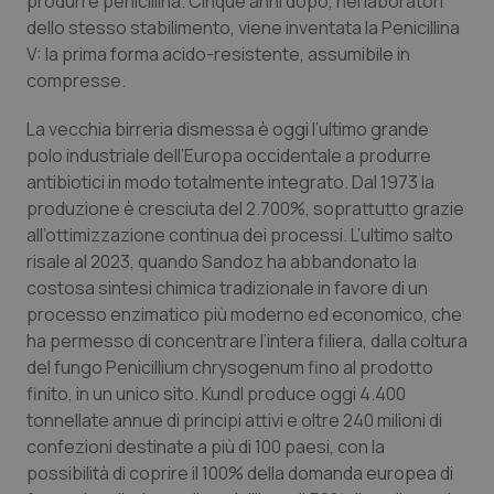
produrre penicillina. Cinque anni dopo, nei laboratori
dello stesso stabilimento, viene inventata la Penicillina
Piemonte
HIV
V: la prima forma acido-resistente, assumibile in
compresse.
Provincia Autonoma di Bolzano
Infezioni & Febbre
La vecchia birreria dismessa è oggi l’ultimo grande
Provincia Autonoma di Trento
Ipertensione & Scompenso
polo industriale dell’Europa occidentale a produrre
antibiotici in modo totalmente integrato. Dal 1973 la
produzione è cresciuta del 2.700%, soprattutto grazie
Puglia
Malattie rare
all’ottimizzazione continua dei processi. L’ultimo salto
risale al 2023, quando Sandoz ha abbandonato la
Sardegna
Malattia di Crohn & Rettocolite Ulcerosa
costosa sintesi chimica tradizionale in favore di un
processo enzimatico più moderno ed economico, che
Sicilia
Neuroscienze & patologie neurodegenerative
ha permesso di concentrare l’intera filiera, dalla coltura
del fungo
Penicillium chrysogenum
fino al prodotto
Toscana
Obesità
finito, in un unico sito. Kundl produce oggi 4.400
tonnellate annue di principi attivi e oltre 240 milioni di
Umbria
Oftalmologia
confezioni destinate a più di 100 paesi, con la
possibilità di coprire il 100% della domanda europea di