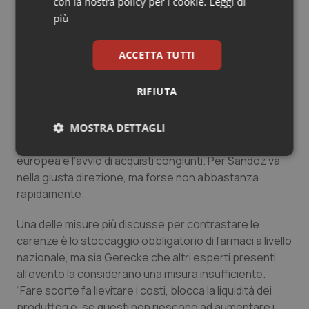
infrastrutture europee esistenti sono frutto di enormi
con la nostra policy per i cookie.
Leggi di
investimenti e non possono essere sostituite dall’oggi
più
al domani”.
ACCETTA TUTTI
Critical medicines act: “nella giusta direzione, ma
lentamente”
RIFIUTA
A metà maggio l’Unione Europea
ha siglato un accordo
provvisorio sul Critical Medicines Act, che prevede il
MOSTRA DETTAGLI
rafforzamento della produzione farmaceutica
Necessari
Statistici
Marketing
europea e l’avvio di acquisti congiunti. Per Sandoz va
nella giusta direzione, ma forse non abbastanza
rapidamente.
Una delle misure più discusse per contrastare le
carenze è lo stoccaggio obbligatorio di farmaci a livello
Necessari
Statistici
Marketing
nazionale, ma sia Gerecke che altri esperti presenti
all’evento la considerano una misura insufficiente.
I cookie necessari contribuiscono a rendere fruibile il
“Fare scorte fa lievitare i costi, blocca la liquidità dei
sito web abilitandone funzionalità di base quali la
navigazione sulle pagine e l'accesso alle aree
produttori e, se questi non riescono ad aumentare i