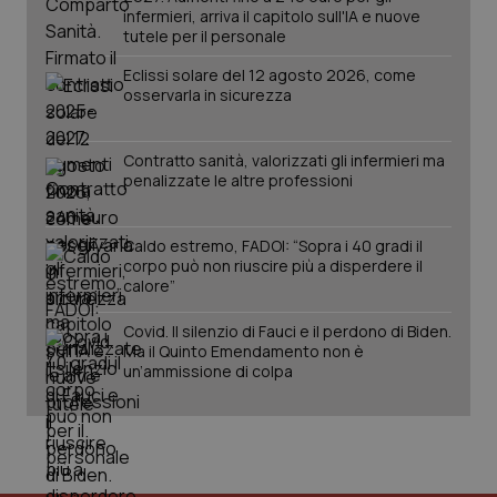
infermieri, arriva il capitolo sull'IA e nuove
__Secure-YNID
.youtube.com
5 mesi 4
Que
tutele per il personale
settimane
imp
You
ten
Eclissi solare del 12 agosto 2026, come
pre
osservarla in sicurezza
del
vid
inco
può
Contratto sanità, valorizzati gli infermieri ma
det
vis
penalizzate le altre professioni
web
uti
nuo
ver
Caldo estremo, FADOI: “Sopra i 40 gradi il
dell
corpo può non riuscire più a disperdere il
You
calore”
YSC
Sessione
Que
Google LLC
imp
.youtube.com
Covid. Il silenzio di Fauci e il perdono di Biden.
You
ten
Ma il Quinto Emendamento non è
vis
un’ammissione di colpa
vid
__Secure-
.youtube.com
5 mesi 4
Que
ROLLOUT_TOKEN
settimane
imp
You
ges
del
e d