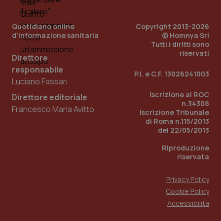
per
del
ute
Quotidiano online
Copyright 2013-2026
tracking-sites-
www.quotidianosanita.it
4
Que
d'informazione sanitaria
© Homnya Srl
ironfish-tracking-
settimane
imp
Tutti i diritti sono
named-enable
2 giorni
dal
per 
riservati
Direttore
sis
sol
responsabile
ute
P.I. e C.F. 13026241003
ide
Luciano Fassari
Wel
Iscrizione al ROC
Direttore editoriale
n.34308
Francesco Maria Avitto
Iscrizione Tribunale
di Roma n.115/2013
del 22/05/2013
Riproduzione
riservata
Privacy Policy
Cookie Policy
Accessibilità