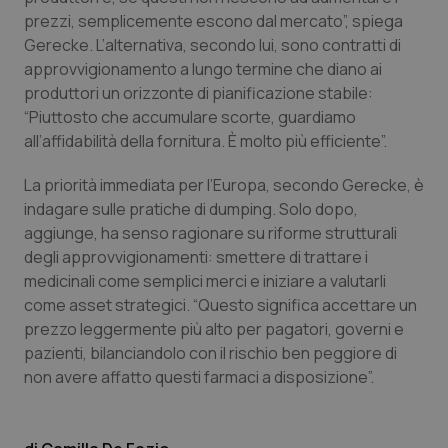
protette del sito. Il sito web non è in grado di
prezzi, semplicemente escono dal mercato”, spiega
funzionare correttamente senza questi cookie.
Gerecke. L’alternativa, secondo lui, sono contratti di
Nome
Fornitore
/
Dominio
Scaden
approvvigionamento a lungo termine che diano ai
VISITOR_PRIVACY_METADATA
5 mesi
YouTube
produttori un orizzonte di pianificazione stabile:
settim
.youtube.com
“Piuttosto che accumulare scorte, guardiamo
all’affidabilità della fornitura. È molto più efficiente”.
La priorità immediata per l’Europa, secondo Gerecke, è
indagare sulle pratiche di dumping. Solo dopo,
aggiunge, ha senso ragionare su riforme strutturali
degli approvvigionamenti: smettere di trattare i
medicinali come semplici merci e iniziare a valutarli
come asset strategici. “Questo significa accettare un
prezzo leggermente più alto per pagatori, governi e
pazienti, bilanciandolo con il rischio ben peggiore di
non avere affatto questi farmaci a disposizione”.
CookieScriptConsent
5 mesi
CookieScript
settim
www.quotidianosanita.it