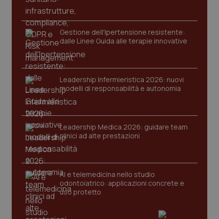
PHPSESSID
Sessio
PHP.net
www.quotidianosanita.it
Gestione dell'Ipertensione resistente:
dalle Linee Guida alle terapie innovative
Leadership Infermieristica 2026: nuovi
modelli di responsabilità e autonomia
Leadership Medica 2026: guidare team
clinici ad alte prestazioni
AI e telemedicina nello studio
odontoiatrico: applicazioni concrete e
uso protetto
_ga_KM60CM4NPH
.quotidianosanita.it
1 anno
mes