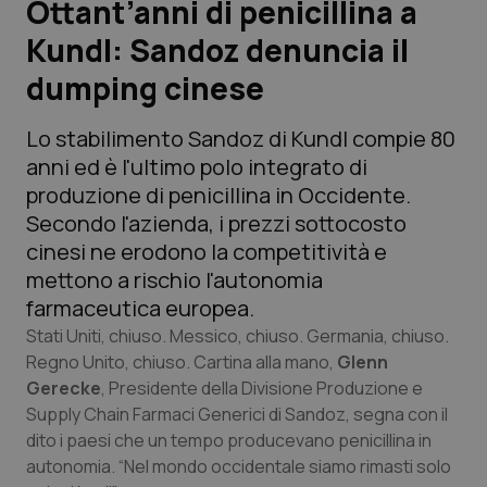
Ottant’anni di penicillina a
Kundl: Sandoz denuncia il
Scienza e Farmaci
dumping cinese
Studi e Analisi
Lo stabilimento Sandoz di Kundl compie 80 
Lettere al direttore
anni ed è l'ultimo polo integrato di 
produzione di penicillina in Occidente. 
Edizioni Regionali
Secondo l'azienda, i prezzi sottocosto 
cinesi ne erodono la competitività e 
QS Pro
mettono a rischio l'autonomia 
farmaceutica europea.
Professionisti Sanitari.AI
Stati Uniti, chiuso. Messico, chiuso. Germania, chiuso.
Regno Unito, chiuso. Cartina alla mano,
Glenn
Gerecke
, Presidente della Divisione Produzione e
Abruzzo
QS Pro Gold
Supply Chain Farmaci Generici di Sandoz, segna con il
QS Club
Newsletter
dito i paesi che un tempo producevano penicillina in
Basilicata
Artrite & artrosi
autonomia. “Nel mondo occidentale siamo rimasti solo