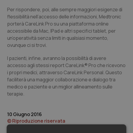
Valle D’Aosta
Oncodermatologia
Per rispondere, poi, alle sempre maggiori esigenze di
Veneto
Oncoematologia
flessibilità nell’accesso delle informazioni, Medtronic
porterà CareLink Pro su una piattaforma online
accessibile da Mac, IPad e altri specifici tablet, per
Oncologia & Nutrizione
un’operatività senza limiti in qualsiasi momento,
ovunque ci si trovi.
Psoriasi & pelle
I pazienti, infine, avranno la possibilità di avere
Quotidiano Cardiologia
accesso agli stessi report CareLink® Pro che ricevono
i propri medici, attraverso CareLink Personal. Questo
Quotidiano Chirurgia
faciliterà una maggior collaborazione e dialogo tra
medico e paziente e un miglior allineamento sulle
Quotidiano Oncologia
terapie.
Quotidiano Pediatria
10 Giugno 2016
© Riproduzione riservata
Rene & patologie urogenitali