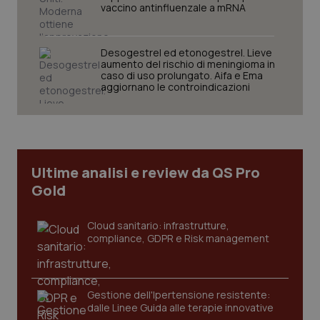
vaccino antinfluenzale a mRNA
Desogestrel ed etonogestrel. Lieve
aumento del rischio di meningioma in
Necessari
Statistici
Marketing
caso di uso prolungato. Aifa e Ema
aggiornano le controindicazioni
I cookie necessari contribuiscono a rendere fruibile il
sito web abilitandone funzionalità di base quali la
navigazione sulle pagine e l'accesso alle aree
protette del sito. Il sito web non è in grado di
funzionare correttamente senza questi cookie.
Nome
Fornitore
/
Dominio
Scaden
Ultime analisi e review da QS Pro
VISITOR_PRIVACY_METADATA
5 mesi
YouTube
Gold
settim
.youtube.com
Cloud sanitario: infrastrutture,
compliance, GDPR e Risk management
Gestione dell'Ipertensione resistente:
dalle Linee Guida alle terapie innovative