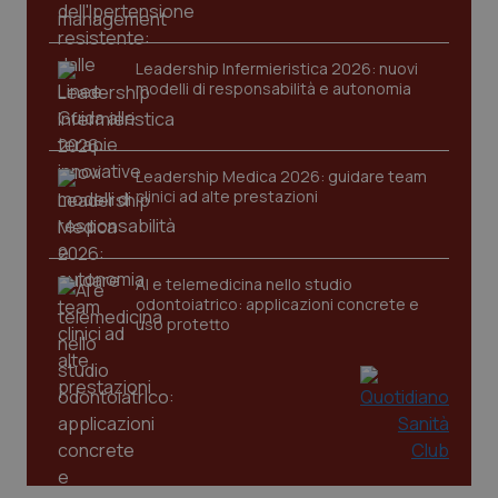
Leadership Infermieristica 2026: nuovi
modelli di responsabilità e autonomia
CookieScriptConsent
5 mesi
CookieScript
settim
www.quotidianosanita.it
Leadership Medica 2026: guidare team
clinici ad alte prestazioni
AI e telemedicina nello studio
odontoiatrico: applicazioni concrete e
uso protetto
tracking-sites-ironfish-
www.quotidianosanita.it
4
tracking-enable
settim
2 gior