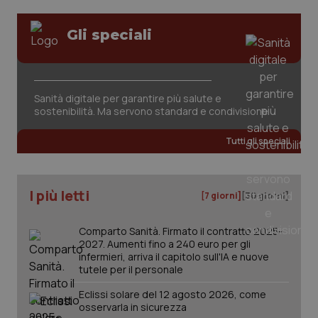
Gli speciali
tracking-sites-ironfish-
www.quotidianosanita.it
4
session-id
settim
2 gior
Sanità digitale per garantire più salute e
sostenibilità. Ma servono standard e condivisione
_ga
1 anno
Google LLC
mes
.quotidianosanita.it
Tutti gli speciali
I più letti
[7 giorni]
[30 giorni]
Comparto Sanità. Firmato il contratto 2025-
2027. Aumenti fino a 240 euro per gli
infermieri, arriva il capitolo sull'IA e nuove
tutele per il personale
Eclissi solare del 12 agosto 2026, come
osservarla in sicurezza