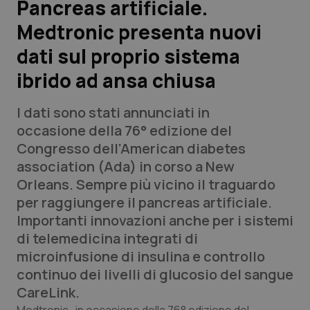
Pancreas artificiale.
Medtronic presenta nuovi
Scienza e Farmaci
dati sul proprio sistema
Studi e Analisi
ibrido ad ansa chiusa
Lettere al direttore
I dati sono stati annunciati in
occasione della 76° edizione del
Edizioni Regionali
Congresso dell’American diabetes
association (Ada) in corso a New
QS Pro
Orleans. Sempre più vicino il traguardo
per raggiungere il pancreas artificiale.
Professionisti Sanitari.AI
Importanti innovazioni anche per i sistemi
di telemedicina integrati di
Abruzzo
QS Pro Gold
microinfusione di insulina e controllo
continuo dei livelli di glucosio del sangue
QS Club
Newsletter
Basilicata
Artrite & artrosi
CareLink.