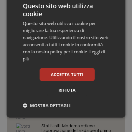
Questo sito web utilizza
Salute orale & impianti
cookie
Sangue & coagulazione
Questo sito web utilizza i cookie per
migliorare la tua esperienza di
Potrebbe interessarti in
Tiroide
navigazione. Utilizzando il nostro sito web
acconsenti a tutti i cookie in conformità
Scienza e Farmaci
con la nostra policy per i cookie.
Leggi di
Tumore al seno
più
La spesa farmaceutica sale a 39,3
Tumore ovarico
miliardi (+6%). Prosegue il boom dei
farmaci per diabete e obesità e cala
ACCETTA TUTTI
uso antibiotici. Ecco il Rapporto
Tumori del Polmone & Testa Collo
OsMed 2025
RIFIUTA
Aifa. Rivisto il Programma attività 2026
Tumori gastrointestinali
dopo le richieste delle Regioni. Dalla
MOSTRA DETTAGLI
revisione del prontuario alla
governance, ecco le novità
Ulcera & Reflusso
Necessari
Statistici
Marketing
Stati Uniti. Moderna ottiene
Vaccini
l’approvazione della Fda per il primo