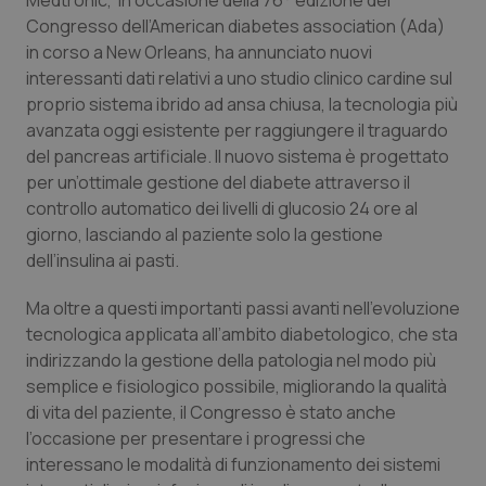
Medtronic, in occasione della 76° edizione del
Calabria
Asma & BPCO
Congresso dell’American diabetes association (Ada)
in corso a New Orleans, ha annunciato nuovi
Campania
Car-T
interessanti dati relativi a uno studio clinico cardine sul
proprio sistema ibrido ad ansa chiusa, la tecnologia più
Emilia-Romagna
Colesterolo & coronaropatie
avanzata oggi esistente per raggiungere il traguardo
del pancreas artificiale. Il nuovo sistema è progettato
per un’ottimale gestione del diabete attraverso il
Friuli Venezia Giulia
Dermatite Atopica
controllo automatico dei livelli di glucosio 24 ore al
giorno, lasciando al paziente solo la gestione
Lazio
Diabete & glucometri
dell’insulina ai pasti.
Liguria
Disturbi dell’umore
Ma oltre a questi importanti passi avanti nell’evoluzione
tecnologica applicata all’ambito diabetologico, che sta
Lombardia
Dolore
indirizzando la gestione della patologia nel modo più
semplice e fisiologico possibile, migliorando la qualità
Marche
Donna & Salute
di vita del paziente, il Congresso è stato anche
l’occasione per presentare i progressi che
interessano le modalità di funzionamento dei sistemi
Molise
Epatiti