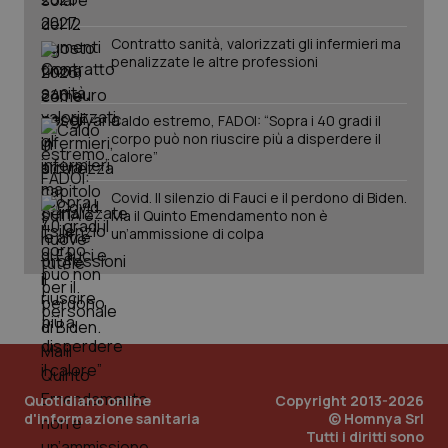
Contratto sanità, valorizzati gli infermieri ma
penalizzate le altre professioni
Caldo estremo, FADOI: “Sopra i 40 gradi il
corpo può non riuscire più a disperdere il
calore”
Covid. Il silenzio di Fauci e il perdono di Biden.
Ma il Quinto Emendamento non è
PHPSESSID
Sessio
PHP.net
un’ammissione di colpa
www.quotidianosanita.it
Quotidiano online
Copyright 2013-2026
d'informazione sanitaria
© Homnya Srl
Tutti i diritti sono