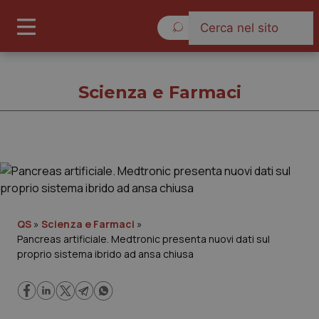
Giovedì 6 Agosto 2026
Scienza e Farmaci
Scienza e Farmaci
Cronache
QS
»
Scienza e Farmaci
»
Pancreas artificiale. Medtronic presenta nuovi dati sul
Governo e Parlamento
proprio sistema ibrido ad ansa chiusa
Regioni e Asl
Lavoro e Professioni