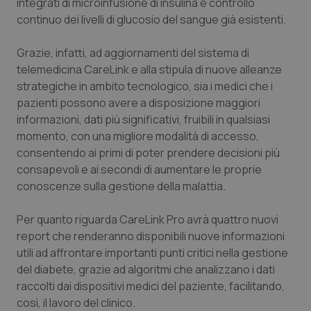
integrati di microinfusione di insulina e controllo
continuo dei livelli di glucosio del sangue già esistenti.
Piemonte
HIV
Grazie, infatti, ad aggiornamenti del sistema di
Provincia Autonoma di Bolzano
Infezioni & Febbre
telemedicina CareLink e alla stipula di nuove alleanze
strategiche in ambito tecnologico, sia i medici che i
Provincia Autonoma di Trento
Ipertensione & Scompenso
pazienti possono avere a disposizione maggiori
informazioni, dati più significativi, fruibili in qualsiasi
Puglia
Malattie rare
momento, con una migliore modalità di accesso,
consentendo ai primi di poter prendere decisioni più
Sardegna
Malattia di Crohn & Rettocolite Ulcerosa
consapevoli e ai secondi di aumentare le proprie
conoscenze sulla gestione della malattia.
Sicilia
Neuroscienze & patologie neurodegenerative
Per quanto riguarda CareLink Pro avrà quattro nuovi
report che renderanno disponibili nuove informazioni
Toscana
Obesità
utili ad affrontare importanti punti critici nella gestione
del diabete, grazie ad algoritmi che analizzano i dati
Umbria
Oftalmologia
raccolti dai dispositivi medici del paziente, facilitando,
così, il lavoro del clinico.