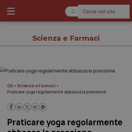
Giovedì 6 Agosto 2026
Scienza e Farmaci
Scienza e Farmaci
Cronache
QS
»
Scienza e Farmaci
»
Praticare yoga regolarmente abbassa la pressione
Governo e Parlamento
Regioni e Asl
Praticare yoga regolarmente
Lavoro e Professioni