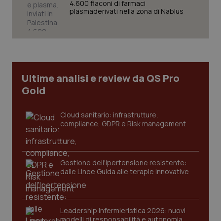
4.600 flaconi di farmaci
plasmaderivati nella zona di Nablus
Necessari
Statistici
Marketing
I cookie necessari contribuiscono a rendere fruibile il
sito web abilitandone funzionalità di base quali la
navigazione sulle pagine e l'accesso alle aree
protette del sito. Il sito web non è in grado di
Ultime analisi e review da QS Pro
funzionare correttamente senza questi cookie.
Gold
Nome
Fornitore
/
Dominio
Scaden
VISITOR_PRIVACY_METADATA
5 mesi
YouTube
settim
.youtube.com
Cloud sanitario: infrastrutture,
compliance, GDPR e Risk management
Gestione dell'Ipertensione resistente:
dalle Linee Guida alle terapie innovative
Leadership Infermieristica 2026: nuovi
modelli di responsabilità e autonomia