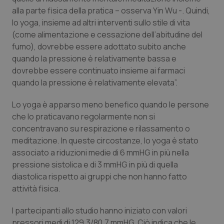
alla parte fisica della pratica – osserva Yin Wu -. Quindi,
Piemonte
HIV
lo yoga, insieme ad altri interventi sullo stile di vita
(come alimentazione e cessazione dell’abitudine del
Provincia Autonoma di Bolzano
Infezioni & Febbre
fumo), dovrebbe essere adottato subito anche
quando la pressione è relativamente bassa e
Provincia Autonoma di Trento
Ipertensione & Scompenso
dovrebbe essere continuato insieme ai farmaci
quando la pressione è relativamente elevata”.
Puglia
Malattie rare
Lo yoga è apparso meno benefico quando le persone
che lo praticavano regolarmente non si
Sardegna
Malattia di Crohn & Rettocolite Ulcerosa
concentravano su respirazione e rilassamento o
meditazione. In queste circostanze, lo yoga è stato
Sicilia
Neuroscienze & patologie neurodegenerative
associato a riduzioni medie di 6 mmHG in più nella
pressione sistolica e di 3 mmHG in più di quella
Toscana
Obesità
diastolica rispetto ai gruppi che non hanno fatto
attività fisica.
Umbria
Oftalmologia
I partecipanti allo studio hanno iniziato con valori
pressori medi di 129,3/80,7 mmHG. Ciò indica che le