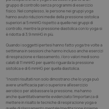
Calabria
Asma & BPCO
gruppo di controllo senza programmi di esercizio
fisico. Nel complesso, le persone nei gruppi yoga
Campania
Car-T
hanno avuto riduzioni medie della pressione sistolica
superiori ai 5 mmHG rispetto a quelle nei gruppi di
controllo, mentre la pressione diastolica con lo yoga si
Emilia-Romagna
Colesterolo & coronaropatie
è ridotta di 3,9 mmHG in più.
Friuli Venezia Giulia
Dermatite Atopica
Quando i soggetti ipertesi hanno fatto yoga tre volte a
settimana in sessioni che hanno incluso anche esercizi
Lazio
Diabete & glucometri
di respirazione e rilassamento, i loro valori medi sono
calati di 11 mmHG per quanto riguarda la pressione
Liguria
Disturbi dell’umore
sistolica e di 6 mmHG per quella diastolica.
“I nostri risultati non solo dimostrano che lo yoga può
Lombardia
Dolore
avere un’efficacia pari o superiore all’esercizio
aerobico per abbassare la pressione, ma hanno
Marche
Donna & Salute
anche quantitativamente evidenziato l’importanza di
mettere in risalto le tecniche di respirazione yoga e
Molise
Epatiti
quelle di rilassamento mentale/meditazione insieme