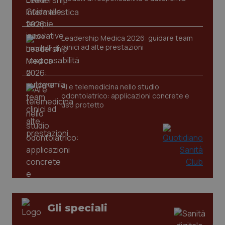
Leadership Medica 2026: guidare team
CookieScriptConsent
5 mesi
CookieScript
clinici ad alte prestazioni
settim
www.quotidianosanita.it
AI e telemedicina nello studio
odontoiatrico: applicazioni concrete e
uso protetto
tracking-sites-ironfish-
www.quotidianosanita.it
4
tracking-enable
settim
2 gior
Gli speciali