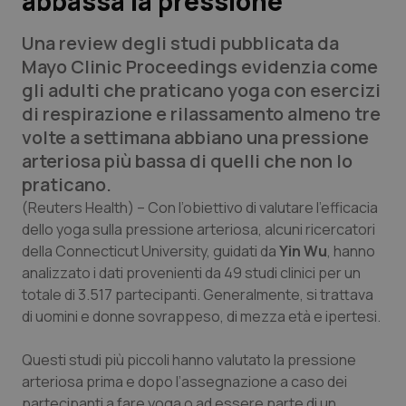
abbassa la pressione
Una review degli studi pubblicata da
Scienza e Farmaci
Mayo Clinic Proceedings evidenzia come
gli adulti che praticano yoga con esercizi
Studi e Analisi
di respirazione e rilassamento almeno tre
volte a settimana abbiano una pressione
Lettere al direttore
arteriosa più bassa di quelli che non lo
praticano.
Edizioni Regionali
(Reuters Health)
– Con l’obiettivo di valutare l’efficacia
dello yoga sulla pressione arteriosa, alcuni ricercatori
QS Pro
della Connecticut University, guidati da
Yin Wu
, hanno
analizzato i dati provenienti da 49 studi clinici per un
Professionisti Sanitari.AI
totale di 3.517 partecipanti. Generalmente, si trattava
di uomini e donne sovrappeso, di mezza età e ipertesi.
Abruzzo
QS Pro Gold
Questi studi più piccoli hanno valutato la pressione
QS Club
Newsletter
Basilicata
Artrite & artrosi
arteriosa prima e dopo l’assegnazione a caso dei
partecipanti a fare yoga o ad essere parte di un