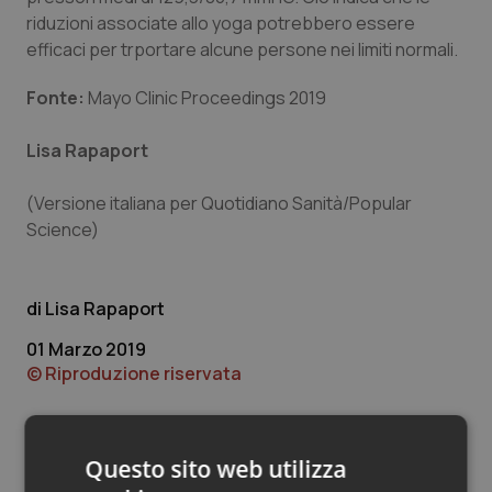
Valle D’Aosta
Oncodermatologia
riduzioni associate allo yoga potrebbero essere
efficaci per trportare alcune persone nei limiti normali.
Veneto
Oncoematologia
Fonte:
Mayo Clinic Proceedings 2019
Oncologia & Nutrizione
Lisa Rapapor
t
Psoriasi & pelle
(Versione italiana per Quotidiano Sanità/Popular
Science)
Quotidiano Cardiologia
Quotidiano Chirurgia
Lisa Rapaport
Quotidiano Oncologia
01 Marzo 2019
© Riproduzione riservata
Quotidiano Pediatria
Rene & patologie urogenitali
Questo sito web utilizza