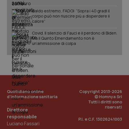
Caldo estremo, FADOI: “Sopra i 40 gradi il
corpo può non riuscire più a disperdere il
calore”
Covid. Il silenzio di Fauci e il perdono di Biden.
Ma il Quinto Emendamento non è
un’ammissione di colpa
PHPSESSID
Sessio
PHP.net
www.quotidianosanita.it
Quotidiano online
Copyright 2013-2026
d'informazione sanitaria
© Homnya Srl
Tutti i diritti sono
riservati
Direttore
responsabile
P.I. e C.F. 13026241003
Luciano Fassari