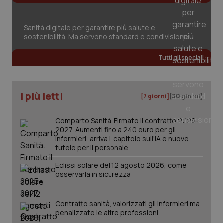
tracking-sites-ironfish-
www.quotidianosanita.it
4
session-id
settim
2 gior
Sanità digitale per garantire più salute e
sostenibilità. Ma servono standard e condivisione
Tutti gli speciali
_ga
1 anno
Google LLC
mes
.quotidianosanita.it
I più letti
[7 giorni]
[30 giorni]
Comparto Sanità. Firmato il contratto 2025-
2027. Aumenti fino a 240 euro per gli
infermieri, arriva il capitolo sull'IA e nuove
tutele per il personale
Eclissi solare del 12 agosto 2026, come
osservarla in sicurezza
Contratto sanità, valorizzati gli infermieri ma
penalizzate le altre professioni