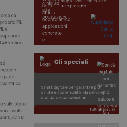
applicazioni concrete e
uso protetto
icerca da
 proprio PIL,
IL è
o superiore
1.483 milioni
Gli speciali
sti
oundation
la quota
scientifica
Sanità digitale per garantire più
salute e sostenibilità. Ma servono
standard e condivisione
o sullo stato
Tutti gli speciali
lavoro svolto
denti, con lo