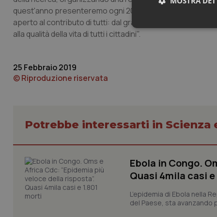
MOSTRA DET
quest'anno presenteremo ogni 20 febbraio e che inviamo a
aperto al contributo di tutti: dal grande scienziato al giov
Neces
alla qualità della vita di tutti i cittadini".
25 Febbraio 2019
© Riproduzione riservata
I cookie necessari con
Potrebbe interessarti in Scienza
e l'accesso alle aree 
Nome
VISITOR_PRIVACY_
Ebola in Congo. Om
Quasi 4mila casi e
L’epidemia di Ebola nella R
CookieScriptConse
del Paese, sta avanzando pi