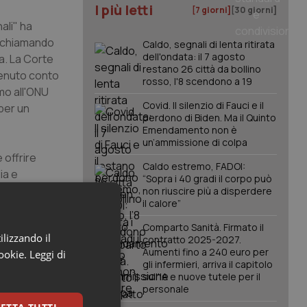
I più letti
[7 giorni]
[30 giorni]
ali" ha
 richiamando
Caldo, segnali di lenta ritirata
dell'ondata: il 7 agosto
ta. La Corte
restano 26 città da bollino
 tenuto conto
rosso, l'8 scendono a 19
emo all'ONU
Covid. Il silenzio di Fauci e il
per un
perdono di Biden. Ma il Quinto
Emendamento non è
un’ammissione di colpa
 offrire
Caldo estremo, FADOI:
ia e
“Sopra i 40 gradi il corpo può
ter competere
non riuscire più a disperdere
il calore”
Comparto Sanità. Firmato il
ilizzando il
a denunciato
contratto 2025-2027.
Aumenti fino a 240 euro per
cookie.
Leggi di
 mobilitarsi
gli infermieri, arriva il capitolo
rapporto al
sull'IA e nuove tutele per il
l declino
personale
e da