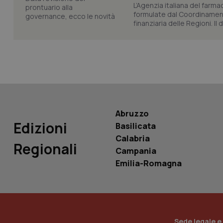
L’Agenzia italiana del farma
formulate dal Coordinamen
finanziaria delle Regioni. Il
Nome
Nome
VISITOR_INFO1_LIV
_ga_0VMQEQKQ1N
__Secure-YNID
Abruzzo
Edizioni
Basilicata
YSC
Calabria
Regionali
Campania
__Secure-
Emilia-Romagna
ROLLOUT_TOKEN
tracking-sites-
ironfish-tracking-
named-enable
Sede legale e