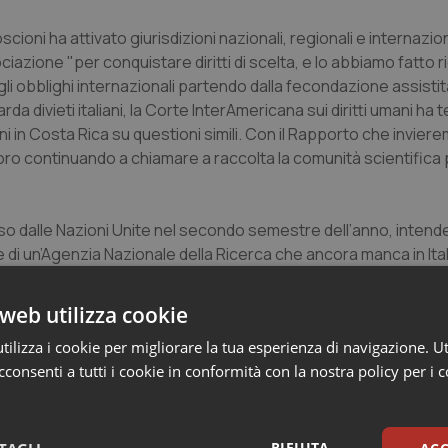
ioni ha attivato giurisdizioni nazionali, regionali e internazion
ociazione "per conquistare diritti di scelta, e lo abbiamo fatto
gli obblighi internazionali partendo dalla fecondazione assisti
da divieti italiani, la Corte InterAmericana sui diritti umani ha
oni in Costa Rica su questioni simili. Con il Rapporto che invier
ro continuando a chiamare a raccolta la comunità scientifica 
sso dalle Nazioni Unite nel secondo semestre dell’anno, intende
ne di un’Agenzia Nazionale della Ricerca che ancora manca in Ital
 con il PIL nazionale, per far sì che l’Italia possa tornare a po
to primati.
web utilizza cookie
ilizza i cookie per migliorare la tua esperienza di navigazione. Ut
e mancanza di fondi, nel disinteresse della politica ufficiale" h
consenti a tutti i cookie in conformità con la nostra policy per i 
e siano innanzitutto gli scienziati, i ricercatori e gli studenti a
noma al fallimento dell'obiettivo del 3% di spesa per ricerca in 
cademiche, è tempo che siano gli stessi ricercatori ad opporsi a
conoscenza. Il "Rapporto sullo stato della ricerca italiana" ch
RIFIUTA