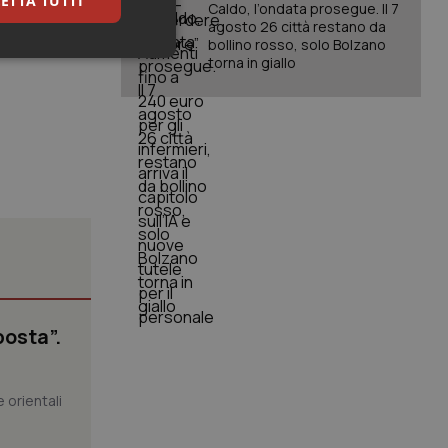
ETTA TUTTI
Caldo, l’ondata prosegue. Il 7
permanente -
agosto 26 città restano da
no attacchi
bollino rosso, solo Bolzano
keting
torna in giallo
igazione sulle pagine
kie.
er memorizzare le
utente per la loro
posta”.
 dati sul consenso
itiche e
tendo che le loro
ssioni future.
 orientali
l servizio Cookie-
erenze di consenso
sario che il banner