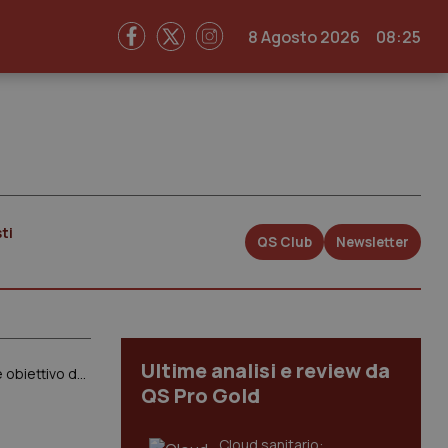
8 Agosto 2026
08:25
ti
QS Club
Newsletter
Ultime analisi e review da
Ricerca. L’analisi dell’Associazione Luca Coscioni: “Italia investe solo l’1,3% del Pil contro il 3% indicato come obiettivo dall’Ue”
QS Pro Gold
Cloud sanitario: