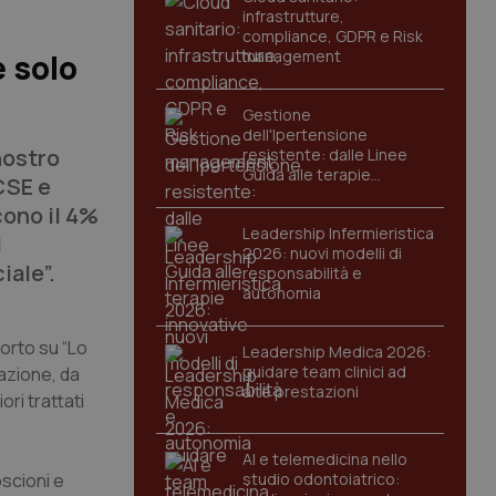
infrastrutture,
compliance, GDPR e Risk
management
e solo
Gestione
dell'Ipertensione
nostro
resistente: dalle Linee
Guida alle terapie
CSE e
innovative
cono il 4%
Leadership Infermieristica
i
2026: nuovi modelli di
iale”.
responsabilità e
autonomia
porto su “Lo
Leadership Medica 2026:
guidare team clinici ad
tazione, da
alte prestazioni
ori trattati
AI e telemedicina nello
scioni e
studio odontoiatrico: