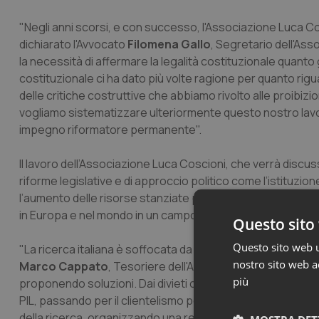
"Negli anni scorsi, e con successo, l'Associazione Luca Cosc
dichiarato l'Avvocato
Filomena Gallo
, Segretario dell'Ass
la necessità di affermare la legalità costituzionale quanto 
costituzionale ci ha dato più volte ragione per quanto riguar
delle critiche costruttive che abbiamo rivolto alle proibizi
vogliamo sistematizzare ulteriormente questo nostro lavo
impegno riformatore permanente".
Il lavoro dell’Associazione Luca Coscioni, che verrà discu
riforme legislative e di approccio politico come l’istituzio
l’aumento delle risorse stanziate per la ricerca in rapporto
in Europa e nel mondo in un campo in cui ha sempre detenu
Questo sito 
Questo sito web ut
"La ricerca italiana è soffocata da proibizioni, burocrazia 
nostro sito web ac
Marco Cappato
, Tesoriere dell'Associazione. "E' tempo ch
più
proponendo soluzioni. Dai divieti clericali su embrioni e ge
PIL, passando per il clientelismo politico delle baronie ac
della ricerca, organizzando una resistenza che parta dalla 