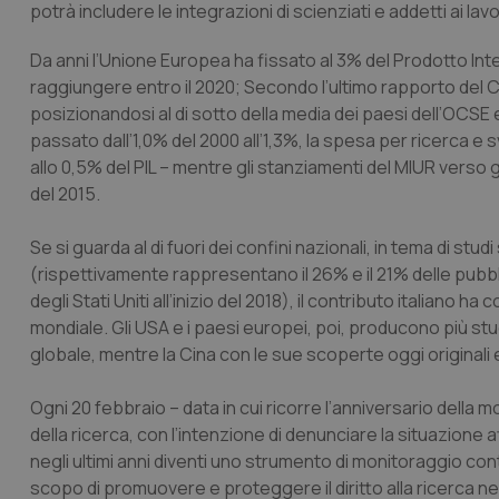
potrà includere le integrazioni di scienziati e addetti ai lav
Da anni l’Unione Europea ha fissato al 3% del Prodotto Inter
raggiungere entro il 2020; Secondo l’ultimo rapporto del Cons
posizionandosi al di sotto della media dei paesi dell’OCSE e
passato dall’1,0% del 2000 all’1,3%, la spesa per ricerca e
allo 0,5% del PIL – mentre gli stanziamenti del MIUR verso gli
del 2015.
Se si guarda al di fuori dei confini nazionali, in tema di studi
(rispettivamente rappresentano il 26% e il 21% delle pubbli
degli Stati Uniti all’inizio del 2018), il contributo italian
mondiale. Gli USA e i paesi europei, poi, producono più stu
globale, mentre la Cina con le sue scoperte oggi originali 
Ogni 20 febbraio – data in cui ricorre l’anniversario della 
della ricerca, con l’intenzione di denunciare la situazione a
negli ultimi anni diventi uno strumento di monitoraggio conti
scopo di promuovere e proteggere il diritto alla ricerca n