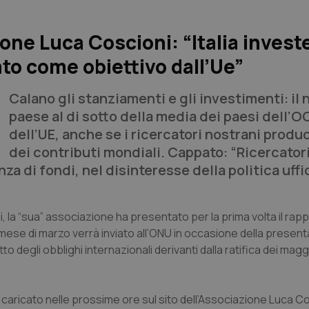
ione Luca Coscioni: “Italia invest
cato come obiettivo dall’Ue”
Calano gli stanziamenti e gli investimenti: il 
paese al di sotto della media dei paesi dell’O
dell’UE, anche se i ricercatori nostrani produ
dei contributi mondiali. Cappato: “Ricercator
a di fondi, nel disinteresse della politica uffic
i, la “sua” associazione ha presentato per la prima volta il rap
nel mese di marzo verrà inviato all’ONU in occasione della presen
o degli obblighi internazionali derivanti dalla ratifica dei maggi
aricato nelle prossime ore sul sito dell’Associazione Luca Co