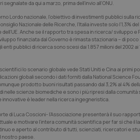
ori segnalate da qui a marzo, prima dell’invio all’ONU.
no Lordo nazionale, l’obiettivo di investimenti pubblici sulla r
iglio Nazionale delle Ricerche, l’Italia investe solo l’1,3% del
 dell’UE. Anche se il rapporto tra spesa in ricerca/ sviluppo e P
 sviluppo finanziata dal Governo è rimasta stazionaria – di poc
 enti pubblici di ricerca sono scesi dai 1.857 milioni del 2002 ai 
 scientifici lo scenario globale vede Stati Uniti e Cina ai primi po
cazioni globali secondo i dati forniti dalla National Science F
o ha comunque prodotto buoni risultati passando dal 3,2% al 4% del
di nelle scienze biomediche e sono i più ripresi dalla comunità 
e innovative è leader nella ricerca ingegneristica.
morte di Luca Coscioni- l’Associazione presenterà il suo rapport
ttuale e motivare l’intera comunità scientifica per far sì che il 
nuo e aperto al contributo di tutti, scienziati, ricercatori e stu
el nostro paese.