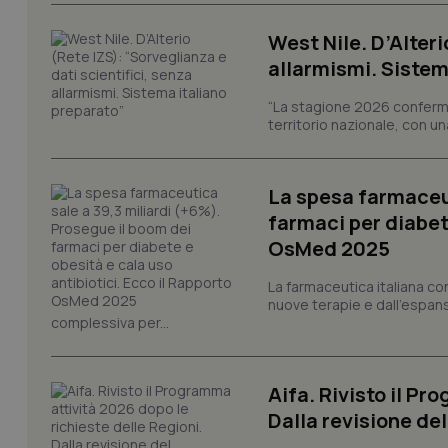
West Nile. D’Alteri
tracking-sites-ironf
allarmismi. Sistem
tracking-enable
“La stagione 2026 conferma
tracking-sites-ironf
session-id
territorio nazionale, con un
_ga
La spesa farmaceut
farmaci per diabete
OsMed 2025
La farmaceutica italiana co
nuove terapie e dall'espan
PHPSESSID
complessiva per...
Aifa. Rivisto il Pr
Dalla revisione de
_ga_KM60CM4NPH