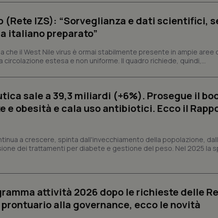
dei cookie di Cookie-Script.com 
correttamente.
o (Rete IZS): “Sorveglianza e dati scientifici, 
ish-
www.quotidianosanita.it
4
Questo cookie è impostato dall'a
a italiano preparato”
settimane
abilitare il sistema di tracking a
2 giorni
 che il West Nile virus è ormai stabilmente presente in ampie aree 
ish-
www.quotidianosanita.it
4
Questo cookie è impostato dall'a
settimane
assegnare un identificatore generi
a circolazione estesa e non uniforme. Il quadro richiede, quindi,...
2 giorni
1 anno 1
Questo nome di cookie è associa
Google LLC
mese
Universal Analytics, che è un a
.quotidianosanita.it
ica sale a 39,3 miliardi (+6%). Prosegue il bo
significativo del servizio di ana
utilizzato da Google. Questo cook
 e obesità e cala uso antibiotici. Ecco il Rapp
per distinguere utenti unici as
generato in modo casuale come i
cliente. È incluso in ogni richiest
sito e utilizzato per calcolare i dat
sessioni e campagne per i rapporti 
ntinua a crescere, spinta dall'invecchiamento della popolazione, dall'
sione dei trattamenti per diabete e gestione del peso. Nel 2025 la 
Sessione
Cookie generato da applicazioni 
PHP.net
linguaggio PHP. Si tratta di un id
www.quotidianosanita.it
generico utilizzato per mantenere 
sessione utente. Normalmente 
generato in modo casuale, il mod
utilizzato può essere specifico pe
ogramma attività 2026 dopo le richieste delle Re
buon esempio è mantenere uno s
un utente tra le pagine.
l prontuario alla governance, ecco le novità
.quotidianosanita.it
1 anno 1
Questo cookie viene utilizzato d
mese
per mantenere lo stato della ses