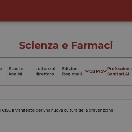
Scienza e Farmaci
e
Studi e
Lettere al
Edizioni
Professionis
QS Pro
Analisi
direttore
Regionali
Sanitari.AI
 CISO il Manifesto per una nuova cultura della prevenzione