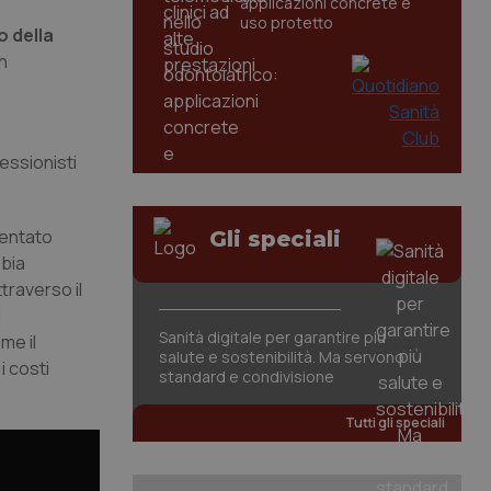
applicazioni concrete e
uso protetto
 della
in
o
essionisti
entato
Gli speciali
bbia
traverso il
l
Sanità digitale per garantire più
me il
salute e sostenibilità. Ma servono
i costi
standard e condivisione
Tutti gli speciali