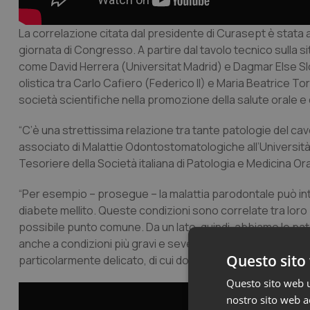
La correlazione citata dal presidente di Curasept è stata 
giornata di Congresso. A partire dal tavolo tecnico sulla sit
come David Herrera (Universitat Madrid) e Dagmar Else Slot
olistica tra Carlo Cafiero (Federico II) e Maria Beatrice To
società scientifiche nella promozione della salute orale 
“C’è una strettissima relazione tra tante patologie del cav
associato di Malattie Odontostomatologiche all’Università 
Tesoriere della Società italiana di Patologia e Medicina Or
“Per esempio – prosegue – la malattia parodontale può inte
diabete mellito. Queste condizioni sono correlate tra lor
possibile punto comune. Da un lato, quindi, abbiamo le patol
anche a condizioni più gravi e severe, come quelle che inte
Questo sito 
particolarmente delicato, di cui dobbiamo iniziare a prend
Questo sito web ut
nostro sito web ac