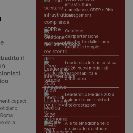
infrastrutture,
compliance, GDPR e Risk
management
a
Gestione
dell'Ipertensione
le
resistente: dalle Linee
Guida alle terapie
innovative
badito il
Leadership Infermieristica
un
2026: nuovi modelli di
ionisti
responsabilità e
autonomia
ico,
Leadership Medica 2026:
guidare team clinici ad
umenti capaci
alte prestazioni
otidiano
a Roma
ne della
AI e telemedicina nello
studio odontoiatrico: