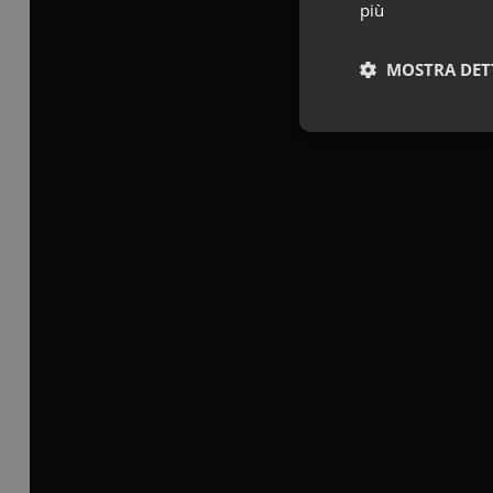
più
MOSTRA DET
Neces
I cookie necessari con
e l'accesso alle aree 
Nome
VISITOR_PRIVACY_