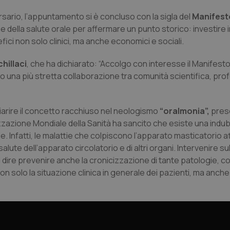
ario, l’appuntamento si è concluso con la sigla del
Manifesto
che della salute orale per affermare un punto storico: investire 
ci non solo clinici, ma anche economici e sociali.
hillaci
, che ha dichiarato: “Accolgo con interesse il Manifest
 una più stretta collaborazione tra comunità scientifica, prof
hiarire il concetto racchiuso nel neologismo
“oralmonia”,
pres
ganizzazione Mondiale della Sanità ha sancito che esiste una indu
. Infatti, le malattie che colpiscono l’apparato masticatorio at
e dell’apparato circolatorio e di altri organi. Intervenire su
dire prevenire anche la cronicizzazione di tante patologie, co
n solo la situazione clinica in generale dei pazienti, ma anche 