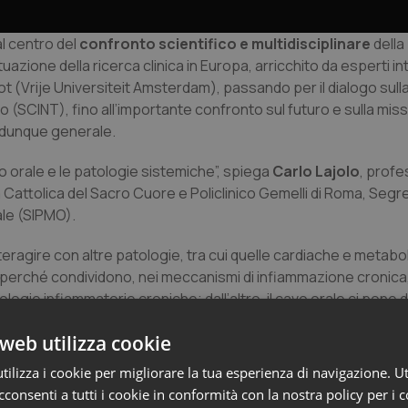
al centro del
confronto scientifico e multidisciplinare
della
uazione della ricerca clinica in Europa, arricchito da esperti in
 (Vrije Universiteit Amsterdam), passando per il dialogo sulla
ro (SCINT), fino all’importante confronto sul futuro e sulla mis
e dunque generale.
o orale e le patologie sistemiche”, spiega
Carlo Lajolo
, prof
Cattolica del Sacro Cuore e Policlinico Gemelli di Roma, Segre
ale (SIPMO).
ragire con altre patologie, tra cui quelle cardiache e metabol
o perché condividono, nei meccanismi di infiammazione cronica
ogie infiammatorie croniche; dall’altro, il cavo orale ci pone d
ressano l’intero distretto del cavo orale. Si tratta di un aspet
web utilizza cookie
erci maggiore cura”.
ilizza i cookie per migliorare la tua esperienza di navigazione. Ut
consenti a tutti i cookie in conformità con la nostra policy per i 