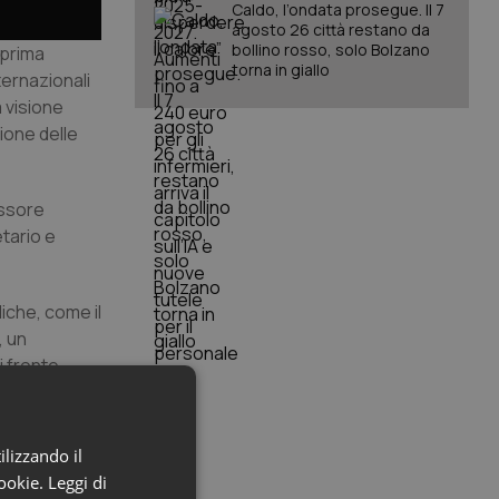
Caldo, l’ondata prosegue. Il 7
agosto 26 città restano da
bollino rosso, solo Bolzano
 prima
torna in giallo
ternazionali
 visione
sione delle
essore
tario e
iche, come il
, un
i fronte
to
ilizzando il
cookie.
Leggi di