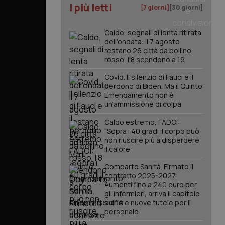
I più letti
[7 giorni]
[30 giorni]
Caldo, segnali di lenta ritirata
dell'ondata: il 7 agosto
restano 26 città da bollino
rosso, l'8 scendono a 19
Covid. Il silenzio di Fauci e il
perdono di Biden. Ma il Quinto
Emendamento non è
un’ammissione di colpa
Caldo estremo, FADOI:
“Sopra i 40 gradi il corpo può
non riuscire più a disperdere
il calore”
Comparto Sanità. Firmato il
contratto 2025-2027.
Aumenti fino a 240 euro per
gli infermieri, arriva il capitolo
sull'IA e nuove tutele per il
personale