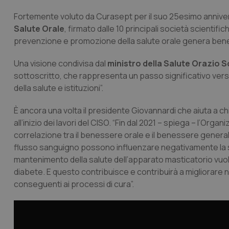
Fortemente voluto da Curasept per il suo 25esimo annivers
Salute Orale
, firmato dalle 10 principali società scientifi
prevenzione e promozione della salute orale genera benefi
Una visione condivisa dal
ministro della Salute Orazio Sc
sottoscritto, che rappresenta un passo significativo verso
della salute e istituzioni”.
È ancora una volta il presidente Giovannardi che aiuta a c
all’inizio dei lavori del CISO. “Fin dal 2021 – spiega – l’Or
correlazione tra il benessere orale e il benessere generale
flusso sanguigno possono influenzare negativamente la salut
mantenimento della salute dell’apparato masticatorio vuol 
diabete. E questo contribuisce e contribuirà a migliorare no
conseguenti ai processi di cura”.