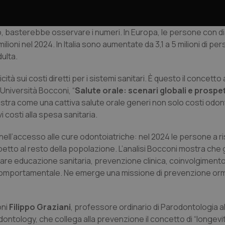
nt
5 mesi 3
Questo cookie viene utilizzato da
CookieScript
settimane
Script.com per ricordare le pref
www.quotidianosanita.it
sui cookie dei visitatori. È neces
olo, basterebbe osservare i numeri. In Europa, le persone con di
dei cookie di Cookie-Script.com 
correttamente.
ilioni nel 2024. In Italia sono aumentate da 3,1 a 5 milioni di pe
ulta.
ish-
www.quotidianosanita.it
4
Questo cookie è impostato dall'a
settimane
abilitare il sistema di tracking a
2 giorni
à sui costi diretti per i sistemi sanitari. È questo il concetto 
ish-
www.quotidianosanita.it
4
Questo cookie è impostato dall'a
Università Bocconi, “
Salute orale: scenari globali e prospe
settimane
assegnare un identificatore generi
2 giorni
imostra come una cattiva salute orale generi non solo costi odon
costi alla spesa sanitaria.
1 anno 1
Questo nome di cookie è associa
Google LLC
mese
Universal Analytics, che è un a
.quotidianosanita.it
significativo del servizio di ana
utilizzato da Google. Questo cook
 nell’accesso alle cure odontoiatriche: nel 2024 le persone a r
per distinguere utenti unici as
etto al resto della popolazione. L’analisi Bocconi mostra che gl
generato in modo casuale come i
cliente. È incluso in ogni richiest
are educazione sanitaria, prevenzione clinica, coinvolgimento 
sito e utilizzato per calcolare i dat
sessioni e campagne per i rapporti 
 comportamentale. Ne emerge una missione di prevenzione or
Sessione
Cookie generato da applicazioni 
PHP.net
linguaggio PHP. Si tratta di un id
www.quotidianosanita.it
generico utilizzato per mantenere 
oni
Filippo Graziani
, professore ordinario di Parodontologia al
sessione utente. Normalmente 
generato in modo casuale, il mod
ontology, che collega alla prevenzione il concetto di “longevit
utilizzato può essere specifico pe