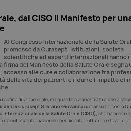
ale, dal CISO il Manifesto per un
ne
Al Congresso Internazionale della Salute Ora
promosso da Curasept, istituzioni, società
scientifiche ed esperti internazionali hanno ri
La firma del Manifesto della Salute Orale segna 
accesso alle cure e collaborazione tra profess
tà della vita dei pazienti e ridurre l’impatto clin
che.
routine di igiene orale, ma guardare a questi atti come a str
sidente Curasept Stefano Giovannardi
riassume così a
Qu
 Internazionale della Salute Orale (CISO),
che ha riunito 
 scientifica internazionale per discutere il futuro e l’evoluzio