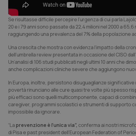
CookieScriptConse
Se risultasse difficile percepire l’urgenza di cui parla Laj
20 e i 79 anni sono passate da 22,4 milioni nel 2000 a 65,6 m
raggiungendo una prevalenza del 7% della popolazione ad
tracking-sites-ironf
tracking-enable
Una crescita che mostra con evidenza l’impatto della cronicit
tracking-sites-ironf
dell’
umbrella review
presentata in occasione del CISO dall’
session-id
Un’analisi di 106 studi pubblicati negli ultimi 10 anni che d
anche complicazioni cliniche severe che aggiungono nuovi 
_ga
In Europa, inoltre, persistono disuguaglianze significative
povertà rinunciano alle cure quasi tre volte più spesso risp
più efficaci sono quelli multicomponente, capaci di combin
caregiver, programmi scolastici e strumenti di supporto
impossibile da ignorare.
PHPSESSID
“La
prevenzione è l’unica via”,
conferma ai nostri microf
di Pisa e past president dell’European Federation of Period