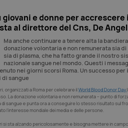
 giovani e donne per accrescere i
sta al direttore del Cns, De Angel
Ma anche continuare a tenere alta la bandiera
donazione volontaria e non remunerata sia d
sia di plasma, che ha fatto grande il nostro s
nazionale sangue nel mondo. Questi i messa
tenuto nei giorni scorsi Roma. Un successo per i
i di sangue
avori, organizzati a Roma per celebrare il
World Blood Donor Day
o. La donazione volontaria e non remunerata – punto di forz
 di sangue e punta ora a conseguire lo stesso risultato sul f
ato l’interesse mondiale dei media e delle persone.
ori si sta alzando pericolosamente e bisogna mettere in camp