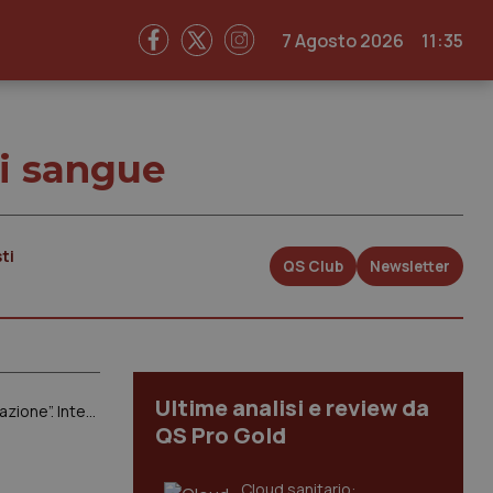
7 Agosto 2026
11:35
di sangue
ti
QS Club
Newsletter
Ultime analisi e review da
Sangue e plasma. “Investire su giovani e donne per accrescere il valore della donazione”. Intervista al direttore del Cns, De Angelis
QS Pro Gold
Cloud sanitario: