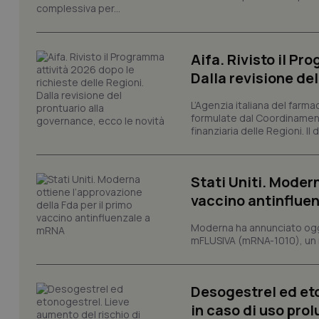
_ga_KM60CM4NPH
complessiva per...
Aifa. Rivisto il Pr
Nome
Nome
Dalla revisione de
VISITOR_INFO1_LIV
_ga_0VMQEQKQ1N
L’Agenzia italiana del farma
formulate dal Coordinamen
finanziaria delle Regioni. Il
__Secure-YNID
Stati Uniti. Modern
vaccino antinflue
YSC
Moderna ha annunciato oggi
__Secure-
mFLUSIVA (mRNA-1010), un nuo
ROLLOUT_TOKEN
tracking-sites-
Desogestrel ed et
ironfish-tracking-
named-enable
in caso di uso pro