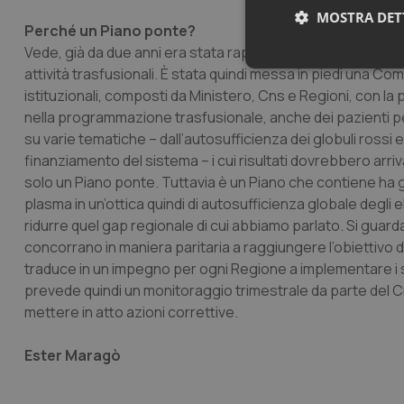
MOSTRA DET
Perché un Piano ponte?
Vede, già da due anni era stata rappresentata al Minister
Neces
attività trasfusionali. È stata quindi messa in piedi una C
istituzionali, composti da Ministero, Cns e Regioni, con la 
nella programmazione trasfusionale, anche dei pazienti per
su varie tematiche – dall’autosufficienza dei globuli rossi 
finanziamento del sistema – i cui risultati dovrebbero arri
solo un Piano ponte. Tuttavia è un Piano che contiene ha g
plasma in un’ottica quindi di autosufficienza globale degli
ridurre quel gap regionale di cui abbiamo parlato. Si guarda
I cookie necessari con
concorrano in maniera paritaria a raggiungere l’obiettivo de
e l'accesso alle aree 
traduce in un impegno per ogni Regione a implementare i ser
Nome
prevede quindi un monitoraggio trimestrale da parte del Cn
VISITOR_PRIVACY_
mettere in atto azioni correttive.
Ester Maragò
CookieScriptConse