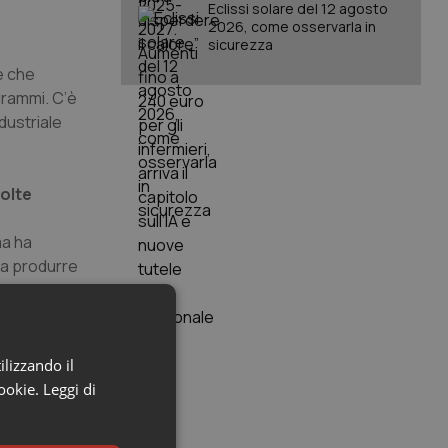
Eclissi solare del 12 agosto
2026, come osservarla in
sicurezza
e che
ogrammi. C’è
dustriale
molte
ma ha
 a produrre
avanzato di
Programma
ilizzando il
cookie.
Leggi di
struito poco