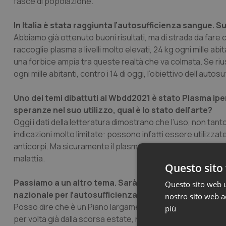
fasce di popolazione.
In Italia è stata raggiunta l’autosufficienza sangue. S
Abbiamo già ottenuto buoni risultati, ma di strada da fare 
raccoglie plasma a livelli molto elevati, 24 kg ogni mille a
una forbice ampia tra queste realtà che va colmata. Se rius
ogni mille abitanti, contro i 14 di oggi, l’obiettivo dell’aut
Uno dei temi dibattuti al Wbdd2021 è stato Plasma ipe
speranze nel suo utilizzo, qual è lo stato dell’arte?
Oggi i dati della letteratura dimostrano che l’uso, non ta
indicazioni molto limitate: possono infatti essere utiliz
anticorpi. Ma sicuramente il plasma iperimmune non è la cu
malattia.
Questo sito 
Passiamo a un altro tema. Sarà presentato nella pri
Questo sito web ut
nazionale per l’autosufficienza del sangue e dei suoi
nostro sito web ac
Posso dire che è un Piano largamente condiviso, scritto i
più
per volta già dalla scorsa estate, non è quindi improvvisat