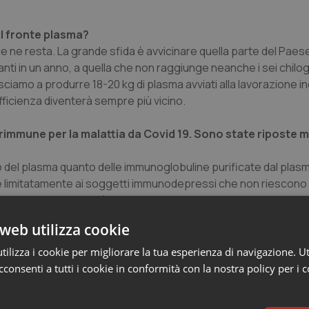
ul fronte plasma?
ce ne resta. La grande sfida è avvicinare quella parte del Paes
bitanti in un anno, a quella che non raggiunge neanche i sei chil
ciamo a produrre 18-20 kg di plasma avviati alla lavorazione in
osufficienza diventerà sempre più vicino.
rimmune per la malattia da Covid 19. Sono state riposte 
nto del plasma quanto delle immunoglobuline purificate dal plas
zate limitatamente ai soggetti immunodepressi che non riescono
ra, soprattutto non è utile somministrarlo a pazienti in stato 
web utilizza cookie
ma seduta utile della Conferenza Stato Regioni il nuovo 
ilizza i cookie per migliorare la tua esperienza di navigazione. Ut
 prodotti. possiamo dare qualche anticipazione?
consenti a tutti i cookie in conformità con la nostra policy per i 
nsieme alle Regioni e al Centro nazionale sangue. Un Piano co
o. Però è un Piano ponte.