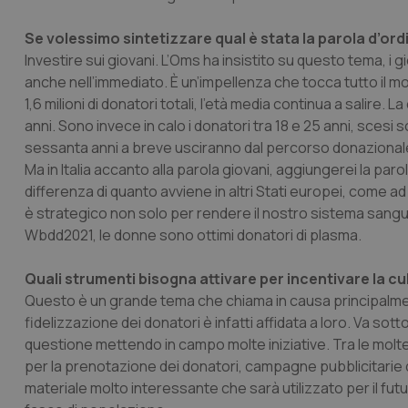
Se volessimo sintetizzare qual è stata la parola d’o
Investire sui giovani. L’Oms ha insistito su questo tema, i
anche nell’immediato. È un’impellenza che tocca tutto il m
1,6 milioni di donatori totali, l’età media continua a salire.
anni. Sono invece in calo i donatori tra 18 e 25 anni, scesi s
sessanta anni a breve usciranno dal percorso donazionale
Ma in Italia accanto alla parola giovani, aggiungerei la pa
differenza di quanto avviene in altri Stati europei, come a
è strategico non solo per rendere il nostro sistema san
Wbdd2021, le donne sono ottimi donatori di plasma.
Quali strumenti bisogna attivare per incentivare la cu
Questo è un grande tema che chiama in causa principalmente
fidelizzazione dei donatori è infatti affidata a loro. Va so
questione mettendo in campo molte iniziative. Tra le molte 
per la prenotazione dei donatori, campagne pubblicitarie d
materiale molto interessante che sarà utilizzato per il futu