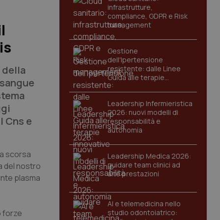
infrastrutture,
compliance, GDPR e Risk
management
l
is
Gestione
dell'Ipertensione
 della
resistente: dalle Linee
Guida alle terapie
i sangue
innovative
istema
Leadership Infermieristica
ggi
2026: nuovi modelli di
l Cns e
responsabilità e
autonomia
la scorsa
Leadership Medica 2026:
guidare team clinici ad
a del nostro
alte prestazioni
ronte plasma
AI e telemedicina nello
o forze
studio odontoiatrico: