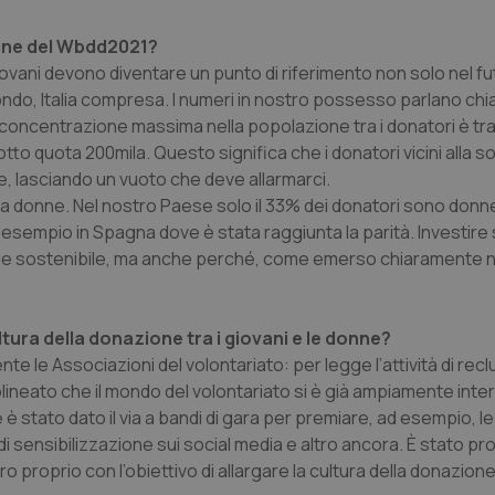
rdine del Wbdd2021?
 giovani devono diventare un punto di riferimento non solo nel f
ondo, Italia compresa. I numeri in nostro possesso parlano chia
 La concentrazione massima nella popolazione tra i donatori è tra 
otto quota 200mila. Questo significa che i donatori vicini alla so
, lasciando un vuoto che deve allarmarci.
rola donne. Nel nostro Paese solo il 33% dei donatori sono donne
d esempio in Spagna dove è stata raggiunta la parità. Investire
gue sostenibile, ma anche perché, come emerso chiaramente n
ltura della donazione tra i giovani e le donne?
 le Associazioni del volontariato: per legge l’attività di rec
ttolineato che il mondo del volontariato si è già ampiamente inte
è stato dato il via a bandi di gara per premiare, ad esempio, le
i sensibilizzazione sui social media e altro ancora. È stato pr
ro proprio con l’obiettivo di allargare la cultura della donazion