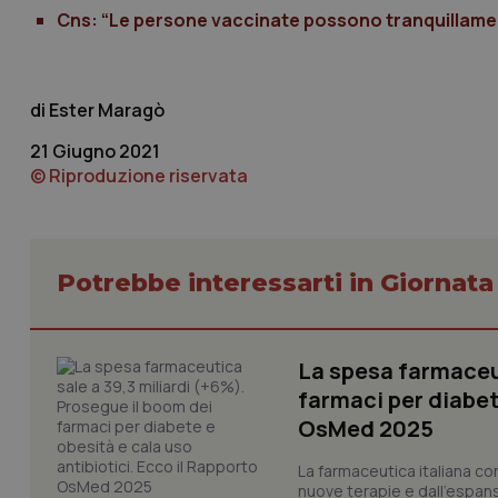
Cns: “Le persone vaccinate possono tranquillame
tracking-sites-ironf
tracking-enable
Ester Maragò
tracking-sites-ironf
21 Giugno 2021
session-id
© Riproduzione riservata
_ga
Potrebbe interessarti in Giornat
PHPSESSID
La spesa farmaceut
farmaci per diabete
OsMed 2025
La farmaceutica italiana co
nuove terapie e dall'espan