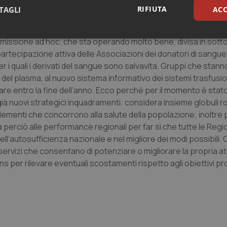
RIFIUTA
TAGLI
ACC
o le necessità di definire nuove modalità per la programmazion
sari
Statistici
Mar
ommissione ad hoc, che sta operando molto bene, divisa in sott
partecipazione attiva delle Associazioni dei donatori di sangue
 i quali i derivati del sangue sono salvavita. Gruppi che stan
e del plasma, al nuovo sistema informativo dei sistemi trasfusion
vare entro la fine dell’anno. Ecco perché per il momento è stato
ià nuovi strategici inquadramenti: considera insieme globuli r
Necessari
Statistici
Marketing
 elementi che concorrono alla salute della popolazione; inoltre 
 perciò alle performance regionali per far sì che tutte le Regi
tribuiscono a rendere fruibile il sito web abilitandone funzionalità di base quali la nav
ll’autosufficienza nazionale e nel migliore dei modi possibili. 
protette del sito. Il sito web non è in grado di funzionare correttamente senza questi coo
vizi che consentano di potenziare o migliorare la propria attiv
Fornitore
/
Dominio
Scadenza
Descrizione
s per rilevare eventuali scostamenti rispetto agli obiettivi p
METADATA
5 mesi 4
Questo cookie viene utilizzato p
YouTube
settimane
scelte di consenso e privacy dell'
.youtube.com
interazione con il sito. Registra i
del visitatore riguardo a varie pol
impostazioni sulla privacy, garan
preferenze siano onorate nelle se
nt
5 mesi 3
Questo cookie viene utilizzato da
CookieScript
settimane
Script.com per ricordare le pref
www.quotidianosanita.it