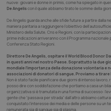
nuove: giovani e donne in primis, come ha spiegato in ques
De Angelis
con il quale abbiamo tirato le somme della gio
De Angelis guarda anche alle sfide future a partire dalla ne
maniera paritaria a raggiungere l’obiettivo dell’autosuffici
Ministero della Salute, Cns e Regioni, con la partecipazione
prime indicazioni arriveranno con il Programma nazionale p
Conferenza Stato Regioni.
Direttore De Angelis, ospitare il World Blood Donor D
in questi anni nel nostro Paese. Soprattutto la due gio
mondiale l’importanza della donazione volontaria e n
associazioni di donatori di sangue. Proviamo a tirar
Non è stato facile pianificare due giorni di intenso lavoro, 
posso dire con soddisfazione che portiamo a casa un bila
organizzativa si è tramutata in una forma di successo: l’e
gente che “passava per strada” dall’altro abbiamo cattura
conquistato l’interesse dei media e delle persone su un t
remunerata sia di sangue sia di plasma.