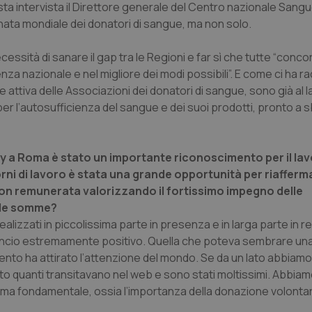
ta intervista il Direttore generale del Centro nazionale Sang
rnata mondiale dei donatori di sangue, ma non solo.
cessità di sanare il gap tra le Regioni e far sì che tutte “conco
enza nazionale e nel migliore dei modi possibili”. E come ci ha r
 attiva delle Associazioni dei donatori di sangue, sono già al l
er l’autosufficienza del sangue e dei suoi prodotti, pronto a s
ay a Roma è stato un importante riconoscimento per il la
rni di lavoro è stata una grande opportunità per riafferma
on remunerata valorizzando il fortissimo impegno delle
e le somme?
realizzati in piccolissima parte in presenza e in larga parte in 
ncio estremamente positivo. Quella che poteva sembrare una 
vento ha attirato l’attenzione del mondo. Se da un lato abbiamo
to quanti transitavano nel web e sono stati moltissimi. Abbia
ema fondamentale, ossia l’importanza della donazione volontar