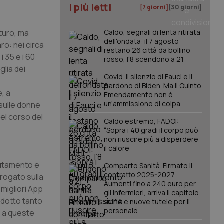
I più letti
[7 giorni]
[30 giorni]
uturo, ma
Caldo, segnali di lenta ritirata
dell'ondata: il 7 agosto
ro: nei circa
restano 26 città da bollino
i 35 e i 60
rosso, l'8 scendono a 21
glia dei
Covid. Il silenzio di Fauci e il
perdono di Biden. Ma il Quinto
, a
Emendamento non è
un’ammissione di colpa
 sulle donne
el corso del
Caldo estremo, FADOI:
“Sopra i 40 gradi il corpo può
non riuscire più a disperdere
il calore”
lutamento e
Comparto Sanità. Firmato il
contratto 2025-2027.
rrogato sulla
Aumenti fino a 240 euro per
 migliori App
gli infermieri, arriva il capitolo
odotto tanto
sull'IA e nuove tutele per il
personale
e a queste