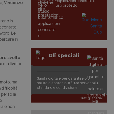
applicazioni concrete e
ue,
Vincenzo
uso protetto
rrano in
accontato,
avoro. Le
barcare in
Gli speciali
voro svolto
re a livello
Sanità digitale per garantire più
remoto, ma
salute e sostenibilità. Ma servono
standard e condivisione
difficoltà
 perso la
Tutti gli speciali
mo
ia e non