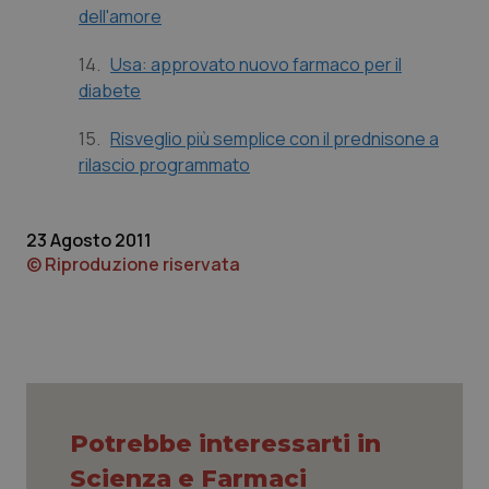
dell'amore
Piemonte
HIV
14.
Usa: approvato nuovo farmaco per il
diabete
Provincia Autonoma di Bolzano
Infezioni & Febbre
15.
Risveglio più semplice con il prednisone a
Provincia Autonoma di Trento
Ipertensione & Scompenso
rilascio programmato
Puglia
Malattie rare
23 Agosto 2011
© Riproduzione riservata
Sardegna
Malattia di Crohn & Rettocolite Ulcerosa
Sicilia
Neuroscienze & patologie neurodegenerative
Toscana
Obesità
Umbria
Oftalmologia
Potrebbe interessarti in
Scienza e Farmaci