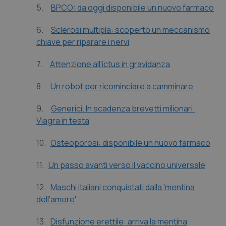
Calabria
Asma & BPCO
5.
BPCO: da oggi disponibile un nuovo farmaco
6.
Sclerosi multipla: scoperto un meccanismo
Campania
Car-T
chiave per riparare i nervi
Emilia-Romagna
Colesterolo & coronaropatie
7.
Attenzione all'ictus in gravidanza
Friuli Venezia Giulia
Dermatite Atopica
8.
Un robot per ricominciare a camminare
9.
Generici. In scadenza brevetti milionari.
Lazio
Diabete & glucometri
Viagra in testa
Liguria
Disturbi dell’umore
10.
Osteoporosi: disponibile un nuovo farmaco
Lombardia
Dolore
11.
Un passo avanti verso il vaccino universale
12.
Maschi italiani conquistati dalla 'mentina
Marche
Donna & Salute
dell'amore'
Molise
Epatiti
13.
Disfunzione erettile: arriva la mentina