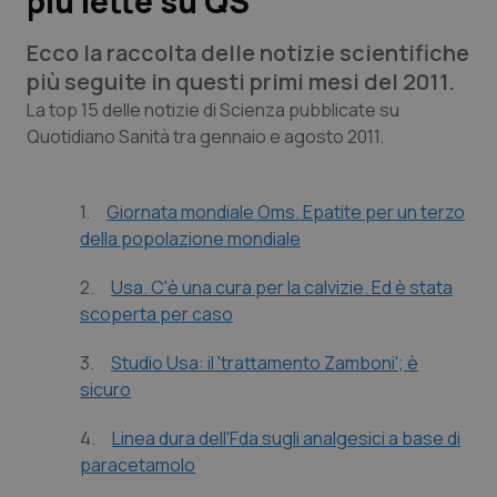
più lette su QS
Ecco la raccolta delle notizie scientifiche
Scienza e Farmaci
più seguite in questi primi mesi del 2011.
Studi e Analisi
La top 15 delle notizie di Scienza pubblicate su
Quotidiano Sanità tra gennaio e agosto 2011.
Lettere al direttore
1.
Giornata mondiale Oms. Epatite per un terzo
Edizioni Regionali
della popolazione mondiale
QS Pro
2.
Usa. C'è una cura per la calvizie. Ed è stata
scoperta per caso
Professionisti Sanitari.AI
3.
Studio Usa: il 'trattamento Zamboni'; è
sicuro
Abruzzo
QS Pro Gold
4.
Linea dura dell'Fda sugli analgesici a base di
QS Club
Newsletter
Basilicata
Artrite & artrosi
paracetamolo