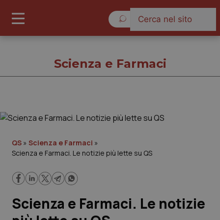
Sabato 8 Agosto 2026
Scienza e Farmaci
Scienza e Farmaci
Cronache
QS
»
Scienza e Farmaci
»
Scienza e Farmaci. Le notizie più lette su QS
Governo e Parlamento
Regioni e Asl
Scienza e Farmaci. Le notizie
Lavoro e Professioni