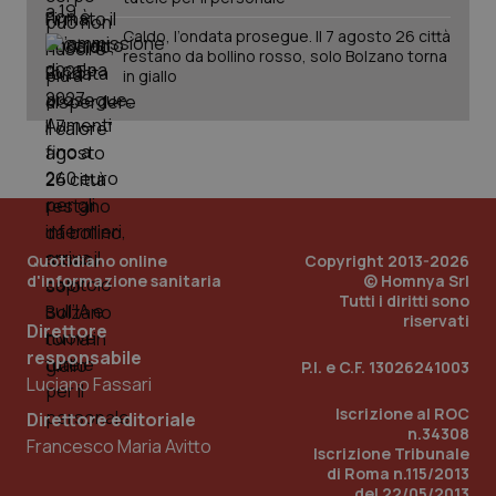
Caldo, l’ondata prosegue. Il 7 agosto 26 città
restano da bollino rosso, solo Bolzano torna
in giallo
Quotidiano online
Copyright 2013-2026
d'informazione sanitaria
© Homnya Srl
Tutti i diritti sono
riservati
Direttore
responsabile
P.I. e C.F. 13026241003
Luciano Fassari
PHPSESSID
Sessio
PHP.net
Iscrizione al ROC
www.quotidianosanita.it
Direttore editoriale
n.34308
Francesco Maria Avitto
Iscrizione Tribunale
di Roma n.115/2013
del 22/05/2013