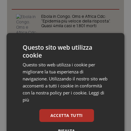
Valle D’Aosta
Oncodermatologia
Veneto
Oncoematologia
Ebola in Congo. Oms e Africa Cdc:
“Epidemia più veloce della risposta”.
Quasi 4mila casi e 1.801 morti
Oncologia & Nutrizione
West Nile. D’Alterio (Rete IZS):
Psoriasi & pelle
Questo sito web utilizza
“Sorveglianza e dati scientifici, senza
allarmismi. Sistema italiano
cookie
preparato”
Quotidiano Cardiologia
Questo sito web utilizza i cookie per
migliorare la tua esperienza di
La spesa farmaceutica sale a 39,3
Quotidiano Chirurgia
miliardi (+6%). Prosegue il boom dei
navigazione. Utilizzando il nostro sito web
farmaci per diabete e obesità e cala
acconsenti a tutti i cookie in conformità
uso antibiotici. Ecco il Rapporto
OsMed 2025
Quotidiano Oncologia
con la nostra policy per i cookie.
Leggi di
più
Aifa. Rivisto il Programma attività 2026
Quotidiano Pediatria
dopo le richieste delle Regioni. Dalla
revisione del prontuario alla
ACCETTA TUTTI
governance, ecco le novità
Rene & patologie urogenitali
RIFIUTA