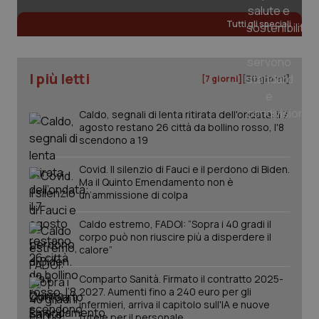
Tutti gli speciali
tracking-sites-ironfish-
www.quotidianosanita.it
4
tracking-enable
settim
2 gior
I più letti
[7 giorni]
[30 giorni]
Caldo, segnali di lenta ritirata dell'ondata: il 7
agosto restano 26 città da bollino rosso, l'8
tracking-sites-ironfish-
www.quotidianosanita.it
4
scendono a 19
session-id
settim
2 gior
Covid. Il silenzio di Fauci e il perdono di Biden.
Ma il Quinto Emendamento non è
un’ammissione di colpa
_ga
1 anno
Google LLC
Caldo estremo, FADOI: “Sopra i 40 gradi il
mes
.quotidianosanita.it
corpo può non riuscire più a disperdere il
calore”
Comparto Sanità. Firmato il contratto 2025-
2027. Aumenti fino a 240 euro per gli
infermieri, arriva il capitolo sull'IA e nuove
tutele per il personale