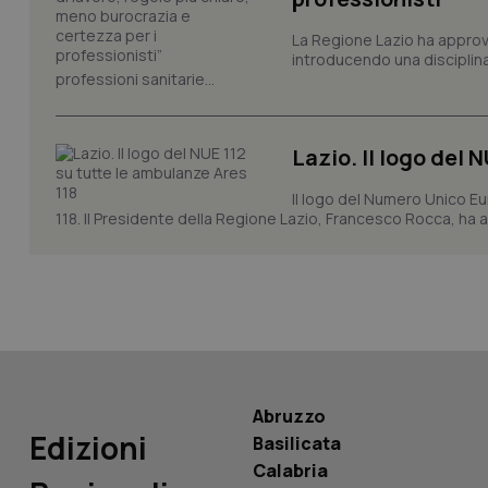
_ga
La Regione Lazio ha appro
introducendo una disciplina 
professioni sanitarie...
Lazio. Il logo del 
PHPSESSID
Il logo del Numero Unico Eu
118. Il Presidente della Regione Lazio, Francesco Rocca, ha app
_ga_KM60CM4NPH
Nome
Abruzzo
Nome
Edizioni
Basilicata
VISITOR_INFO1_LIV
_ga_0VMQEQKQ1N
Calabria