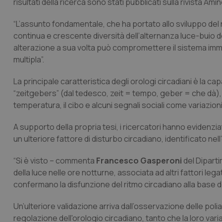
risultati della ricerca sono stati pubblicati sulla rivista
Amin
“L’assunto fondamentale, che ha portato allo sviluppo del 
continua e crescente diversità dell’alternanza luce-buio dell
alterazione a sua volta può compromettere il sistema immu
multipla”.
La principale caratteristica degli orologi circadiani è la ca
“zeitgebers” (dal tedesco,
zeit
= tempo,
geber
= che dà), 
temperatura, il cibo e alcuni segnali sociali come variazion
A supporto della propria tesi, i ricercatori hanno evidenzia
un ulteriore fattore di disturbo circadiano, identificato nell
“Si è visto – commenta
Francesco Gasperoni
del Dipart
della luce nelle ore notturne, associata ad altri fattori legati 
confermano la disfunzione del ritmo circadiano alla base del
Un’ulteriore validazione arriva dall’osservazione delle poli
regolazione dell'orologio circadiano, tanto che la loro va