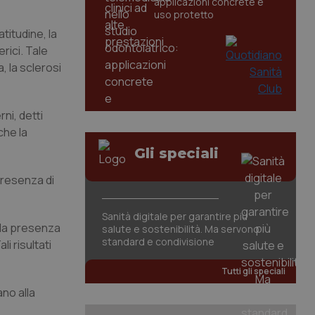
applicazioni concrete e
uso protetto
titudine, la
rici. Tale
 la sclerosi
ni, detti
che la
Gli speciali
 presenza di
Sanità digitale per garantire più
 la presenza
salute e sostenibilità. Ma servono
standard e condivisione
li risultati
Tutti gli speciali
ano alla