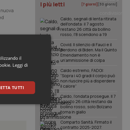
I più letti
[7 giorni]
[30 giorni]
a nuova
ed
Caldo, segnali di lenta ritirata
dell'ondata: il 7 agosto
restano 26 città da bollino
rosso, l'8 scendono a 19
e – conclude
rapeutiche
Covid. Il silenzio di Fauci e il
perdono di Biden. Ma il Quinto
Emendamento non è
ilizzando il
un’ammissione di colpa
cookie.
Leggi di
perspectives
Caldo estremo, FADOI:
“Sopra i 40 gradi il corpo può
non riuscire più a disperdere
il calore”
ETTA TUTTI
Caldo, l’ondata prosegue. Il 7
agosto 26 città restano da
keting
bollino rosso, solo Bolzano
torna in giallo
Comparto Sanità. Firmato il
contratto 2025-2027.