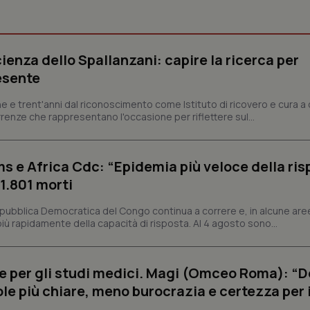
Necessari
Statistici
Marketing
ienza dello Spallanzani: capire la ricerca per
tribuiscono a rendere fruibile il sito web abilitandone funzionalità di base quali la nav
esente
protette del sito. Il sito web non è in grado di funzionare correttamente senza questi coo
Fornitore
/
Dominio
Scadenza
Descrizione
e e trent'anni dal riconoscimento come Istituto di ricovero e cura a 
rrenze che rappresentano l'occasione per riflettere sul...
METADATA
5 mesi 4
Questo cookie viene utilizzato p
YouTube
settimane
scelte di consenso e privacy dell'
.youtube.com
interazione con il sito. Registra i
del visitatore riguardo a varie pol
impostazioni sulla privacy, garan
s e Africa Cdc: “Epidemia più veloce della ris
preferenze siano onorate nelle se
 1.801 morti
nt
5 mesi 3
Questo cookie viene utilizzato da
CookieScript
settimane
Script.com per ricordare le pref
www.quotidianosanita.it
sui cookie dei visitatori. È neces
epubblica Democratica del Congo continua a correre e, in alcune aree
dei cookie di Cookie-Script.com 
ù rapidamente della capacità di risposta. Al 4 agosto sono...
correttamente.
ish-
www.quotidianosanita.it
4
Questo cookie è impostato dall'a
settimane
abilitare il sistema di tracking a
2 giorni
e per gli studi medici. Magi (Omceo Roma): “
ish-
www.quotidianosanita.it
4
Questo cookie è impostato dall'a
ole più chiare, meno burocrazia e certezza per 
settimane
assegnare un identificatore generi
2 giorni