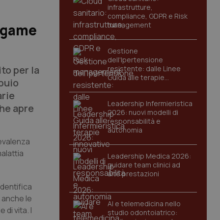
infrastrutture,
compliance, GDPR e Risk
management
legame
Gestione
dell'Ipertensione
to per la
resistente: dalle Linee
Guida alle terapie
/buio
innovative
arie
Leadership Infermieristica
che apre
2026: nuovi modelli di
responsabilità e
autonomia
revalenza
alattia
Leadership Medica 2026:
guidare team clinici ad
alte prestazioni
identifica
è anche le
AI e telemedicina nello
di vita. I
studio odontoiatrico: