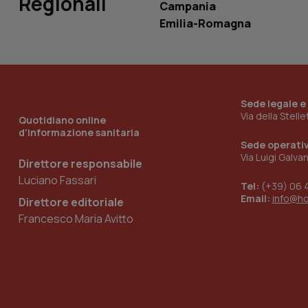
Regionali
Campania
Emilia-Romagna
__Secure-YNID
YSC
Sede legale e
Via della Stell
__Secure-
Quotidiano online
ROLLOUT_TOKEN
d'informazione sanitaria
Sede operati
tracking-sites-
Via Luigi Galva
Direttore responsabile
ironfish-tracking-
named-enable
Luciano Fassari
Tel:
(+39) 06 
Email:
info@h
Direttore editoriale
Francesco Maria Avitto