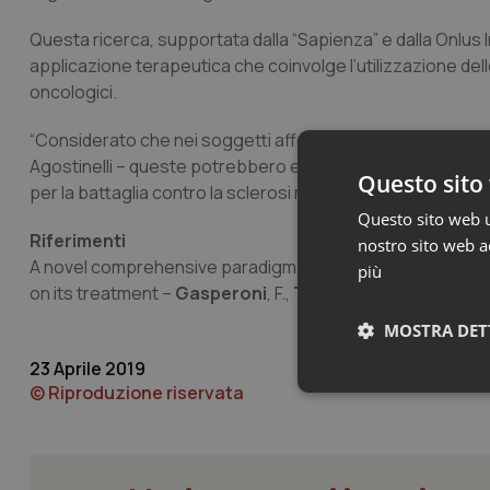
Questa ricerca, supportata dalla “Sapienza” e dalla Onlus 
applicazione terapeutica che coinvolge l’utilizzazione de
oncologici.
“Considerato che nei soggetti affetti da malattie autoimm
Agostinelli – queste potrebbero essere considerate un ul
Questo sito 
per la battaglia contro la sclerosi multipla”.
Questo sito web ut
Riferimenti
nostro sito web ac
A novel comprehensive paradigm for the etiopathogenesis
più
on its treatment
–
Gasperoni
, F.,
Turini
, P., &
Agostinelli
, 
MOSTRA DET
23 Aprile 2019
© Riproduzione riservata
Neces