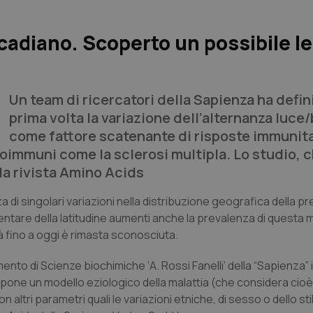
ircadiano. Scoperto un possibile 
Un
team
di ricercatori della Sapienza ha defini
prima volta la variazione dell’alternanza luce
come fattore scatenante di risposte immunit
utoimmuni come la sclerosi multipla. Lo studio, 
la rivista
Amino Acids
 di singolari variazioni nella distribuzione geografica della p
entare della latitudine aumenti anche la prevalenza di questa m
à fino a oggi è rimasta sconosciuta.
mento di Scienze biochimiche ‘A. Rossi Fanelli’ della “Sapienza” 
propone un modello eziologico della malattia (che considera cio
tri parametri quali le variazioni etniche, di sesso o dello stile 