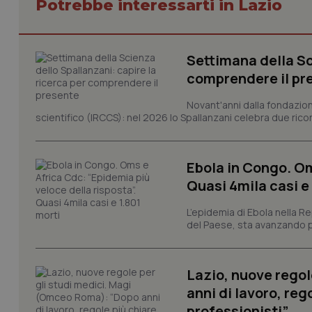
Potrebbe interessarti in Lazio
Settimana della Sc
I cookie necessari con
comprendere il pr
e l'accesso alle aree 
Nome
Novant'anni dalla fondazion
scientifico (IRCCS): nel 2026 lo Spallanzani celebra due rico
VISITOR_PRIVACY_
Ebola in Congo. Om
Quasi 4mila casi e
CookieScriptConse
L’epidemia di Ebola nella R
del Paese, sta avanzando pi
tracking-sites-ironf
tracking-enable
Lazio, nuove regol
tracking-sites-ironf
anni di lavoro, reg
session-id
professionisti”