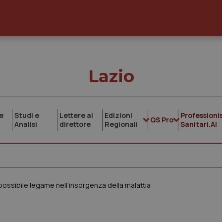
Lazio
e
Studi e
Lettere al
Edizioni
Professionis
QS Pro
Analisi
direttore
Regionali
Sanitari.AI
possibile legame nell’insorgenza della malattia