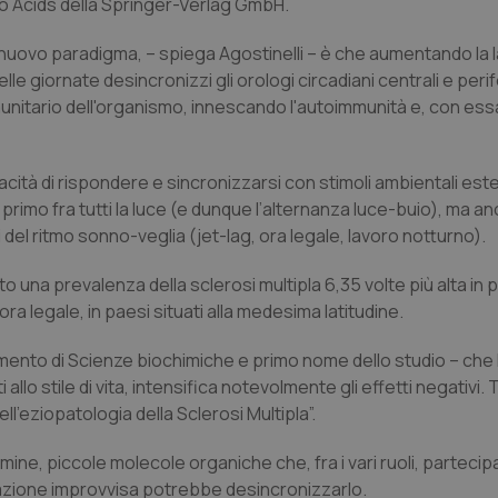
o Acids
della Springer-Verlag GmbH.
nuovo paradigma, – spiega Agostinelli – è che aumentando la la
e giornate desincronizzi gli orologi circadiani centrali e perife
nitario dell'organismo, innescando l'autoimmunità e, con essa,
pacità di rispondere e sincronizzarsi con stimoli ambientali ester
primo fra tutti la luce (e dunque l’alternanza luce-buio), ma an
i del ritmo sonno-veglia (
jet-lag
, ora legale, lavoro notturno).
to una prevalenza della sclerosi multipla 6,35 volte più alta in
’ora legale, in paesi situati alla medesima latitudine.
imento di Scienze biochimiche e primo nome dello studio – che
allo stile di vita, intensifica notevolmente gli effetti negativi. Ta
l’eziopatologia della Sclerosi Multipla”.
amine, piccole molecole organiche che, fra i vari ruoli, partecip
riazione improvvisa potrebbe desincronizzarlo.