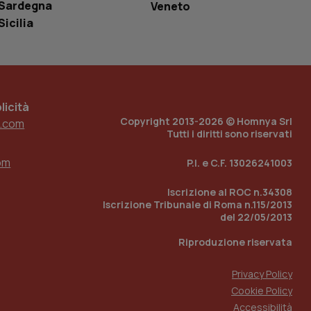
Sardegna
Veneto
Sicilia
 tenere traccia
i Youtube incorporati
tore del sito web sta
ell'interfaccia di
 tenere traccia
icità
r la gestione
Copyright 2013-2026 © Homnya Srl
.com
one dell’esperienza
Tutti i diritti sono riservati
e per abilitare il
om
P.I. e C.F. 13026241003
loggato con identity
Iscrizione al ROC n.34308
Iscrizione Tribunale di Roma n.115/2013
del 22/05/2013
Riproduzione riservata
Privacy Policy
Cookie Policy
Accessibilità