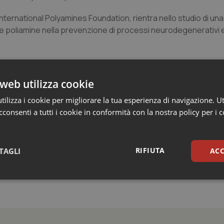
International Polyamines Foundation, rientra nello studio di un
lle poliamine nella prevenzione di processi neurodegenerativi 
uni le poliamine sono presenti in concentrazioni molto elevat
teriore nuovo target per lo sviluppo di nuove prospettive te
web utilizza cookie
ilizza i cookie per migliorare la tua esperienza di navigazione. Ut
consenti a tutti i cookie in conformità con la nostra policy per i 
 of multiple sclerosis: therapeutic approaches and future 
E. –
Amino acids
2019, 1-15. Doi: 10.1007/s00726-019-02718-1
RIFIUTA
TAGLI
ACC
sari
Statistici
Mar