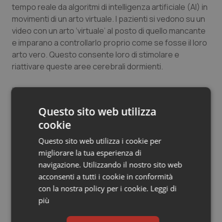
tempo reale da algoritmi di intelligenza artificiale (AI) in
movimenti di un arto virtuale. I pazienti si vedono su un
video con un arto ‘virtuale’ al posto di quello mancante
e imparano a controllarlo proprio come se fosse il loro
arto vero. Questo consente loro di stimolare e
riattivare queste aree cerebrali dormienti.
“I pazienti – spiega Ortiz Catalan – possono dunque
iniziare a riutilizzare queste aree cerebrali che sono
Questo sito web utilizza
andate in ‘stand by’. Tornando ad utilizzare quel
cookie
circuito, li aiuta ad indebolire e poi a disconnettere le
connessioni con il circuito del dolore. E’ una sorta di
Questo sito web utilizza i cookie per
legge di Hebbe al contrario; più questi neuroni
migliorare la tua esperienza di
vengono attivati separatamente, più debole sarà la
navigazione. Utilizzando il nostro sito web
connessione tra di loro. Questo sistema può anche
acconsenti a tutti i cookie in conformità
essere utilizzato in maniera preventiva, per
con la nostra policy per i cookie.
Leggi di
proteggere dalla formazione di queste connessioni”.
più
Lo strumento utilizzato per il trattamento PME,