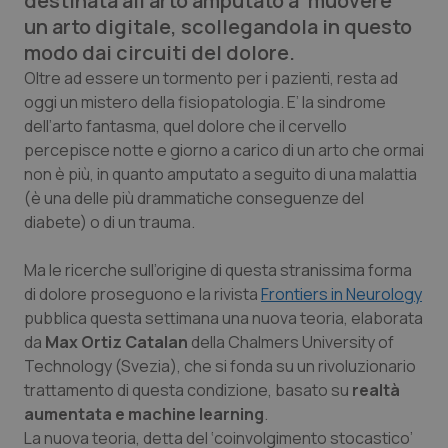
destinata all’arto amputato a ‘muovere’
Calabria
Asma & BPCO
un arto digitale, scollegandola in questo
modo dai circuiti del dolore.
Campania
Car-T
Oltre ad essere un tormento per i pazienti, resta ad
oggi un mistero della fisiopatologia. E’ la sindrome
Emilia-Romagna
Colesterolo & coronaropatie
dell’arto fantasma, quel dolore che il cervello
percepisce notte e giorno a carico di un arto che ormai
Friuli Venezia Giulia
Dermatite Atopica
non è più, in quanto amputato a seguito di una malattia
(è una delle più drammatiche conseguenze del
diabete) o di un trauma.
Lazio
Diabete & glucometri
Ma le ricerche sull’origine di questa stranissima forma
Liguria
Disturbi dell’umore
di dolore proseguono e la rivista
Frontiers in Neurology
pubblica questa settimana una nuova teoria, elaborata
Lombardia
Dolore
da
Max Ortiz Catalan
della Chalmers University of
Technology (Svezia), che si fonda su un rivoluzionario
Marche
Donna & Salute
trattamento di questa condizione, basato su
realtà
aumentata e
machine learning
.
Molise
Epatiti
La nuova teoria, detta del ‘coinvolgimento stocastico’