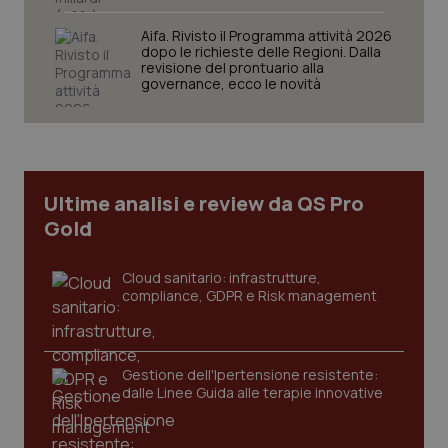
Aifa. Rivisto il Programma attività 2026
dopo le richieste delle Regioni. Dalla
revisione del prontuario alla
governance, ecco le novità
tracking-sites-ironfish-
www.quotidianosanita.it
4
tracking-enable
settim
2 gior
Ultime analisi e review da QS Pro
Gold
tracking-sites-ironfish-
www.quotidianosanita.it
4
session-id
settim
Cloud sanitario: infrastrutture,
2 gior
compliance, GDPR e Risk management
_ga
1 anno
Google LLC
Gestione dell'Ipertensione resistente:
mes
.quotidianosanita.it
dalle Linee Guida alle terapie innovative