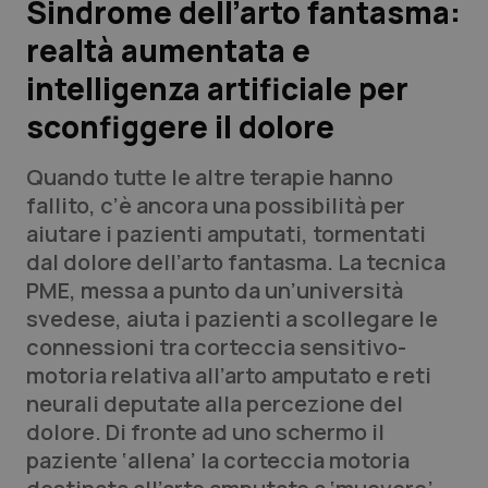
Sindrome dell’arto fantasma:
realtà aumentata e
Scienza e Farmaci
intelligenza artificiale per
Studi e Analisi
sconfiggere il dolore
Lettere al direttore
Quando tutte le altre terapie hanno
fallito, c’è ancora una possibilità per
Edizioni Regionali
aiutare i pazienti amputati, tormentati
dal dolore dell’arto fantasma. La tecnica
QS Pro
PME, messa a punto da un’università
svedese, aiuta i pazienti a scollegare le
Professionisti Sanitari.AI
connessioni tra corteccia sensitivo-
motoria relativa all’arto amputato e reti
Abruzzo
QS Pro Gold
neurali deputate alla percezione del
dolore. Di fronte ad uno schermo il
QS Club
Newsletter
Basilicata
Artrite & artrosi
paziente ‘allena’ la corteccia motoria