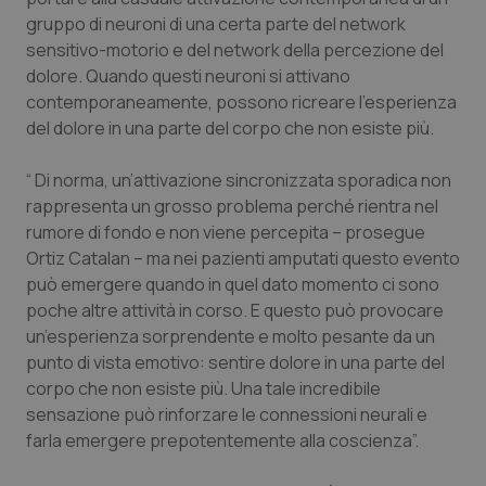
Valle D’Aosta
Oncodermatologia
gruppo di neuroni di una certa parte del network
sensitivo-motorio e del network della percezione del
Veneto
Oncoematologia
dolore. Quando questi neuroni si attivano
contemporaneamente, possono ricreare l’esperienza
Oncologia & Nutrizione
del dolore in una parte del corpo che non esiste più.
Psoriasi & pelle
“ Di norma, un’attivazione sincronizzata sporadica non
rappresenta un grosso problema perché rientra nel
Quotidiano Cardiologia
rumore di fondo e non viene percepita – prosegue
Ortiz Catalan – ma nei pazienti amputati questo evento
può emergere quando in quel dato momento ci sono
Quotidiano Chirurgia
poche altre attività in corso. E questo può provocare
un’esperienza sorprendente e molto pesante da un
Quotidiano Oncologia
punto di vista emotivo: sentire dolore in una parte del
corpo che non esiste più. Una tale incredibile
Quotidiano Pediatria
sensazione può rinforzare le connessioni neurali e
farla emergere prepotentemente alla coscienza”.
Rene & patologie urogenitali