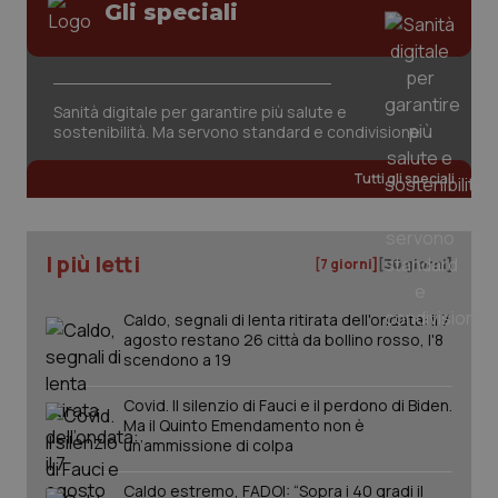
Gli speciali
Sanità digitale per garantire più salute e
sostenibilità. Ma servono standard e condivisione
Tutti gli speciali
I più letti
[7 giorni]
[30 giorni]
Caldo, segnali di lenta ritirata dell'ondata: il 7
agosto restano 26 città da bollino rosso, l'8
scendono a 19
_ga_KM60CM4NPH
.quotidianosanita.it
1 anno
mes
Covid. Il silenzio di Fauci e il perdono di Biden.
Ma il Quinto Emendamento non è
un’ammissione di colpa
Caldo estremo, FADOI: “Sopra i 40 gradi il