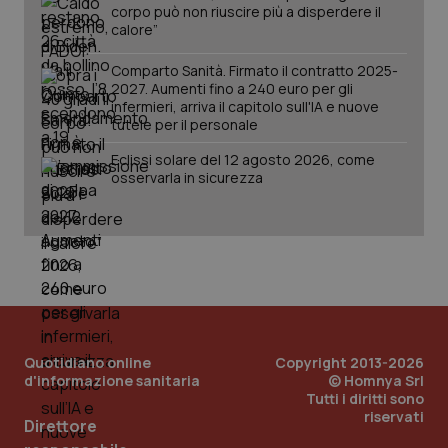
corpo può non riuscire più a disperdere il
calore”
Comparto Sanità. Firmato il contratto 2025-
Fornitore
/
2027. Aumenti fino a 240 euro per gli
Nome
Scadenza
Descrizion
Dominio
infermieri, arriva il capitolo sull'IA e nuove
Nome
Fornitore
/
Dominio
Scadenza
Des
tutele per il personale
_ga_0VMQEQKQ1N
.quotidianosanita.it
1 anno 1
Questo
mese
cookie
VISITOR_INFO1_LIVE
5 mesi 4
Que
Google LLC
viene
Eclissi solare del 12 agosto 2026, come
settimane
imp
.youtube.com
utilizzato
You
osservarla in sicurezza
da Google
ten
Analytics
pre
per
del
mantener
vid
lo stato
inco
della
può
sessione.
det
vis
web
uti
nuo
ver
dell
Quotidiano online
Copyright 2013-2026
You
d'informazione sanitaria
© Homnya Srl
__Secure-YNID
.youtube.com
Tutti i diritti sono
5 mesi 4
Que
settimane
imp
riservati
Direttore
You
ten