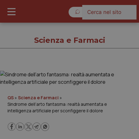
Venerdì 7 Agosto 2026
Scienza e Farmaci
Scienza e Farmaci
Cronache
QS
»
Scienza e Farmaci
»
Sindrome dell’arto fantasma: realtà aumentata e
Governo e Parlamento
intelligenza artificiale per sconfiggere il dolore
Regioni e Asl
Lavoro e Professioni