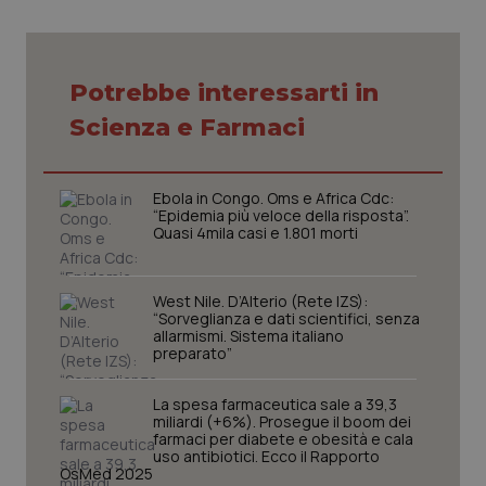
VISITOR_PRIVACY_METADATA
5 mesi
YouTube
settim
.youtube.com
Potrebbe interessarti in
Scienza e Farmaci
Ebola in Congo. Oms e Africa Cdc:
“Epidemia più veloce della risposta”.
Quasi 4mila casi e 1.801 morti
West Nile. D’Alterio (Rete IZS):
“Sorveglianza e dati scientifici, senza
allarmismi. Sistema italiano
preparato”
CookieScriptConsent
5 mesi
CookieScript
settim
www.quotidianosanita.it
La spesa farmaceutica sale a 39,3
miliardi (+6%). Prosegue il boom dei
farmaci per diabete e obesità e cala
uso antibiotici. Ecco il Rapporto
OsMed 2025