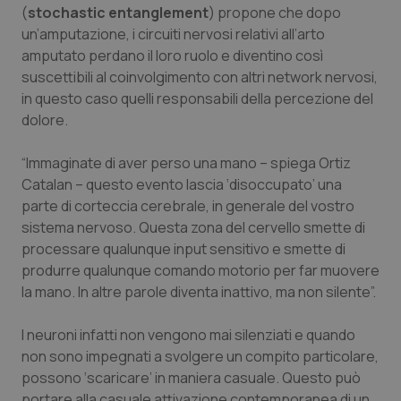
(
stochastic entanglement
) propone che dopo
Piemonte
HIV
un’amputazione, i circuiti nervosi relativi all’arto
amputato perdano il loro ruolo e diventino così
suscettibili al coinvolgimento con altri network nervosi,
Provincia Autonoma di Bolzano
Infezioni & Febbre
in questo caso quelli responsabili della percezione del
dolore.
Provincia Autonoma di Trento
Ipertensione & Scompenso
“Immaginate di aver perso una mano – spiega Ortiz
Puglia
Malattie rare
Catalan – questo evento lascia ‘disoccupato’ una
parte di corteccia cerebrale, in generale del vostro
Sardegna
Malattia di Crohn & Rettocolite Ulcerosa
sistema nervoso. Questa zona del cervello smette di
processare qualunque input sensitivo e smette di
Sicilia
Neuroscienze & patologie neurodegenerative
produrre qualunque comando motorio per far muovere
la mano. In altre parole diventa inattivo, ma non silente”.
Toscana
Obesità
I neuroni infatti non vengono mai silenziati e quando
non sono impegnati a svolgere un compito particolare,
Umbria
Oftalmologia
possono ‘scaricare’ in maniera casuale. Questo può
portare alla casuale attivazione contemporanea di un