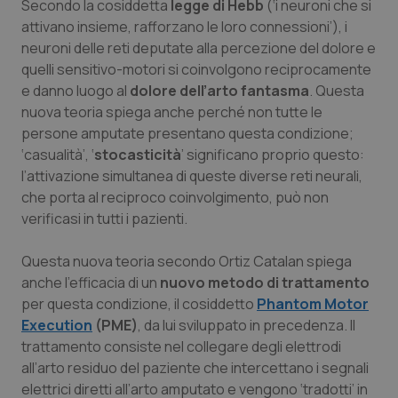
Secondo la cosiddetta
legge di Hebb
(‘i neuroni che si
Salute orale & impianti
attivano insieme, rafforzano le loro connessioni’), i
neuroni delle reti deputate alla percezione del dolore e
Sangue & coagulazione
quelli sensitivo-motori si coinvolgono reciprocamente
e danno luogo al
dolore dell’arto fantasma
. Questa
nuova teoria spiega anche perché non tutte le
Tiroide
persone amputate presentano questa condizione;
‘casualità’, ‘
stocasticità
’ significano proprio questo:
Tumore al seno
l’attivazione simultanea di queste diverse reti neurali,
che porta al reciproco coinvolgimento, può non
Tumore ovarico
verificasi in tutti i pazienti.
Tumori del Polmone & Testa Collo
Questa nuova teoria secondo Ortiz Catalan spiega
anche l’efficacia di un
nuovo metodo di trattamento
Tumori gastrointestinali
per questa condizione, il cosiddetto
Phantom Motor
Execution
(PME)
, da lui sviluppato in precedenza. Il
Ulcera & Reflusso
trattamento consiste nel collegare degli elettrodi
all’arto residuo del paziente che intercettano i segnali
elettrici diretti all’arto amputato e vengono ‘tradotti’ in
Vaccini