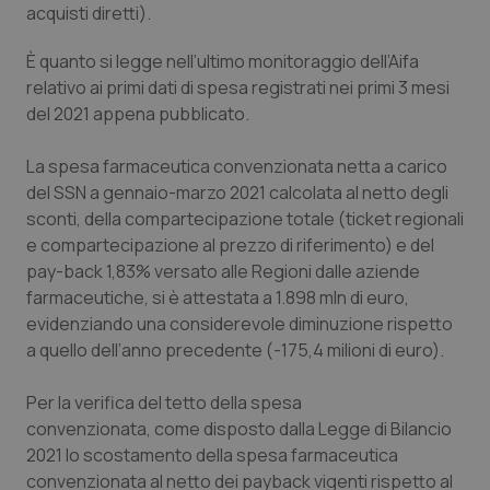
acquisti diretti).
Piemonte
HIV
È quanto si legge nell’ultimo monitoraggio dell’Aifa
relativo ai primi dati di spesa registrati nei primi 3 mesi
Provincia Autonoma di Bolzano
Infezioni & Febbre
del 2021 appena pubblicato.
Provincia Autonoma di Trento
Ipertensione & Scompenso
La spesa farmaceutica convenzionata netta a carico
del SSN a gennaio-marzo 2021 calcolata al netto degli
Puglia
Malattie rare
sconti, della compartecipazione totale (ticket regionali
e compartecipazione al prezzo di riferimento) e del
Sardegna
Malattia di Crohn & Rettocolite Ulcerosa
pay-back 1,83% versato alle Regioni dalle aziende
farmaceutiche, si è attestata a 1.898 mln di euro,
Sicilia
Neuroscienze & patologie neurodegenerative
evidenziando una considerevole diminuzione rispetto
a quello dell’anno precedente (-175,4 milioni di euro).
Toscana
Obesità
Per la verifica del tetto della spesa
convenzionata, come disposto dalla Legge di Bilancio
Umbria
Oftalmologia
2021 lo scostamento della spesa farmaceutica
convenzionata al netto dei payback vigenti rispetto al