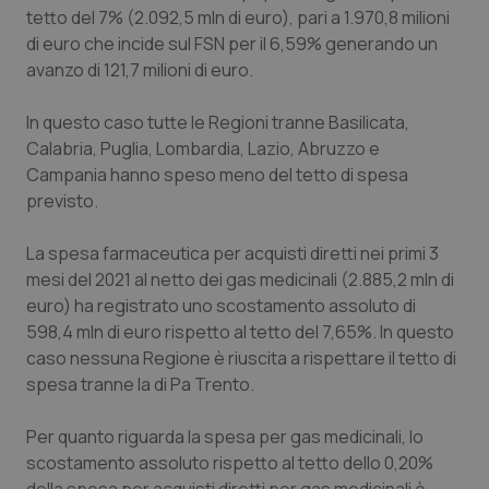
Valle D’Aosta
Oncodermatologia
tetto del 7% (2.092,5 mln di euro), pari a 1.970,8 milioni
di euro che incide sul FSN per il 6,59% generando un
Veneto
Oncoematologia
avanzo di 121,7 milioni di euro.
Oncologia & Nutrizione
In questo caso tutte le Regioni tranne Basilicata,
Calabria, Puglia, Lombardia, Lazio, Abruzzo e
Psoriasi & pelle
Campania hanno speso meno del tetto di spesa
previsto.
Quotidiano Cardiologia
La spesa farmaceutica per acquisti diretti nei primi 3
mesi del 2021 al netto dei gas medicinali (2.885,2 mln di
Quotidiano Chirurgia
euro) ha registrato uno scostamento assoluto di
598,4 mln di euro rispetto al tetto del 7,65%. In questo
Quotidiano Oncologia
caso nessuna Regione è riuscita a rispettare il tetto di
spesa tranne la di Pa Trento.
Quotidiano Pediatria
Per quanto riguarda la spesa per gas medicinali, lo
Rene & patologie urogenitali
scostamento assoluto rispetto al tetto dello 0,20%