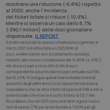
mostrano una riduzione (-6,8%) rispetto
Calabria
Asma & BPCO
al 2020; anche l’incidenza
del ticket totale si riduce (-10,9%).
Campania
Car-T
Mentre si osserva un calo dello 6,7%
(-390,1 milioni) delle dosi giornaliere
Emilia-Romagna
Colesterolo & coronaropatie
dispensate.
IL REPORT
Friuli Venezia Giulia
Dermatite Atopica
A livello nazionale la spesa complessiva a gennaio e
marzo 2021 si è attestata a 4.923,8mln di
euro, evidenziando uno scostamento assoluto
Lazio
Diabete & glucometri
rispetto alle risorse complessive del 14,85% (4.439,2
mln di euro) pari a circa 484,6 mln di euro,
Liguria
Disturbi dell’umore
corrispondente ad un’incidenza percentuale sul FSN
del 16,47%. Prosegue quindi l’inarrestabile trend di
Lombardia
Dolore
aumento degli ultimi anni con la spesa farmaceutica
ospedaliera che va oltre il tetto di spesa di 598,4 mln e
Marche
Donna & Salute
la territoriale che invece è sotto il tetto di 121,7 mln.
Ricordiamo che nel 2021 sono entrati in vigore i nuovi
Molise
Epatiti
tetti di spesa (7% per la territoriale e 7,65% per gli