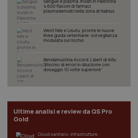
Sangue e plasma. Inviati in Palestina
protette del sito. Il sito web non è in grado di
4.600 flaconi di farmaci
funzionare correttamente senza questi cookie.
plasmaderivati nella zona di Nablus
Nome
Fornitore
/
Dominio
Scaden
VISITOR_PRIVACY_METADATA
5 mesi
YouTube
West Nile e Usutu, pronte le nuove
settim
.youtube.com
linee guida veterinarie: sorveglianza
modulata sul rischio
Bendamustina Accord. L’alert di Aifa:
“Rischio di errori in diluizione con
dosaggio 10 volte superiore”
Ultime analisi e review da QS Pro
Gold
CookieScriptConsent
5 mesi
CookieScript
settim
www.quotidianosanita.it
Cloud sanitario: infrastrutture,