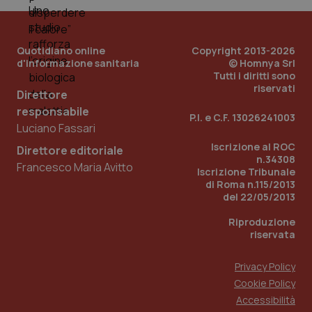
Quotidiano online
Copyright 2013-2026
d'informazione sanitaria
© Homnya Srl
Tutti i diritti sono
riservati
Direttore
responsabile
Fornitore
/
P.I. e C.F. 13026241003
Nome
Scadenza
Descrizion
Dominio
Luciano Fassari
Nome
Fornitore
/
Dominio
Scadenza
Des
_ga_0VMQEQKQ1N
.quotidianosanita.it
1 anno 1
Questo
Iscrizione al ROC
Direttore editoriale
mese
cookie
VISITOR_INFO1_LIVE
5 mesi 4
Que
Google LLC
n.34308
viene
Francesco Maria Avitto
settimane
imp
.youtube.com
Iscrizione Tribunale
utilizzato
You
di Roma n.115/2013
da Google
ten
Analytics
pre
del 22/05/2013
per
del
mantener
vid
Riproduzione
lo stato
inco
della
riservata
può
sessione.
det
vis
web
Privacy Policy
uti
Cookie Policy
nuo
ver
Accessibilità
dell
You