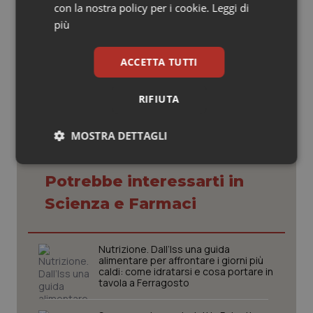
del payback è stata pari a 310,6 milioni di euro.
con la nostra policy per i cookie.
Leggi di
più
21 Giugno 2021
ACCETTA TUTTI
© Riproduzione riservata
RIFIUTA
MOSTRA DETTAGLI
Necessari
Statistici
Marketing
Potrebbe interessarti in
Scienza e Farmaci
Nutrizione. Dall’Iss una guida
alimentare per affrontare i giorni più
Necessari
Statistici
Marketing
caldi: come idratarsi e cosa portare in
tavola a Ferragosto
I cookie necessari contribuiscono a rendere fruibile il
sito web abilitandone funzionalità di base quali la
navigazione sulle pagine e l'accesso alle aree