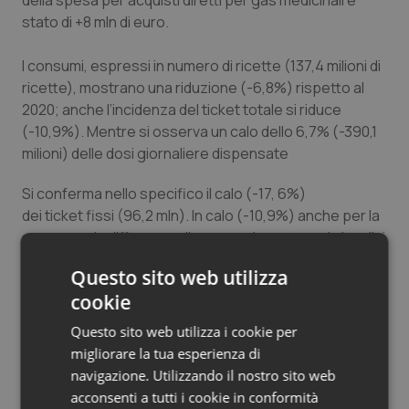
della spesa per acquisti diretti per gas medicinali è
Salute orale & impianti
stato di +8 mln di euro.
I consumi, espressi in numero di ricette (137,4 milioni di
Sangue & coagulazione
ricette), mostrano una riduzione (-6,8%) rispetto al
2020; anche l’incidenza del ticket totale si riduce
Tiroide
(-10,9%). Mentre si osserva un calo dello 6,7% (-390,1
milioni) delle dosi giornaliere dispensate
Tumore al seno
Si conferma nello specifico il calo (-17, 6%)
Tumore ovarico
dei ticket fissi (96,2 mln). In calo (-10,9%) anche per la
spesa per la differenza di prezzo che pagano i cittadini
Tumori del Polmone & Testa Collo
per l’acquisto di farmaci branded (264,6 mln).
Questo sito web utilizza
cookie
Per i farmaci inseriti nel fondo per
Tumori gastrointestinali
i medicinali innovativi non oncologici la spesa nei primi 3
Questo sito web utilizza i cookie per
mesi del 2021 al netto del payback è stata pari a 96,4
Ulcera & Reflusso
migliorare la tua esperienza di
milioni di euro mentre per i medicinali inseriti nel fondo
navigazione. Utilizzando il nostro sito web
per i medicinali innovativi oncologici, la spesa al netto
acconsenti a tutti i cookie in conformità
Vaccini