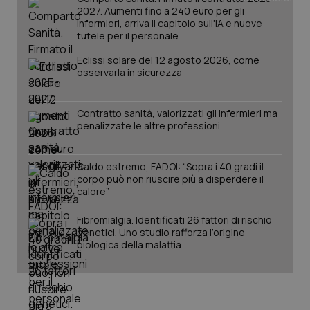
2027. Aumenti fino a 240 euro per gli
infermieri, arriva il capitolo sull'IA e nuove
tutele per il personale
PHPSESSID
Sessio
PHP.net
www.quotidianosanita.it
Eclissi solare del 12 agosto 2026, come
osservarla in sicurezza
Contratto sanità, valorizzati gli infermieri ma
penalizzate le altre professioni
Caldo estremo, FADOI: “Sopra i 40 gradi il
corpo può non riuscire più a disperdere il
calore”
Fibromialgia. Identificati 26 fattori di rischio
genetici. Uno studio rafforza l’origine
biologica della malattia
_ga_KM60CM4NPH
.quotidianosanita.it
1 anno
mes