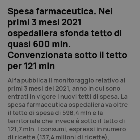
Spesa farmaceutica. Nei
Scienza e Farmaci
primi 3 mesi 2021
ospedaliera sfonda tetto di
Studi e Analisi
quasi 600 mln.
Lettere al direttore
Convenzionata sotto il tetto
Edizioni Regionali
per 121 mln
QS Pro
Aifa pubblica il monitoraggio relativo ai
primi 3 mesi del 2021, anno in cui sono
Professionisti Sanitari.AI
entrati in vigore i nuovi tetti di spesa. La
spesa farmaceutica ospedaliera va oltre
il tetto di spesa di 598,4 mln e la
Abruzzo
QS Pro Gold
territoriale che invece è sotto il tetto di
QS Club
Newsletter
121,7 mln. I consumi, espressi in numero
Basilicata
Artrite & artrosi
di ricette (137,4 milioni di ricette),