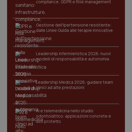
compliance, GDPR e Risk management
Gestione dell'Ipertensione resistente:
dalle Linee Guida alle terapie innovative
Leadership Infermieristica 2026: nuovi
modelli di responsabilità e autonomia
tracking-sites-ironfish-
www.quotidianosanita.it
4
tracking-enable
settim
2 gior
Leadership Medica 2026: guidare team
clinici ad alte prestazioni
tracking-sites-ironfish-
www.quotidianosanita.it
4
session-id
settim
2 gior
AI e telemedicina nello studio
odontoiatrico: applicazioni concrete e
uso protetto
_ga
1 anno
Google LLC