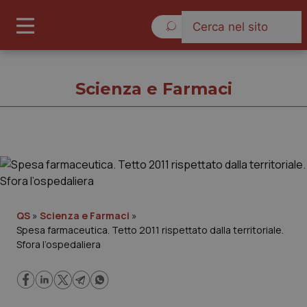
Venerdì 7 Agosto 2026
Scienza e Farmaci
Scienza e Farmaci
Cronache
QS
»
Scienza e Farmaci
»
Spesa farmaceutica. Tetto 2011 rispettato dalla territoriale.
Governo e Parlamento
Sfora l’ospedaliera
Regioni e Asl
Lavoro e Professioni