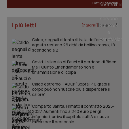
Tutti gli speciali
tracking-sites-ironfish-
www.quotidianosanita.it
4
tracking-enable
settim
I più letti
[7 giorni]
[30 giorni]
2 gior
Caldo, segnali di lenta ritirata dell'ondata: il 7
agosto restano 26 città da bollino rosso, l'8
scendono a 21
tracking-sites-ironfish-
www.quotidianosanita.it
4
session-id
settim
2 gior
Covid. Il silenzio di Fauci e il perdono di Biden.
Ma il Quinto Emendamento non è
un’ammissione di colpa
_ga
Caldo estremo, FADOI: “Sopra i 40 gradi il
1 anno
Google LLC
mes
.quotidianosanita.it
corpo può non riuscire più a disperdere il
calore”
Comparto Sanità. Firmato il contratto 2025-
2027. Aumenti fino a 240 euro per gli
infermieri, arriva il capitolo sull'IA e nuove
tutele per il personale