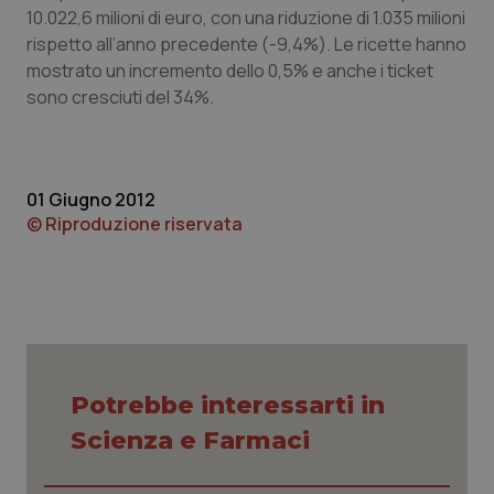
10.022,6 milioni di euro, con una riduzione di 1.035 milioni
Piemonte
HIV
rispetto all’anno precedente (-9,4%). Le ricette hanno
mostrato un incremento dello 0,5% e anche i ticket
Provincia Autonoma di Bolzano
Infezioni & Febbre
sono cresciuti del 34%.
Provincia Autonoma di Trento
Ipertensione & Scompenso
01 Giugno 2012
Puglia
Malattie rare
© Riproduzione riservata
Sardegna
Malattia di Crohn & Rettocolite Ulcerosa
Sicilia
Neuroscienze & patologie neurodegenerative
Toscana
Obesità
Potrebbe interessarti in
Scienza e Farmaci
Umbria
Oftalmologia