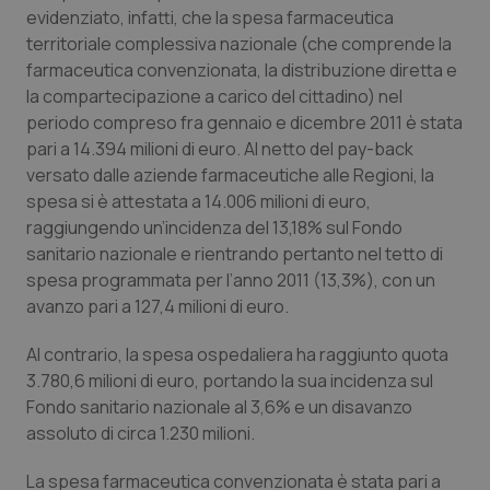
Calabria
Asma & BPCO
evidenziato, infatti, che la spesa farmaceutica
territoriale complessiva nazionale (che comprende la
farmaceutica convenzionata, la distribuzione diretta e
Campania
Car-T
la compartecipazione a carico del cittadino) nel
periodo compreso fra gennaio e dicembre 2011 è stata
Emilia-Romagna
Colesterolo & coronaropatie
pari a 14.394 milioni di euro. Al netto del pay-back
versato dalle aziende farmaceutiche alle Regioni, la
Friuli Venezia Giulia
Dermatite Atopica
spesa si è attestata a 14.006 milioni di euro,
raggiungendo un’incidenza del 13,18% sul Fondo
Lazio
Diabete & glucometri
sanitario nazionale e rientrando pertanto nel tetto di
spesa programmata per l’anno 2011 (13,3%), con un
Liguria
Disturbi dell’umore
avanzo pari a 127,4 milioni di euro.
Al contrario, la spesa ospedaliera ha raggiunto quota
Lombardia
Dolore
3.780,6 milioni di euro, portando la sua incidenza sul
Fondo sanitario nazionale al 3,6% e un disavanzo
Marche
Donna & Salute
assoluto di circa 1.230 milioni.
Molise
Epatiti
La spesa farmaceutica convenzionata è stata pari a