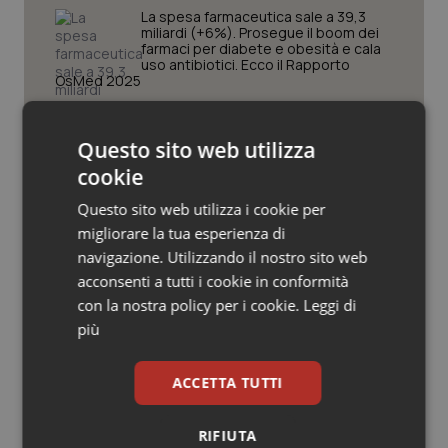
Valle D’Aosta
Oncodermatologia
La spesa farmaceutica sale a 39,3
miliardi (+6%). Prosegue il boom dei
farmaci per diabete e obesità e cala
Veneto
Oncoematologia
uso antibiotici. Ecco il Rapporto
OsMed 2025
Oncologia & Nutrizione
Aifa. Rivisto il Programma attività 2026
dopo le richieste delle Regioni. Dalla
Questo sito web utilizza
Psoriasi & pelle
revisione del prontuario alla
cookie
governance, ecco le novità
Quotidiano Cardiologia
Questo sito web utilizza i cookie per
Stati Uniti. Moderna ottiene
migliorare la tua esperienza di
l’approvazione della Fda per il primo
vaccino antinfluenzale a mRNA
navigazione. Utilizzando il nostro sito web
Quotidiano Chirurgia
acconsenti a tutti i cookie in conformità
con la nostra policy per i cookie.
Leggi di
Quotidiano Oncologia
Desogestrel ed etonogestrel. Lieve
più
aumento del rischio di meningioma in
caso di uso prolungato. Aifa e Ema
Quotidiano Pediatria
aggiornano le controindicazioni per i
contraccettivi
ACCETTA TUTTI
Rene & patologie urogenitali
RIFIUTA