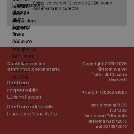
Eclissi solare del 12 agosto 2026, come
osservarla in sicurezza
Quotidiano online
Copyright 2013-2026
d'informazione sanitaria
© Homnya Srl
Tutti i diritti sono
riservati
Direttore
responsabile
P.I. e C.F. 13026241003
Luciano Fassari
PHPSESSID
Sessio
PHP.net
Iscrizione al ROC
Direttore editoriale
www.quotidianosanita.it
n.34308
Francesco Maria Avitto
Iscrizione Tribunale
di Roma n.115/2013
del 22/05/2013