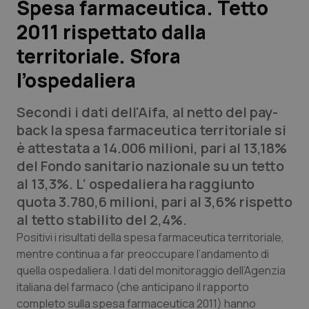
Spesa farmaceutica. Tetto
2011 rispettato dalla
Scienza e Farmaci
territoriale. Sfora
Studi e Analisi
l’ospedaliera
Lettere al direttore
Secondi i dati dell'Aifa, al netto del pay-
back la spesa farmaceutica territoriale si
Edizioni Regionali
è attestata a 14.006 milioni, pari al 13,18%
del Fondo sanitario nazionale su un tetto
QS Pro
al 13,3%. L’ ospedaliera ha raggiunto
quota 3.780,6 milioni, pari al 3,6% rispetto
Professionisti Sanitari.AI
al tetto stabilito del 2,4%.
Positivi i risultati della spesa farmaceutica territoriale,
Abruzzo
QS Pro Gold
mentre continua a far preoccupare l’andamento di
quella ospedaliera. I dati del monitoraggio dell’Agenzia
QS Club
Newsletter
Basilicata
Artrite & artrosi
italiana del farmaco (che anticipano il rapporto
completo sulla spesa farmaceutica 2011) hanno