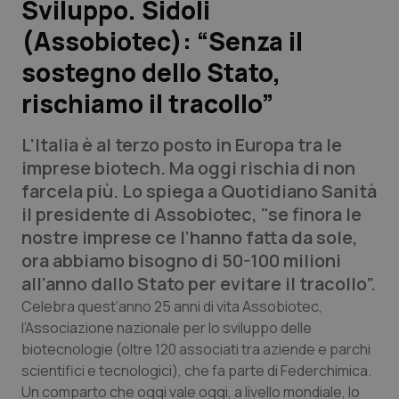
Sviluppo. Sidoli
(Assobiotec): “Senza il
Scienza e Farmaci
sostegno dello Stato,
Studi e Analisi
rischiamo il tracollo”
Lettere al direttore
L’Italia è al terzo posto in Europa tra le
imprese biotech. Ma oggi rischia di non
Edizioni Regionali
farcela più. Lo spiega a
Quotidiano Sanità
il presidente di Assobiotec, "se finora le
QS Pro
nostre imprese ce l’hanno fatta da sole,
ora abbiamo bisogno di 50-100 milioni
Professionisti Sanitari.AI
all’anno dallo Stato per evitare il tracollo”.
Celebra quest’anno 25 anni di vita Assobiotec,
Abruzzo
QS Pro Gold
l’Associazione nazionale per lo sviluppo delle
biotecnologie (oltre 120 associati tra aziende e parchi
QS Club
Newsletter
Basilicata
Artrite & artrosi
scientifici e tecnologici), che fa parte di Federchimica.
Un comparto che oggi vale oggi, a livello mondiale, lo