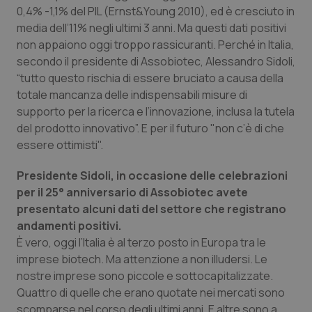
Calabria
Asma & BPCO
0,4% -1,1% del PIL (Ernst&Young 2010), ed è cresciuto in
media dell’11% negli ultimi 3 anni. Ma questi dati positivi
non appaiono oggi troppo rassicuranti. Perché in Italia,
Campania
Car-T
secondo il presidente di Assobiotec, Alessandro Sidoli,
“tutto questo rischia di essere bruciato a causa della
Emilia-Romagna
Colesterolo & coronaropatie
totale mancanza delle indispensabili misure di
supporto per la ricerca e l’innovazione, inclusa la tutela
Friuli Venezia Giulia
Dermatite Atopica
del prodotto innovativo”. E per il futuro "non c’è di che
essere ottimisti".
Lazio
Diabete & glucometri
Presidente Sidoli,
in occasione delle celebrazioni
Liguria
Disturbi dell’umore
per il 25° anniversario di Assobiotec avete
presentato alcuni dati del settore che registrano
andamenti positivi.
Lombardia
Dolore
È vero, oggi l’Italia è al terzo posto in Europa tra le
imprese biotech. Ma attenzione a non illudersi. Le
Marche
Donna & Salute
nostre imprese sono piccole e sottocapitalizzate.
Quattro di quelle che erano quotate nei mercati sono
Molise
Epatiti
scomparse nel corso degli ultimi anni. E altre sono a