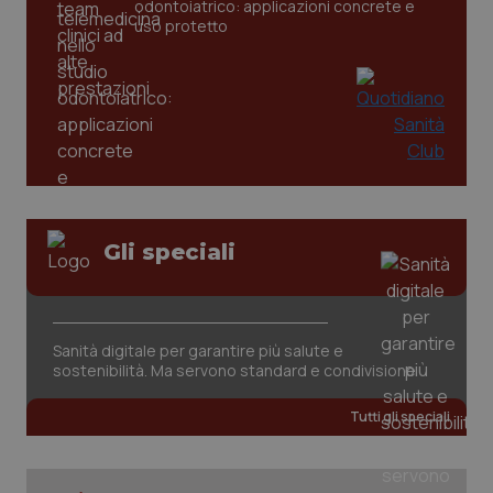
odontoiatrico: applicazioni concrete e
uso protetto
_ga_KM60CM4NPH
.quotidianosanita.it
1 anno
Gli speciali
mes
Sanità digitale per garantire più salute e
sostenibilità. Ma servono standard e condivisione
Tutti gli speciali
Fornitore
/
Nome
Scadenza
Descrizion
Dominio
Nome
Fornitore
/
Dominio
Scadenza
Des