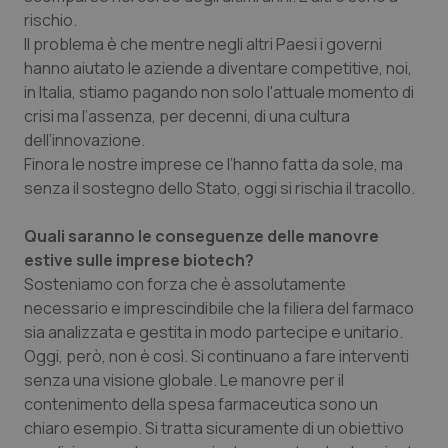
rischio.
Piemonte
HIV
Il problema è che mentre negli altri Paesi i governi
hanno aiutato le aziende a diventare competitive, noi,
Provincia Autonoma di Bolzano
Infezioni & Febbre
in Italia, stiamo pagando non solo l'attuale momento di
crisi ma l’assenza, per decenni, di una cultura
Provincia Autonoma di Trento
Ipertensione & Scompenso
dell’innovazione.
Finora le nostre imprese ce l’hanno fatta da sole, ma
senza il sostegno dello Stato, oggi si rischia il tracollo.
Puglia
Malattie rare
Quali saranno le conseguenze delle manovre
Sardegna
Malattia di Crohn & Rettocolite Ulcerosa
estive sulle imprese biotech?
Sosteniamo con forza che è assolutamente
Sicilia
Neuroscienze & patologie neurodegenerative
necessario e imprescindibile che la filiera del farmaco
sia analizzata e gestita in modo partecipe e unitario.
Toscana
Obesità
Oggi, però, non è così. Si continuano a fare interventi
senza una visione globale. Le manovre per il
Umbria
Oftalmologia
contenimento della spesa farmaceutica sono un
chiaro esempio. Si tratta sicuramente di un obiettivo