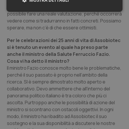
alle vostre istanze?
MOSTRA DETTAGLI
Sui contenuti della lettera in questo momento non è
Necessari
Statistici
Marketing
possibile fare una reale valutazione, perché occorrerà
vedere come si tradurranno in fatti concreti. Possiamo
sperare, ma non c’è di che essere ottimisti.
Per le celebrazioni dei 25 anni di vita di Assobiotec
si è tenuto un evento al quale ha preso parte
Necessari
Statistici
Marketing
anche il ministro della Salute Ferruccio Fazio.
Cosa vi ha detto il ministro?
I cookie necessari contribuiscono a rendere fruibile il
Il ministro Fazio conosce molto bene le problematiche,
sito web abilitandone funzionalità di base quali la
navigazione sulle pagine e l'accesso alle aree
perché il suo passato è proprio nell’ambito della
protette del sito. Il sito web non è in grado di
ricerca. SI è sempre dimostrato molto aperto e
funzionare correttamente senza questi cookie.
collaborativo. Devo ammettere che all'interno del
Nome
Fornitore
/
Dominio
Scaden
panorama politico italiano è tra coloro che più ci
VISITOR_PRIVACY_METADATA
5 mesi
YouTube
ascolta. Purtroppo anche le possibilità di azione del
settim
.youtube.com
ministro si scontrano con ostacoli oggettivi. In ogni
modo, il ministro ha ribadito ad Assobiotec il suo
sostegno e la sua disponibilità a discutere le nostre