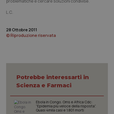
problematiche e cercare soluzioni condivise.
L.C.
28 Ottobre 2011
© Riproduzione riservata
CookieScriptConsent
5 mesi
CookieScript
settim
www.quotidianosanita.it
Potrebbe interessarti in
Scienza e Farmaci
Ebola in Congo. Oms e Africa Cdc:
“Epidemia più veloce della risposta”.
Quasi 4mila casi e 1.801 morti