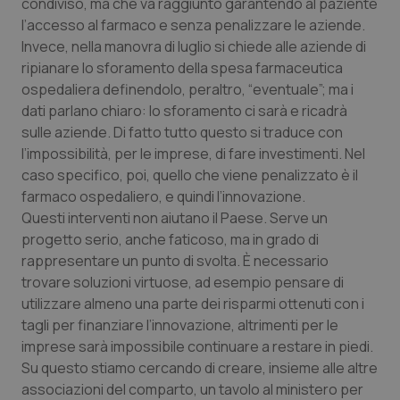
Valle D’Aosta
Oncodermatologia
condiviso, ma che va raggiunto garantendo al paziente
l’accesso al farmaco e senza penalizzare le aziende.
Invece, nella manovra di luglio si chiede alle aziende di
Veneto
Oncoematologia
ripianare lo sforamento della spesa farmaceutica
ospedaliera definendolo, peraltro, “eventuale”; ma i
Oncologia & Nutrizione
dati parlano chiaro: lo sforamento ci sarà e ricadrà
sulle aziende. Di fatto tutto questo si traduce con
Psoriasi & pelle
l’impossibilità, per le imprese, di fare investimenti. Nel
caso specifico, poi, quello che viene penalizzato è il
Quotidiano Cardiologia
farmaco ospedaliero, e quindi l’innovazione.
Questi interventi non aiutano il Paese. Serve un
Quotidiano Chirurgia
progetto serio, anche faticoso, ma in grado di
rappresentare un punto di svolta. È necessario
Quotidiano Oncologia
trovare soluzioni virtuose, ad esempio pensare di
utilizzare almeno una parte dei risparmi ottenuti con i
tagli per finanziare l’innovazione, altrimenti per le
Quotidiano Pediatria
imprese sarà impossibile continuare a restare in piedi.
Su questo stiamo cercando di creare, insieme alle altre
Rene & patologie urogenitali
associazioni del comparto, un tavolo al ministero per