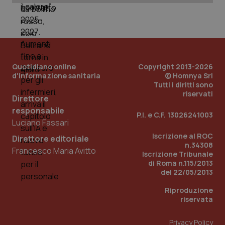
uti
nuo
ver
dell
You
YSC
Sessione
Que
Google LLC
imp
.youtube.com
You
ten
Quotidiano online
Copyright 2013-2026
vis
d'informazione sanitaria
© Homnya Srl
vid
Tutti i diritti sono
riservati
__Secure-
.youtube.com
5 mesi 4
Que
Direttore
ROLLOUT_TOKEN
settimane
imp
You
responsabile
P.I. e C.F. 13026241003
ges
Luciano Fassari
del
e d
Iscrizione al ROC
per
Direttore editoriale
del
n.34308
Francesco Maria Avitto
ute
Iscrizione Tribunale
di Roma n.115/2013
tracking-sites-
www.quotidianosanita.it
4
Que
ironfish-tracking-
del 22/05/2013
settimane
imp
named-enable
2 giorni
dal
per 
Riproduzione
sis
riservata
sol
ute
ide
Wel
Privacy Policy