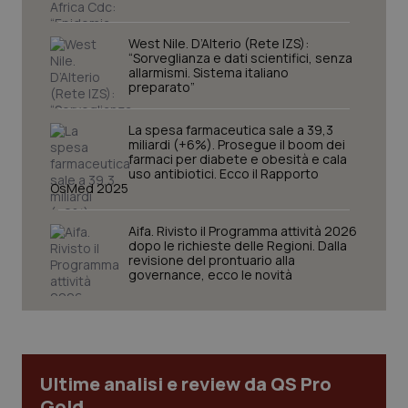
tracking-sites-ironfish-
www.quotidianosanita.it
4
tracking-enable
settim
West Nile. D’Alterio (Rete IZS):
2 gior
“Sorveglianza e dati scientifici, senza
allarmismi. Sistema italiano
preparato”
tracking-sites-ironfish-
www.quotidianosanita.it
4
La spesa farmaceutica sale a 39,3
session-id
settim
miliardi (+6%). Prosegue il boom dei
2 gior
farmaci per diabete e obesità e cala
uso antibiotici. Ecco il Rapporto
OsMed 2025
_ga
1 anno
Google LLC
Aifa. Rivisto il Programma attività 2026
mes
.quotidianosanita.it
dopo le richieste delle Regioni. Dalla
revisione del prontuario alla
governance, ecco le novità
Ultime analisi e review da QS Pro
Gold