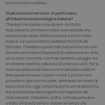
una soluzione condivisa.
Salute orale & impianti
Quali soluzioni servono, in particolare,
Sangue & coagulazione
all’industria biotecnologica italiana?
Chiediamo le stesse cose da anni. Anzitutto
Tiroide
finanziamenti, perché le nostre sono aziende che
lavorano nel campo dell’innovazione e fanno molta
ricerca, sui cui investiamo mediamente il 24% del
Tumore al seno
fatturato. Chiediamo quindi finanziamenti ma non solo.
Servono procedure trasparenti di valutazione ex-ante
Tumore ovarico
ed ex-post. Insomma, non finanziamenti a pioggia, ma
un sistema selettivo sulla base di criteri accurati. Per la
Tumori del Polmone & Testa Collo
ricerca pubblica e privata occorre adottare subito le
linee guida europee sul peer review. E poi servono
Tumori gastrointestinali
procedure rigorose ma snelle, eliminando l’eccesso di
burocrazia che oggi comporta anche anni di attesa tra
Ulcera & Reflusso
la presentazione del progetto e l’erogazione dei
finanziamenti. Chiediamo, inoltre, l’introduzione di un
Vaccini
credito d’imposta certo e stabile nel tempo che