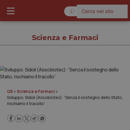
Domenica 9 Agosto 2026
Scienza e Farmaci
Scienza e Farmaci
Cronache
QS
»
Scienza e Farmaci
»
Sviluppo. Sidoli (Assobiotec): “Senza il sostegno dello Stato,
Governo e Parlamento
rischiamo il tracollo”
Regioni e Asl
Lavoro e Professioni