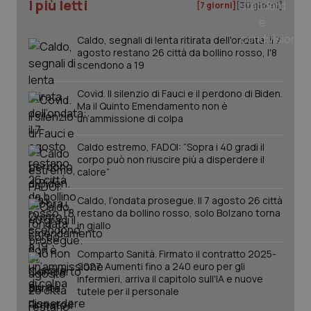
I più letti
[7 giorni]
[30 giorni]
_ga_0VMQEQKQ1N
.quotidianosanita.it
1 anno 1
Questo
mese
cookie
VISITOR_INFO1_LIVE
5 mesi 4
Que
Google LLC
viene
settimane
imp
.youtube.com
utilizzato
Caldo, segnali di lenta ritirata dell'ondata: il 7
You
da Google
ten
agosto restano 26 città da bollino rosso, l'8
Analytics
pre
scendono a 19
per
del
mantener
vid
lo stato
inco
Covid. Il silenzio di Fauci e il perdono di Biden.
della
può
Ma il Quinto Emendamento non è
sessione.
det
un’ammissione di colpa
vis
web
uti
Caldo estremo, FADOI: “Sopra i 40 gradi il
nuo
ver
corpo può non riuscire più a disperdere il
dell
calore”
You
__Secure-YNID
.youtube.com
5 mesi 4
Que
Caldo, l’ondata prosegue. Il 7 agosto 26 città
settimane
imp
restano da bollino rosso, solo Bolzano torna
You
in giallo
ten
pre
del
Comparto Sanità. Firmato il contratto 2025-
vid
inco
2027. Aumenti fino a 240 euro per gli
può
infermieri, arriva il capitolo sull'IA e nuove
det
tutele per il personale
vis
web