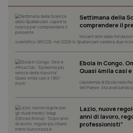
CookieScriptConse
Settimana della Sc
comprendere il pr
tracking-sites-ironf
Novant'anni dalla fondazion
tracking-enable
scientifico (IRCCS): nel 2026 lo Spallanzani celebra due rico
tracking-sites-ironf
session-id
Ebola in Congo. Om
_ga
Quasi 4mila casi e
L’epidemia di Ebola nella R
del Paese, sta avanzando pi
Lazio, nuove regol
PHPSESSID
anni di lavoro, reg
professionisti”