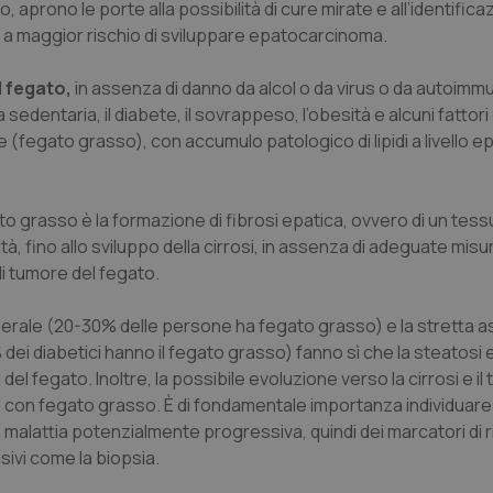
llo, aprono le porte alla possibilità di cure mirate e all’identific
 a maggior rischio di sviluppare epatocarcinoma.
l fegato,
in assenza di danno da alcol o da virus o da autoimm
a sedentaria, il diabete, il sovrappeso, l’obesità e alcuni fattori
 (fegato grasso), con accumulo patologico di lipidi a livello e
 grasso è la formazione di fibrosi epatica, ovvero di un tess
à, fino allo sviluppo della cirrosi, in assenza di adeguate misu
i tumore del fegato.
nerale (20-30% delle persone ha fegato grasso) e la stretta 
0% dei diabetici hanno il fegato grasso) fanno sì che la steatosi
el fegato. Inoltre, la possibile evoluzione verso la cirrosi e il
con fegato grasso. È di fondamentale importanza individuare
a malattia potenzialmente progressiva, quindi dei marcatori di 
sivi come la biopsia.