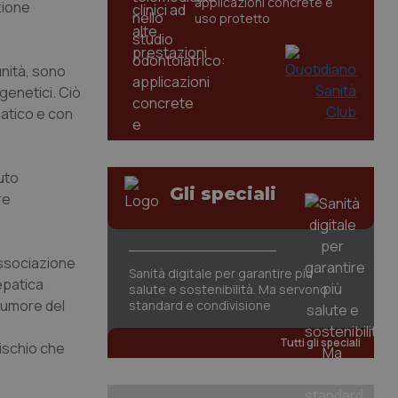
applicazioni concrete e
azione
uso protetto
unità, sono
 genetici. Ciò
patico e con
uto
Gli speciali
re
associazione
Sanità digitale per garantire più
 epatica
salute e sostenibilità. Ma servono
 tumore del
standard e condivisione
Tutti gli speciali
rischio che