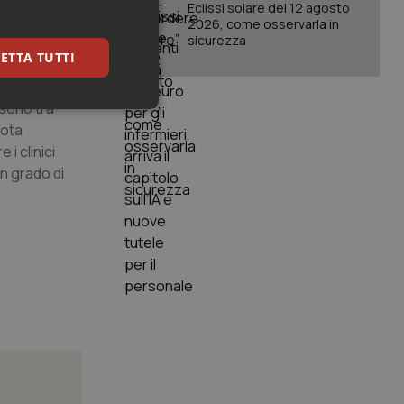
e, le
Eclissi solare del 12 agosto
orisce
2026, come osservarla in
sicurezza
ETTA TUTTI
 revolution’,
 sono tra
keting
iota
i clinici
in grado di
igazione sulle pagine
kie.
er memorizzare le
utente per la loro
 dati sul consenso
itiche e
tendo che le loro
ssioni future.