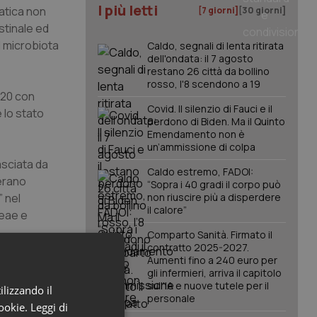
I più letti
patica non
[7 giorni]
[30 giorni]
stinale ed
l microbiota
Caldo, segnali di lenta ritirata
dell'ondata: il 7 agosto
restano 26 città da bollino
rosso, l'8 scendono a 19
, 20 con
Covid. Il silenzio di Fauci e il
e lo stato
perdono di Biden. Ma il Quinto
Emendamento non è
un’ammissione di colpa
asciata da
Caldo estremo, FADOI:
 erano
“Sopra i 40 gradi il corpo può
” nel
non riuscire più a disperdere
il calore”
ceae e
Comparto Sanità. Firmato il
contratto 2025-2027.
Aumenti fino a 240 euro per
erium, altro
gli infermieri, arriva il capitolo
ri “benefici”
sull'IA e nuove tutele per il
ilizzando il
personale
iammatori e
cookie.
Leggi di