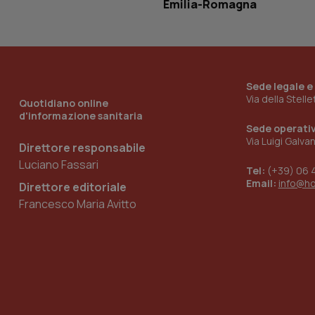
Emilia-Romagna
ironfish-tracking-
named-enable
Sede legale e
Via della Stell
Quotidiano online
d'informazione sanitaria
Sede operati
Via Luigi Galva
Direttore responsabile
Luciano Fassari
Tel:
(+39) 06 
Email:
info@h
Direttore editoriale
Francesco Maria Avitto