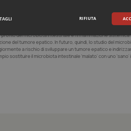
icolare composizione del microbiota intestinale. Tirando le somm
potrebbero determinare lo sviluppo di un microambiente che fav
, infiammatori, e indiretti, di immunosoppressione.
RIFIUTA
TAGLI
ACC
mo tassello delle scoperte che ci sta permettendo la ‘microbiota
 profilo del microbiota intestinale e l’infiammazione sistemica
sari
Statistici
Mar
one del tumore epatico. In futuro, quindi, lo studio del microb
iormente a rischio di sviluppare un tumore epatico e indirizzare 
io sostituire il microbiota intestinale ‘malato’ con uno ‘sano’ 
Necessari
Statistici
Marketing
tribuiscono a rendere fruibile il sito web abilitandone funzionalità di base quali la nav
protette del sito. Il sito web non è in grado di funzionare correttamente senza questi coo
Fornitore
/
Dominio
Scadenza
Descrizione
METADATA
5 mesi 4
Questo cookie viene utilizzato p
YouTube
settimane
scelte di consenso e privacy dell'
.youtube.com
interazione con il sito. Registra i
del visitatore riguardo a varie pol
impostazioni sulla privacy, garan
preferenze siano onorate nelle se