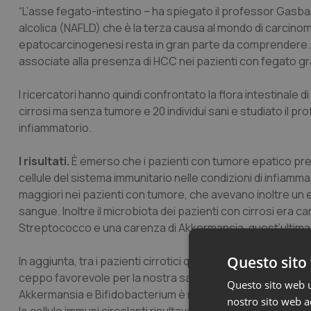
“L’asse fegato-intestino – ha spiegato il professor Gasbar
alcolica (NAFLD) che è la terza causa al mondo di carcinom
epatocarcinogenesi resta in gran parte da comprendere. L’
associate alla presenza di HCC nei pazienti con fegato gra
I ricercatori hanno quindi confrontato la flora intestinale 
cirrosi ma senza tumore e 20 individui sani e studiato il pro
infiammatorio.
I risultati.
È emerso che i pazienti con tumore epatico prese
cellule del sistema immunitario nelle condizioni di infiamma
maggiori nei pazienti con tumore, che avevano inoltre un el
sangue. Inoltre il microbiota dei pazienti con cirrosi er
Streptococco e una carenza di Akkermansia, quest’ultima p
Questo sito 
In aggiunta, tra i pazienti cirrotici quelli che presentavan
ceppo favorevole per la nostra salute, mentre i Bacteroide
Questo sito web ut
Akkermansia e Bifidobacterium è risultato inversamente cor
nostro sito web ac