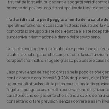
I risultati dello studio, su pazienti e soggetti sani di contro
precoce dei pazienti con cirrosi epatica da fegato grasso
I fattori di rischio per il peggioramento della salute de
l’iperalimentazione, l’eccesso di fruttosio industriale, la vit
comporta lo sviluppo di steatosi epatica e la steatoepatite
successiva infiammazione e danno del tessuto sano.
Una delle conseguenze più subdole e pericolose del fegato
cicatriziale nell’organo, che compromette la sua funzionalit
terapeutiche. Inoltre, il fegato grasso può essere causa d
L’alta prevalenza del fegato grasso nella popolazione ge
con il diabete e con l’obesità (il 70% degli obesi, oltre l’8
rappresenti attualmente la prima causa di malattia cronica d
fegato impongono una stretta osservazione del paziente 
caratteristiche del paziente che aiutino a capire se ha un
consentano di fare previsioni senza ricorrere a esami inva