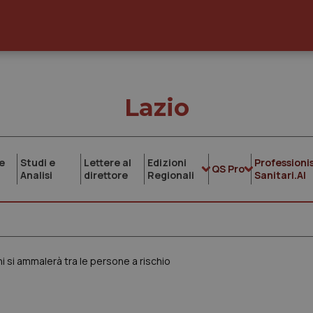
Lazio
e
Studi e
Lettere al
Edizioni
Professionis
QS Pro
Analisi
direttore
Regionali
Sanitari.AI
hi si ammalerà tra le persone a rischio