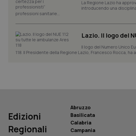
La Regione Lazio ha appro
introducendo una disciplina 
professioni sanitarie...
_ga_KM60CM4NPH
Lazio. Il logo del 
Nome
Nome
Il logo del Numero Unico Eu
VISITOR_INFO1_LIV
118. Il Presidente della Regione Lazio, Francesco Rocca, ha app
_ga_0VMQEQKQ1N
__Secure-YNID
YSC
Abruzzo
Edizioni
Basilicata
__Secure-
ROLLOUT_TOKEN
Calabria
Regionali
Campania
tracking-sites-