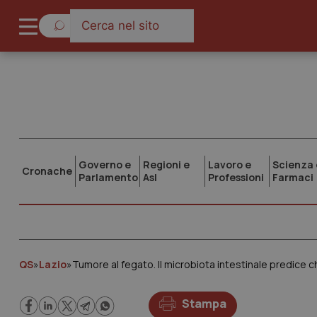
Governo e
Regioni e
Lavoro e
Scienza 
Cronache
Parlamento
Asl
Professioni
Farmaci
QS
»
Lazio
»
Tumore al fegato. Il microbiota intestinale predice c
Stampa