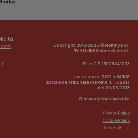
Sicilia
loggato con identity
icità
Copyright 2013-2026 © Homnya Srl
.com
Tutti i diritti sono riservati
om
P.I. e C.F. 13026241003
Iscrizione al ROC n.34308
Iscrizione Tribunale di Roma n.115/2013
del 22/05/2013
Riproduzione riservata
Privacy Policy
Cookie Policy
Accessibilità