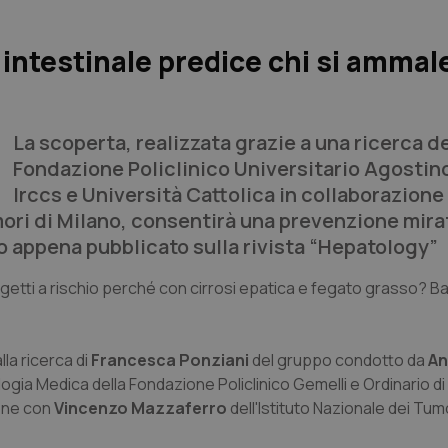
 intestinale predice chi si ammal
La scoperta, realizzata grazie a una ricerca de
Fondazione Policlinico Universitario Agostin
Irccs e Università Cattolica in collaborazione
ori di Milano, consentirà una prevenzione mirat
 appena pubblicato sulla rivista “
Hepatology
”
getti a rischio perché con cirrosi epatica e fegato grasso? B
alla ricerca di
Francesca Ponziani
del gruppo condotto da
An
gia Medica della Fondazione Policlinico Gemelli e Ordinario di
ione con
Vincenzo Mazzaferro
dell'Istituto Nazionale dei Tumo