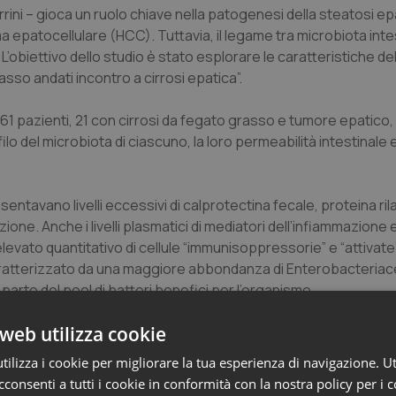
rini – gioca un ruolo chiave nella patogenesi della steatosi e
a epatocellulare (HCC). Tuttavia, il legame tra microbiota inte
obiettivo dello studio è stato esplorare le caratteristiche de
sso andati incontro a cirrosi epatica”.
di 61 pazienti, 21 con cirrosi da fegato grasso e tumore epatico
filo del microbiota di ciascuno, la loro permeabilità intestinale 
ntavano livelli eccessivi di calprotectina fecale, proteina ril
zione. Anche i livelli plasmatici di mediatori dell’infiammazione
evato quantitativo di cellule “immunisoppressorie” e “attivate
a caratterizzato da una maggiore abbondanza di Enterobacteria
arte del pool di batteri benefici per l’organismo.
web utilizza cookie
o un tumore del fegato risultavano deficitari anche in Bifidobact
s e le Ruminococcaceae erano incrementati. Il deficit di batte
ilizza i cookie per migliorare la tua esperienza di navigazione. Ut
relato alla concentrazione di calprotectina, e i mediatori inf
consenti a tutti i cookie in conformità con la nostra policy per i 