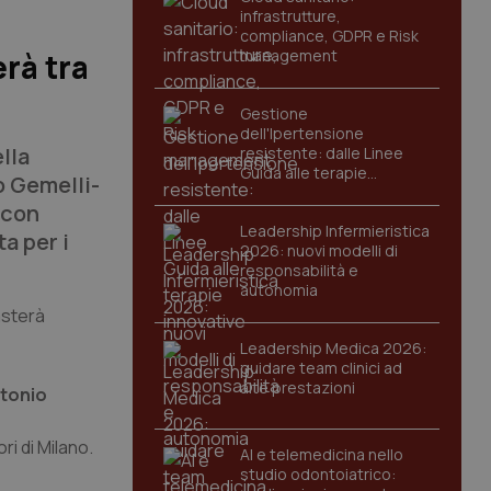
infrastrutture,
compliance, GDPR e Risk
management
erà tra
Gestione
dell'Ipertensione
lla
resistente: dalle Linee
Guida alle terapie
o Gemelli-
innovative
 con
Leadership Infermieristica
a per i
2026: nuovi modelli di
responsabilità e
autonomia
asterà
Leadership Medica 2026:
guidare team clinici ad
alte prestazioni
tonio
ri di Milano.
AI e telemedicina nello
studio odontoiatrico: