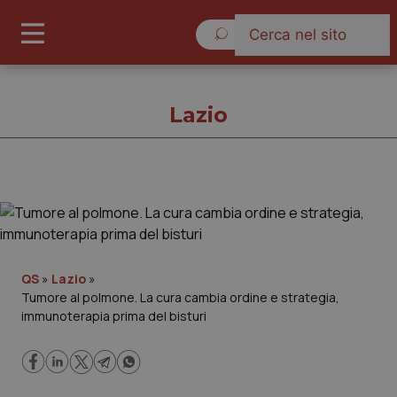
Sabato 8 Agosto 2026
Lazio
Lazio
Cronache
QS
»
Lazio
»
Tumore al polmone. La cura cambia ordine e strategia,
Governo e Parlamento
immunoterapia prima del bisturi
Regioni e Asl
Lavoro e Professioni