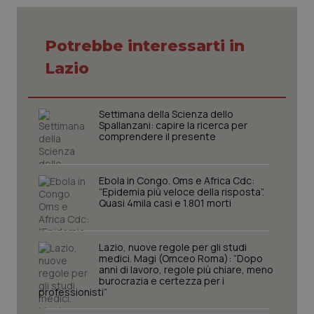
Potrebbe interessarti in
Necessari
Statistici
Marketing
Lazio
I cookie necessari contribuiscono a rendere fruibile il
sito web abilitandone funzionalità di base quali la
navigazione sulle pagine e l'accesso alle aree
protette del sito. Il sito web non è in grado di
Settimana della Scienza dello
funzionare correttamente senza questi cookie.
Spallanzani: capire la ricerca per
comprendere il presente
Nome
Fornitore
/
Dominio
Scaden
VISITOR_PRIVACY_METADATA
5 mesi
YouTube
settim
.youtube.com
Ebola in Congo. Oms e Africa Cdc:
“Epidemia più veloce della risposta”.
Quasi 4mila casi e 1.801 morti
Lazio, nuove regole per gli studi
medici. Magi (Omceo Roma): “Dopo
anni di lavoro, regole più chiare, meno
burocrazia e certezza per i
professionisti”