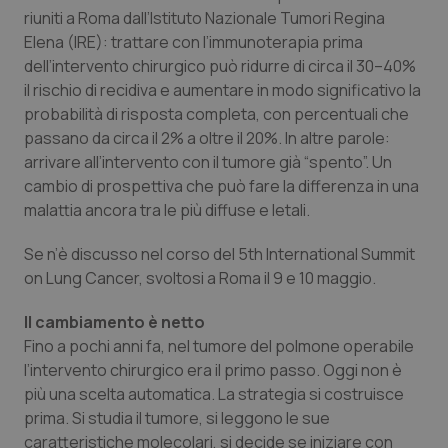
Calabria
Asma & BPCO
riuniti a Roma dall’Istituto Nazionale Tumori Regina
Elena (IRE): trattare con l’immunoterapia prima
dell’intervento chirurgico può ridurre di circa il 30–40%
Campania
Car-T
il rischio di recidiva e aumentare in modo significativo la
probabilità di risposta completa, con percentuali che
Emilia-Romagna
Colesterolo & coronaropatie
passano da circa il 2% a oltre il 20%. In altre parole:
arrivare all’intervento con il tumore già “spento”. Un
Friuli Venezia Giulia
Dermatite Atopica
cambio di prospettiva che può fare la differenza in una
malattia ancora tra le più diffuse e letali.
Lazio
Diabete & glucometri
Se n’è discusso nel corso del 5th International Summit
Liguria
Disturbi dell’umore
on Lung Cancer, svoltosi a Roma il 9 e 10 maggio.
Il cambiamento è netto
Lombardia
Dolore
Fino a pochi anni fa, nel tumore del polmone operabile
l’intervento chirurgico era il primo passo. Oggi non è
Marche
Donna & Salute
più una scelta automatica. La strategia si costruisce
prima. Si studia il tumore, si leggono le sue
Molise
Epatiti
caratteristiche molecolari, si decide se iniziare con