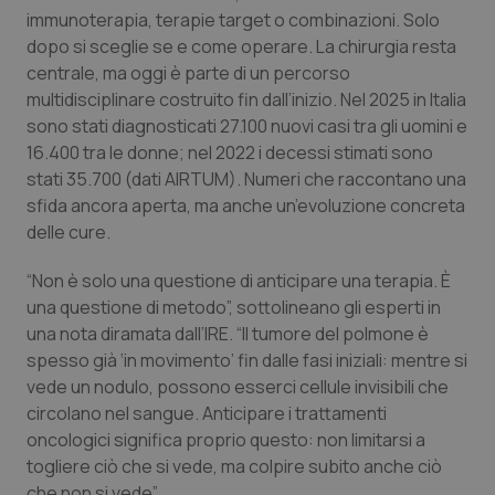
immunoterapia, terapie target o combinazioni. Solo
Piemonte
HIV
dopo si sceglie se e come operare. La chirurgia resta
centrale, ma oggi è parte di un percorso
Provincia Autonoma di Bolzano
Infezioni & Febbre
multidisciplinare costruito fin dall’inizio. Nel 2025 in Italia
sono stati diagnosticati 27.100 nuovi casi tra gli uomini e
16.400 tra le donne; nel 2022 i decessi stimati sono
Provincia Autonoma di Trento
Ipertensione & Scompenso
stati 35.700 (dati AIRTUM). Numeri che raccontano una
sfida ancora aperta, ma anche un’evoluzione concreta
Puglia
Malattie rare
delle cure.
Sardegna
Malattia di Crohn & Rettocolite Ulcerosa
“Non è solo una questione di anticipare una terapia. È
una questione di metodo”, sottolineano gli esperti in
Sicilia
Neuroscienze & patologie neurodegenerative
una nota diramata dall’IRE. “Il tumore del polmone è
spesso già ‘in movimento’ fin dalle fasi iniziali: mentre si
Toscana
Obesità
vede un nodulo, possono esserci cellule invisibili che
circolano nel sangue. Anticipare i trattamenti
oncologici significa proprio questo: non limitarsi a
Umbria
Oftalmologia
togliere ciò che si vede, ma colpire subito anche ciò
che non si vede”.