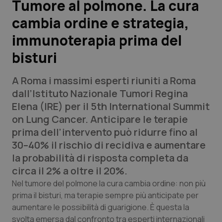
Tumore al polmone. La cura
cambia ordine e strategia,
Scienza e Farmaci
immunoterapia prima del
Studi e Analisi
bisturi
Lettere al direttore
A Roma i massimi esperti riuniti a Roma
dall’Istituto Nazionale Tumori Regina
Edizioni Regionali
Elena (IRE) per il 5th International Summit
on Lung Cancer. Anticipare le terapie
QS Pro
prima dell’intervento può ridurre fino al
30–40% il rischio di recidiva e aumentare
Professionisti Sanitari.AI
la probabilità di risposta completa da
circa il 2% a oltre il 20%.
Abruzzo
QS Pro Gold
Nel tumore del polmone la cura cambia ordine: non più
prima il bisturi, ma terapie sempre più anticipate per
QS Club
Newsletter
Basilicata
Artrite & artrosi
aumentare le possibilità di guarigione. È questa la
svolta emersa dal confronto tra esperti internazionali