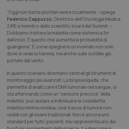
Valle D’Aosta
Oncodermatologia
“Oggi non basta più intervenire localmente – spiega
Veneto
Oncoematologia
Federico Cappuzzo,
Direttore dell’Oncologia Medica
2 IRE e membro dello scientific board del Summit. –
Oncologia & Nutrizione
Dobbiamo trattare la malattia come sistemica fin
dall’inizio. È questo che aumenta la probabilità di
Psoriasi & pelle
guarigione”. È come spegnere un incendio non solo
dove si vede la fiamma, ma anche sulle scintille già
portate dal vento.
Quotidiano Cardiologia
In questo scenario diventano centrali gli strumenti di
Quotidiano Chirurgia
monitoraggio più avanzati. La biopsia liquida, che
permette di analizzare il DNA tumorale nel sangue, si
Quotidiano Oncologia
sta affermando come un “sensore precoce” della
malattia: può aiutare a individuare la cosiddetta
Quotidiano Pediatria
malattia minima residua, cioè tracce di tumore non
visibili con gli esami tradizionali. Non è ancora uno
Rene & patologie urogenitali
standard per tutti i pazienti, ma rappresenta uno dei
fronti più promettenti della ricerca. “La direzione è