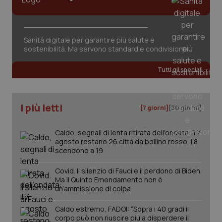
Sanità digitale per garantire più salute e
sostenibilità. Ma servono standard e condivisione
Tutti gli speciali
PHPSESSID
Sessio
PHP.net
www.quotidianosanita.it
I più letti
[7 giorni]
[30 giorni]
Caldo, segnali di lenta ritirata dell'ondata: il 7
agosto restano 26 città da bollino rosso, l'8
scendono a 19
Covid. Il silenzio di Fauci e il perdono di Biden.
Ma il Quinto Emendamento non è
un’ammissione di colpa
Caldo estremo, FADOI: “Sopra i 40 gradi il
corpo può non riuscire più a disperdere il