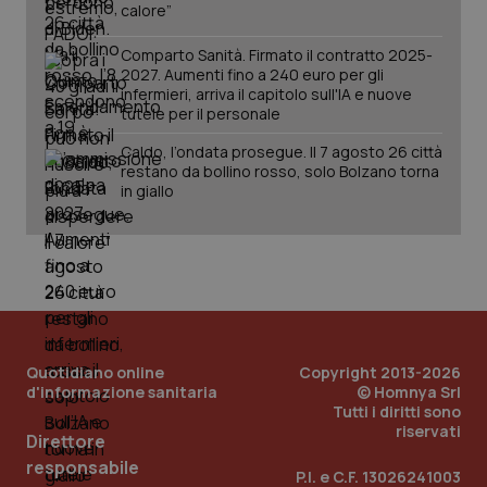
calore”
Comparto Sanità. Firmato il contratto 2025-
2027. Aumenti fino a 240 euro per gli
infermieri, arriva il capitolo sull'IA e nuove
tutele per il personale
_ga_KM60CM4NPH
.quotidianosanita.it
1 anno
mes
Caldo, l’ondata prosegue. Il 7 agosto 26 città
restano da bollino rosso, solo Bolzano torna
in giallo
Fornitore
/
Nome
Scadenza
Descrizion
Dominio
Nome
Fornitore
/
Dominio
Scadenza
Des
Quotidiano online
Copyright 2013-2026
_ga_0VMQEQKQ1N
.quotidianosanita.it
1 anno 1
Questo
mese
cookie
VISITOR_INFO1_LIVE
5 mesi 4
Que
d'informazione sanitaria
Google LLC
© Homnya Srl
viene
settimane
imp
.youtube.com
Tutti i diritti sono
utilizzato
You
riservati
da Google
ten
Direttore
Analytics
pre
per
responsabile
del
P.I. e C.F. 13026241003
mantener
vid