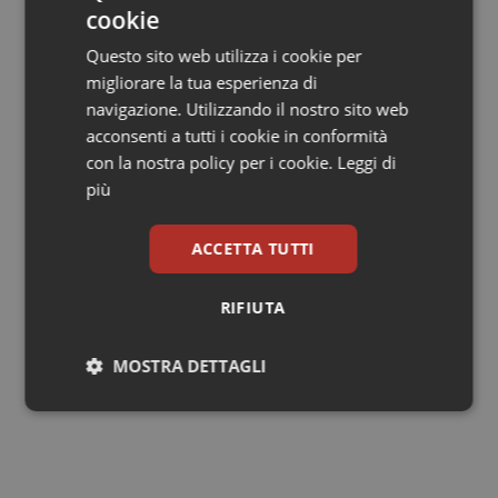
cookie
Angelis.
– Crea occasioni in cui le innovazioni mediche
circolano velocemente tra chi le sperimenta e chi le
Questo sito web utilizza i cookie per
applica. Il Summit è stato esattamente questo: un
migliorare la tua esperienza di
formidabile strumento di lavoro atto a trasferire
navigazione. Utilizzando il nostro sito web
l’innovazione nella pratica clinica, a vantaggio dei
acconsenti a tutti i cookie in conformità
pazienti”.
con la nostra policy per i cookie.
Leggi di
più
Il messaggio che arriva da Roma è semplice ma
potente: nel tumore del polmone, oggi, non conta solo
ACCETTA TUTTI
cosa si fa. Conta quando lo si fa. E anticipare le cure
mediche può cambiare davvero la storia della malattia.
RIFIUTA
12 Maggio 2026
MOSTRA DETTAGLI
© Riproduzione riservata
Necessari
Statistici
Marketing