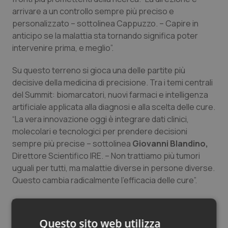
arrivare a un controllo sempre più preciso e
Salute orale & impianti
personalizzato – sottolinea Cappuzzo. – Capire in
anticipo se la malattia sta tornando significa poter
Sangue & coagulazione
intervenire prima, e meglio”.
Tiroide
Su questo terreno si gioca una delle partite più
decisive della medicina di precisione. Tra i temi centrali
Tumore al seno
del Summit: biomarcatori, nuovi farmaci e intelligenza
artificiale applicata alla diagnosi e alla scelta delle cure.
Tumore ovarico
“La vera innovazione oggi è integrare dati clinici,
molecolari e tecnologici per prendere decisioni
sempre più precise – sottolinea
Tumori del Polmone & Testa Collo
Giovanni Blandino,
Direttore Scientifico IRE. – Non trattiamo più tumori
uguali per tutti, ma malattie diverse in persone diverse.
Tumori gastrointestinali
Questo cambia radicalmente l’efficacia delle cure”.
Ulcera & Reflusso
Portare a Roma i principali esperti internazionali ha un
valore che va oltre l’evento. “IFO costruisce comunità
Questo sito web utilizza
Vaccini
scientifiche – evidenzia il Direttore Generale
Livio De