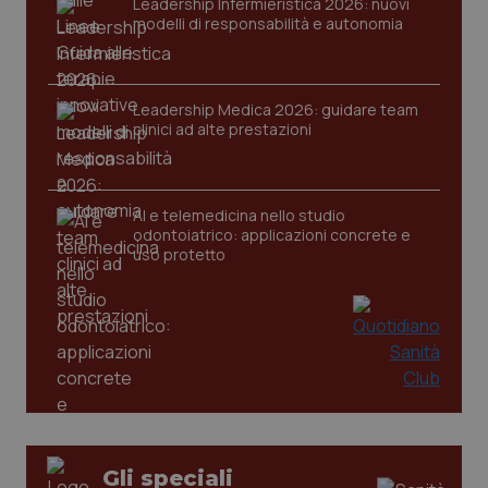
Leadership Infermieristica 2026: nuovi
tracking-sites-ironfish-
www.quotidianosanita.it
4
modelli di responsabilità e autonomia
session-id
settim
2 gior
Leadership Medica 2026: guidare team
clinici ad alte prestazioni
_ga
1 anno
Google LLC
mes
.quotidianosanita.it
AI e telemedicina nello studio
odontoiatrico: applicazioni concrete e
uso protetto
Gli speciali