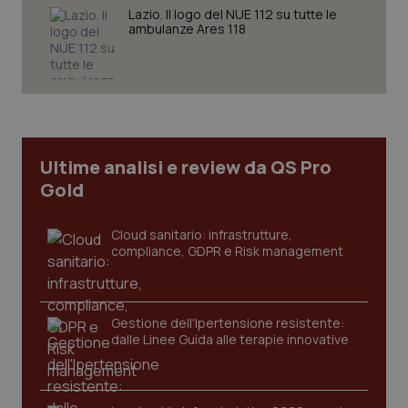
Lazio. Il logo del NUE 112 su tutte le
ambulanze Ares 118
CookieScriptConsent
5 mesi
CookieScript
settim
www.quotidianosanita.it
Ultime analisi e review da QS Pro
Gold
Cloud sanitario: infrastrutture,
compliance, GDPR e Risk management
tracking-sites-ironfish-
Gestione dell'Ipertensione resistente:
www.quotidianosanita.it
4
tracking-enable
settim
dalle Linee Guida alle terapie innovative
2 gior