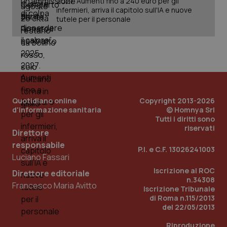
2027. Aumenti fino a 240 euro per gli
Fornitore
/
Nome
Scadenza
Descrizion
Dominio
infermieri, arriva il capitolo sull'IA e nuove
Nome
Fornitore
/
Dominio
Scadenza
Des
tutele per il personale
_ga_0VMQEQKQ1N
.quotidianosanita.it
1 anno 1
Questo
mese
cookie
VISITOR_INFO1_LIVE
5 mesi 4
Que
Google LLC
viene
settimane
imp
.youtube.com
utilizzato
You
da Google
ten
Analytics
pre
per
del
mantener
vid
lo stato
inco
della
può
sessione.
det
Quotidiano online
Copyright 2013-2026
vis
d'informazione sanitaria
© Homnya Srl
web
uti
Tutti i diritti sono
nuo
riservati
ver
Direttore
dell
responsabile
You
P.I. e C.F. 13026241003
Luciano Fassari
__Secure-YNID
.youtube.com
5 mesi 4
Que
settimane
imp
Iscrizione al ROC
Direttore editoriale
You
n.34308
ten
Francesco Maria Avitto
Iscrizione Tribunale
pre
del
di Roma n.115/2013
vid
del 22/05/2013
inco
può
det
Riproduzione