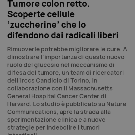
Tumore colon retto.
Scoperte cellule
Scienza e Farmaci
‘zuccherine’ che lo
Studi e Analisi
difendono dai radicali liberi
Lettere al direttore
Rimuoverle potrebbe migliorare le cure. A
dimostrare l’importanza di questo nuovo
Edizioni Regionali
ruolo del glucosio nel meccanismo di
difesa del tumore, un team di ricercatori
QS Pro
dell’Irccs Candiolo di Torino, in
collaborazione con il Massachusetts
Professionisti Sanitari.AI
General Hospital Cancer Center di
Harvard. Lo studio è pubblicato su
Nature
Abruzzo
QS Pro Gold
Communications,
apre la strada alla
sperimentazione clinica e a nuove
QS Club
Newsletter
Basilicata
Artrite & artrosi
strategie per indebolire i tumori