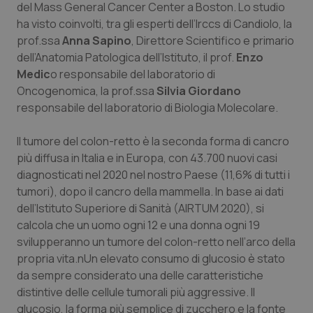
del Mass General Cancer Center a Boston. Lo studio
ha visto coinvolti, tra gli esperti dell’Irccs di Candiolo, la
Piemonte
HIV
prof.ssa
Anna Sapino
, Direttore Scientifico e primario
dell’Anatomia Patologica dell’Istituto, il prof.
Enzo
Provincia Autonoma di Bolzano
Infezioni & Febbre
Medic
o responsabile del laboratorio di
Oncogenomica, la prof.ssa
Silvia Giordano
Provincia Autonoma di Trento
Ipertensione & Scompenso
responsabile del laboratorio di Biologia Molecolare.
Puglia
Malattie rare
Il tumore del colon-retto è la seconda forma di cancro
più diffusa in Italia e in Europa, con 43.700 nuovi casi
Sardegna
Malattia di Crohn & Rettocolite Ulcerosa
diagnosticati nel 2020 nel nostro Paese (11,6% di tutti i
tumori), dopo il cancro della mammella. In base ai dati
Sicilia
Neuroscienze & patologie neurodegenerative
dell’Istituto Superiore di Sanità (AIRTUM 2020), si
calcola che un uomo ogni 12 e una donna ogni 19
svilupperanno un tumore del colon-retto nell’arco della
Toscana
Obesità
propria vita.nUn elevato consumo di glucosio è stato
da sempre considerato una delle caratteristiche
Umbria
Oftalmologia
distintive delle cellule tumorali più aggressive. Il
glucosio, la forma più semplice di zucchero e la fonte