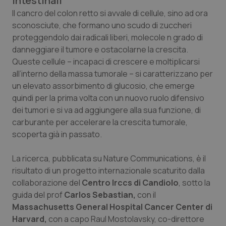
intestinali
Calabria
Asma & BPCO
Il cancro del colon retto si avvale di cellule, sino ad ora
sconosciute, che formano uno scudo di zuccheri
Campania
Car-T
proteggendolo dai radicali liberi, molecole n grado di
danneggiare il tumore e ostacolarne la crescita.
Emilia-Romagna
Colesterolo & coronaropatie
Queste cellule – incapaci di crescere e moltiplicarsi
all’interno della massa tumorale – si caratterizzano per
un elevato assorbimento di glucosio, che emerge
Friuli Venezia Giulia
Dermatite Atopica
quindi per la prima volta con un nuovo ruolo difensivo
dei tumori e si va ad aggiungere alla sua funzione, di
Lazio
Diabete & glucometri
carburante per accelerare la crescita tumorale,
scoperta già in passato.
Liguria
Disturbi dell’umore
La ricerca, pubblicata su
Nature Communications
, è il
Lombardia
Dolore
risultato di un progetto internazionale scaturito dalla
collaborazione del
Centro Irccs di Candiolo
, sotto la
Marche
Donna & Salute
guida del prof
Carlos Sebastian,
con il
Massachusetts General Hospital Cancer Center di
Molise
Epatiti
Harvard,
con a capo Raul Mostolavsky, co-direttore