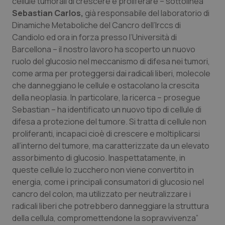
cellule tumorali di crescere e proliferare – sottolinea
Salute orale & impianti
Sebastian Carlos,
già responsabile del laboratorio di
Dinamiche Metaboliche del Cancro dell’Irccs di
Candiolo ed ora in forza presso l’Università di
Sangue & coagulazione
Barcellona – il nostro lavoro ha scoperto un nuovo
ruolo del glucosio nel meccanismo di difesa nei tumori,
Tiroide
come arma per proteggersi dai radicali liberi, molecole
che danneggiano le cellule e ostacolano la crescita
Tumore al seno
della neoplasia. In particolare, la ricerca – prosegue
Sebastian – ha identificato un nuovo tipo di cellule di
Tumore ovarico
difesa a protezione del tumore. Si tratta di cellule non
proliferanti, incapaci cioè di crescere e moltiplicarsi
Tumori del Polmone & Testa Collo
all’interno del tumore, ma caratterizzate da un elevato
assorbimento di glucosio. Inaspettatamente, in
Tumori gastrointestinali
queste cellule lo zucchero non viene convertito in
energia, come i principali consumatori di glucosio nel
cancro del colon, ma utilizzato per neutralizzare i
Ulcera & Reflusso
radicali liberi che potrebbero danneggiare la struttura
della cellula, compromettendone la sopravvivenza”
Vaccini