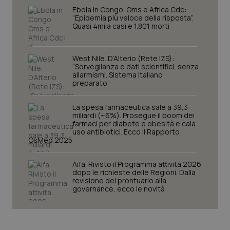
Ebola in Congo. Oms e Africa Cdc:
“Epidemia più veloce della risposta”.
Quasi 4mila casi e 1.801 morti
West Nile. D’Alterio (Rete IZS):
“Sorveglianza e dati scientifici, senza
allarmismi. Sistema italiano
preparato”
La spesa farmaceutica sale a 39,3
miliardi (+6%). Prosegue il boom dei
farmaci per diabete e obesità e cala
CookieScriptConsent
5 mesi
CookieScript
uso antibiotici. Ecco il Rapporto
settim
www.quotidianosanita.it
OsMed 2025
Aifa. Rivisto il Programma attività 2026
dopo le richieste delle Regioni. Dalla
revisione del prontuario alla
governance, ecco le novità