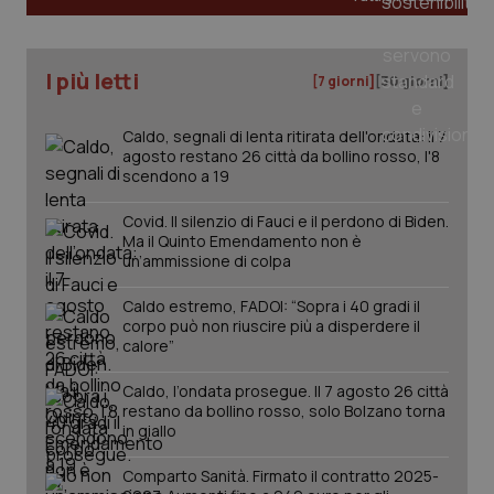
I più letti
[7 giorni]
[30 giorni]
Caldo, segnali di lenta ritirata dell'ondata: il 7
agosto restano 26 città da bollino rosso, l'8
scendono a 19
Covid. Il silenzio di Fauci e il perdono di Biden.
Ma il Quinto Emendamento non è
un’ammissione di colpa
_ga_KM60CM4NPH
.quotidianosanita.it
1 anno
mes
Caldo estremo, FADOI: “Sopra i 40 gradi il
corpo può non riuscire più a disperdere il
calore”
Caldo, l’ondata prosegue. Il 7 agosto 26 città
restano da bollino rosso, solo Bolzano torna
in giallo
Comparto Sanità. Firmato il contratto 2025-