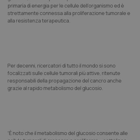
Valle D’Aosta
Oncodermatologia
primaria di energia per le cellule dell’organismo ed è
strettamente connessa alla proliferazione tumorale e
Veneto
Oncoematologia
alla resistenza terapeutica.
Oncologia & Nutrizione
Psoriasi & pelle
Per decenni, ricercatori di tutto il mondo si sono
Quotidiano Cardiologia
focalizzati sulle cellule tumorali più attive, ritenute
responsabili della propagazione del cancro anche
Quotidiano Chirurgia
grazie al rapido metabolismo del glucosio.
Quotidiano Oncologia
Quotidiano Pediatria
Rene & patologie urogenitali
“È noto che il metabolismo del glucosio consente alle