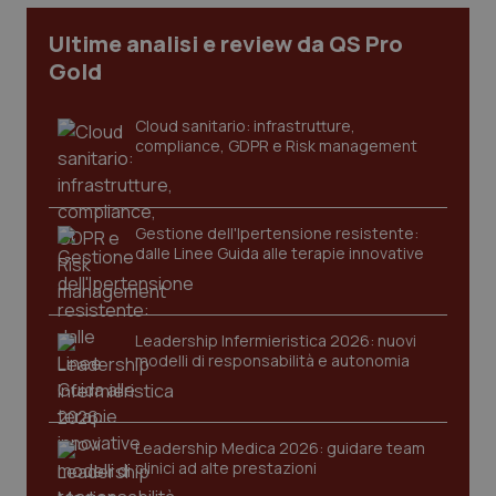
Ultime analisi e review da QS Pro
tracking-sites-ironfish-
www.quotidianosanita.it
4
Gold
tracking-enable
settim
2 gior
Cloud sanitario: infrastrutture,
compliance, GDPR e Risk management
tracking-sites-ironfish-
www.quotidianosanita.it
4
session-id
settim
2 gior
Gestione dell'Ipertensione resistente:
dalle Linee Guida alle terapie innovative
_ga
1 anno
Google LLC
mes
.quotidianosanita.it
Leadership Infermieristica 2026: nuovi
modelli di responsabilità e autonomia
Leadership Medica 2026: guidare team
clinici ad alte prestazioni