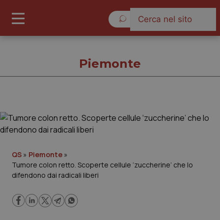
Domenica 9 Agosto 2026
Piemonte
Piemonte
Cronache
QS
»
Piemonte
»
Tumore colon retto. Scoperte cellule ‘zuccherine’ che lo
Governo e Parlamento
difendono dai radicali liberi
Regioni e Asl
Lavoro e Professioni