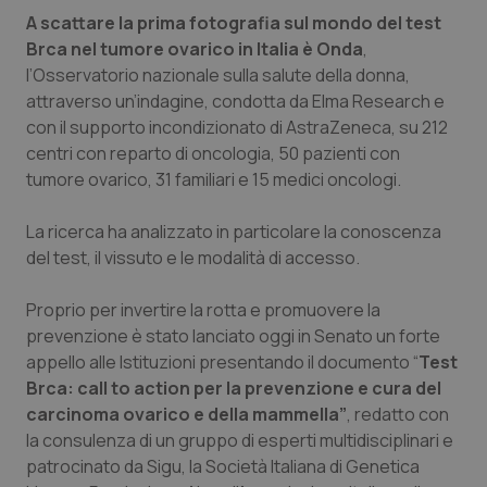
A scattare la prima fotografia sul mondo del test
Piemonte
HIV
Brca nel tumore ovarico in Italia è Onda
,
l’Osservatorio nazionale sulla salute della donna,
Provincia Autonoma di Bolzano
Infezioni & Febbre
attraverso un’indagine, condotta da Elma Research e
con il supporto incondizionato di AstraZeneca, su 212
Provincia Autonoma di Trento
Ipertensione & Scompenso
centri con reparto di oncologia, 50 pazienti con
tumore ovarico, 31 familiari e 15 medici oncologi.
Puglia
Malattie rare
La ricerca ha analizzato in particolare la conoscenza
del test, il vissuto e le modalità di accesso.
Sardegna
Malattia di Crohn & Rettocolite Ulcerosa
Proprio per invertire la rotta e promuovere la
Sicilia
Neuroscienze & patologie neurodegenerative
prevenzione è stato lanciato oggi in Senato un forte
appello alle Istituzioni presentando il documento “
Test
Toscana
Obesità
Brca: call to action per la prevenzione e cura del
carcinoma ovarico e della mammella”
, redatto con
Umbria
Oftalmologia
la consulenza di un gruppo di esperti multidisciplinari e
patrocinato da Sigu, la Società Italiana di Genetica