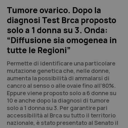
Tumore ovarico. Dopo la
Scienza e Farmaci
diagnosi Test Brca proposto
solo a 1 donna su 3. Onda:
Studi e Analisi
“Diffusione sia omogenea in
Lettere al direttore
tutte le Regioni”
Edizioni Regionali
Permette di identificare una particolare
mutazione genetica che, nelle donne,
QS Pro
aumenta la possibilità di ammalarsi di
cancro al senso o alle ovaie fino all’80%.
Professionisti Sanitari.AI
Eppure viene proposto solo a 6 donne su
10 e anche dopo la diagnosi di tumore
Abruzzo
QS Pro Gold
solo a 1 donna su 3. Per garantire pari
accessibilità al Brca su tutto il territorio
QS Club
Newsletter
Basilicata
Artrite & artrosi
nazionale, è stato presentato al Senato il