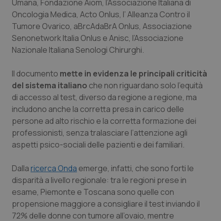
Valle D’Aosta
Oncodermatologia
Umana, Fondazione Aiom, l’Associazione Italiana di
Oncologia Medica, Acto Onlus, l’ Alleanza Contro il
Tumore Ovarico, aBrcAdaBrA Onlus, Associazione
Veneto
Oncoematologia
Senonetwork Italia Onlus e Anisc, l’Associazione
Nazionale Italiana Senologi Chirurghi.
Oncologia & Nutrizione
Il documento
mette in evidenza le principali criticità
Psoriasi & pelle
del sistema italiano
che non riguardano solo l’equità
di accesso al test, diverso da regione a regione, ma
Quotidiano Cardiologia
includono anche la corretta presa in carico delle
persone ad alto rischio e la corretta formazione dei
Quotidiano Chirurgia
professionisti, senza tralasciare l’attenzione agli
aspetti psico-sociali delle pazienti e dei familiari.
Quotidiano Oncologia
Dalla
ricerca Onda
emerge, infatti, che sono forti le
disparità a livello regionale: tra le regioni prese in
Quotidiano Pediatria
esame, Piemonte e Toscana sono quelle con
propensione maggiore a consigliare il test inviando il
Rene & patologie urogenitali
72% delle donne con tumore all’ovaio, mentre