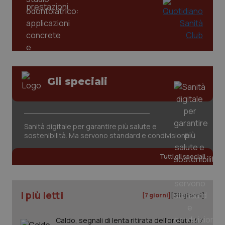
dell
You
YSC
Sessione
Que
Google LLC
imp
.youtube.com
You
ten
vis
vid
__Secure-
.youtube.com
5 mesi 4
Que
Gli speciali
ROLLOUT_TOKEN
settimane
imp
You
ges
del
e d
per
Sanità digitale per garantire più salute e
del
ute
sostenibilità. Ma servono standard e condivisione
tracking-sites-
www.quotidianosanita.it
4
Que
ironfish-tracking-
settimane
imp
Tutti gli speciali
named-enable
2 giorni
dal
per 
sis
sol
ute
I più letti
[7 giorni]
[30 giorni]
ide
Wel
Caldo, segnali di lenta ritirata dell'ondata: il 7