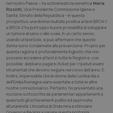
nel nostro Paese – ha sottolineato la senatrice
Maria
Rizzotti,
Vice Presidente Commissione Igiene e
Sanità, Senato della Repubblica – In questa
prospettiva, una donna risultata positiva ai test BRCA-1
e BRCA-2 ha purtroppo buone probabilità di sviluppare
un tumore al seno o alle ovaie. In un certo senso,
usando un'iperbole, si può affermare che queste
donne sono condannate alla prevenzione. Proprio per
CookieScriptConsent
5 mesi
CookieScript
settim
www.quotidianosanita.it
questa ragione è profondamente ingiusto che non
possano accedere al test in tutte le Regioni e, ove
possibile, debbano pagare i ticket per i ripetuti esami
strumentali che devono seguire nel corso dell'anno. È,
inoltre, impensabile che le donne della Lombardia e
dell'Emilia Romagna siano esentate e tutte le altre
nostre connazionali no. Pertanto, ho presentato una
mozione sottoscritta da parlamentari appartenenti a
quasi tutti gli schieramenti politici ed approvata
all'unanimità. L’iniziativa di Onda mira a stimolare
tracking-sites-ironfish-
www.quotidianosanita.it
4
Governo e Regioni a sanare questa profonda