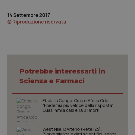
14 Settembre 2017
© Riproduzione riservata
Potrebbe interessarti in
Scienza e Farmaci
PHPSESSID
Sessio
PHP.net
www.quotidianosanita.it
Ebola in Congo. Oms e Africa Cdc:
“Epidemia più veloce della risposta”.
Quasi 4mila casi e 1.801 morti
West Nile. D’Alterio (Rete IZS):
“Sorveglianza e dati scientifici, senza