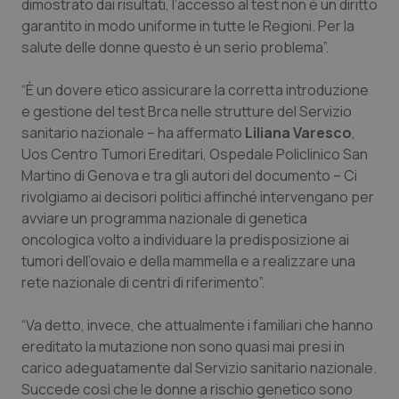
dimostrato dai risultati, l’accesso al test non è un diritto
garantito in modo uniforme in tutte le Regioni. Per la
salute delle donne questo è un serio problema”.
“È un dovere etico assicurare la corretta introduzione
e gestione del test Brca nelle strutture del Servizio
sanitario nazionale – ha affermato
Liliana Varesco
,
Uos Centro Tumori Ereditari, Ospedale Policlinico San
Martino di Genova e tra gli autori del documento – Ci
rivolgiamo ai decisori politici affinché intervengano per
avviare un programma nazionale di genetica
oncologica volto a individuare la predisposizione ai
tumori dell’ovaio e della mammella e a realizzare una
rete nazionale di centri di riferimento”.
“Va detto, invece, che attualmente i familiari che hanno
ereditato la mutazione non sono quasi mai presi in
carico adeguatamente dal Servizio sanitario nazionale.
Succede così che le donne a rischio genetico sono