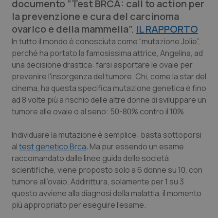
documento “Test BRCA: call to action per
Calabria
Asma & BPCO
la prevenzione e cura del carcinoma
ovarico e della mammella”.
IL RAPPORTO
Campania
Car-T
In tutto il mondo è conosciuta come “mutazione Jolie”,
perché ha portato la famosissima attrice, Angelina, ad
Emilia-Romagna
Colesterolo & coronaropatie
una decisione drastica: farsi asportare le ovaie per
prevenire l'insorgenza del tumore. Chi, come la star del
Friuli Venezia Giulia
Dermatite Atopica
cinema, ha questa specifica mutazione genetica è fino
ad 8 volte più a rischio delle altre donne di sviluppare un
Lazio
Diabete & glucometri
tumore alle ovaie o al seno: 50-80% contro il 10%.
Liguria
Disturbi dell’umore
Individuare la mutazione è semplice: basta sottoporsi
al
test genetico Brca
.
Ma pur essendo un esame
raccomandato dalle linee guida delle società
Lombardia
Dolore
scientifiche, viene proposto solo a 6 donne su 10, con
tumore all’ovaio. Addirittura, solamente per 1 su 3
Marche
Donna & Salute
questo avviene alla diagnosi della malattia, il momento
più appropriato per eseguire l’esame.
Molise
Epatiti