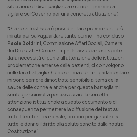
tracking-enable
settim
situazione di disuguaglianza e ci impegneremo a
2 gior
vigilare sul Governo per una concreta attuazione”.
“Grazie al test Brca è possibile fare prevenzione più
tracking-sites-ironfish-
www.quotidianosanita.it
4
mirata per salvaguardare tante donne – ha concluso
session-id
settim
2 gior
Paola Boldrini
, Commissione Affari Sociali, Camera
dei Deputati – Come sempre le associazioni, spinte
dalla necessità di porre all'attenzione delle istituzioni
problematiche emerse dalle pazienti, ci coinvolgono
_ga
1 anno
Google LLC
mes
.quotidianosanita.it
nelle loro battaglie. Come donna e come parlamentare
mi sono sempre dimostrata sensibile al tema della
salute delle donne e anche per questa battaglia mi
sento già coinvolta per assicurare la corretta
attenzione istituzionale a questo documento e di
conseguenza permettere la diffusione del test su
tutto il territorio nazionale, proprio per garantire a
tutte le donne il diritto alla salute sancito dalla nostra
Costituzione”.