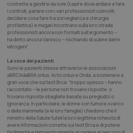
costrette a gestirsi da sole (capire dove andare a fare
i controlli, parlare con i vari professionisti coinvolti,
decidere cosa fare tra sorveglianza e chirurgia
profilattica) e magari incontrano sulla loro strada
professionisti ancora non formati sull’argomento –
ha detto ancora Varesco – rischiando di subire danni
iatrogeni”.
La voce dei pazienti
Sono le pazienti stesse attraverso le associazioni
aBRCAdaBRA onlus, Acto onlus e Onda, a sostenere a
gran voce che sul test Brca: “troppo spesso – hanno
raccontato – le persone non trovano risposte, o
trovano risposte sbagliate basate su pregiudizi o
ignoranza. In particolare, le donne con tumore ovarico
o della mammella (e le loro famiglie) chiedono che il
ministro della Salute tuteli la loro legittima richiesta di
avere informazioni corrette sul test Brca e di potere
facilmente e tempestivamente accedere ai percorsi di