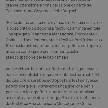
grande attenzione e considerazione da parte del
Parlamento, del Governo e delle Regioni”.
“Per le donne con tumore ovarico e i loro familiari avere
la possibilità di sottoporsi al test Brca è fondamentale
– ha spiegato
Francesca Merzagora
, Presidente di
Onda. – Indipendentemente dall’esito infatti 9 donne su
10 considerano importante essersi potute sottoporre
al test e sono spinte principalmente dalla
preoccupazione per le loro familiari”.
Anche chi non ha potuto effettuare il test, per cause
non dipendenti dalla propria volontà, dichiara nell’80%
dei casi che si sarebbe sottoposta al test se avesse
potuto scegliere. “Attraverso l’indagine, che per la
prima volta fotografa la situazione in Italia, abbiamo
ascoltato la voce di tutti i soggetti coinvolti nel mondo
del test Brca – ha continuato Merzagora – Come