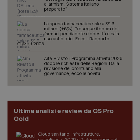
allarmismi. Sistema italiano
preparato”
La spesa farmaceutica sale a 39,3
miliardi (+6%). Prosegue il boom dei
farmaci per diabete e obesità e cala
uso antibiotici. Ecco il Rapporto
OsMed 2025
Aifa. Rivisto il Programma attività 2026
_ga_KM60CM4NPH
.quotidianosanita.it
1 anno
dopo le richieste delle Regioni. Dalla
mes
revisione del prontuario alla
governance, ecco le novità
Ultime analisi e review da QS Pro
Gold
Fornitore
/
Nome
Scadenza
Descrizion
Dominio
Nome
Fornitore
/
Dominio
Scadenza
Des
Cloud sanitario: infrastrutture,
_ga_0VMQEQKQ1N
.quotidianosanita.it
1 anno 1
Questo
mese
cookie
VISITOR_INFO1_LIVE
5 mesi 4
Que
Google LLC
compliance, GDPR e Risk management