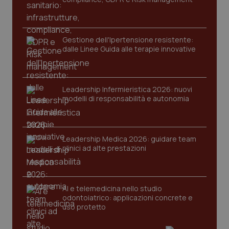
viene
settimane
imp
.youtube.com
utilizzato
You
da Google
ten
Analytics
pre
per
del
Gestione dell'Ipertensione resistente:
mantener
vid
lo stato
inco
dalle Linee Guida alle terapie innovative
della
può
sessione.
det
vis
web
uti
Leadership Infermieristica 2026: nuovi
nuo
modelli di responsabilità e autonomia
ver
dell
You
__Secure-YNID
.youtube.com
5 mesi 4
Que
settimane
imp
Leadership Medica 2026: guidare team
You
clinici ad alte prestazioni
ten
pre
del
vid
inco
può
AI e telemedicina nello studio
det
odontoiatrico: applicazioni concrete e
vis
web
uso protetto
uti
nuo
ver