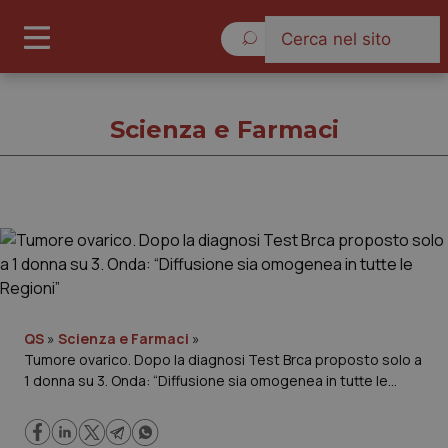
Domenica 9 Agosto 2026
Scienza e Farmaci
Scienza e Farmaci
Cronache
Governo e Parlamento
QS
»
Scienza e Farmaci
»
Tumore ovarico. Dopo la diagnosi Test Brca proposto solo a
1 donna su 3. Onda: “Diffusione sia omogenea in tutte le
Regioni e Asl
Regioni”
Lavoro e Professioni