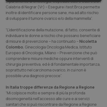
Dipartimento di Oncologia, Ospedale Sacro Cuore Don
Necessari
Statistici
Marketing
Calabria di Negrar (Vr) – Eseguire i test Brca permette
inoltre di identificare persone sane, ma ad alto rischio
di sviluppare il tumore ovarico e/o della mammella”.
“L’identificazione della mutazione, di fatto, consente di
individuare le donne a rischio che possano beneficiare
Necessari
Statistici
Marketing
di misure di prevenzione – ha continuato –
Nicoletta
I cookie necessari contribuiscono a rendere fruibile il
Colombo
, Ginecologia Oncologia Medica, Istituto
sito web abilitandone funzionalità di base quali la
Europeo di Oncologia, Milano – Prevenzione che può
navigazione sulle pagine e l'accesso alle aree
protette del sito. Il sito web non è in grado di
comprendere misure mediche oppure interventi di
funzionare correttamente senza questi cookie.
chirurgia preventiva, ed è di fondamentale importanza,
Nome
Fornitore
/
Dominio
Scaden
soprattutto nel carcinoma ovarico, in cui non è
VISITOR_PRIVACY_METADATA
5 mesi
YouTube
possibile una diagnosi precoce”.
settim
.youtube.com
In Italia troppe differenze da Regione a Regione
“Mi colpisce molto e sempre di più la profonda
disomogeneità nell'accesso alle cure e ai servizi
sanitari che si può riscontrare da Regione a Regione