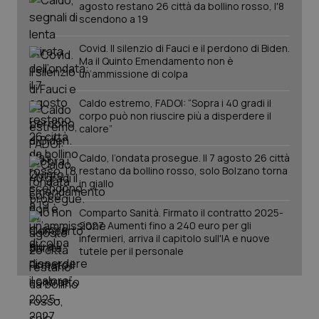
agosto restano 26 città da bollino rosso, l'8
scendono a 19
Covid. Il silenzio di Fauci e il perdono di Biden.
Ma il Quinto Emendamento non è
un’ammissione di colpa
Caldo estremo, FADOI: “Sopra i 40 gradi il
corpo può non riuscire più a disperdere il
calore”
Caldo, l’ondata prosegue. Il 7 agosto 26 città
restano da bollino rosso, solo Bolzano torna
in giallo
Comparto Sanità. Firmato il contratto 2025-
2027. Aumenti fino a 240 euro per gli
infermieri, arriva il capitolo sull'IA e nuove
tutele per il personale