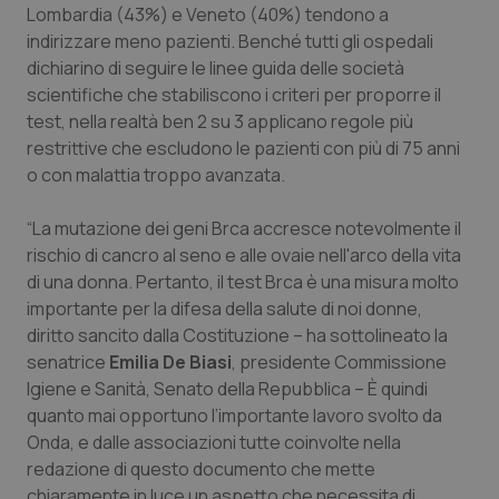
Lombardia (43%) e Veneto (40%) tendono a
Salute orale & impianti
indirizzare meno pazienti. Benché tutti gli ospedali
dichiarino di seguire le linee guida delle società
Sangue & coagulazione
scientifiche che stabiliscono i criteri per proporre il
test, nella realtà ben 2 su 3 applicano regole più
Tiroide
restrittive che escludono le pazienti con più di 75 anni
o con malattia troppo avanzata.
Tumore al seno
“La mutazione dei geni Brca accresce notevolmente il
rischio di cancro al seno e alle ovaie nell'arco della vita
Tumore ovarico
di una donna. Pertanto, il test Brca è una misura molto
importante per la difesa della salute di noi donne,
Tumori del Polmone & Testa Collo
diritto sancito dalla Costituzione – ha sottolineato la
senatrice
Emilia De Biasi
, presidente Commissione
Tumori gastrointestinali
Igiene e Sanità, Senato della Repubblica – È quindi
quanto mai opportuno l’importante lavoro svolto da
Ulcera & Reflusso
Onda, e dalle associazioni tutte coinvolte nella
redazione di questo documento che mette
Vaccini
chiaramente in luce un aspetto che necessita di