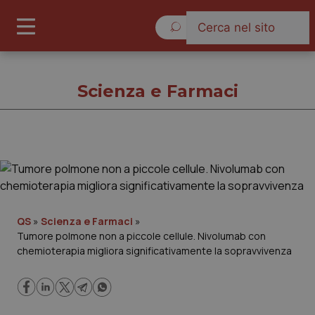
Domenica 9 Agosto 2026
Scienza e Farmaci
Scienza e Farmaci
Cronache
QS
»
Scienza e Farmaci
»
Tumore polmone non a piccole cellule. Nivolumab con
Governo e Parlamento
chemioterapia migliora significativamente la sopravvivenza
Regioni e Asl
Lavoro e Professioni