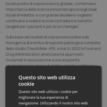
iniziali positivi di sopravvivenza globale, confermano
l’importanza della ricerca immunoterapica negli stadi
iniziali di malattia, e con grande desiderio vogliamo
continuare a vedere la scienza tradursi in benefici
tangibili per i pazienti e per le loro famiglie”.
Sulla base dei risultati di sopravvivenza libera da
insorgenza di eventi e di risposta patologica completa
dello studio CheckMate -816, a marzo 2022 la Food and
Drug Administration americana ha approvato
nivolumab in associazione a una doppietta
chemioterapica a base di platino ogni tre settimane
per tre cicli nei pazienti adulti con carcinoma
Questo sito web utilizza
polmonare non a piccole cellule resecabile (tumori ≥4
cm o linfonodi positivi) nel setting neoadiuvante, e
cookie
ulteriori applicazioni sono in corso di revisione da parte
Questo sito web utilizza i cookie per
delle autorità sanitarie globali.
migliorare la tua esperienza di
navigazione. Utilizzando il nostro sito web
Nel carcinoma polmonare non a piccole cellule non