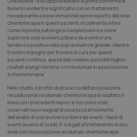
CheckMate -816 rappresentano la prima conferma di
Salute orale & impianti
benefici evidenti e significativi con un trattamento
neoadiuvante a base immunoterapica rispetto alla sola
Sangue & coagulazione
chemioterapia in questi pazienti, inizialmente intesi
come risposta patologica completa ed ora come
superiore sopravvivenza libera da eventi e una
Tiroide
tendenza positiva nella sopravvivenza globale. Mentre
il nostro impegno per trovare la cura per questi
Tumore al seno
pazienti continua, questi dati rivelano possibili migliori
risultati a lungo termine con nivolumab in associazione
Tumore ovarico
a chemioterapia”.
Tumori del Polmone & Testa Collo
Nello studio, il profilo di sicurezza dell’associazione
neoadiuvante nivolumab-chemioterapia è risultato in
Tumori gastrointestinali
linea con i precedenti report e non sono stati
osservati nuovi segnali di sicurezza al momento
dell’analisi di sopravvivenza libera da eventi. I tassi di
Ulcera & Reflusso
eventi avversi di Grado 3-4 legati al trattamento erano
simili con l’associazione nivolumab-chemioterapia
Vaccini