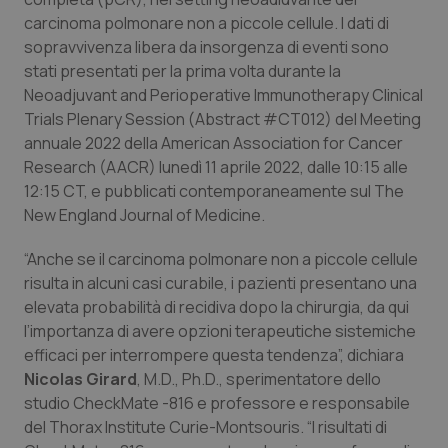
Valle D’Aosta
Oncodermatologia
carcinoma polmonare non a piccole cellule. I dati di
sopravvivenza libera da insorgenza di eventi sono
Veneto
Oncoematologia
stati presentati per la prima volta durante la
Neoadjuvant and Perioperative Immunotherapy Clinical
Oncologia & Nutrizione
Trials Plenary Session (Abstract #CT012) del Meeting
annuale 2022 della American Association for Cancer
Psoriasi & pelle
Research (AACR) lunedì 11 aprile 2022, dalle 10:15 alle
12:15 CT, e pubblicati contemporaneamente sul
The
Quotidiano Cardiologia
New England Journal of Medicine
.
“Anche se il carcinoma polmonare non a piccole cellule
Quotidiano Chirurgia
risulta in alcuni casi curabile, i pazienti presentano una
elevata probabilità di recidiva dopo la chirurgia, da qui
Quotidiano Oncologia
l’importanza di avere opzioni terapeutiche sistemiche
efficaci per interrompere questa tendenza”, dichiara
Quotidiano Pediatria
Nicolas Girard
, M.D., Ph.D., sperimentatore dello
studio CheckMate -816 e professore e responsabile
Rene & patologie urogenitali
del Thorax Institute Curie-Montsouris. “I risultati di