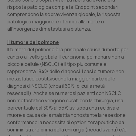
risposta patologica completa. Endpoint secondari
comprendono la sopravvivenza globale, la risposta
patologica maggiore, e il tempo alla morte o
all’insorgenza di metastasi a distanza.
Il tumore del polmone
Il tumore del polmone è la principale causa di morte per
cancro a livello globale. Il carcinoma polmonare non a
piccole cellule (NSCLC) è il tipo più comune e
rappresenta l’84% delle diagnosi. I casi di tumore non
tracking-sites-ironfish-
www.quotidianosanita.it
4
tracking-enable
settim
metastatico costituiscono la maggior parte delle
2 gior
diagnosi di NSCLC (circa il 60%, di cui la metà
resecabili). Anche se numerosi pazienti con NSCLC
non metastatico vengono curati con la chirurgia, una
tracking-sites-ironfish-
www.quotidianosanita.it
4
percentuale dal 30% al 55% sviluppa una recidiva e
session-id
settim
muore a causa della malattia nonostante la resezione,
2 gior
confermando la necessità di opzioni terapeutiche da
somministrare prima della chirurgia (neoadiuvanti) e/o