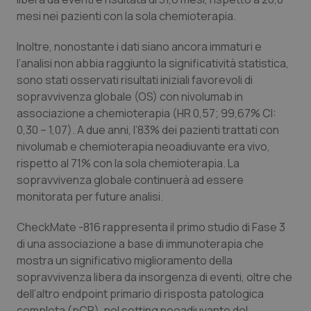
mesi nei pazienti con la sola chemioterapia.
Piemonte
HIV
Inoltre, nonostante i dati siano ancora immaturi e
Provincia Autonoma di Bolzano
Infezioni & Febbre
l’analisi non abbia raggiunto la significatività statistica,
sono stati osservati risultati iniziali favorevoli di
Provincia Autonoma di Trento
Ipertensione & Scompenso
sopravvivenza globale (OS) con nivolumab in
associazione a chemioterapia (HR 0,57; 99,67% CI:
0,30 – 1,07). A due anni, l’83% dei pazienti trattati con
Puglia
Malattie rare
nivolumab e chemioterapia neoadiuvante era vivo,
rispetto al 71% con la sola chemioterapia. La
Sardegna
Malattia di Crohn & Rettocolite Ulcerosa
sopravvivenza globale continuerà ad essere
monitorata per future analisi.
Sicilia
Neuroscienze & patologie neurodegenerative
CheckMate -816 rappresenta il primo studio di Fase 3
Toscana
Obesità
di una associazione a base di immunoterapia che
mostra un significativo miglioramento della
Umbria
Oftalmologia
sopravvivenza libera da insorgenza di eventi, oltre che
dell’altro endpoint primario di risposta patologica
completa (pCR), nel setting neoadiuvante del