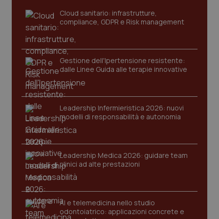
mes
Cloud sanitario: infrastrutture,
compliance, GDPR e Risk management
Gestione dell'Ipertensione resistente:
dalle Linee Guida alle terapie innovative
Fornitore
/
Nome
Scadenza
Descrizion
Dominio
Nome
Fornitore
/
Dominio
Scadenza
Des
Leadership Infermieristica 2026: nuovi
_ga_0VMQEQKQ1N
.quotidianosanita.it
1 anno 1
Questo
modelli di responsabilità e autonomia
mese
cookie
VISITOR_INFO1_LIVE
5 mesi 4
Que
Google LLC
viene
settimane
imp
.youtube.com
utilizzato
You
da Google
ten
Analytics
pre
per
del
Leadership Medica 2026: guidare team
mantener
vid
clinici ad alte prestazioni
lo stato
inco
della
può
sessione.
det
vis
web
uti
AI e telemedicina nello studio
nuo
odontoiatrico: applicazioni concrete e
ver