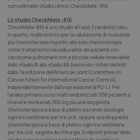
sito web abilitandone funzionalità di base quali la
coinvolti nello studio clinico CheckMate -816.
navigazione sulle pagine e l'accesso alle aree
protette del sito. Il sito web non è in grado di
funzionare correttamente senza questi cookie.
Lo studio CheckMate -816
Nome
Fornitore
/
Dominio
Scaden
CheckMate-816 è uno studio di Fase 3 randomizzato,
in aperto, multicentrico per la valutazione di nivolumab
VISITOR_PRIVACY_METADATA
5 mesi
YouTube
settim
.youtube.com
più chemioterapia rispetto alla sola chemioterapia,
come trattamento neoadiuvante dei pazienti con
carcinoma polmonare non a piccole cellule resecabile
dallo stadio IB allo stadio IIIA (secondo i criteri definiti
dalla 7a edizione dell’American Joint Committee on
Cancer/Union for International Cancer Control),
indipendentemente dall’espressione di PD-L1. Per
l’analisi primaria sono stati randomizzati 358 pazienti a
ricevere nivolumab 360 mg più una doppietta
chemioterapica a base di platino secondo istologia
ogni tre settimane per tre cicli, oppure una doppietta
chemioterapica a base di platino ogni tre settimane
per tre cicli, seguita da chirurgia. Endpoint primari dello
CookieScriptConsent
5 mesi
CookieScript
studio sono la sopravvivenza libera da eventi e la
settim
www.quotidianosanita.it