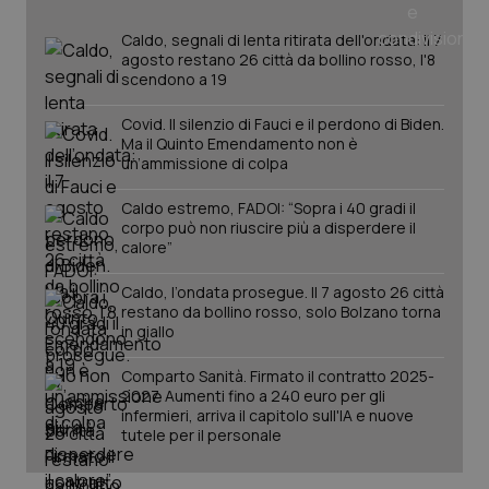
del
e d
Caldo, segnali di lenta ritirata dell'ondata: il 7
per
del
agosto restano 26 città da bollino rosso, l'8
ute
scendono a 19
tracking-sites-
www.quotidianosanita.it
4
Que
ironfish-tracking-
settimane
imp
Covid. Il silenzio di Fauci e il perdono di Biden.
named-enable
2 giorni
dal
Ma il Quinto Emendamento non è
per 
un’ammissione di colpa
sis
sol
ute
Caldo estremo, FADOI: “Sopra i 40 gradi il
ide
Wel
corpo può non riuscire più a disperdere il
calore”
Caldo, l’ondata prosegue. Il 7 agosto 26 città
restano da bollino rosso, solo Bolzano torna
in giallo
Comparto Sanità. Firmato il contratto 2025-
2027. Aumenti fino a 240 euro per gli
infermieri, arriva il capitolo sull'IA e nuove
tutele per il personale