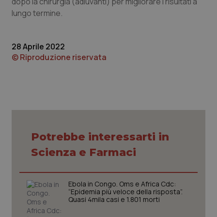
dopo la chirurgia (adiuvanti) per migliorare i risultati a
_ga
1 anno
Google LLC
lungo termine.
mes
.quotidianosanita.it
28 Aprile 2022
© Riproduzione riservata
Potrebbe interessarti in
Scienza e Farmaci
Ebola in Congo. Oms e Africa Cdc:
“Epidemia più veloce della risposta”.
Quasi 4mila casi e 1.801 morti