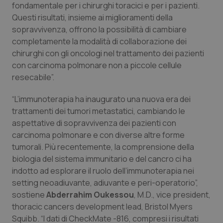
fondamentale per i chirurghi toracici e per i pazienti.
Questi risultati, insieme ai miglioramenti della
sopravvivenza, offrono la possibilità di cambiare
completamente la modalità di collaborazione dei
chirurghi con gli oncologi nel trattamento dei pazienti
con carcinoma polmonare non a piccole cellule
resecabile”.
“L’immunoterapia ha inaugurato una nuova era dei
trattamenti dei tumori metastatici, cambiando le
aspettative di sopravvivenza dei pazienti con
carcinoma polmonare e con diverse altre forme
tumorali. Più recentemente, la comprensione della
biologia del sistema immunitario e del cancro ci ha
indotto ad esplorare il ruolo dell’immunoterapia nei
setting neoadiuvante, adiuvante e peri-operatorio”,
sostiene
Abderrahim Oukessou
, M.D., vice president,
thoracic cancers development lead, Bristol Myers
Squibb. “I dati di CheckMate -816, compresi i risultati