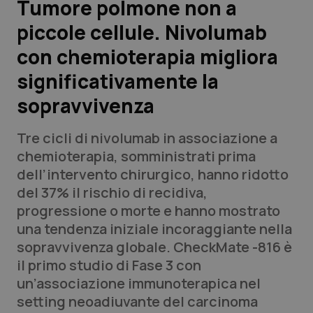
Tumore polmone non a
piccole cellule. Nivolumab
Scienza e Farmaci
con chemioterapia migliora
Studi e Analisi
significativamente la
sopravvivenza
Lettere al direttore
Tre cicli di nivolumab in associazione a
Edizioni Regionali
chemioterapia, somministrati prima
dell’intervento chirurgico, hanno ridotto
QS Pro
del 37% il rischio di recidiva,
progressione o morte e hanno mostrato
Professionisti Sanitari.AI
una tendenza iniziale incoraggiante nella
sopravvivenza globale.
CheckMate -816 è
Abruzzo
QS Pro Gold
il primo studio di Fase 3 con
un’associazione immunoterapica nel
QS Club
Newsletter
Basilicata
Artrite & artrosi
setting neoadiuvante del carcinoma