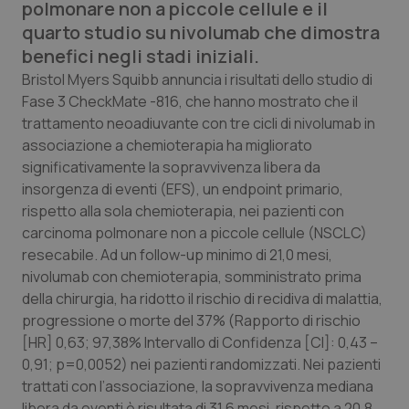
polmonare non a piccole cellule e il
Calabria
Asma & BPCO
quarto studio su nivolumab che dimostra
benefici negli stadi iniziali.
Campania
Car-T
Bristol Myers Squibb annuncia i risultati dello studio di
Fase 3 CheckMate -816, che hanno mostrato che il
Emilia-Romagna
Colesterolo & coronaropatie
trattamento neoadiuvante con tre cicli di nivolumab in
associazione a chemioterapia ha migliorato
Friuli Venezia Giulia
Dermatite Atopica
significativamente la sopravvivenza libera da
insorgenza di eventi (EFS), un endpoint primario,
Lazio
Diabete & glucometri
rispetto alla sola chemioterapia, nei pazienti con
carcinoma polmonare non a piccole cellule (NSCLC)
Liguria
Disturbi dell’umore
resecabile. Ad un follow-up minimo di 21,0 mesi,
nivolumab con chemioterapia, somministrato prima
Lombardia
Dolore
della chirurgia, ha ridotto il rischio di recidiva di malattia,
progressione o morte del 37% (Rapporto di rischio
[HR] 0,63; 97,38% Intervallo di Confidenza [CI]: 0,43 –
Marche
Donna & Salute
0,91; p=0,0052) nei pazienti randomizzati. Nei pazienti
trattati con l’associazione, la sopravvivenza mediana
Molise
Epatiti
libera da eventi è risultata di 31,6 mesi, rispetto a 20,8