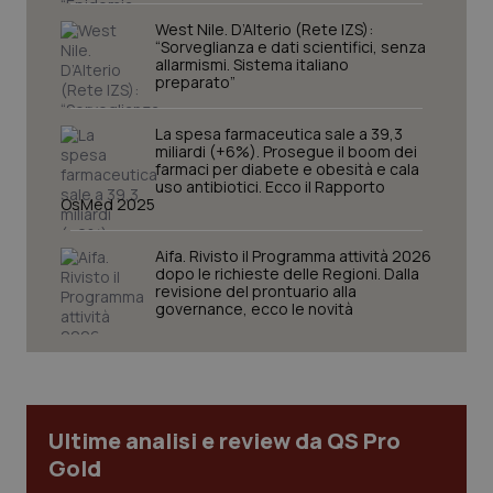
West Nile. D’Alterio (Rete IZS):
“Sorveglianza e dati scientifici, senza
allarmismi. Sistema italiano
PHPSESSID
Sessio
preparato”
PHP.net
www.quotidianosanita.it
La spesa farmaceutica sale a 39,3
miliardi (+6%). Prosegue il boom dei
farmaci per diabete e obesità e cala
uso antibiotici. Ecco il Rapporto
OsMed 2025
Aifa. Rivisto il Programma attività 2026
dopo le richieste delle Regioni. Dalla
revisione del prontuario alla
governance, ecco le novità
Ultime analisi e review da QS Pro
Gold
_ga_KM60CM4NPH
.quotidianosanita.it
1 anno