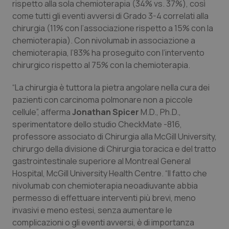
rispetto alla sola chemioterapia (34% vs. 37%), così
come tutti gli eventi avversi di Grado 3-4 correlati alla
chirurgia (11% con l’associazione rispetto a 15% con la
chemioterapia). Con nivolumab in associazione a
chemioterapia, l’83% ha proseguito con l’intervento
chirurgico rispetto al 75% con la chemioterapia.
“La chirurgia è tuttora la pietra angolare nella cura dei
pazienti con carcinoma polmonare non a piccole
cellule”, afferma
Jonathan Spicer
M.D., Ph.D.,
sperimentatore dello studio CheckMate -816,
professore associato di Chirurgia alla McGill University,
chirurgo della divisione di Chirurgia toracica e del tratto
gastrointestinale superiore al Montreal General
Hospital, McGill University Health Centre. “Il fatto che
nivolumab con chemioterapia neoadiuvante abbia
permesso di effettuare interventi più brevi, meno
invasivi e meno estesi, senza aumentare le
complicazioni o gli eventi avversi, è di importanza