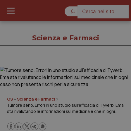
Giovedì 6 Agosto 2026
Scienza e Farmaci
Scienza e Farmaci
Cronache
Governo e Parlamento
QS
»
Scienza e Farmaci
»
Tumore seno. Errori in uno studio sull’efficacia di Tyverb. Ema
sta rivalutando le informazioni sul medicinale che in ogni
Regioni e Asl
caso non presenta rischi per la sicurezza
Lavoro e Professioni