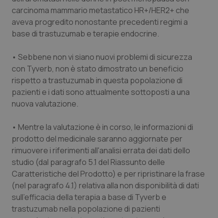
Valle D’Aosta
Oncodermatologia
carcinoma mammario metastatico HR+/HER2+ che
aveva progredito nonostante precedenti regimi a
Veneto
Oncoematologia
base di trastuzumab e terapie endocrine.
Oncologia & Nutrizione
• Sebbene non vi siano nuovi problemi di sicurezza
con Tyverb, non è stato dimostrato un beneficio
Psoriasi & pelle
rispetto a trastuzumab in questa popolazione di
pazienti e i dati sono attualmente sottoposti a una
Quotidiano Cardiologia
nuova valutazione.
• Mentre la valutazione è in corso, le informazioni di
Quotidiano Chirurgia
prodotto del medicinale saranno aggiornate per
rimuovere i riferimenti all'analisi errata dei dati dello
Quotidiano Oncologia
studio (dal paragrafo 5.1 del Riassunto delle
Caratteristiche del Prodotto) e per ripristinare la frase
Quotidiano Pediatria
(nel paragrafo 4.1) relativa alla non disponibilità di dati
sull'efficacia della terapia a base di Tyverb e
Rene & patologie urogenitali
trastuzumab nella popolazione di pazienti