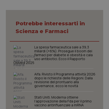
Potrebbe interessarti in
CookieScriptConsent
5 mesi
CookieScript
Scienza e Farmaci
settim
www.quotidianosanita.it
La spesa farmaceutica sale a 39,3
miliardi (+6%). Prosegue il boom dei
farmaci per diabete e obesità e cala
uso antibiotici. Ecco il Rapporto
OsMed 2025
Aifa. Rivisto il Programma attività 2026
dopo le richieste delle Regioni. Dalla
revisione del prontuario alla
governance, ecco le novità
tracking-sites-ironfish-
www.quotidianosanita.it
4
tracking-enable
settim
2 gior
Stati Uniti. Moderna ottiene
l’approvazione della Fda per il primo
vaccino antinfluenzale a mRNA