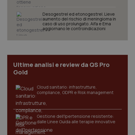
tracking-sites-ironfish-
www.quotidianosanita.it
4
Desogestrel ed etonogestrel. Lieve
session-id
settim
aumento del rischio di meningioma in
2 gior
caso di uso prolungato. Aifa e Ema
aggiornano le controindicazioni
_ga
1 anno
Google LLC
mes
.quotidianosanita.it
Ultime analisi e review da QS Pro
Gold
Cloud sanitario: infrastrutture,
compliance, GDPR e Risk management
Gestione dell'Ipertensione resistente:
dalle Linee Guida alle terapie innovative