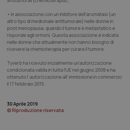
antitumorali (chemioterapia);
• in associazione con un inibitore dell'aromatasi (un
altro tipo di medicinale antitumorale) nelle donne in
Necessari
Statistici
Marketing
post menopausa, quando il tumore è metastatico e
I cookie necessari contribuiscono a rendere fruibile il
risponde agli ormoni. Questa associazione è indicata
sito web abilitandone funzionalità di base quali la
nelle donne che attualmente non hanno bisogno di
navigazione sulle pagine e l'accesso alle aree
protette del sito. Il sito web non è in grado di
ricevere la chemioterapia per curare il tumore.
funzionare correttamente senza questi cookie.
Nome
Fornitore
/
Dominio
Scaden
Tyverb ha ricevuto inizialmente un’autorizzazione
condizionata valida in tutta l'UE nel giugno 2008 e ha
VISITOR_PRIVACY_METADATA
5 mesi
YouTube
settim
.youtube.com
ottenuto l’ autorizzazione all' immissione in commercio
il 17 febbraio 2015.
30 Aprile 2019
© Riproduzione riservata