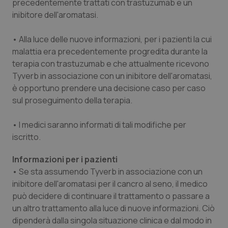
precedentemente trattati con trastuzumab e un
Salute orale & impianti
inibitore dell'aromatasi.
Sangue & coagulazione
• Alla luce delle nuove informazioni, per i pazienti la cui
malattia era precedentemente progredita durante la
terapia con trastuzumab e che attualmente ricevono
Tiroide
Tyverb in associazione con un inibitore dell'aromatasi,
è opportuno prendere una decisione caso per caso
Tumore al seno
sul proseguimento della terapia.
Tumore ovarico
• I medici saranno informati di tali modifiche per
iscritto.
Tumori del Polmone & Testa Collo
Informazioni per i pazienti
Tumori gastrointestinali
• Se sta assumendo Tyverb in associazione con un
inibitore dell'aromatasi per il cancro al seno, il medico
può decidere di continuare il trattamento o passare a
Ulcera & Reflusso
un altro trattamento alla luce di nuove informazioni. Ciò
dipenderà dalla singola situazione clinica e dal modo in
Vaccini