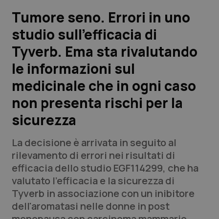
Tumore seno. Errori in uno
Scienza e Farmaci
studio sull’efficacia di
Tyverb. Ema sta rivalutando
Studi e Analisi
le informazioni sul
Lettere al direttore
medicinale che in ogni caso
Edizioni Regionali
non presenta rischi per la
sicurezza
QS Pro
La decisione è arrivata in seguito al
Professionisti Sanitari.AI
rilevamento di errori nei risultati di
efficacia dello studio EGF114299, che ha
Abruzzo
QS Pro Gold
valutato l'efficacia e la sicurezza di
Tyverb in associazione con un inibitore
QS Club
Newsletter
Basilicata
Artrite & artrosi
dell'aromatasi nelle donne in post
menopausa con carcinoma mammario