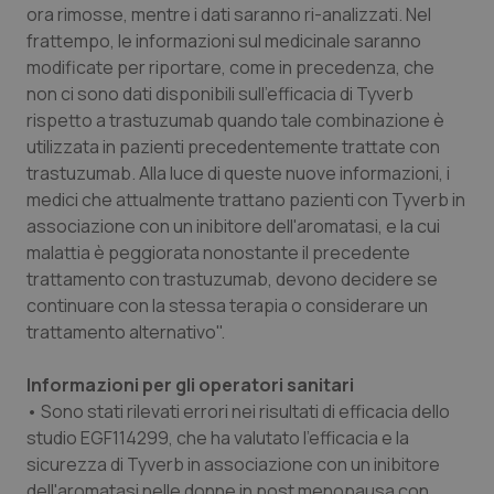
ora rimosse, mentre i dati saranno ri-analizzati. Nel
Piemonte
HIV
frattempo, le informazioni sul medicinale saranno
modificate per riportare, come in precedenza, che
non ci sono dati disponibili sull'efficacia di Tyverb
Provincia Autonoma di Bolzano
Infezioni & Febbre
rispetto a trastuzumab quando tale combinazione è
utilizzata in pazienti precedentemente trattate con
Provincia Autonoma di Trento
Ipertensione & Scompenso
trastuzumab. Alla luce di queste nuove informazioni, i
medici che attualmente trattano pazienti con Tyverb in
Puglia
Malattie rare
associazione con un inibitore dell'aromatasi, e la cui
malattia è peggiorata nonostante il precedente
Sardegna
Malattia di Crohn & Rettocolite Ulcerosa
trattamento con trastuzumab, devono decidere se
continuare con la stessa terapia o considerare un
Sicilia
Neuroscienze & patologie neurodegenerative
trattamento alternativo".
Toscana
Obesità
Informazioni per gli operatori sanitari
• Sono stati rilevati errori nei risultati di efficacia dello
studio EGF114299, che ha valutato l'efficacia e la
Umbria
Oftalmologia
sicurezza di Tyverb in associazione con un inibitore
dell'aromatasi nelle donne in post menopausa con