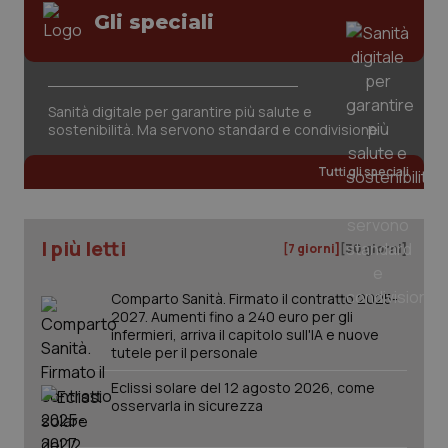
Gli speciali
Sanità digitale per garantire più salute e
_ga_KM60CM4NPH
.quotidianosanita.it
1 anno
sostenibilità. Ma servono standard e condivisione
mes
Tutti gli speciali
I più letti
[7 giorni]
[30 giorni]
Comparto Sanità. Firmato il contratto 2025-
Fornitore
/
2027. Aumenti fino a 240 euro per gli
Nome
Scadenza
Descrizion
Dominio
infermieri, arriva il capitolo sull'IA e nuove
Nome
Fornitore
/
Dominio
Scadenza
Des
tutele per il personale
_ga_0VMQEQKQ1N
.quotidianosanita.it
1 anno 1
Questo
mese
cookie
VISITOR_INFO1_LIVE
5 mesi 4
Que
Google LLC
viene
Eclissi solare del 12 agosto 2026, come
settimane
imp
.youtube.com
utilizzato
You
osservarla in sicurezza
da Google
ten
Analytics
pre
per
del