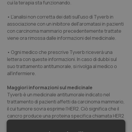
cui la terapia sta funzionando.
• L'analisi non corretta dei dati sull'uso di Tyverb in
associazione con un inibitore dell'aromatasi in pazienti
con carcinoma mammario precedentemente trattate
viene ora rimossa dalle informazioni del medicinale.
• Ogni medico che prescrive Tyverb riceverà una
lettera con queste informazioni. In caso di dubbi sul
suo trattamento antitumorale, si rivolga al medico o
all'infermiere.
Maggiori informazioni sul medicinale
Tyverb è un medicinale antitumorale indicato nel
trattamento di pazienti affetti da carcinoma mammario,
il cui tumore sovra esprime l’HER2. Ciò significa che il
cancro produce una proteina specifica chiamata HER2
(nota anche come ErbB2) sulla superficie delle cellule
tumorali.