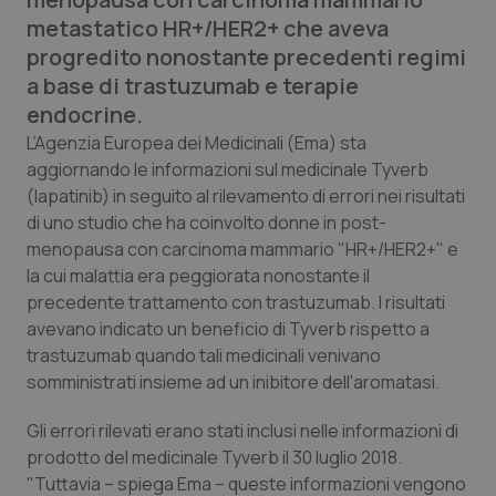
Calabria
Asma & BPCO
metastatico HR+/HER2+ che aveva
progredito nonostante precedenti regimi
Campania
Car-T
a base di trastuzumab e terapie
endocrine.
Emilia-Romagna
Colesterolo & coronaropatie
L’Agenzia Europea dei Medicinali (Ema) sta
aggiornando le informazioni sul medicinale Tyverb
Friuli Venezia Giulia
Dermatite Atopica
(lapatinib) in seguito al rilevamento di errori nei risultati
di uno studio che ha coinvolto donne in post-
Lazio
Diabete & glucometri
menopausa con carcinoma mammario "HR+/HER2+" e
la cui malattia era peggiorata nonostante il
precedente trattamento con trastuzumab. I risultati
Liguria
Disturbi dell’umore
avevano indicato un beneficio di Tyverb rispetto a
trastuzumab quando tali medicinali venivano
Lombardia
Dolore
somministrati insieme ad un inibitore dell'aromatasi.
Marche
Donna & Salute
Gli errori rilevati erano stati inclusi nelle informazioni di
prodotto del medicinale Tyverb il 30 luglio 2018.
Molise
Epatiti
"Tuttavia – spiega Ema – queste informazioni vengono