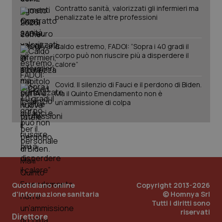
mantener
vid
Contratto sanità, valorizzati gli infermieri ma
lo stato
inco
penalizzate le altre professioni
della
può
sessione.
det
vis
web
Caldo estremo, FADOI: “Sopra i 40 gradi il
uti
nuo
corpo può non riuscire più a disperdere il
ver
calore”
dell
You
Covid. Il silenzio di Fauci e il perdono di Biden.
__Secure-YNID
.youtube.com
5 mesi 4
Que
Ma il Quinto Emendamento non è
settimane
imp
un’ammissione di colpa
You
ten
pre
del
vid
inco
può
det
vis
web
uti
nuo
Quotidiano online
Copyright 2013-2026
ver
dell
d'informazione sanitaria
© Homnya Srl
You
Tutti i diritti sono
riservati
YSC
Sessione
Que
Google LLC
Direttore
imp
.youtube.com