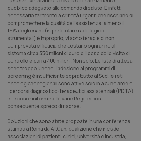
generale di garantire un livello di finanziamento
pubblico adeguato alla domanda di salute. È infatti
Piemonte
HIV
necessario far fronte a criticità urgenti che rischiano di
compromettere la qualità dell’assistenza: almeno il
Provincia Autonoma di Bolzano
Infezioni & Febbre
15% degli esami (in particolare radiologici e
strumentali) è improprio, vi sono terapie di non
Provincia Autonoma di Trento
Ipertensione & Scompenso
comprovata efficacia che costano ogni anno al
sistema circa 350 milioni di euro e il peso delle visite di
Puglia
Malattie rare
controllo è pari a 400 milioni. Non solo. Le liste di attesa
sono troppo lunghe, l’adesione ai programmi di
screening è insufficiente soprattutto al Sud, le reti
Sardegna
Malattia di Crohn & Rettocolite Ulcerosa
oncologiche regionali sono attive solo in alcune aree e
i percorsi diagnostico-terapeutici assistenziali (PDTA)
Sicilia
Neuroscienze & patologie neurodegenerative
non sono uniformi nelle varie Regioni con
conseguente spreco di risorse.
Toscana
Obesità
Soluzioni che sono state proposte in una conferenza
Umbria
Oftalmologia
stampa a Roma da All.Can, coalizione che include
associazioni di pazienti, clinici, università e industria,