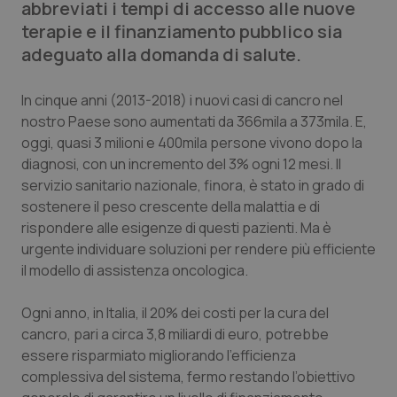
abbreviati i tempi di accesso alle nuove
Calabria
Asma & BPCO
terapie e il finanziamento pubblico sia
adeguato alla domanda di salute.
Campania
Car-T
In cinque anni (2013-2018) i nuovi casi di cancro nel
Emilia-Romagna
Colesterolo & coronaropatie
nostro Paese sono aumentati da 366mila a 373mila. E,
oggi, quasi 3 milioni e 400mila persone vivono dopo la
Friuli Venezia Giulia
Dermatite Atopica
diagnosi, con un incremento del 3% ogni 12 mesi. Il
servizio sanitario nazionale, finora, è stato in grado di
Lazio
Diabete & glucometri
sostenere il peso crescente della malattia e di
rispondere alle esigenze di questi pazienti. Ma è
Liguria
Disturbi dell’umore
urgente individuare soluzioni per rendere più efficiente
il modello di assistenza oncologica.
Lombardia
Dolore
Ogni anno, in Italia, il 20% dei costi per la cura del
cancro, pari a circa 3,8 miliardi di euro, potrebbe
Marche
Donna & Salute
essere risparmiato migliorando l’efficienza
complessiva del sistema, fermo restando l’obiettivo
Molise
Epatiti