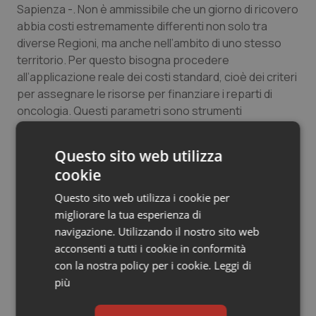
Sapienza -. Non è ammissibile che un giorno di ricovero
abbia costi estremamente differenti non solo tra
diverse Regioni, ma anche nell’ambito di uno stesso
territorio. Per questo bisogna procedere
all’applicazione reale dei costi standard, cioè dei criteri
per assegnare le risorse per finanziare i reparti di
oncologia. Questi parametri sono strumenti
fondamentali per valutare la spesa, perché assicurano
la sostenibilità del sistema sanitario e garantiscono
Questo sito web utilizza
equità nella distribuzione dei fondi. Consentono,
cookie
inoltre, di sapere se si spende troppo e perché, o se vi
è carenza di risorse, oltre a consentire di formulare e
Questo sito web utilizza i cookie per
monitorare i budget. Oggi viene applicata una tariffa
migliorare la tua esperienza di
unica per prestazione generica (per esempio la
navigazione. Utilizzando il nostro sito web
chemioterapia ha una sola classificazione), con
acconsenti a tutti i cookie in conformità
rilevanti differenze fra costi effettivi e standard. In
con la nostra policy per i cookie.
Leggi di
realtà bisognerebbe far riferimento all’indicazione
più
terapeutica, cioè al tipo di patologia trattata”.