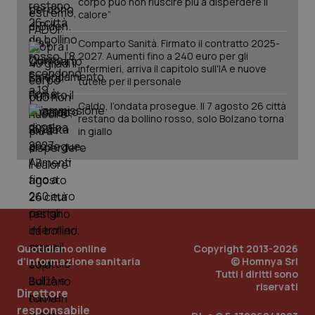
corpo può non riuscire più a disperdere il
ironfish-tracking-
settimane
imp
named-enable
2 giorni
dal
calore”
per 
sis
sol
Comparto Sanità. Firmato il contratto 2025-
ute
2027. Aumenti fino a 240 euro per gli
ide
infermieri, arriva il capitolo sull'IA e nuove
Wel
tutele per il personale
Caldo, l’ondata prosegue. Il 7 agosto 26 città
restano da bollino rosso, solo Bolzano torna
in giallo
Quotidiano online
Copyright 2013-2026
d'informazione sanitaria
© Homnya Srl
Tutti i diritti sono
riservati
Direttore
responsabile