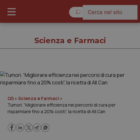
Sabato 8 Agosto 2026
Scienza e Farmaci
Scienza e Farmaci
Cronache
QS
»
Scienza e Farmaci
»
Tumori. “Migliorare efficienza nei percorsi di cura per
Governo e Parlamento
risparmiare fino a 20% costi”, la ricetta di All.Can
Regioni e Asl
Lavoro e Professioni