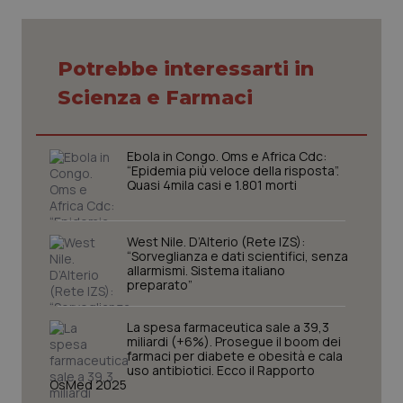
Potrebbe interessarti in
Scienza e Farmaci
Ebola in Congo. Oms e Africa Cdc:
“Epidemia più veloce della risposta”.
Quasi 4mila casi e 1.801 morti
West Nile. D’Alterio (Rete IZS):
“Sorveglianza e dati scientifici, senza
allarmismi. Sistema italiano
preparato”
La spesa farmaceutica sale a 39,3
miliardi (+6%). Prosegue il boom dei
farmaci per diabete e obesità e cala
uso antibiotici. Ecco il Rapporto
PHPSESSID
Sessio
PHP.net
OsMed 2025
www.quotidianosanita.it