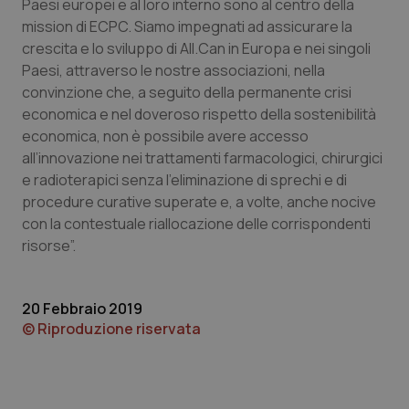
Paesi europei e al loro interno sono al centro della
mission di ECPC. Siamo impegnati ad assicurare la
crescita e lo sviluppo di All.Can in Europa e nei singoli
Paesi, attraverso le nostre associazioni, nella
convinzione che, a seguito della permanente crisi
economica e nel doveroso rispetto della sostenibilità
tracking-sites-ironfish-
www.quotidianosanita.it
4
economica, non è possibile avere accesso
tracking-enable
settim
2 gior
all’innovazione nei trattamenti farmacologici, chirurgici
e radioterapici senza l’eliminazione di sprechi e di
procedure curative superate e, a volte, anche nocive
con la contestuale riallocazione delle corrispondenti
tracking-sites-ironfish-
www.quotidianosanita.it
4
session-id
settim
risorse”.
2 gior
20 Febbraio 2019
© Riproduzione riservata
_ga
1 anno
Google LLC
mes
.quotidianosanita.it