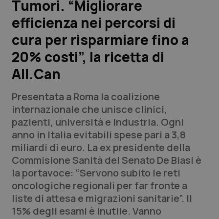
Tumori. “Migliorare
efficienza nei percorsi di
Scienza e Farmaci
cura per risparmiare fino a
Studi e Analisi
20% costi”, la ricetta di
All.Can
Lettere al direttore
Presentata a Roma la coalizione
Edizioni Regionali
internazionale che unisce clinici,
pazienti, università e industria. Ogni
QS Pro
anno in Italia evitabili spese pari a 3,8
miliardi di euro. La ex presidente della
Professionisti Sanitari.AI
Commisione Sanità del Senato De Biasi è
la portavoce: “Servono subito le reti
Abruzzo
QS Pro Gold
oncologiche regionali per far fronte a
liste di attesa e migrazioni sanitarie”. Il
QS Club
Newsletter
Basilicata
Artrite & artrosi
15% degli esami è inutile. Vanno