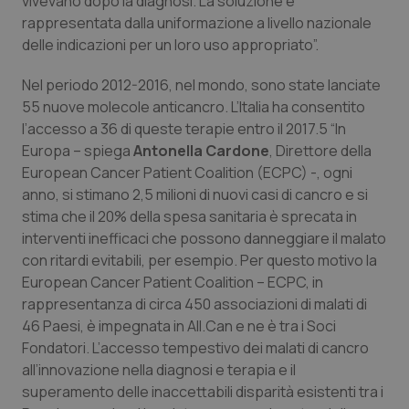
vivevano dopo la diagnosi. La soluzione è
VISITOR_PRIVACY_METADATA
5 mesi
YouTube
settim
.youtube.com
rappresentata dalla uniformazione a livello nazionale
delle indicazioni per un loro uso appropriato”.
Nel periodo 2012-2016, nel mondo, sono state lanciate
55 nuove molecole anticancro. L’Italia ha consentito
l’accesso a 36 di queste terapie entro il 2017.5 “In
Europa – spiega
Antonella Cardone
, Direttore della
European Cancer Patient Coalition (ECPC) -, ogni
anno, si stimano 2,5 milioni di nuovi casi di cancro e si
stima che il 20% della spesa sanitaria è sprecata in
interventi inefficaci che possono danneggiare il malato
con ritardi evitabili, per esempio. Per questo motivo la
European Cancer Patient Coalition – ECPC, in
CookieScriptConsent
5 mesi
rappresentanza di circa 450 associazioni di malati di
CookieScript
settim
www.quotidianosanita.it
46 Paesi, è impegnata in All.Can e ne è tra i Soci
Fondatori. L’accesso tempestivo dei malati di cancro
all’innovazione nella diagnosi e terapia e il
superamento delle inaccettabili disparità esistenti tra i