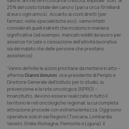
valore, anche se in costante crescita, equivale “solo” al
25% del costo totale del cancro (pari a circa 19 miliardi
di euro ogni anno4). Accanto ai costi diretti (per
farmaci, visite specialistiche ecc), vanno infatti
considerati quelli indiretti che incidono in maniera
significativa (ad esempio, mancati redditi da lavoro per
assenze forzate o cessazione dell’attività lavorativa
sia del malato che delle persone che prestano
assistenza).
“Vanno definite le azioni prioritarie da mettere in atto –
afferma
Gianni Amunni
, vice presidente di Periplo e
Direttore Generale dell’Istituto per lo studio, la
prevenzione e la rete oncologica (ISPRO) -.
Innanzitutto, devono essere realizzate in tutto il
territorio le reti oncologiche regionali, la cui completa
attivazione procede con estrema lentezza. Oggi sono
operative solo in sei Regioni (Toscana, Lombardia,
Veneto, Emilia-Romagna, Piemonte e Liguria). Il