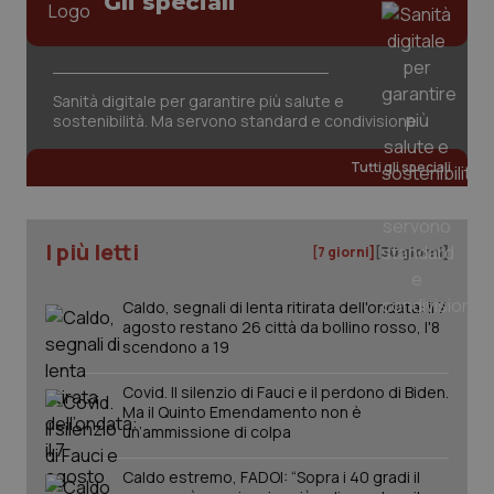
Gli speciali
pre
del
vid
inco
può
det
vis
Sanità digitale per garantire più salute e
web
sostenibilità. Ma servono standard e condivisione
uti
nuo
ver
Tutti gli speciali
dell
You
YSC
Sessione
Que
Google LLC
imp
.youtube.com
I più letti
You
[7 giorni]
[30 giorni]
ten
vis
vid
Caldo, segnali di lenta ritirata dell'ondata: il 7
agosto restano 26 città da bollino rosso, l'8
__Secure-
.youtube.com
5 mesi 4
Que
ROLLOUT_TOKEN
settimane
imp
scendono a 19
You
ges
del
Covid. Il silenzio di Fauci e il perdono di Biden.
e d
Ma il Quinto Emendamento non è
per
un’ammissione di colpa
del
ute
Caldo estremo, FADOI: “Sopra i 40 gradi il
tracking-sites-
www.quotidianosanita.it
4
Que