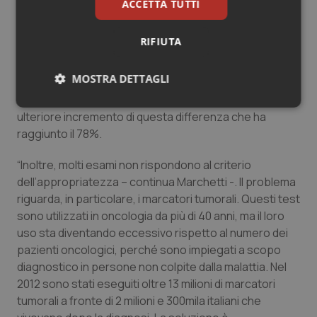
ACCETTA TUTTI
Già nel 2010 un’indagine sui costi standard per DRG in
oncologia, cioè sulle tariffe per la remunerazione
RIFIUTA
delle prestazioni di assistenza ospedaliera, aveva
sottolineato una ‘sottotariffazione’ dei ricoveri
MOSTRA DETTAGLI
(differenza tra tariffazione e costi reali) pari al 28%.
Un’altra indagine, condotta nel 2015, ha evidenziato un
Necessari
Statistici
Marketing
ulteriore incremento di questa differenza che ha
raggiunto il 78%.
“Inoltre, molti esami non rispondono al criterio
dell’appropriatezza – continua Marchetti -. Il problema
riguarda, in particolare, i marcatori tumorali. Questi test
Necessari
Statistici
Marketing
sono utilizzati in oncologia da più di 40 anni, ma il loro
uso sta diventando eccessivo rispetto al numero dei
I cookie necessari contribuiscono a rendere fruibile il
sito web abilitandone funzionalità di base quali la
pazienti oncologici, perché sono impiegati a scopo
navigazione sulle pagine e l'accesso alle aree
diagnostico in persone non colpite dalla malattia. Nel
protette del sito. Il sito web non è in grado di
funzionare correttamente senza questi cookie.
2012 sono stati eseguiti oltre 13 milioni di marcatori
tumorali a fronte di 2 milioni e 300mila italiani che
Nome
Fornitore
/
Dominio
Scaden