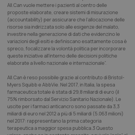
All.Can vuole mettere i pazienti al centro delle
Salute orale & impianti
proposte elaborate, creare sistemi di misurazione
(accountability) per assicurare che l’allocazione delle
Sangue & coagulazione
risorse sia indirizzata solo alle esigenze del malato,
investire nella generazione di dati che evidenzino le
Tiroide
variazioni degli esiti e definiscano esattamente cosa è
spreco, focalizzare la volontà politica per incorporare
Tumore al seno
queste iniziative all’interno delle decisioni politiche
elaborate a livello nazionale e internazionale”.
Tumore ovarico
All.Can è reso possibile grazie al contributo di Bristol-
Myers Squibb e AbbVie. Nel 2017, in Italia, la spesa
Tumori del Polmone & Testa Collo
farmaceutica totale è stata di 29,8 miliardi di euro (il
75% rimborsato dal Servizio Sanitario Nazionale). Le
Tumori gastrointestinali
uscite per i farmaci anticancro sono passate da 3,3
miliardi di euro nel 2012 a più di 5 miliardi (5.063 milioni)
Ulcera & Reflusso
nel 2017: rappresentano la prima categoria
terapeutica a maggior spesa pubblica.3 Questo
Vaccini