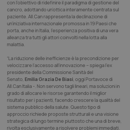
Valle D’Aosta
Oncodermatologia
con l’obiettivo di ridefinire il paradigma di gestione del
cancro, adottando un’ottica interamente centrata sul
Veneto
Oncoematologia
paziente. All.Can rappresenta la declinazione di
un’iniziativa internazionale promossa in 19 Paesi che
porta, anche in Italia, l’esperienza positiva di una vera
Oncologia & Nutrizione
alleanza tra tutti gli attori coinvolti nella lotta alla
malattia.
Psoriasi & pelle
“La riduzione delle inefficienze è la precondizione per
Quotidiano Cardiologia
velocizzare l’accesso all’innovazione – spiega l'ex
presidente della Commissione Sanità del
Quotidiano Chirurgia
Senato,
Emilia Grazia De Biasi
, oggi Portavoce di
All.Can Italia -. Non servono tagli lineari, ma soluzioni in
Quotidiano Oncologia
grado di allocare le risorse garantendo il miglior
risultato per i pazienti, facendo crescere la qualità del
Quotidiano Pediatria
sistema pubblico della salute. Questo tipo di
approccio richiede proposte strutturali e una visione
strategica di lungo termine piuttosto che una di breve,
Rene & patologie urogenitali
rivolta esclusivamente a risolvere problemi immediati.