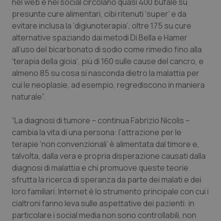
nel web e nei social circolano quasi 400 bufale su
presunte cure alimentari, cibi ritenuti ‘super’ e da
Piemonte
HIV
evitare inclusa la ‘digiunoterapia’, oltre 175 su cure
alternative spaziando dai metodi Di Bella e Hamer
Provincia Autonoma di Bolzano
Infezioni & Febbre
all’uso del bicarbonato di sodio come rimedio fino alla
‘terapia della gioia’, più di 160 sulle cause del cancro, e
Provincia Autonoma di Trento
Ipertensione & Scompenso
almeno 85 su cosa si nasconda dietro la malattia per
cui le neoplasie, ad esempio, regrediscono in maniera
Puglia
Malattie rare
naturale”.
Sardegna
Malattia di Crohn & Rettocolite Ulcerosa
“La diagnosi di tumore – continua Fabrizio Nicolis –
cambia la vita di una persona: l’attrazione per le
terapie ‘non convenzionali’ è alimentata dal timore e,
Sicilia
Neuroscienze & patologie neurodegenerative
talvolta, dalla vera e propria disperazione causati dalla
diagnosi di malattia e chi promuove queste teorie
Toscana
Obesità
sfrutta la ricerca di speranza da parte dei malati e dei
loro familiari. Internet è lo strumento principale con cui i
Umbria
Oftalmologia
cialtroni fanno leva sulle aspettative dei pazienti: in
particolare i social media non sono controllabili, non