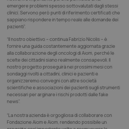
emergere problemi spesso sottovalutati dagli stessi
Necessari
Statistici
Marketing
clinici. Servono però punti di riferimento certificati che
sappiano rispondere in tempo reale alle domande dei
I cookie necessari contribuiscono a rendere fruibile il
sito web abilitandone funzionalità di base quali la
pazienti”.
navigazione sulle pagine e l'accesso alle aree
protette del sito. Il sito web non è in grado di
“Il nostro obiettivo – continua Fabrizio Nicolis – è
funzionare correttamente senza questi cookie.
fornire una guida costantemente aggiornata grazie
Nome
Fornitore
/
Dominio
Scaden
alla collaborazione degli oncologi di Aiom, perché le
VISITOR_PRIVACY_METADATA
5 mesi
YouTube
scelte dei cittadini siano realmente consapevoli. Il
settim
.youtube.com
nostro progetto proseguirà nei prossimi mesi con
sondaggi rivolti a cittadini, clinici e pazienti e
organizzeremo convegni con altre società
scientifiche e associazioni dei pazienti sugli strumenti
necessari per arginare i rischi prodotti dalle fake
news”.
“La nostra azienda è orgogliosa di collaborare con
Fondazione Aiom e Aiom, rendendo possibile un