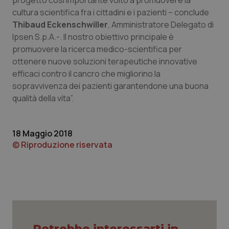
progetto così importante volto a promuovere la
cultura scientifica fra i cittadini e i pazienti – conclude
Thibaud Eckenschwiller
, Amministratore Delegato di
CookieScriptConsent
5 mesi
CookieScript
Ipsen S.p.A.-. Il nostro obiettivo principale è
settim
www.quotidianosanita.it
promuovere la ricerca medico-scientifica per
ottenere nuove soluzioni terapeutiche innovative
efficaci contro il cancro che migliorino la
sopravvivenza dei pazienti garantendone una buona
qualità della vita”.
18 Maggio 2018
© Riproduzione riservata
tracking-sites-ironfish-
www.quotidianosanita.it
4
tracking-enable
settim
2 gior
tracking-sites-ironfish-
www.quotidianosanita.it
4
Potrebbe interessarti in
session-id
settim