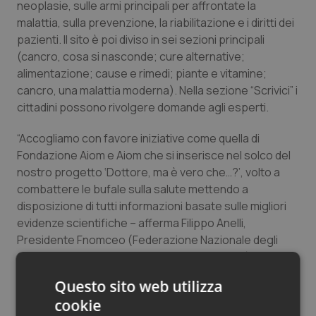
neoplasie, sulle armi principali per affrontate la
malattia, sulla prevenzione, la riabilitazione e i diritti dei
pazienti. Il sito è poi diviso in sei sezioni principali
(cancro, cosa si nasconde; cure alternative;
alimentazione; cause e rimedi; piante e vitamine;
cancro, una malattia moderna). Nella sezione “Scrivici” i
cittadini possono rivolgere domande agli esperti.
“Accogliamo con favore iniziative come quella di
Fondazione Aiom e Aiom che si inserisce nel solco del
nostro progetto ‘Dottore, ma è vero che…?’, volto a
combattere le bufale sulla salute mettendo a
disposizione di tutti informazioni basate sulle migliori
evidenze scientifiche – afferma Filippo Anelli,
Presidente Fnomceo (Federazione Nazionale degli
Ordini dei Medici Chirurghi e degli Odontoiatri) -.
Dobbiamo offrire ai cittadini una linea salda e univoca
Questo sito web utilizza
su questi temi”.
cookie