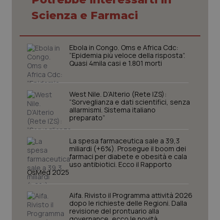
2 gior
Scienza e Farmaci
Ebola in Congo. Oms e Africa Cdc:
_ga
1 anno
Google LLC
“Epidemia più veloce della risposta”.
mes
.quotidianosanita.it
Quasi 4mila casi e 1.801 morti
West Nile. D’Alterio (Rete IZS):
“Sorveglianza e dati scientifici, senza
allarmismi. Sistema italiano
preparato”
La spesa farmaceutica sale a 39,3
miliardi (+6%). Prosegue il boom dei
farmaci per diabete e obesità e cala
uso antibiotici. Ecco il Rapporto
OsMed 2025
Aifa. Rivisto il Programma attività 2026
dopo le richieste delle Regioni. Dalla
revisione del prontuario alla
governance, ecco le novità