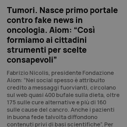
Tumori. Nasce primo portale
Scienza e Farmaci
contro fake news in
oncologia. Aiom: “Così
Studi e Analisi
formiamo ai cittadini
Lettere al direttore
strumenti per scelte
Edizioni Regionali
consapevoli”
QS Pro
Fabrizio Nicolis, presidente Fondazione
Aiom: “Nei social spesso è attribuito
Professionisti Sanitari.AI
credito a messaggi fuorvianti, circolano
sul web quasi 400 bufale sulla dieta, oltre
175 sulle cure alternative e più di 160
Abruzzo
QS Pro Gold
sulle cause del cancro. Anche i pazienti
QS Club
Newsletter
in buona fede talvolta diffondono
Basilicata
Artrite & artrosi
contenuti privi di basi scientifiche”. Per