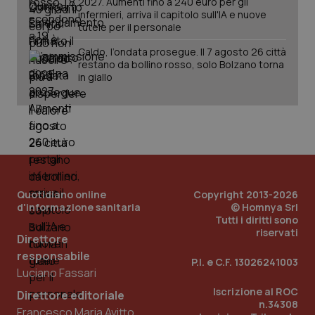
2027. Aumenti fino a 240 euro per gli
vid
infermieri, arriva il capitolo sull'IA e nuove
__Secure-
.youtube.com
5 mesi 4
Que
tutele per il personale
ROLLOUT_TOKEN
settimane
imp
You
Caldo, l’ondata prosegue. Il 7 agosto 26 città
ges
restano da bollino rosso, solo Bolzano torna
del
e d
in giallo
per
del
ute
tracking-sites-
www.quotidianosanita.it
4
Que
ironfish-tracking-
settimane
imp
named-enable
2 giorni
dal
per 
sis
sol
ute
ide
Quotidiano online
Copyright 2013-2026
Wel
d'informazione sanitaria
© Homnya Srl
Tutti i diritti sono
riservati
Direttore
responsabile
P.I. e C.F. 13026241003
Luciano Fassari
Iscrizione al ROC
Direttore editoriale
n.34308
Francesco Maria Avitto