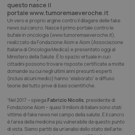
questo nasce il
Calabria
Asma & BPCO
portale www.tumoremaeveroche.it
Campania
Car-T
Un vero e proprio argine contro il dilagare delle fake
news sul cancro. Nasce il primo portale contro le
bufale in oncologia (www.tumoremaeveroche.it),
Emilia-Romagna
Colesterolo & coronaropatie
realizzato da Fondazione Aiom e Aiom (Associazione
Italiana di Oncologia Medica) e presentato oggi al
Friuli Venezia Giulia
Dermatite Atopica
Ministero della Salute. È lo spazio virtuale in cui i
cittadini possono trovare risposte certificate a molte
Lazio
Diabete & glucometri
domande su cui negli ultimi anni presunti esperti
(inclusi alcuni medici) hanno “elaborato” e diffuso
Liguria
Disturbi dell’umore
teorie del tutto prive di basi scientifiche.
Lombardia
Dolore
“Nel 2017 – spiega
Fabrizio Nicolis
, presidente di
Fondazione Aiom – quasi 9 milioni di italiani sono stati
Marche
Donna & Salute
vittime di fake news nel campo della salute. E il cancro
è l’area della medicina più vulnerabile da questo punto
di vista. Siamo partiti da un’analisi dello stato dell’arte:
Molise
Epatiti