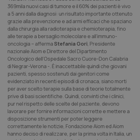
369mila nuovi casi di tumore e il 60% dei pazienti è vivo
Salute orale & impianti
a 5 anni dalla diagnosi: un risultato importante ottenuto
grazie alla prevenzione e ad armi efficaci che spaziano
Sangue & coagulazione
dalla chirurgia alla radioterapia e chemioterapia, fino
alle terapie a bersaglio molecolare e all’immuno-
Tiroide
oncologia – afferma
Stefania Gori
, Presidente
nazionale Aiom e Direttore del Dipartimento
Tumore al seno
Oncologico dell’Ospedale Sacro Cuore-Don Calabria
di Negrar-Verona -. È inaccettabile quindi che giovani
Tumore ovarico
pazienti, spesso sostenuti dai genitori come
evidenziato in recenti episodi di cronaca, siano morti
Tumori del Polmone & Testa Collo
per aver scelto terapie sulla base di teorie totalmente
prive di basi scientifiche. Quindi, convinti che i clinici,
pur nel rispetto delle scelte del paziente, devono
Tumori gastrointestinali
lavorare per fornire informazioni corrette e mettere a
disposizione strumenti per poter leggere
Ulcera & Reflusso
correttamente le notizie, Fondazione Aiom ed Aiom
hanno deciso di realizzare, per la prima volta in Italia, un
Vaccini