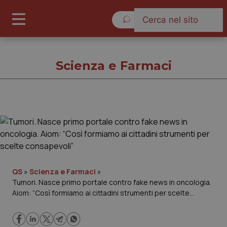
Sabato 8 Agosto 2026
Scienza e Farmaci
Scienza e Farmaci
Cronache
Governo e Parlamento
QS
»
Scienza e Farmaci
»
Tumori. Nasce primo portale contro fake news in oncologia.
Aiom: “Così formiamo ai cittadini strumenti per scelte
Regioni e Asl
consapevoli”
Lavoro e Professioni