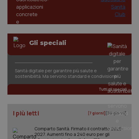
Gli speciali
tracking-sites-ironfish-
www.quotidianosanita.it
4
tracking-enable
settim
Sanità digitale per garantire più salute e
2 gior
sostenibilità. Ma servono standard e condivisione
Tutti gli speciali
tracking-sites-ironfish-
www.quotidianosanita.it
4
session-id
settim
2 gior
I più letti
[7 giorni]
[30 giorni]
Comparto Sanità. Firmato il contratto 2025-
_ga
1 anno
Google LLC
2027. Aumenti fino a 240 euro per gli
mes
.quotidianosanita.it