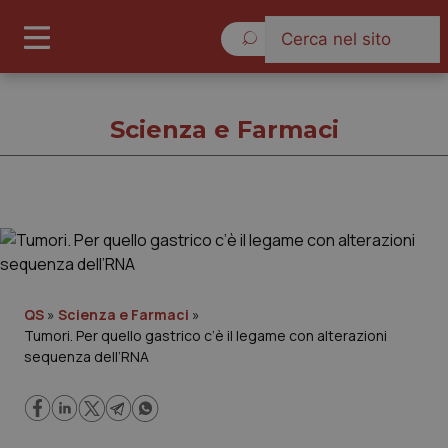
Giovedì 6 Agosto 2026
Scienza e Farmaci
Scienza e Farmaci
Cronache
QS
»
Scienza e Farmaci
»
Tumori. Per quello gastrico c’è il legame con alterazioni
Governo e Parlamento
sequenza dell’RNA
Regioni e Asl
Lavoro e Professioni