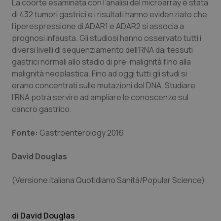
La coorte esaminata con l’analisi del microarray è stata
di 432 tumori gastrici e i risultati hanno evidenziato che
Piemonte
HIV
l’iperespressione di ADAR1 e ADAR2 si associa a
prognosi infausta. Gli studiosi hanno osservato tutti i
Provincia Autonoma di Bolzano
Infezioni & Febbre
diversi livelli di sequenziamento dell’RNA dai tessuti
gastrici normali allo stadio di pre-malignità fino alla
Provincia Autonoma di Trento
Ipertensione & Scompenso
malignità neoplastica. Fino ad oggi tutti gli studi si
erano concentrati sulle mutazioni del DNA. Studiare
Puglia
Malattie rare
l’RNA potrà servire ad ampliare le conoscenze sul
cancro gastrico.
Sardegna
Malattia di Crohn & Rettocolite Ulcerosa
Fonte:
Gastroenterology 2016
Sicilia
Neuroscienze & patologie neurodegenerative
David Douglas
Toscana
Obesità
(Versione italiana Quotidiano Sanità/Popular Science)
Umbria
Oftalmologia
David Douglas