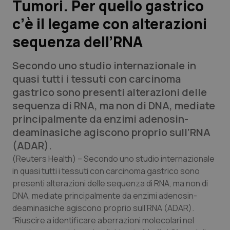
Tumori. Per quello gastrico
c’è il legame con alterazioni
Scienza e Farmaci
sequenza dell’RNA
Studi e Analisi
Secondo uno studio internazionale in
Lettere al direttore
quasi tutti i tessuti con carcinoma
gastrico sono presenti alterazioni delle
Edizioni Regionali
sequenza di RNA, ma non di DNA, mediate
principalmente da enzimi adenosin-
QS Pro
deaminasiche agiscono proprio sull’RNA
(ADAR).
Professionisti Sanitari.AI
(Reuters Health
) – Secondo uno studio internazionale
in quasi tutti i tessuti con carcinoma gastrico sono
presenti alterazioni delle sequenza di RNA, ma non di
Abruzzo
QS Pro Gold
DNA, mediate principalmente da enzimi adenosin-
QS Club
Newsletter
deaminasiche agiscono proprio sull’RNA (ADAR).
Basilicata
Artrite & artrosi
“Riuscire a identificare aberrazioni molecolari nel