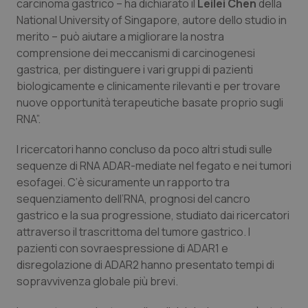
carcinoma gastrico – ha dichiarato il
Leilei Chen
della
Calabria
Asma & BPCO
National University of Singapore, autore dello studio in
merito – può aiutare a migliorare la nostra
Campania
Car-T
comprensione dei meccanismi di carcinogenesi
gastrica, per distinguere i vari gruppi di pazienti
Emilia-Romagna
Colesterolo & coronaropatie
biologicamente e clinicamente rilevanti e per trovare
nuove opportunità terapeutiche basate proprio sugli
Friuli Venezia Giulia
Dermatite Atopica
RNA”.
I ricercatori hanno concluso da poco altri studi sulle
Lazio
Diabete & glucometri
sequenze di RNA ADAR-mediate nel fegato e nei tumori
esofagei. C’è sicuramente un rapporto tra
Liguria
Disturbi dell’umore
sequenziamento dell’RNA, prognosi del cancro
gastrico e la sua progressione, studiato dai ricercatori
Lombardia
Dolore
attraverso il trascrittoma del tumore gastrico. I
pazienti con sovraespressione di ADAR1 e
Marche
Donna & Salute
disregolazione di ADAR2 hanno presentato tempi di
sopravvivenza globale più brevi.
Molise
Epatiti