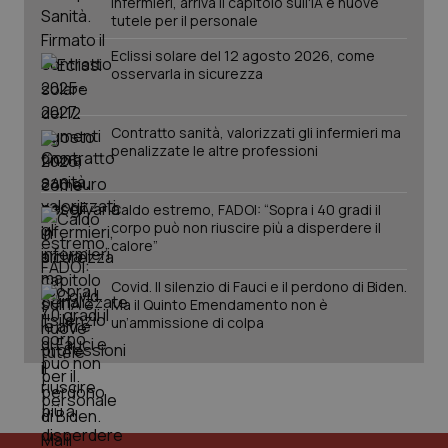
infermieri, arriva il capitolo sull'IA e nuove
tutele per il personale
Eclissi solare del 12 agosto 2026, come
osservarla in sicurezza
Contratto sanità, valorizzati gli infermieri ma
penalizzate le altre professioni
Caldo estremo, FADOI: “Sopra i 40 gradi il
corpo può non riuscire più a disperdere il
calore”
Covid. Il silenzio di Fauci e il perdono di Biden.
Ma il Quinto Emendamento non è
un’ammissione di colpa