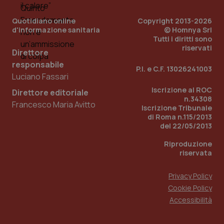
PHPSESSID
Sessio
PHP.net
Quotidiano online
Copyright 2013-2026
www.quotidianosanita.it
d'informazione sanitaria
© Homnya Srl
Tutti i diritti sono
riservati
Direttore
responsabile
P.I. e C.F. 13026241003
Luciano Fassari
Iscrizione al ROC
Direttore editoriale
n.34308
Francesco Maria Avitto
Iscrizione Tribunale
di Roma n.115/2013
del 22/05/2013
Riproduzione
riservata
Privacy Policy
Cookie Policy
Accessibilità
_ga_KM60CM4NPH
.quotidianosanita.it
1 anno
mes