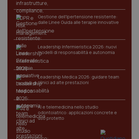
funzionare correttamente senza questi cookie.
Nome
Fornitore
/
Dominio
Scaden
Gestione dell'Ipertensione resistente:
dalle Linee Guida alle terapie innovative
VISITOR_PRIVACY_METADATA
5 mesi
YouTube
settim
.youtube.com
Leadership Infermieristica 2026: nuovi
modelli di responsabilità e autonomia
Leadership Medica 2026: guidare team
clinici ad alte prestazioni
AI e telemedicina nello studio
odontoiatrico: applicazioni concrete e
uso protetto
CookieScriptConsent
5 mesi
CookieScript
settim
www.quotidianosanita.it