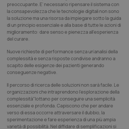
preoccupante. E’ necessario ripensare il sistema con
la consapevolezza che le tecnologie digitali non sono
CookieScriptConsent
5 mesi
CookieScript
settim
www.quotidianosanita.it
la soluzione ma una risorsa da impiegare sotto la guida
di un principio essenziale e alla base di tutte le azioni di
miglioramento: dare senso e pienezza all’esperienza
del curare.
Nuove richieste di performance senza un’analisi della
complessità e senza risposte condivise andranno a
scapito delle esigenze dei pazienti generando
conseguenze negative.
tracking-sites-ironfish-
www.quotidianosanita.it
4
Il percorso di ricerca delle soluzioni non sarà facile. Le
tracking-enable
settim
organizzazioni che intraprendono l’esplorazione della
2 gior
complessità
"lottano per conseguire una semplicità
essenziale e profonda. Capiscono che per andare
verso di essa occorre attraversare il dubbio, la
tracking-sites-ironfish-
www.quotidianosanita.it
4
sperimentazione e fare esperienza di una più ampia
session-id
settim
2 gior
varietà di possibilità. Nel diffidare di semplificazioni si