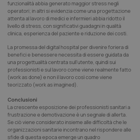
Necessari
Statistici
Marketing
funzionalità abbia generato maggior stress negli
operatori; in altri si evidenzia come una progettazione
I cookie necessari contribuiscono a rendere fruibile il
attenta al lavoro di medici e infermieri abbia ridotto il
sito web abilitandone funzionalità di base quali la
navigazione sulle pagine e l'accesso alle aree
livello di stress, con significativi guadagni in qualità
protette del sito. Il sito web non è in grado di
clinica, esperienza del paziente e riduzione dei costi.
funzionare correttamente senza questi cookie.
Nome
Fornitore
/
Dominio
Scaden
La promessa del digital hospital per divenire foriera di
VISITOR_PRIVACY_METADATA
5 mesi
YouTube
benefici e benessere necessita di essere guidata da
settim
.youtube.com
una progettualità centrata sull’utente, quindi sui
professionisti e sul lavoro come viene realmente fatto
(work as done) e non il lavoro così come viene
teorizzato (work as imagined).
Conclusioni
La crescente esposizione dei professionisti sanitari a
frustrazione e demotivazione è un segnale di allerta.
Se ciò viene considerato insieme alle difficoltà che le
organizzazioni sanitarie incontrano nel rispondere alle
sfide di questa epoca emerge un quadro