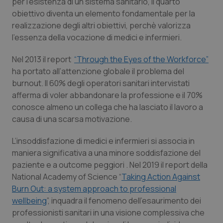
per l’esistenza di un sistema sanitario, il quarto
obiettivo diventa un elemento fondamentale per la
realizzazione degli altri obiettivi, perchè valorizza
l’essenza della vocazione di medici e infermieri.
Nel 2013 il report
“Through the Eyes of the Workforce”
ha portato all’attenzione globale il problema del
burnout. Il 60% degli operatori sanitari intervistati
afferma di voler abbandonare la professione e il 70%
conosce almeno un collega che ha lasciato il lavoro a
causa di una scarsa motivazione.
L’insoddisfazione di medici e infermieri si associa in
maniera significativa a una minore soddisfazione del
paziente e a outcome peggiori . Nel 2019 il report della
National Academy of Science “
Taking Action Against
Burn Out: a system approach to professional
wellbeing
”, inquadra il fenomeno dell’esaurimento dei
professionisti sanitari in una visione complessiva che