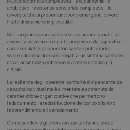
Muovendosi nella complessità – e la pandemia, le
antibiotico-resistenze sono sfide complesse – le
Piemonte
HIV
avversità che si presentano sono emergenti, ovvero
frutto di dinamiche imprevedibili.
Provincia Autonoma di Bolzano
Infezioni & Febbre
Se le organizzazioni sanitarie non saranno pronte, tali
Provincia Autonoma di Trento
Ipertensione & Scompenso
avversità avranno un impatto negativo sulla capacità di
curare i malati. E gli operatori sanitari potrebbero
Puglia
Malattie rare
vivere il dramma di essere legati a un sistema sanitario
dove l’assistenza potrebbe diventare sempre più
difficile.
Sardegna
Malattia di Crohn & Rettocolite Ulcerosa
La resilienza degli operatori sanitari è sì dipendente da
Sicilia
Neuroscienze & patologie neurodegenerative
capacità individuali ma è alimentata e sostenuta da
caratteristiche organizzative che permettono
Toscana
Obesità
l’adattamento, la redistribuzione del carico di lavoro,
l’apprendimento e il cambiamento.
Umbria
Oftalmologia
Con la pandemia gli operatori sanitari hanno preso
piena consapevolezza del valore di un’organizzazione