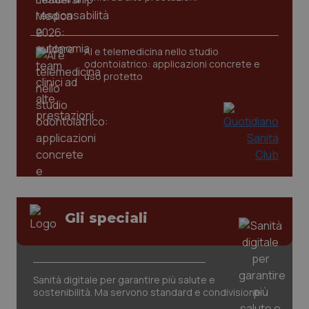
__Secure-
.youtube.com
5 mesi 4
Que
ROLLOUT_TOKEN
settimane
imp
You
ges
del
AI e telemedicina nello studio
e d
per
odontoiatrico: applicazioni concrete e
del
uso protetto
ute
tracking-sites-
www.quotidianosanita.it
4
Que
ironfish-tracking-
settimane
imp
named-enable
2 giorni
dal
per 
sis
sol
ute
ide
Wel
Gli speciali
Sanità digitale per garantire più salute e
sostenibilità. Ma servono standard e condivisione