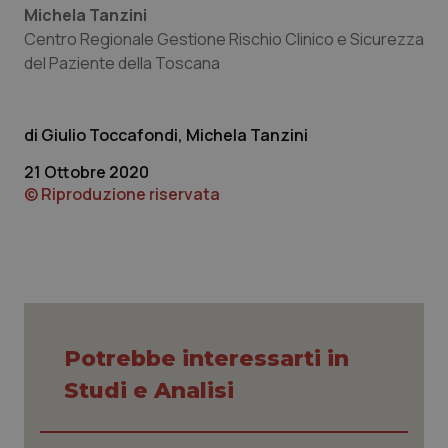
Michela Tanzini
Centro Regionale Gestione Rischio Clinico e Sicurezza
del Paziente della Toscana
PHPSESSID
Sessio
PHP.net
Giulio Toccafondi, Michela Tanzini
www.quotidianosanita.it
21 Ottobre 2020
© Riproduzione riservata
Potrebbe interessarti in
Studi e Analisi