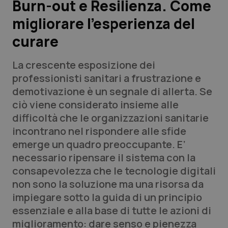
Burn-out e Resilienza. Come
migliorare l’esperienza del
Scienza e Farmaci
curare
Studi e Analisi
La crescente esposizione dei
Lettere al direttore
professionisti sanitari a frustrazione e
demotivazione è un segnale di allerta. Se
Edizioni Regionali
ciò viene considerato insieme alle
difficoltà che le organizzazioni sanitarie
QS Pro
incontrano nel rispondere alle sfide
emerge un quadro preoccupante. E’
Professionisti Sanitari.AI
necessario ripensare il sistema con la
consapevolezza che le tecnologie digitali
Abruzzo
QS Pro Gold
non sono la soluzione ma una risorsa da
impiegare sotto la guida di un principio
QS Club
Newsletter
Basilicata
Artrite & artrosi
essenziale e alla base di tutte le azioni di
miglioramento: dare senso e pienezza