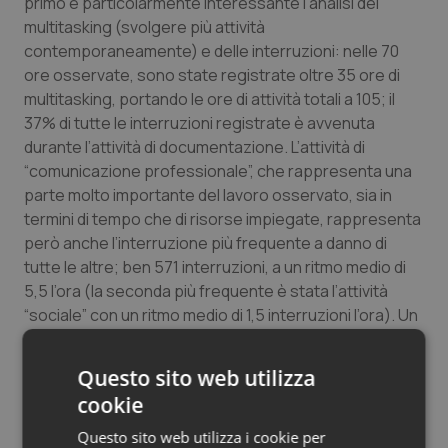
primo è particolarmente interessante l’analisi del
multitasking (svolgere più attività
contemporaneamente) e delle interruzioni: nelle 70
ore osservate, sono state registrate oltre 35 ore di
multitasking, portando le ore di attività totali a 105; il
37% di tutte le interruzioni registrate è avvenuta
durante l’attività di documentazione. L’attività di
“comunicazione professionale”, che rappresenta una
parte molto importante del lavoro osservato, sia in
termini di tempo che di risorse impiegate, rappresenta
però anche l’interruzione più frequente a danno di
tutte le altre; ben 571 interruzioni, a un ritmo medio di
5,5 l’ora (la seconda più frequente è stata l’attività
“sociale” con un ritmo medio di 1,5 interruzioni l’ora). Un
secondo studio, ha rilevato che gli infermieri vengono
interrotti quasi 7 volte l’ora durante la preparazione /
Questo sito web utilizza
somministrazione della terapia e spendono circa il 30%
cookie
del tempo in multitasking
(link al report)
.
Questo sito web utilizza i cookie per