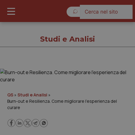
Venerdì 7 Agosto 2026
Studi e Analisi
Studi e Analisi
Cronache
QS
»
Studi e Analisi
»
Burn-out e Resilienza. Come migliorare l’esperienza del
Governo e Parlamento
curare
Regioni e Asl
Lavoro e Professioni