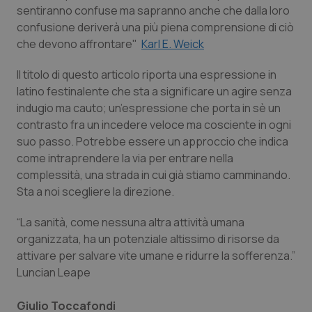
sentiranno confuse ma sapranno anche che dalla loro
confusione deriverà una più piena comprensione di ciò
che devono affrontare"
Karl E. Weick
_ga
1 anno
Google LLC
mes
.quotidianosanita.it
Il titolo di questo articolo riporta una espressione in
latino festinalente che sta a significare un agire senza
indugio ma cauto; un’espressione che porta in sè un
contrasto fra un incedere veloce ma cosciente in ogni
suo passo. Potrebbe essere un approccio che indica
come intraprendere la via per entrare nella
complessità, una strada in cui già stiamo camminando.
Sta a noi scegliere la direzione.
“La sanità, come nessuna altra attività umana
organizzata, ha un potenziale altissimo di risorse da
attivare per salvare vite umane e ridurre la sofferenza.”
Luncian Leape
Giulio Toccafondi