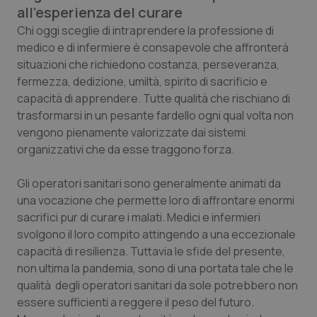
Calabria
Asma & BPCO
all’esperienza del curare
Chi oggi sceglie di intraprendere la professione di
Campania
Car-T
medico e di infermiere è consapevole che affronterà
situazioni che richiedono costanza, perseveranza,
fermezza, dedizione, umiltà, spirito di sacrificio e
Emilia-Romagna
Colesterolo & coronaropatie
capacità di apprendere. Tutte qualità che rischiano di
trasformarsi in un pesante fardello ogni qual volta non
Friuli Venezia Giulia
Dermatite Atopica
vengono pienamente valorizzate dai sistemi
organizzativi che da esse traggono forza.
Lazio
Diabete & glucometri
Gli operatori sanitari sono generalmente animati da
Liguria
Disturbi dell’umore
una vocazione che permette loro di affrontare enormi
sacrifici pur di curare i malati. Medici e infermieri
Lombardia
Dolore
svolgono il loro compito attingendo a una eccezionale
capacità di resilienza. Tuttavia le sfide del presente,
Marche
Donna & Salute
non ultima la pandemia, sono di una portata tale che le
qualità degli operatori sanitari da sole potrebbero non
essere sufficienti a reggere il peso del futuro.
Molise
Epatiti