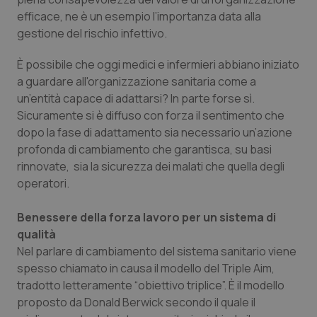
Valle D’Aosta
Oncodermatologia
efficace, ne è un esempio l’importanza data alla
gestione del rischio infettivo.
Veneto
Oncoematologia
È possibile che oggi medici e infermieri abbiano iniziato
Oncologia & Nutrizione
a guardare all'organizzazione sanitaria come a
un’entità capace di adattarsi? In parte forse sì.
Psoriasi & pelle
Sicuramente si è diffuso con forza il sentimento che
dopo la fase di adattamento sia necessario un’azione
Quotidiano Cardiologia
profonda di cambiamento che garantisca, su basi
rinnovate, sia la sicurezza dei malati che quella degli
operatori.
Quotidiano Chirurgia
Benessere della forza lavoro per un sistema di
Quotidiano Oncologia
qualità
Nel parlare di cambiamento del sistema sanitario viene
Quotidiano Pediatria
spesso chiamato in causa il modello del Triple Aim,
tradotto letteramente “obiettivo triplice”. È il modello
Rene & patologie urogenitali
proposto da Donald Berwick secondo il quale il