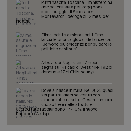
Punti nascita Toscana. Il ministero ha
deciso: chiusura per Poggibonsi,
monitoraggio di 6 mesi per
_ga_KM60CM4NPH
.quotidianosanita.it
1 anno
Montevarchi, deroga di 12 mesi per
mes
Nottola
Clima, salute e migrazioni. L’Oms
lancia le priorità globali della ricerca:
“Servono più evidenze per guidare le
politiche sanitarie”
Arbovirosi. Negli ultimi 7 mesi
segnalati 141 casi di West Nile, 192 di
Fornitore
/
Nome
Scadenza
Descrizion
dengue e 17 di Chikungunya
Dominio
Nome
Fornitore
/
Dominio
Scadenza
Des
_ga_0VMQEQKQ1N
.quotidianosanita.it
1 anno 1
Questo
mese
cookie
VISITOR_INFO1_LIVE
5 mesi 4
Que
Google LLC
Dove si nasce in Italia. Nel 2025 quasi
viene
settimane
imp
.youtube.com
utilizzato
sei parti su dieci nei centri con
You
da Google
ten
almeno mille nascite. Cesarei ancora
Analytics
pre
uno su tre e nelle strutture
per
del
accreditate raggiungono il 44,9%. Il nuovo
mantener
vid
Rapporto Cedap
lo stato
inco
della
può
sessione.
det
vis