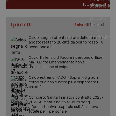
Tutti gli speciali
I più letti
[7 giorni]
[30 giorni]
Caldo, segnali di lenta ritirata dell'ondata: il 7
agosto restano 26 città da bollino rosso, l'8
scendono a 21
Covid. Il silenzio di Fauci e il perdono di Biden.
Ma il Quinto Emendamento non è
un’ammissione di colpa
Caldo estremo, FADOI: “Sopra i 40 gradi il
corpo può non riuscire più a disperdere il
calore”
Comparto Sanità. Firmato il contratto 2025-
2027. Aumenti fino a 240 euro per gli
infermieri, arriva il capitolo sull'IA e nuove
tutele per il personale