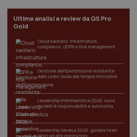
web
uti
nuo
ver
Ultime analisi e review da QS Pro
dell
You
Gold
__Secure-YNID
.youtube.com
5 mesi 4
Que
settimane
imp
You
Cloud sanitario: infrastrutture,
ten
compliance, GDPR e Risk management
pre
del
vid
inco
può
det
Gestione dell'Ipertensione resistente:
vis
dalle Linee Guida alle terapie innovative
web
uti
nuo
ver
dell
You
Leadership Infermieristica 2026: nuovi
modelli di responsabilità e autonomia
YSC
Sessione
Que
Google LLC
imp
.youtube.com
You
ten
vis
Leadership Medica 2026: guidare team
vid
clinici ad alte prestazioni