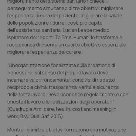
miglioramento del sistema sanitario richiede il
Salute orale & impianti
perseguimento simultaneo di tre obiettivi: migliorare
l'esperienza di cura del paziente, migliorare la salute
Sangue & coagulazione
delle popolazioni e ridurre i costi pro capite
dell'assistenza sanitaria. Lucian Leape medico
ispiratore del report “To Err si Human” lo trasforma e
Tiroide
raccomanda di inserire un quarto obiettivo essenziale:
migliorare l’esperienza del curare.
Tumore al seno
“Un’organizzazione focalizzata sulla creazione di
Tumore ovarico
benessere, sul senso del proprio lavoro deve
incarnare valori fondamentali condivisi di rispetto
Tumori del Polmone & Testa Collo
reciproco e civiltà, trasparenza, verità e sicurezza
della forza lavoro. Deve riconosce regolarmente e con
Tumori gastrointestinali
onestà il lavoro e le realizzazioni degli operatori”
(Quadruple Aim: care, health, cost and meaning in
work, BMJ Qual Saf, 2015).
Ulcera & Reflusso
Mentre i primi tre obiettivi forniscono una motivazione
Vaccini