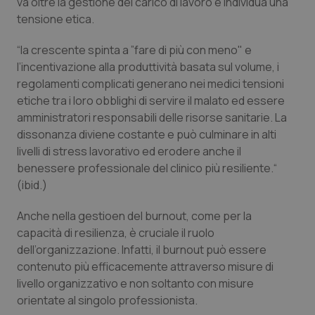
va oltre la gestione del carico di lavoro e individua una
tensione etica.
“la crescente spinta a ”fare di più con meno" e
l’incentivazione alla produttività basata sul volume, i
regolamenti complicati generano nei medici tensioni
etiche tra i loro obblighi di servire il malato ed essere
amministratori responsabili delle risorse sanitarie. La
dissonanza diviene costante e può culminare in alti
livelli di stress lavorativo ed erodere anche il
benessere professionale del clinico più resiliente.“
(ibid.)
Anche nella gestioen del burnout, come per la
capacità di resilienza, è cruciale il ruolo
dell’organizzazione. Infatti, il burnout può essere
contenuto più efficacemente attraverso misure di
livello organizzativo e non soltanto con misure
orientate al singolo professionista.