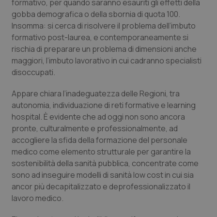
formativo, per quando saranno esauriti gli effetti della
gobba demografica o della sbornia di quota 100.
Nome
Fornitore
/
Dominio
Scaden
Insomma: si cerca di risolvere il problema dell’imbuto
VISITOR_PRIVACY_METADATA
5 mesi
YouTube
settim
.youtube.com
formativo post-laurea, e contemporaneamente si
rischia di preparare un problema di dimensioni anche
maggiori, l’imbuto lavorativo in cui cadranno specialisti
disoccupati.
Appare chiara l’inadeguatezza delle Regioni, tra
autonomia, individuazione di reti formative e learning
hospital. È evidente che ad oggi non sono ancora
pronte, culturalmente e professionalmente, ad
accogliere la sfida della formazione del personale
medico come elemento strutturale per garantire la
sostenibilità della sanità pubblica, concentrate come
sono ad inseguire modelli di sanità low cost in cui sia
CookieScriptConsent
5 mesi
CookieScript
ancor più decapitalizzato e deprofessionalizzato il
settim
www.quotidianosanita.it
lavoro medico.