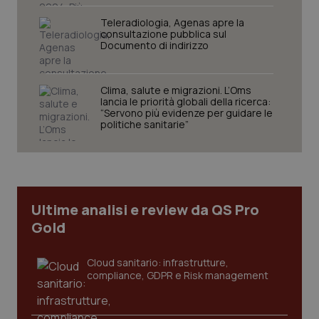
Teleradiologia, Agenas apre la
consultazione pubblica sul
Documento di indirizzo
Clima, salute e migrazioni. L’Oms
Fornitore
/
Nome
Scadenza
Descrizion
lancia le priorità globali della ricerca:
Dominio
“Servono più evidenze per guidare le
Nome
Fornitore
/
Dominio
Scadenza
Des
politiche sanitarie”
_ga_0VMQEQKQ1N
.quotidianosanita.it
1 anno 1
Questo
mese
cookie
VISITOR_INFO1_LIVE
5 mesi 4
Que
Google LLC
viene
settimane
imp
.youtube.com
utilizzato
You
da Google
ten
Analytics
pre
per
del
mantener
vid
lo stato
inco
Ultime analisi e review da QS Pro
della
può
sessione.
Gold
det
vis
web
uti
Cloud sanitario: infrastrutture,
nuo
compliance, GDPR e Risk management
ver
dell
You
__Secure-YNID
.youtube.com
5 mesi 4
Que