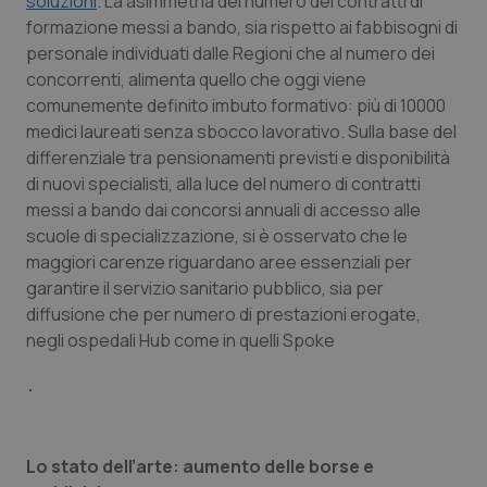
soluzioni
. La asimmetria del numero dei contratti di
formazione messi a bando, sia rispetto ai fabbisogni di
Piemonte
HIV
personale individuati dalle Regioni che al numero dei
concorrenti, alimenta quello che oggi viene
Provincia Autonoma di Bolzano
Infezioni & Febbre
comunemente definito imbuto formativo: più di 10000
medici laureati senza sbocco lavorativo. Sulla base del
Provincia Autonoma di Trento
Ipertensione & Scompenso
differenziale tra pensionamenti previsti e disponibilità
di nuovi specialisti, alla luce del numero di contratti
Puglia
Malattie rare
messi a bando dai concorsi annuali di accesso alle
scuole di specializzazione, si è osservato che le
maggiori carenze riguardano aree essenziali per
Sardegna
Malattia di Crohn & Rettocolite Ulcerosa
garantire il servizio sanitario pubblico, sia per
diffusione che per numero di prestazioni erogate,
Sicilia
Neuroscienze & patologie neurodegenerative
negli ospedali Hub come in quelli Spoke
Toscana
Obesità
Umbria
Oftalmologia
Lo stato dell’arte: aumento delle borse e