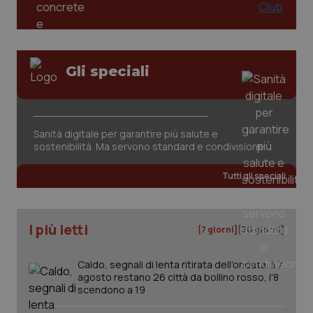
ute
tracking-sites-
www.quotidianosanita.it
4
Que
ironfish-tracking-
settimane
imp
named-enable
2 giorni
dal
per 
sis
Gli speciali
sol
ute
ide
Wel
Sanità digitale per garantire più salute e
sostenibilità. Ma servono standard e condivisione
Tutti gli speciali
I più letti
[7 giorni]
[30 giorni]
Caldo, segnali di lenta ritirata dell'ondata: il 7
agosto restano 26 città da bollino rosso, l'8
scendono a 19