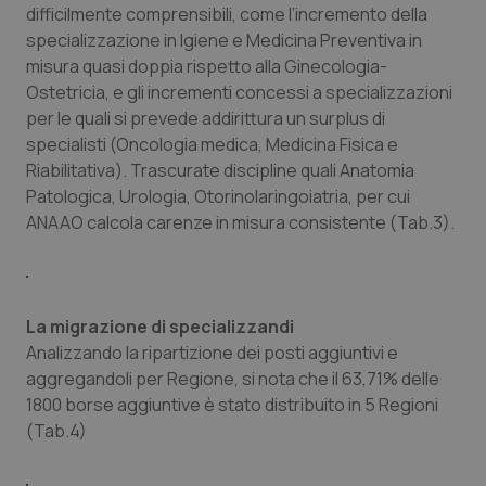
difficilmente comprensibili, come l’incremento della
Salute orale & impianti
specializzazione in Igiene e Medicina Preventiva in
misura quasi doppia rispetto alla Ginecologia-
Sangue & coagulazione
Ostetricia, e gli incrementi concessi a specializzazioni
per le quali si prevede addirittura un surplus di
Tiroide
specialisti (Oncologia medica, Medicina Fisica e
Riabilitativa). Trascurate discipline quali Anatomia
Tumore al seno
Patologica, Urologia, Otorinolaringoiatria, per cui
ANAAO calcola carenze in misura consistente (Tab.3).
Tumore ovarico
Tumori del Polmone & Testa Collo
La migrazione di specializzandi
Analizzando la ripartizione dei posti aggiuntivi e
Tumori gastrointestinali
aggregandoli per Regione, si nota che il 63,71% delle
1800 borse aggiuntive è stato distribuito in 5 Regioni
Ulcera & Reflusso
(Tab.4)
Vaccini