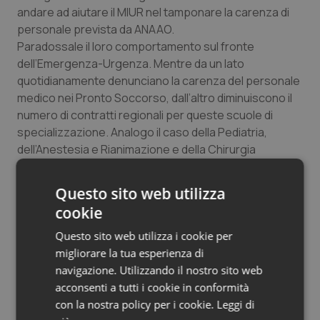
andare ad aiutare il MIUR nel tamponare la carenza di
personale prevista da ANAAO.
Paradossale il loro comportamento sul fronte
dell’Emergenza-Urgenza. Mentre da un lato
quotidianamente denunciano la carenza del personale
medico nei Pronto Soccorso, dall’altro diminuiscono il
numero di contratti regionali per queste scuole di
specializzazione. Analogo il caso della Pediatria,
dell’Anestesia e Rianimazione e della Chirurgia
generale, cui corrisponde un esiguo incremento di
contratti a fronte della grave carenza sottolineata.
Questo sito web utilizza
cookie
Questo sito web utilizza i cookie per
migliorare la tua esperienza di
navigazione. Utilizzando il nostro sito web
L’interpretazione dei dati
acconsenti a tutti i cookie in conformità
La scelta dei Ministeri di incrementare le borse nel
con la nostra policy per i cookie.
Leggi di