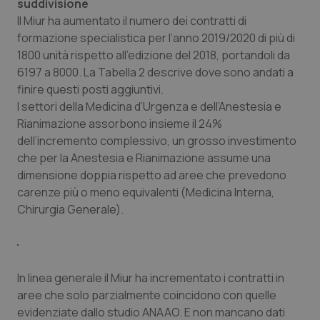
Valle D’Aosta
Oncodermatologia
suddivisione
Il Miur ha aumentato il numero dei contratti di
formazione specialistica per l’anno 2019/2020 di più di
Veneto
Oncoematologia
1800 unità rispetto all’edizione del 2018, portandoli da
6197 a 8000. La Tabella 2 descrive dove sono andati a
Oncologia & Nutrizione
finire questi posti aggiuntivi.
I settori della Medicina d’Urgenza e dell’Anestesia e
Psoriasi & pelle
Rianimazione assorbono insieme il 24%
dell’incremento complessivo, un grosso investimento
Quotidiano Cardiologia
che per la Anestesia e Rianimazione assume una
dimensione doppia rispetto ad aree che prevedono
Quotidiano Chirurgia
carenze più o meno equivalenti (Medicina Interna,
Chirurgia Generale).
Quotidiano Oncologia
Quotidiano Pediatria
In linea generale il Miur ha incrementato i contratti in
aree che solo parzialmente coincidono con quelle
Rene & patologie urogenitali
evidenziate dallo studio ANAAO. E non mancano dati