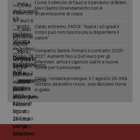
Covid. Il silenzio di Fauci e il perdono di Biden.
Ma il Quinto Emendamento non è
un’ammissione di colpa
Caldo estremo, FADOI: “Sopra i 40 gradi il
corpo può non riuscire più a disperdere il
calore”
Comparto Sanità. Firmato il contratto 2025-
2027. Aumenti fino a 240 euro per gli
infermieri, arriva il capitolo sull'IA e nuove
tutele per il personale
Caldo, l’ondata prosegue. Il 7 agosto 26 città
restano da bollino rosso, solo Bolzano torna
in giallo