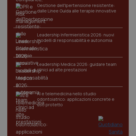
settimane
imp
Gestione dell'Ipertensione resistente:
You
dalle Linee Guida alle terapie innovative
ten
pre
del
vid
inco
può
Leadership Infermieristica 2026: nuovi
det
modelli di responsabilità e autonomia
vis
web
uti
nuo
ver
dell
Leadership Medica 2026: guidare team
You
clinici ad alte prestazioni
YSC
Sessione
Que
Google LLC
imp
.youtube.com
You
ten
vis
AI e telemedicina nello studio
vid
odontoiatrico: applicazioni concrete e
uso protetto
__Secure-
.youtube.com
5 mesi 4
Que
ROLLOUT_TOKEN
settimane
imp
You
ges
del
e d
per
del