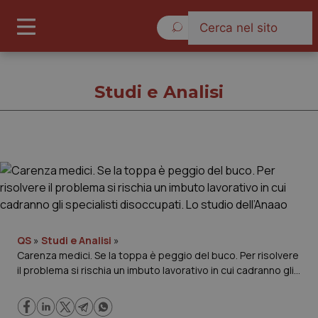
Sabato 8 Agosto 2026
Studi e Analisi
Studi e Analisi
Cronache
Governo e Parlamento
QS
»
Studi e Analisi
»
Carenza medici. Se la toppa è peggio del buco. Per risolvere
il problema si rischia un imbuto lavorativo in cui cadranno gli
Regioni e Asl
specialisti disoccupati. Lo studio dell’Anaao
Lavoro e Professioni