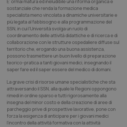
E’ ormai matura ed ineludibile una riforma organica e
sostanziale che renda la formazione medica
specialista meno vincolata a dinamiche universitarie e
più legata al fabbisogno e alla programmazione del
SSN, in cui l’Università svolga un ruolo di
coordinamento delle attività didattiche e di ricerca e di
collaborazione con le strutture ospedaliere diffuse sul
territorio che, erogando una buona assistenza,
tracking-sites-ironfish-
www.quotidianosanita.it
4
possono trasmettere un buon livello di preparazione
tracking-enable
settim
2 gior
teorico-pratica a tanti giovani medici, insegnando il
saper fare ed il saper essere del medico di domani.
La grave crisi di risorse umane specialistiche che sta
tracking-sites-ironfish-
www.quotidianosanita.it
4
attraversando il SSN, alla quale le Regioni oppongono
session-id
settim
2 gior
rimedi in ordine sparso e tutti rigorosamente alla
insegna del minor costo e della creazione di aree di
parcheggio prive di prospettive lavorative, pone con
forza la esigenza di anticipare per i giovani medici
_ga
1 anno
Google LLC
mes
.quotidianosanita.it
l’incontro della attività formativa con la attività