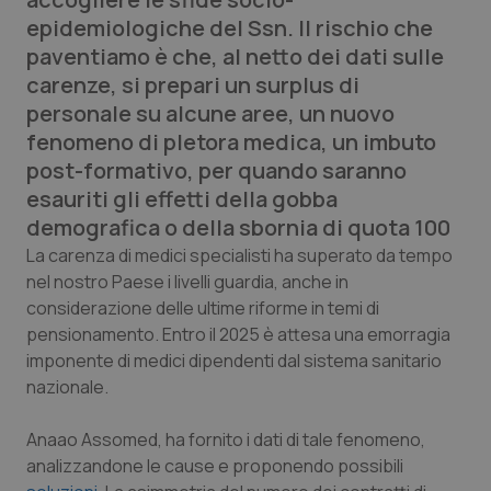
Calabria
Asma & BPCO
epidemiologiche del Ssn. Il rischio che
paventiamo è che, al netto dei dati sulle
Campania
Car-T
carenze, si prepari un surplus di
personale su alcune aree, un nuovo
Emilia-Romagna
Colesterolo & coronaropatie
fenomeno di pletora medica, un imbuto
post-formativo, per quando saranno
Friuli Venezia Giulia
Dermatite Atopica
esauriti gli effetti della gobba
demografica o della sbornia di quota 100
Lazio
Diabete & glucometri
La carenza di medici specialisti ha superato da tempo
nel nostro Paese i livelli guardia, anche in
Liguria
Disturbi dell’umore
considerazione delle ultime riforme in temi di
pensionamento. Entro il 2025 è attesa una emorragia
Lombardia
Dolore
imponente di medici dipendenti dal sistema sanitario
nazionale.
Marche
Donna & Salute
Anaao Assomed, ha fornito i dati di tale fenomeno,
analizzandone le cause e proponendo possibili
Molise
Epatiti