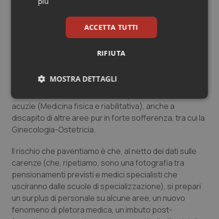
concorso SSM19 appare come un’intenzione concreta
più
di formare personale pronto ad accogliere le sfide
socio-epidemiologiche del SSN, e di iniziare, seppur
ACCETTA TUTTI
con imperdonabile ritardo, a limitare i danni prodotti
dalle errate programmazioni degli anni precedenti. Non
RIFIUTA
solo nelle aree a maggiore carenza ma anche in quelle
coinvolte nella sfida della cronicità (Geriatria),
MOSTRA DETTAGLI
dell’invecchiamento (Neurologia, Oncologia medica) e
della domanda di riabilitazione e qualità di vita post-
Necessari
Statistici
Marketing
acuzie (Medicina fisica e riabilitativa), anche a
discapito di altre aree pur in forte sofferenza, tra cui la
Ginecologia-Ostetricia.
Il rischio che paventiamo è che, al netto dei dati sulle
carenze (che, ripetiamo, sono una fotografia tra
Necessari
Statistici
Marketing
pensionamenti previsti e medici specialisti che
usciranno dalle scuole di specializzazione), si prepari
I cookie necessari contribuiscono a rendere fruibile il
sito web abilitandone funzionalità di base quali la
un surplus di personale su alcune aree, un nuovo
navigazione sulle pagine e l'accesso alle aree
fenomeno di pletora medica, un imbuto post-
protette del sito. Il sito web non è in grado di
funzionare correttamente senza questi cookie.