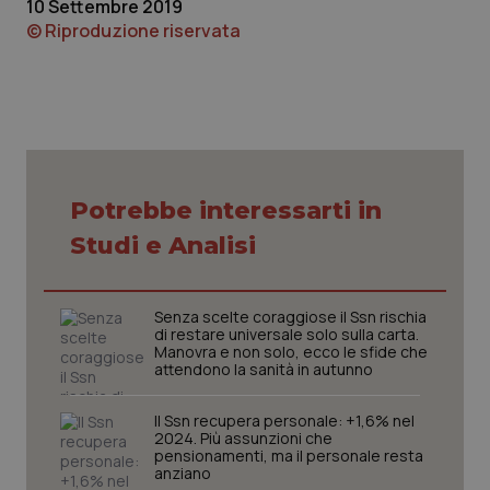
10 Settembre 2019
PHPSESSID
Sessio
PHP.net
© Riproduzione riservata
www.quotidianosanita.it
Potrebbe interessarti in
Studi e Analisi
Senza scelte coraggiose il Ssn rischia
di restare universale solo sulla carta.
Manovra e non solo, ecco le sfide che
attendono la sanità in autunno
Il Ssn recupera personale: +1,6% nel
_ga_KM60CM4NPH
.quotidianosanita.it
1 anno
mes
2024. Più assunzioni che
pensionamenti, ma il personale resta
anziano